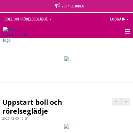
2007 KLUBBEN
BOLL OCH RÖRELSEGLÄDJE
LOGGA IN
HEM
NYHETER
KALENDER
MATCHER
TRUPPEN
Uppstart boll och
<
>
BILDGALLERI
rörelseglädje
2025-12-09 12:58
DOKUMENT
KONTAKT