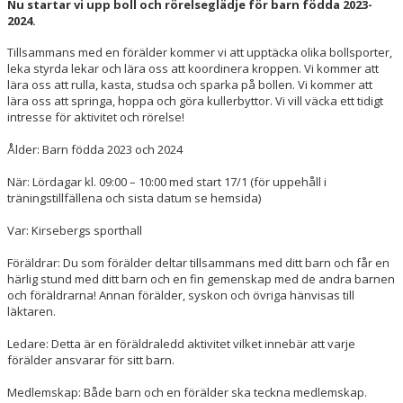
Nu startar vi upp boll och rörelseglädje för barn födda 2023-
2024.
Tillsammans med en förälder kommer vi att upptäcka olika bollsporter,
leka styrda lekar och lära oss att koordinera kroppen. Vi kommer att
lära oss att rulla, kasta, studsa och sparka på bollen. Vi kommer att
lära oss att springa, hoppa och göra kullerbyttor. Vi vill väcka ett tidigt
intresse för aktivitet och rörelse!
Ålder: Barn födda 2023 och 2024
När: Lördagar kl. 09:00 – 10:00 med start 17/1 (för uppehåll i
träningstillfällena och sista datum se hemsida)
Var: Kirsebergs sporthall
Föräldrar: Du som förälder deltar tillsammans med ditt barn och får en
härlig stund med ditt barn och en fin gemenskap med de andra barnen
och föräldrarna! Annan förälder, syskon och övriga hänvisas till
läktaren.
Ledare: Detta är en föräldraledd aktivitet vilket innebär att varje
förälder ansvarar för sitt barn.
Medlemskap: Både barn och en förälder ska teckna medlemskap.