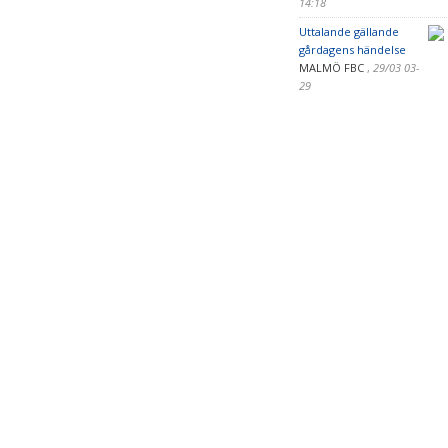
14:18
Uttalande gällande
gårdagens händelse
MALMÖ FBC
,
29/03 03-
29