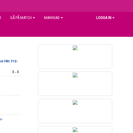
R
GÅ PÅ MATCH
MARKNAD
LOGGA IN
ö FBC F12-
3 - 3
a-