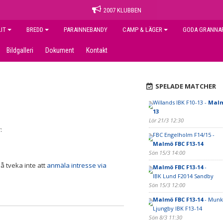
2007 KLUBBEN
LIT
BREDD
PARAINNEBANDY
CAMP & LÄGER
GODA GRANNA
Bildgalleri
Dokument
Kontakt
SPELADE MATCHER
Willands IBK F10-13 -
Malm
13
Lör 21/3 12:30
:
FBC Engelholm F14/15 -
Malmö FBC F13-14
Sön 15/3 14:00
så tveka inte att
anmäla intresse via
Malmö FBC F13-14
-
IBK Lund F2014 Sandby
Sön 15/3 12:00
Malmö FBC F13-14
- Munk
Ljungby IBK F13-14
Sön 8/3 11:30