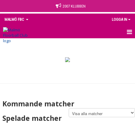
2007 KLUBBEN
MALMÖ FBC
LOGGA IN
HEM
NYHETER
OM KLUBBEN
KONTAKT
KALENDER
Kommande matcher
MEDLEM
Spelade matcher
MATCHER