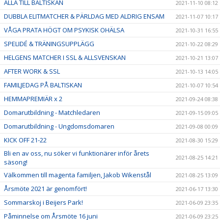
ALLA TILL BALTISKAN
2021-11-10 08:12
DUBBLA ELITMATCHER & PÄRLDAG MED ALDRIG ENSAM
2021-11-07 10:17
VÅGA PRATA HÖGT OM PSYKISK OHÄLSA
2021-10-31 16:55
SPELIDÉ & TRÄNINGSUPPLÄGG
2021-10-22 08:29
HELGENS MATCHER I SSL & ALLSVENSKAN
2021-10-21 13:07
AFTER WORK & SSL
2021-10-13 14:05
FAMILJEDAG PÅ BALTISKAN
2021-10-07 10:54
HEMMAPREMIÄR x 2
2021-09-24 08:38
Domarutbildning - Matchledaren
2021-09-15 09:05
Domarutbildning - Ungdomsdomaren
2021-09-08 00:09
KICK OFF 21-22
2021-08-30 15:29
Bli en av oss, nu söker vi funktionärer inför årets
2021-08-25 14:21
säsong!
Välkommen till magenta familjen, Jakob Wikenstål
2021-08-25 13:09
Årsmöte 2021 är genomfört!
2021-06-17 13:30
Sommarskoj i Beijers Park!
2021-06-09 23:35
Påminnelse om Årsmöte 16 juni
2021-06-09 23:25