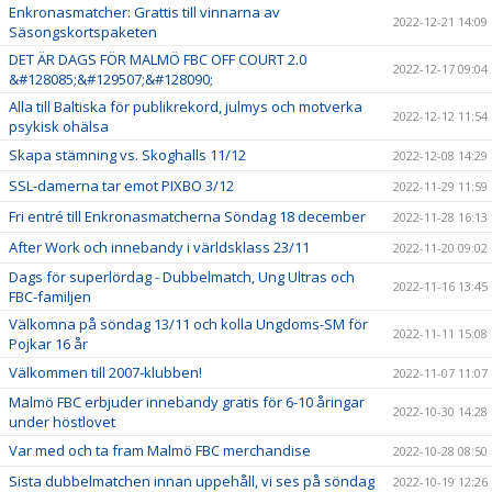
Enkronasmatcher: Grattis till vinnarna av
2022-12-21 14:09
Säsongskortspaketen
DET ÄR DAGS FÖR MALMÖ FBC OFF COURT 2.0
2022-12-17 09:04
&#128085;&#129507;&#128090;
Alla till Baltiska för publikrekord, julmys och motverka
2022-12-12 11:54
psykisk ohälsa
Skapa stämning vs. Skoghalls 11/12
2022-12-08 14:29
SSL-damerna tar emot PIXBO 3/12
2022-11-29 11:59
Fri entré till Enkronasmatcherna Söndag 18 december
2022-11-28 16:13
After Work och innebandy i världsklass 23/11
2022-11-20 09:02
Dags för superlördag - Dubbelmatch, Ung Ultras och
2022-11-16 13:45
FBC-familjen
Välkomna på söndag 13/11 och kolla Ungdoms-SM för
2022-11-11 15:08
Pojkar 16 år
Välkommen till 2007-klubben!
2022-11-07 11:07
Malmö FBC erbjuder innebandy gratis för 6-10 åringar
2022-10-30 14:28
under höstlovet
Var med och ta fram Malmö FBC merchandise
2022-10-28 08:50
Sista dubbelmatchen innan uppehåll, vi ses på söndag
2022-10-19 12:26