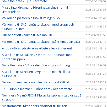
Save the date 20 juni - Årsmöte
2023-05-05 06:57
Missa inte lördagens föreningsavslutning inkl.
2023-05-02 10:58
utmärkelser
Välkomna på föreningsavslutningen 6/5
2023-04-25 09:42
Välkomna till Skånemästerskapen med grupp och
2023-04-13 13:03
slutspel 15-16/4
Hur är det att komma till Malmö FBC?
2023-04-09 09:55
Välkomna till Skånemästerskapen på himmaplan 25/3
2023-03-23 17:16
Är du nyfiken på styrelsearbete eller känner en?
2023-03-21 09:19
Alla till Baltiska Hallen 26 mars - SSL Slutspel mot
2023-03-20 08:55
Thorengruppen
Save the date - 6/5 blir det föreningsavslutning
2023-03-16 16:58
Alla till Baltiska hallen - Avgörande match till SSL
2023-03-13 11:22
slutspelet
Se säsongens sista matcher för endast 250 kr!
2023-02-27 15:02
5/3 - Dubbla matcher - Skånederby och stormöte
2023-02-26 15:30
Nominera Malmö FBC till Klaraviks sponsringsbidrag på
2023-02-24 13:50
50 000 kr
Ny stormatch i Kirsebergs sporthall till helgen
2023-02-20 09:34