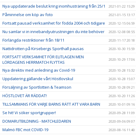
Nya uppdaterade beslut kring inomhusträning från 25/1
2021-01-22 15:29
Påminnelse om köp av foto
2021-01-15 13:17
Fortsatt pausad verksamhet för födda 2004 och tidigare
2020-12-15 06:59
Nu samlar vi in innebandyutrustningen du inte behöver
2020-12-08 08:55
Förlängda restriktioner från 18/11
2020-11-17 20:18
Nattidrotten på Kirsebergs Sporthall pausas
2020-10-30 15:59
FORTSATT VERKSAMHET FÖR ELITLAGEN MEN
2020-10-29 17:06
LÖRDAGENS HERRMATCH FLYTTAS
Nya direktiv med anledning av Covid-19
2020-10-28 15:32
Uppdatering gällande vårt Höstlovskul
2020-10-28 15:07
Försäljning av Sportlotten & Teamson
2020-10-28 09:21
HÖSTLOVET ÄR RÄDDAT!
2020-10-20 11:26
TILLSAMMANS FÖR VARJE BARNS RÄTT ATT VARA BARN
2020-10-01 09:16
Se hit! Vi söker sportgrupper!
2020-09-28 11:09
DOMARUTBILDNING - MATCHLEDAREN
2020-09-06 09:07
Malmö FBC mot COVID-19
2020-08-16 11:40