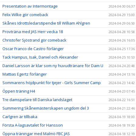
Presentation av Intermontage
2024-04-30 06:37
Felix Wilke gör comeback
2024-04-29 15:00
Skånes Idrottsledarstipendie till William Ahlgren
2024-04-29 06:50
Provträna med JAS Herr vecka 18
2024-04-28 10:58
Christofer Sjöstrand gör comeback
2024-04-26 16:05
Oscar Franco de Castro förlänger
2024-04-25 17:36
Tack Hampus, Isak, Daniel och Alexander
2024-04-25 10:53
Daniel Larsson är klar som ny huvudtränare för Dam U
2024-04-24 20:48
Mattias Egertz förlänger
2024-04-24 13:16
Sommarens höjdpunkt för tjejer - Girls Summer Camp
2024-04-23 14:42
Öppen träning H4
2024-04-23 07:45
Tre damspelare till Danska landslaget
2024-04-22 16:51
Summering Skånemästerskapen ungdom del 3
2024-04-21 22:46
Carlgren är tillbaka
2024-04-19 18:00
Första A-lagsavtalet för Hansson
2024-04-18 19:30
Öppna träningar med Malmö FBC JAS
2024-04-18 12:19