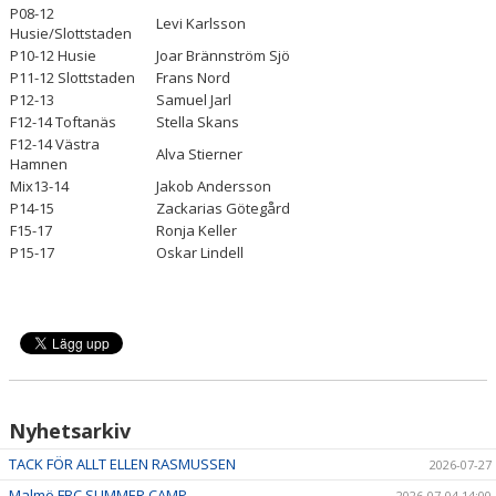
P08-12
Levi Karlsson
Husie/Slottstaden
P10-12 Husie
Joar Brännström Sjö
P11-12 Slottstaden
Frans Nord
P12-13
Samuel Jarl
F12-14 Toftanäs
Stella Skans
F12-14 Västra
Alva Stierner
Hamnen
Mix13-14
Jakob Andersson
P14-15
Zackarias Götegård
F15-17
Ronja Keller
P15-17
Oskar Lindell
Nyhetsarkiv
TACK FÖR ALLT ELLEN RASMUSSEN
2026-07-27
Malmö FBC SUMMER CAMP
2026-07-04 14:00