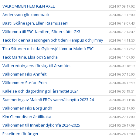
VÄLKOMMEN HEM IGEN AXEL!
2024-07-09 17:02
Andersson gör comeback
2024-06-19 16:00
Bäst i Skåne igen, Ellen Rasmussen!
2024-06-19 07:43
Välkomna till FBC-familjen, Söderslätts GK!
2024-06-17 14:47
Tack för denna säsongen och tiden Hampus och Jimmy
2024-06-14 11:50
Tiltu Siltanen och Ida Gyllensjö lämnar Malmö FBC
2024-06-13 17:52
Tack Martina, Elsa och Sandra
2024-06-11 07:00
Valberedningens förslag till årsmötet
2024-06-09 18:19
Välkommen Filip Ahnfelt
2024-06-07 16:00
Välkommen Stefan Prim
2024-06-04 15:59
Kallelse och dagordning till årsmötet 2024
2024-06-03 19:51
Summering av Malmö FBCs samhällsnytta 2023-24
2024-06-03 11:36
Välkommen Filip Borglundh
2024-05-28 17:00
Kim Clemedtson är tillbaka
2024-05-27 17:00
Välkommen till Innebandykonfa 2024-2025
2024-05-26 17:09
Eskelinen förlänger
2024-05-24 16:00