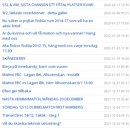
SSL & AW, SISTA CHANSEN ETT FÅTAL PLATSER KVAR!
2022-02-17 12:36
9/2, lättade restriktioner - detta gäller
2022-02-09 09:25
Nu söker vi pojkar födda runt 2014-17 som vill ha en
2022-01-27 13:06
aktiv fritid!
Är du kvinna och vill få motion och nya vänner? Häng
2022-01-26 15:41
med oss
Alla flickor födda 2012-15, häng med oss varje torsdag
2022-01-25 11:30
17.30!
SKÅNEDERBY
2022-01-19 10:54
Börja på innebandy, barn som vuxen
2022-01-13 09:49
Malmö FBC - Lagan IBK, Allsvenskan - Inställt
2022-01-05 17:36
Malmö FBC vs Lagan IBK, Herr Allsvenskan 6/1 13:00
2021-12-31 00:17
Ellen ger tillbaka
2021-12-31 00:14
NÄSTA HEMMAMATCH, MÅNDAG 20 DECEMBER
2021-12-13 20:42
SÖNDAG 12/12 DUBBELMATCH MOT WARBERG
2021-12-06 17:17
TränarClinic 14/12, Taktik - steg 1
2021-12-05 09:15
Vill du skänka teknisk utrustning?
2021-12-02 19:55