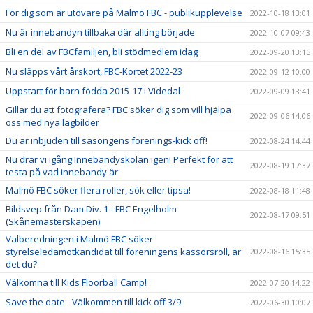
För dig som är utövare på Malmö FBC - publikupplevelse
2022-10-18 13:01
Nu är innebandyn tillbaka där allting började
2022-10-07 09:43
Bli en del av FBCfamiljen, bli stödmedlem idag
2022-09-20 13:15
Nu släpps vårt årskort, FBC-Kortet 2022-23
2022-09-12 10:00
Uppstart för barn födda 2015-17 i Videdal
2022-09-09 13:41
Gillar du att fotografera? FBC söker dig som vill hjälpa
2022-09-06 14:06
oss med nya lagbilder
Du är inbjuden till säsongens förenings-kick off!
2022-08-24 14:44
Nu drar vi igång Innebandyskolan igen! Perfekt för att
2022-08-19 17:37
testa på vad innebandy är
Malmö FBC söker flera roller, sök eller tipsa!
2022-08-18 11:48
Bildsvep från Dam Div. 1 - FBC Engelholm
2022-08-17 09:51
(Skånemästerskapen)
Valberedningen i Malmö FBC söker
styrelseledamotkandidat till föreningens kassörsroll, är
2022-08-16 15:35
det du?
Välkomna till Kids Floorball Camp!
2022-07-20 14:22
Save the date - Välkommen till kick off 3/9
2022-06-30 10:07