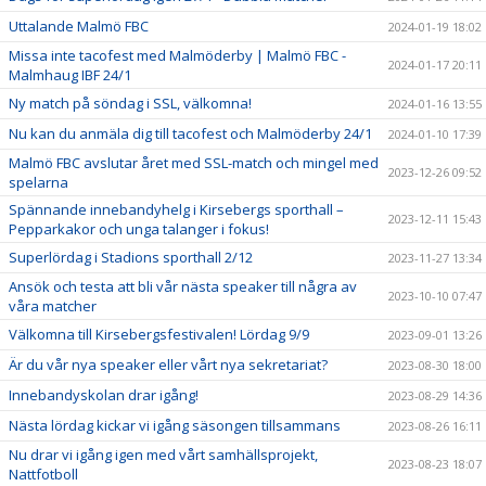
Uttalande Malmö FBC
2024-01-19 18:02
Missa inte tacofest med Malmöderby | Malmö FBC -
2024-01-17 20:11
Malmhaug IBF 24/1
Ny match på söndag i SSL, välkomna!
2024-01-16 13:55
Nu kan du anmäla dig till tacofest och Malmöderby 24/1
2024-01-10 17:39
Malmö FBC avslutar året med SSL-match och mingel med
2023-12-26 09:52
spelarna
Spännande innebandyhelg i Kirsebergs sporthall –
2023-12-11 15:43
Pepparkakor och unga talanger i fokus!
Superlördag i Stadions sporthall 2/12
2023-11-27 13:34
Ansök och testa att bli vår nästa speaker till några av
2023-10-10 07:47
våra matcher
Välkomna till Kirsebergsfestivalen! Lördag 9/9
2023-09-01 13:26
Är du vår nya speaker eller vårt nya sekretariat?
2023-08-30 18:00
Innebandyskolan drar igång!
2023-08-29 14:36
Nästa lördag kickar vi igång säsongen tillsammans
2023-08-26 16:11
Nu drar vi igång igen med vårt samhällsprojekt,
2023-08-23 18:07
Nattfotboll