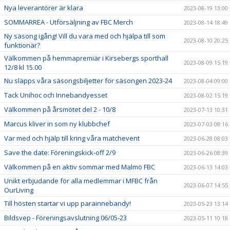
Nya leverantörer är klara
2023-08-19 13:00
SOMMARREA - Utförsäljning av FBC Merch
2023-08-14 18:49
Ny säsong igång! Vill du vara med och hjälpa till som
2023-08-10 20:25
funktionär?
Välkommen på hemmapremiär i Kirsebergs sporthall
2023-08-09 15:19
12/8 kl 15.00
Nu släpps våra säsongsbiljetter för säsongen 2023-24
2023-08-04 09:00
Tack Unihoc och Innebandyesset
2023-08-02 15:19
Välkommen på årsmötet del 2 - 10/8
2023-07-13 10:31
Marcus kliver in som ny klubbchef
2023-07-03 08:16
Var med och hjälp till kring våra matchevent
2023-06-28 08:03
Save the date: Föreningskick-off 2/9
2023-06-26 08:39
Välkommen på en aktiv sommar med Malmö FBC
2023-06-13 14:03
Unikt erbjudande för alla medlemmar i MFBC från
2023-06-07 14:55
OurLiving
Till hösten startar vi upp parainnebandy!
2023-05-23 13:14
Bildsvep - Föreningsavslutning 06/05-23
2023-05-11 10:18