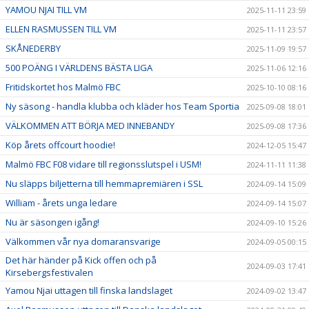
YAMOU NJAI TILL VM
2025-11-11 23:59
ELLEN RASMUSSEN TILL VM
2025-11-11 23:57
SKÅNEDERBY
2025-11-09 19:57
500 POÄNG I VÄRLDENS BÄSTA LIGA
2025-11-06 12:16
Fritidskortet hos Malmö FBC
2025-10-10 08:16
Ny säsong - handla klubba och kläder hos Team Sportia
2025-09-08 18:01
VÄLKOMMEN ATT BÖRJA MED INNEBANDY
2025-09-08 17:36
Köp årets offcourt hoodie!
2024-12-05 15:47
Malmö FBC F08 vidare till regionsslutspel i USM!
2024-11-11 11:38
Nu släpps biljetterna till hemmapremiären i SSL
2024-09-14 15:09
William - årets unga ledare
2024-09-14 15:07
Nu är säsongen igång!
2024-09-10 15:26
Välkommen vår nya domaransvarige
2024-09-05 00:15
Det här händer på Kick offen och på
2024-09-03 17:41
Kirsebergsfestivalen
Yamou Njai uttagen till finska landslaget
2024-09-02 13:47