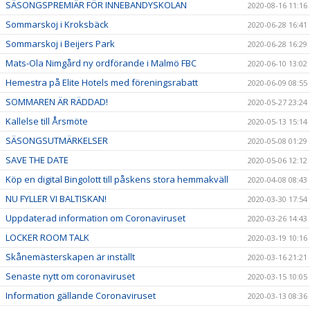
SÄSONGSPREMIÄR FÖR INNEBANDYSKOLAN
2020-08-16 11:16
Sommarskoj i Kroksbäck
2020-06-28 16:41
Sommarskoj i Beijers Park
2020-06-28 16:29
Mats-Ola Nimgård ny ordförande i Malmö FBC
2020-06-10 13:02
Hemestra på Elite Hotels med föreningsrabatt
2020-06-09 08:55
SOMMAREN ÄR RÄDDAD!
2020-05-27 23:24
Kallelse till Årsmöte
2020-05-13 15:14
SÄSONGSUTMÄRKELSER
2020-05-08 01:29
SAVE THE DATE
2020-05-06 12:12
Köp en digital Bingolott till påskens stora hemmakväll
2020-04-08 08:43
NU FYLLER VI BALTISKAN!
2020-03-30 17:54
Uppdaterad information om Coronaviruset
2020-03-26 14:43
LOCKER ROOM TALK
2020-03-19 10:16
Skånemästerskapen är inställt
2020-03-16 21:21
Senaste nytt om coronaviruset
2020-03-15 10:05
Information gällande Coronaviruset
2020-03-13 08:36