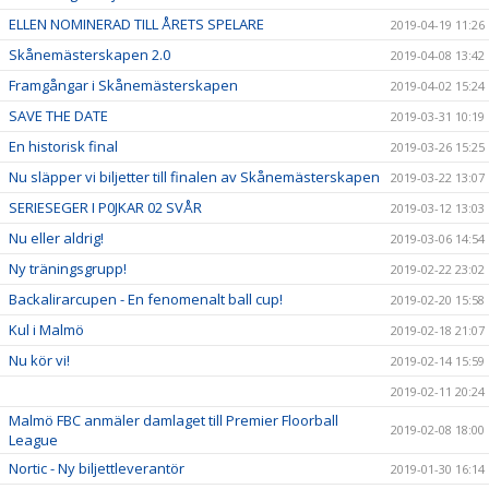
ELLEN NOMINERAD TILL ÅRETS SPELARE
2019-04-19 11:26
Skånemästerskapen 2.0
2019-04-08 13:42
Framgångar i Skånemästerskapen
2019-04-02 15:24
SAVE THE DATE
2019-03-31 10:19
En historisk final
2019-03-26 15:25
Nu släpper vi biljetter till finalen av Skånemästerskapen
2019-03-22 13:07
SERIESEGER I P0JKAR 02 SVÅR
2019-03-12 13:03
Nu eller aldrig!
2019-03-06 14:54
Ny träningsgrupp!
2019-02-22 23:02
Backalirarcupen - En fenomenalt ball cup!
2019-02-20 15:58
Kul i Malmö
2019-02-18 21:07
Nu kör vi!
2019-02-14 15:59
2019-02-11 20:24
Malmö FBC anmäler damlaget till Premier Floorball
2019-02-08 18:00
League
Nortic - Ny biljettleverantör
2019-01-30 16:14