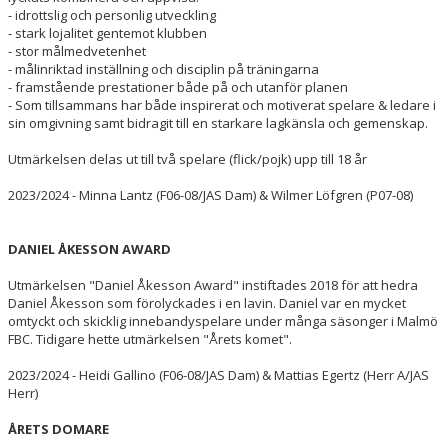
- idrottslig och personlig utveckling
- stark lojalitet gentemot klubben
- stor målmedvetenhet
- målinriktad inställning och disciplin på träningarna
- framstående prestationer både på och utanför planen
- Som tillsammans har både inspirerat och motiverat spelare & ledare i
sin omgivning samt bidragit till en starkare lagkänsla och gemenskap.
Utmärkelsen delas ut till två spelare (flick/pojk) upp till 18 år
2023/2024 - Minna Lantz (F06-08/JAS Dam) & Wilmer Löfgren (P07-08)
DANIEL ÅKESSON AWARD
Utmärkelsen "Daniel Åkesson Award" instiftades 2018 för att hedra
Daniel Åkesson som förolyckades i en lavin. Daniel var en mycket
omtyckt och skicklig innebandyspelare under många säsonger i Malmö
FBC. Tidigare hette utmärkelsen "Årets komet".
2023/2024 - Heidi Gallino (F06-08/JAS Dam) & Mattias Egertz (Herr A/JAS
Herr)
ÅRETS DOMARE