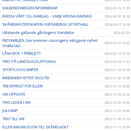
VALBEREDNINGEN INFORMERAR
2026-05-15 11:39
RÄDDA VÅRT SSL-DAMLAG – VARJE KRONA RÄKNAS!
2026-04-30 10:52
SKÅNEMÄSTERSKAPEN I KIRSEBERGS SPORTHALL
2026-04-07 14:18
Uttalande gällande gårdagens händelse
2026-03-29
FBCFAMILJEN, här kommer säsongens viktigaste nyhet.
2026-03-25 16:02
Snälla läs!
LÅNA BOK = FRIBILJETT
2026-02-13 13:52
TRIO PÅ LANDSLAGSUPPDRAG
2026-02-04 11:13
SPORTLOVSCAMPER
2026-01-26 14:56
INNEBANDY EFTER SKOLTID
2026-01-20 12:58
TRESIFFRIGT FÖR ELLEN
2025-12-12 18:08
VM-UPPDATE
2025-12-10 23:56
TRIO LEDER I VM
2025-12-05 10:00
JULCAMP
2025-11-25 14:40
TRIO TILL VM
2025-11-18 22:53
ELLEN MAGNUSSON TILL SKÅNELAGET
2025-11-15 10:00