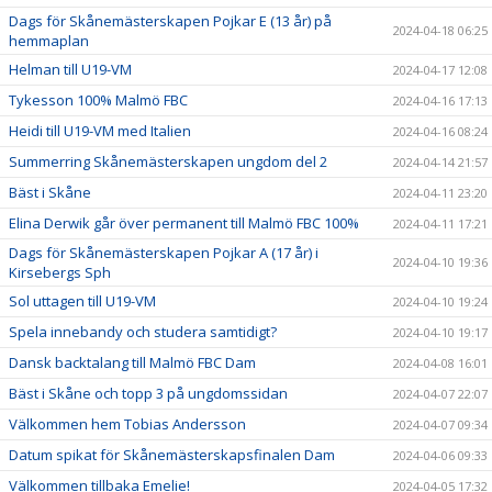
Dags för Skånemästerskapen Pojkar E (13 år) på
2024-04-18 06:25
hemmaplan
Helman till U19-VM
2024-04-17 12:08
Tykesson 100% Malmö FBC
2024-04-16 17:13
Heidi till U19-VM med Italien
2024-04-16 08:24
Summerring Skånemästerskapen ungdom del 2
2024-04-14 21:57
Bäst i Skåne
2024-04-11 23:20
Elina Derwik går över permanent till Malmö FBC 100%
2024-04-11 17:21
Dags för Skånemästerskapen Pojkar A (17 år) i
2024-04-10 19:36
Kirsebergs Sph
Sol uttagen till U19-VM
2024-04-10 19:24
Spela innebandy och studera samtidigt?
2024-04-10 19:17
Dansk backtalang till Malmö FBC Dam
2024-04-08 16:01
Bäst i Skåne och topp 3 på ungdomssidan
2024-04-07 22:07
Välkommen hem Tobias Andersson
2024-04-07 09:34
Datum spikat för Skånemästerskapsfinalen Dam
2024-04-06 09:33
Välkommen tillbaka Emelie!
2024-04-05 17:32