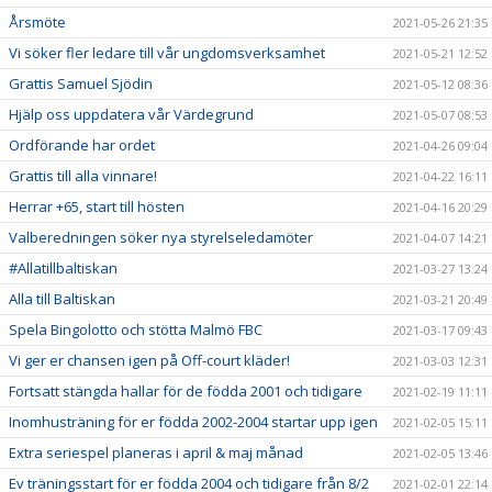
Årsmöte
2021-05-26 21:35
Vi söker fler ledare till vår ungdomsverksamhet
2021-05-21 12:52
Grattis Samuel Sjödin
2021-05-12 08:36
Hjälp oss uppdatera vår Värdegrund
2021-05-07 08:53
Ordförande har ordet
2021-04-26 09:04
Grattis till alla vinnare!
2021-04-22 16:11
Herrar +65, start till hösten
2021-04-16 20:29
Valberedningen söker nya styrelseledamöter
2021-04-07 14:21
#Allatillbaltiskan
2021-03-27 13:24
Alla till Baltiskan
2021-03-21 20:49
Spela Bingolotto och stötta Malmö FBC
2021-03-17 09:43
Vi ger er chansen igen på Off-court kläder!
2021-03-03 12:31
Fortsatt stängda hallar för de födda 2001 och tidigare
2021-02-19 11:11
Inomhusträning för er födda 2002-2004 startar upp igen
2021-02-05 15:11
Extra seriespel planeras i april & maj månad
2021-02-05 13:46
Ev träningsstart för er födda 2004 och tidigare från 8/2
2021-02-01 22:14