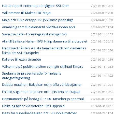
Här är topp 5 i interna poängligan i SSL Dam
2024-04-05 17:31
Välkommen till Malmö FBC Maja!
2024-04-05 17:30
Maja och Tuva är topp 15 i JAS Dams poängliga
2024-04-05 15:59
Anmäl dig som funktionär till VM2024 innan april
2024-03-21 11:14
Save the date - Föreningsavslutningen 5/5
2024-03-14 14:37
Alla till Baltiska Hallen 16/3. Hjälp damerna till slutspelet
2024-03-10 20:16
Häng med på Herr A sista hemmamatch och damernas
2024-02-27 10:20
kamp om SSL-slutspelet
Kallelse till extra årsmöte
2024-02-24 10:39
Välkomna på publikmatchen som gör skillnad 8 mars
2024-02-15 10:33
Spelarna är presenterade för helgens
2024-02-14 17:22
autografsignering
Dubbla matcher i Baltiskan och träffa världsstjärnor
2024-02-12 10:05
En bild säger mer än tusen ord - Historia är skapad
2024-02-05 15:55
Hemmamatch på lördag kl 15.00 i Kirsebergs sporthall
2024-02-05 09:30
Unikt lag tävlar vid Veteran-SM i Uppsala
2024-01-31 09:16
Dags för superlördag igen 27/1 - Dubbla matcher
2024-01-26 11:14