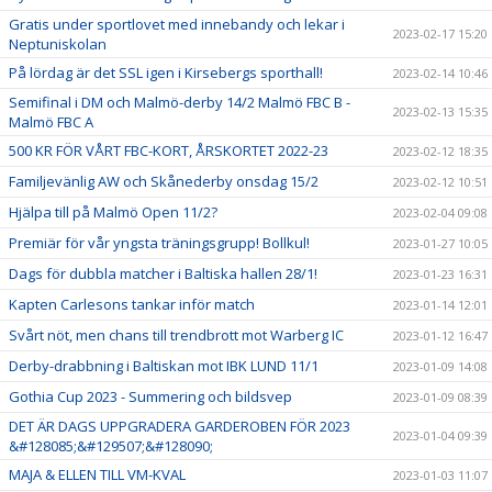
Gratis under sportlovet med innebandy och lekar i
2023-02-17 15:20
Neptuniskolan
På lördag är det SSL igen i Kirsebergs sporthall!
2023-02-14 10:46
Semifinal i DM och Malmö-derby 14/2 Malmö FBC B -
2023-02-13 15:35
Malmö FBC A
500 KR FÖR VÅRT FBC-KORT, ÅRSKORTET 2022-23
2023-02-12 18:35
Familjevänlig AW och Skånederby onsdag 15/2
2023-02-12 10:51
Hjälpa till på Malmö Open 11/2?
2023-02-04 09:08
Premiär för vår yngsta träningsgrupp! Bollkul!
2023-01-27 10:05
Dags för dubbla matcher i Baltiska hallen 28/1!
2023-01-23 16:31
Kapten Carlesons tankar inför match
2023-01-14 12:01
Svårt nöt, men chans till trendbrott mot Warberg IC
2023-01-12 16:47
Derby-drabbning i Baltiskan mot IBK LUND 11/1
2023-01-09 14:08
Gothia Cup 2023 - Summering och bildsvep
2023-01-09 08:39
DET ÄR DAGS UPPGRADERA GARDEROBEN FÖR 2023
2023-01-04 09:39
&#128085;&#129507;&#128090;
MAJA & ELLEN TILL VM-KVAL
2023-01-03 11:07