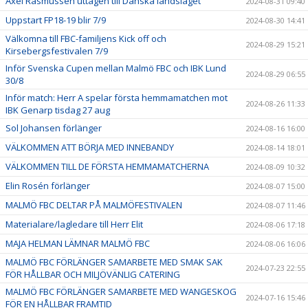
Axel Rasmussen uttagen till Danska landslaget
2024-08-31 09:40
Uppstart FP18-19 blir 7/9
2024-08-30 14:41
Välkomna till FBC-familjens Kick off och
2024-08-29 15:21
Kirsebergsfestivalen 7/9
Inför Svenska Cupen mellan Malmö FBC och IBK Lund
2024-08-29 06:55
30/8
Inför match: Herr A spelar första hemmamatchen mot
2024-08-26 11:33
IBK Genarp tisdag 27 aug
Sol Johansen förlänger
2024-08-16 16:00
VÄLKOMMEN ATT BÖRJA MED INNEBANDY
2024-08-14 18:01
VÄLKOMMEN TILL DE FÖRSTA HEMMAMATCHERNA
2024-08-09 10:32
Elin Rosén förlänger
2024-08-07 15:00
MALMÖ FBC DELTAR PÅ MALMÖFESTIVALEN
2024-08-07 11:46
Materialare/lagledare till Herr Elit
2024-08-06 17:18
MAJA HELMAN LÄMNAR MALMÖ FBC
2024-08-06 16:06
MALMÖ FBC FÖRLÄNGER SAMARBETE MED SMAK SAK
2024-07-23 22:55
FÖR HÅLLBAR OCH MILJÖVÄNLIG CATERING
MALMÖ FBC FÖRLÄNGER SAMARBETE MED WANGESKOG
2024-07-16 15:46
FÖR EN HÅLLBAR FRAMTID