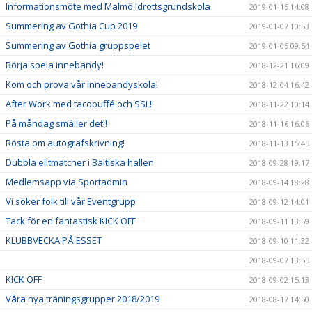
Informationsmöte med Malmö Idrottsgrundskola
2019-01-15 14:08
Summering av Gothia Cup 2019
2019-01-07 10:53
Summering av Gothia gruppspelet
2019-01-05 09:54
Börja spela innebandy!
2018-12-21 16:09
Kom och prova vår innebandyskola!
2018-12-04 16:42
After Work med tacobuffé och SSL!
2018-11-22 10:14
På måndag smäller det!!
2018-11-16 16:06
Rösta om autografskrivning!
2018-11-13 15:45
Dubbla elitmatcher i Baltiska hallen
2018-09-28 19:17
Medlemsapp via Sportadmin
2018-09-14 18:28
Vi söker folk till vår Eventgrupp
2018-09-12 14:01
Tack för en fantastisk KICK OFF
2018-09-11 13:59
KLUBBVECKA PÅ ESSET
2018-09-10 11:32
2018-09-07 13:55
KICK OFF
2018-09-02 15:13
Våra nya träningsgrupper 2018/2019
2018-08-17 14:50