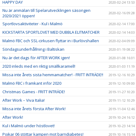
HAPPY DAY
2020-02-24 13:53
Nu är anmälan till Spelarutvecklingen säsongen
2020-02-16 09:28
2020/2021 öppen!
Sportlovsaktiviteter - Kul i Malmö
2020-02-14 17:00
KICKSTARTA SPORTLOVET MED DUBBLA ELITMATCHER
2020-02-14 14:03
Malmö FBC och SSL-cirkusen flyttar in i Burlövshallen
2020-02-04 09:09
Söndagsunderhållning i Baltiskan
2020-01-19 08:22
Nu är det dags för AFTER WORK igen!
2020-01-08 16:01
2020 inleds med en riktig smällkaramell!
2020-01-03 11:19
Missa inte årets sista hemmamatcher! - FRITT INTRÄDE!!
2019-12-16 10:29
Malmö FBC i framkant inför 2020
2019-12-10 09:00
Christmas Games - FRITT INTRÄDE!
2019-11-27 10:20
After Work – Viva Italia!
2019-11-12 10:29
Missa inte årets första After Work!
2019-11-04 12:46
After Work!
2019-10-24 16:12
Kul i Malmö under höstlovet!
2019-10-23 14:14
Pojkar 06 stöttar kampen mot barndiabetes!
2019-10-16 15:14