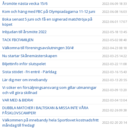
Årsmöte nästa vecka 15/6
2022-06-09 18:33
Kom och häng med FBC på Olympiadagarna 11-12 juni
2022-06-08 16:03
Boka senast 5 juni och få en signerad matchtröja på
2022-06-01 17:07
köpet
Inbjudan till årsmöte 2022
2022-05-18 13:45
TACK FBCFAMILJEN
2022-05-02 08:40
Välkomna till föreningsavslutningen 30/4!
2022-04-23 08:18
Nu startar Skånemästerskapen
2022-03-25 14:22
Biljettinfo inför slutspelet
2022-03-22 11:08
Sista stödet - Fri entré - Pärldag
2022-03-16 15:43
Lär dig mer om innebandy
2022-03-13 20:55
Vi söker en försäljningsansvarig som gillar utmaningar
2022-03-09 13:20
och vill göra skillnad
VAR MED & BIDRA!
2022-03-04 13:04
DUBBLA MATCHER I BALTISKAN & MISSA INTE VÅRA
2022-02-26 09:38
PÅSKLOVSCAMPER!
Välkommen på innebandy hela Sportlovet kostnadsfritt
2022-02-20 20:14
måndag till fredag!