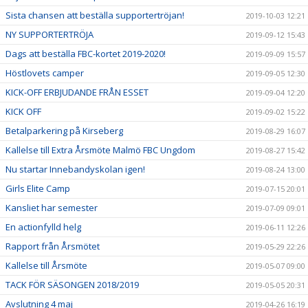
Sista chansen att beställa supportertröjan!
2019-10-03 12:21
NY SUPPORTERTRÖJA
2019-09-12 15:43
Dags att beställa FBC-kortet 2019-2020!
2019-09-09 15:57
Höstlovets camper
2019-09-05 12:30
KICK-OFF ERBJUDANDE FRÅN ESSET
2019-09-04 12:20
KICK OFF
2019-09-02 15:22
Betalparkering på Kirseberg
2019-08-29 16:07
Kallelse till Extra Årsmöte Malmö FBC Ungdom
2019-08-27 15:42
Nu startar Innebandyskolan igen!
2019-08-24 13:00
Girls Elite Camp
2019-07-15 20:01
Kansliet har semester
2019-07-09 09:01
En actionfylld helg
2019-06-11 12:26
Rapport från Årsmötet
2019-05-29 22:26
Kallelse till Årsmöte
2019-05-07 09:00
TACK FÖR SÄSONGEN 2018/2019
2019-05-05 20:31
Avslutning 4 maj
2019-04-26 16:19