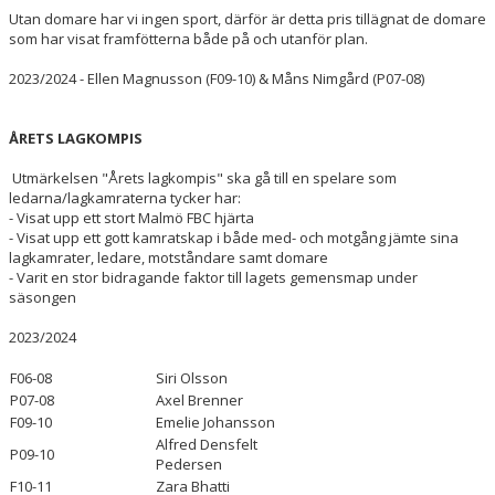
Utan domare har vi ingen sport, därför är detta pris tillägnat de domare
som har visat framfötterna både på och utanför plan.
2023/2024 - Ellen Magnusson (F09-10) & Måns Nimgård (P07-08)
ÅRETS LAGKOMPIS
Utmärkelsen "Årets lagkompis" ska gå till en spelare som
ledarna/lagkamraterna tycker har:
- Visat upp ett stort Malmö FBC hjärta
- Visat upp ett gott kamratskap i både med- och motgång jämte sina
lagkamrater, ledare, motståndare samt domare
- Varit en stor bidragande faktor till lagets gemensmap under
säsongen
2023/2024
F06-08
Siri Olsson
P07-08
Axel Brenner
F09-10
Emelie Johansson
Alfred Densfelt
P09-10
Pedersen
F10-11
Zara Bhatti