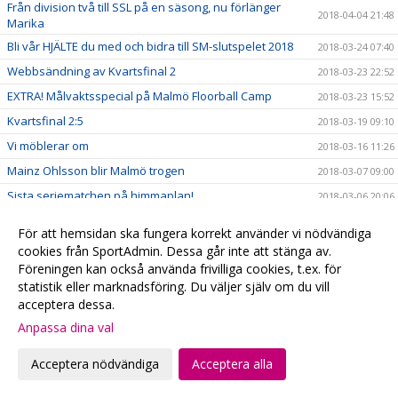
Från division två till SSL på en säsong, nu förlänger
2018-04-04 21:48
Marika
Bli vår HJÄLTE du med och bidra till SM-slutspelet 2018
2018-03-24 07:40
Webbsändning av Kvartsfinal 2
2018-03-23 22:52
EXTRA! Målvaktsspecial på Malmö Floorball Camp
2018-03-23 15:52
Kvartsfinal 2:5
2018-03-19 09:10
Vi möblerar om
2018-03-16 11:26
Mainz Ohlsson blir Malmö trogen
2018-03-07 09:00
Sista seriematchen på himmaplan!
2018-03-06 20:06
Säkra kontrakt
2018-03-05 22:50
För att hemsidan ska fungera korrekt använder vi nödvändiga
Nytt tjejlag startar upp i Slottsstaden
2018-03-04 23:27
cookies från SportAdmin. Dessa går inte att stänga av.
Föreningen kan också använda frivilliga cookies, t.ex. för
JAKT PÅ KONTRAKT
2018-03-03 11:26
statistik eller marknadsföring. Du väljer själv om du vill
JAKT PÅ KONTRAKT
2018-03-03 11:00
acceptera dessa.
PÅ LÖRDAG GÄLLER DET!
2018-03-02 13:57
Anpassa dina val
Uppskattad träff med stjärnorna
2018-02-27 09:00
Acceptera nödvändiga
Acceptera alla
"LG" firade 100
2018-02-25 21:53
Stjärnfyllt på Baltiskan
2018-02-23 15:00