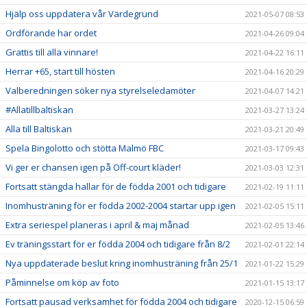
Hjälp oss uppdatera vår Värdegrund
2021-05-07 08:53
Ordförande har ordet
2021-04-26 09:04
Grattis till alla vinnare!
2021-04-22 16:11
Herrar +65, start till hösten
2021-04-16 20:29
Valberedningen söker nya styrelseledamöter
2021-04-07 14:21
#Allatillbaltiskan
2021-03-27 13:24
Alla till Baltiskan
2021-03-21 20:49
Spela Bingolotto och stötta Malmö FBC
2021-03-17 09:43
Vi ger er chansen igen på Off-court kläder!
2021-03-03 12:31
Fortsatt stängda hallar för de födda 2001 och tidigare
2021-02-19 11:11
Inomhusträning för er födda 2002-2004 startar upp igen
2021-02-05 15:11
Extra seriespel planeras i april & maj månad
2021-02-05 13:46
Ev träningsstart för er födda 2004 och tidigare från 8/2
2021-02-01 22:14
Nya uppdaterade beslut kring inomhusträning från 25/1
2021-01-22 15:29
Påminnelse om köp av foto
2021-01-15 13:17
Fortsatt pausad verksamhet för födda 2004 och tidigare
2020-12-15 06:59