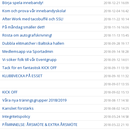
Börja spela innebandy!
2018-12-21 16:09
Kom och prova vår innebandyskola!
2018-12-04 16:42
After Work med tacobuffé och SSL!
2018-11-22 10:14
På måndag smäller det!!
2018-11-16 16:06
Rösta om autografskrivning!
2018-11-13 15:45
Dubbla elitmatcher i Baltiska hallen
2018-09-28 19:17
Medlemsapp via Sportadmin
2018-09-14 18:28
Vi söker folk till vår Eventgrupp
2018-09-12 14:01
Tack för en fantastisk KICK OFF
2018-09-11 13:59
KLUBBVECKA PÅ ESSET
2018-09-10 11:32
2018-09-07 13:55
KICK OFF
2018-09-02 15:13
Våra nya träningsgrupper 2018/2019
2018-08-17 14:50
Kansliet förstärks
2018-08-02 14:25
Integritetspolicy
2018-05-24 14:58
PÅMINNELSE: ÅRSMÖTE & EXTRA ÅRSMÖTE
2018-05-22 21:10