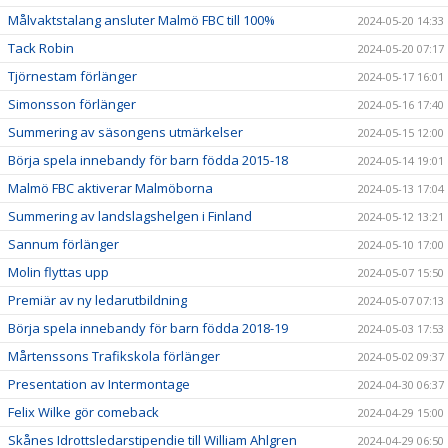
Målvaktstalang ansluter Malmö FBC till 100%
2024-05-20 14:33
Tack Robin
2024-05-20 07:17
Tjörnestam förlänger
2024-05-17 16:01
Simonsson förlänger
2024-05-16 17:40
Summering av säsongens utmärkelser
2024-05-15 12:00
Börja spela innebandy för barn födda 2015-18
2024-05-14 19:01
Malmö FBC aktiverar Malmöborna
2024-05-13 17:04
Summering av landslagshelgen i Finland
2024-05-12 13:21
Sannum förlänger
2024-05-10 17:00
Molin flyttas upp
2024-05-07 15:50
Premiär av ny ledarutbildning
2024-05-07 07:13
Börja spela innebandy för barn födda 2018-19
2024-05-03 17:53
Mårtenssons Trafikskola förlänger
2024-05-02 09:37
Presentation av Intermontage
2024-04-30 06:37
Felix Wilke gör comeback
2024-04-29 15:00
Skånes Idrottsledarstipendie till William Ahlgren
2024-04-29 06:50