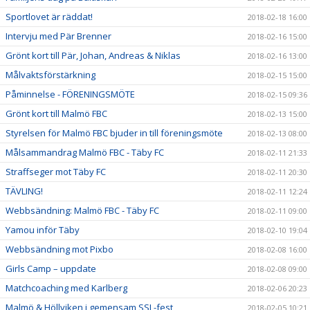
Sportlovet är räddat!
2018-02-18 16:00
Intervju med Pär Brenner
2018-02-16 15:00
Grönt kort till Pär, Johan, Andreas & Niklas
2018-02-16 13:00
Målvaktsförstärkning
2018-02-15 15:00
Påminnelse - FÖRENINGSMÖTE
2018-02-15 09:36
Grönt kort till Malmö FBC
2018-02-13 15:00
Styrelsen för Malmö FBC bjuder in till föreningsmöte
2018-02-13 08:00
Målsammandrag Malmö FBC - Täby FC
2018-02-11 21:33
Straffseger mot Täby FC
2018-02-11 20:30
TÄVLING!
2018-02-11 12:24
Webbsändning: Malmö FBC - Täby FC
2018-02-11 09:00
Yamou inför Täby
2018-02-10 19:04
Webbsändning mot Pixbo
2018-02-08 16:00
Girls Camp – uppdate
2018-02-08 09:00
Matchcoaching med Karlberg
2018-02-06 20:23
Malmö & Höllviken i gemensam SSL-fest
2018-02-05 10:21