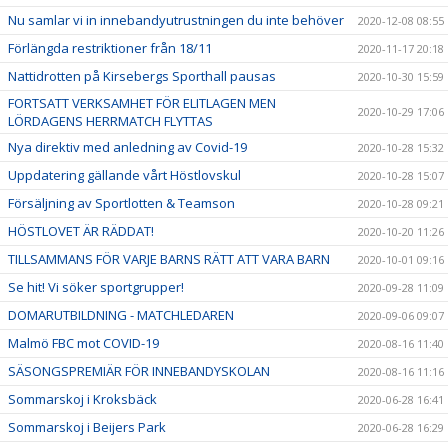
Nu samlar vi in innebandyutrustningen du inte behöver
2020-12-08 08:55
Förlängda restriktioner från 18/11
2020-11-17 20:18
Nattidrotten på Kirsebergs Sporthall pausas
2020-10-30 15:59
FORTSATT VERKSAMHET FÖR ELITLAGEN MEN
2020-10-29 17:06
LÖRDAGENS HERRMATCH FLYTTAS
Nya direktiv med anledning av Covid-19
2020-10-28 15:32
Uppdatering gällande vårt Höstlovskul
2020-10-28 15:07
Försäljning av Sportlotten & Teamson
2020-10-28 09:21
HÖSTLOVET ÄR RÄDDAT!
2020-10-20 11:26
TILLSAMMANS FÖR VARJE BARNS RÄTT ATT VARA BARN
2020-10-01 09:16
Se hit! Vi söker sportgrupper!
2020-09-28 11:09
DOMARUTBILDNING - MATCHLEDAREN
2020-09-06 09:07
Malmö FBC mot COVID-19
2020-08-16 11:40
SÄSONGSPREMIÄR FÖR INNEBANDYSKOLAN
2020-08-16 11:16
Sommarskoj i Kroksbäck
2020-06-28 16:41
Sommarskoj i Beijers Park
2020-06-28 16:29