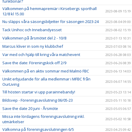
funktionär?
Välkommen på hemmapremiär i Kirsebergs sporthall
2023-08-09 15:19
12/8 kl 15.00
Nu släpps våra säsongsbiljetter för säsongen 2023-24
2023-08-04 09:00
Tack Unihoc och Innebandyesset
2023-08-02 15:19
Välkommen på årsmötet del 2 - 10/8
2023-07-13 10:31
Marcus kliver in som ny klubbchef
2023-07-03 08:16
Var med och hjälp till kring våra matchevent
2023-06-28 08:03
Save the date: Föreningskick-off 2/9
2023-06-26 08:39
Välkommen på en aktiv sommar med Malmö FBC
2023-06-13 14:03
Unikt erbjudande för alla medlemmar i MFBC från
2023-06-07 14:55
OurLiving
Till hösten startar vi upp parainnebandy!
2023-05-23 13:14
Bildsvep - Föreningsavslutning 06/05-23
2023-05-11 10:18
Save the date 20 juni - Årsmöte
2023-05-05 06:57
Missa inte lördagens föreningsavslutning inkl.
2023-05-02 10:58
utmärkelser
Välkomna på föreningsavslutningen 6/5
2023-04-25 09:42