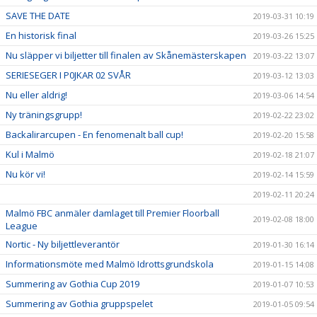
SAVE THE DATE
2019-03-31 10:19
En historisk final
2019-03-26 15:25
Nu släpper vi biljetter till finalen av Skånemästerskapen
2019-03-22 13:07
SERIESEGER I P0JKAR 02 SVÅR
2019-03-12 13:03
Nu eller aldrig!
2019-03-06 14:54
Ny träningsgrupp!
2019-02-22 23:02
Backalirarcupen - En fenomenalt ball cup!
2019-02-20 15:58
Kul i Malmö
2019-02-18 21:07
Nu kör vi!
2019-02-14 15:59
2019-02-11 20:24
Malmö FBC anmäler damlaget till Premier Floorball
2019-02-08 18:00
League
Nortic - Ny biljettleverantör
2019-01-30 16:14
Informationsmöte med Malmö Idrottsgrundskola
2019-01-15 14:08
Summering av Gothia Cup 2019
2019-01-07 10:53
Summering av Gothia gruppspelet
2019-01-05 09:54