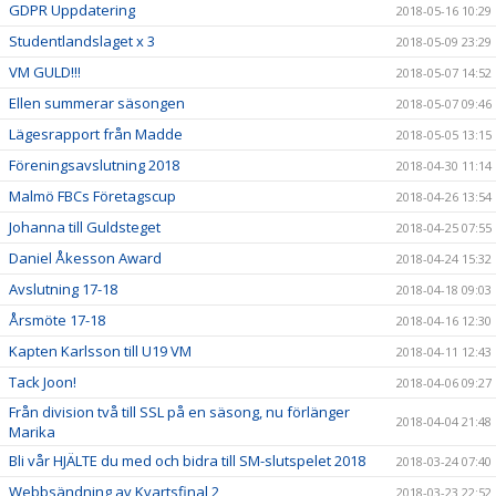
GDPR Uppdatering
2018-05-16 10:29
Studentlandslaget x 3
2018-05-09 23:29
VM GULD!!!
2018-05-07 14:52
Ellen summerar säsongen
2018-05-07 09:46
Lägesrapport från Madde
2018-05-05 13:15
Föreningsavslutning 2018
2018-04-30 11:14
Malmö FBCs Företagscup
2018-04-26 13:54
Johanna till Guldsteget
2018-04-25 07:55
Daniel Åkesson Award
2018-04-24 15:32
Avslutning 17-18
2018-04-18 09:03
Årsmöte 17-18
2018-04-16 12:30
Kapten Karlsson till U19 VM
2018-04-11 12:43
Tack Joon!
2018-04-06 09:27
Från division två till SSL på en säsong, nu förlänger
2018-04-04 21:48
Marika
Bli vår HJÄLTE du med och bidra till SM-slutspelet 2018
2018-03-24 07:40
Webbsändning av Kvartsfinal 2
2018-03-23 22:52