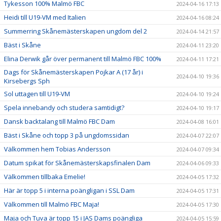
Tykesson 100% Malmö FBC
2024-04-16 17:13
Heidi till U19-VM med Italien
2024-04-16 08:24
Summerring Skånemästerskapen ungdom del 2
2024-04-14 21:57
Bäst i Skåne
2024-04-11 23:20
Elina Derwik går över permanent till Malmö FBC 100%
2024-04-11 17:21
Dags för Skånemästerskapen Pojkar A (17 år) i
2024-04-10 19:36
Kirsebergs Sph
Sol uttagen till U19-VM
2024-04-10 19:24
Spela innebandy och studera samtidigt?
2024-04-10 19:17
Dansk backtalang till Malmö FBC Dam
2024-04-08 16:01
Bäst i Skåne och topp 3 på ungdomssidan
2024-04-07 22:07
Välkommen hem Tobias Andersson
2024-04-07 09:34
Datum spikat för Skånemästerskapsfinalen Dam
2024-04-06 09:33
Välkommen tillbaka Emelie!
2024-04-05 17:32
Här är topp 5 i interna poängligan i SSL Dam
2024-04-05 17:31
Välkommen till Malmö FBC Maja!
2024-04-05 17:30
Maja och Tuva är topp 15 i JAS Dams poängliga
2024-04-05 15:59