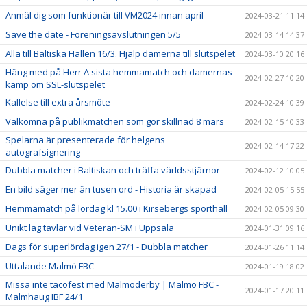
Anmäl dig som funktionär till VM2024 innan april
2024-03-21 11:14
Save the date - Föreningsavslutningen 5/5
2024-03-14 14:37
Alla till Baltiska Hallen 16/3. Hjälp damerna till slutspelet
2024-03-10 20:16
Häng med på Herr A sista hemmamatch och damernas
2024-02-27 10:20
kamp om SSL-slutspelet
Kallelse till extra årsmöte
2024-02-24 10:39
Välkomna på publikmatchen som gör skillnad 8 mars
2024-02-15 10:33
Spelarna är presenterade för helgens
2024-02-14 17:22
autografsignering
Dubbla matcher i Baltiskan och träffa världsstjärnor
2024-02-12 10:05
En bild säger mer än tusen ord - Historia är skapad
2024-02-05 15:55
Hemmamatch på lördag kl 15.00 i Kirsebergs sporthall
2024-02-05 09:30
Unikt lag tävlar vid Veteran-SM i Uppsala
2024-01-31 09:16
Dags för superlördag igen 27/1 - Dubbla matcher
2024-01-26 11:14
Uttalande Malmö FBC
2024-01-19 18:02
Missa inte tacofest med Malmöderby | Malmö FBC -
2024-01-17 20:11
Malmhaug IBF 24/1