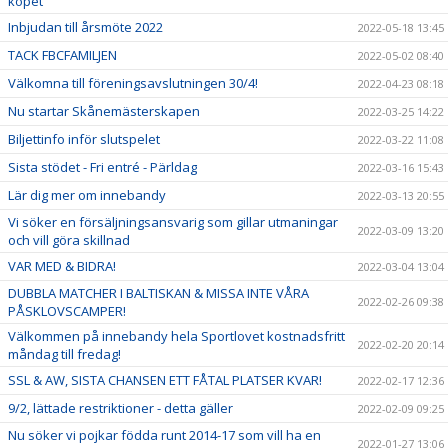
köpet
Inbjudan till årsmöte 2022
2022-05-18 13:45
TACK FBCFAMILJEN
2022-05-02 08:40
Välkomna till föreningsavslutningen 30/4!
2022-04-23 08:18
Nu startar Skånemästerskapen
2022-03-25 14:22
Biljettinfo inför slutspelet
2022-03-22 11:08
Sista stödet - Fri entré - Pärldag
2022-03-16 15:43
Lär dig mer om innebandy
2022-03-13 20:55
Vi söker en försäljningsansvarig som gillar utmaningar
2022-03-09 13:20
och vill göra skillnad
VAR MED & BIDRA!
2022-03-04 13:04
DUBBLA MATCHER I BALTISKAN & MISSA INTE VÅRA
2022-02-26 09:38
PÅSKLOVSCAMPER!
Välkommen på innebandy hela Sportlovet kostnadsfritt
2022-02-20 20:14
måndag till fredag!
SSL & AW, SISTA CHANSEN ETT FÅTAL PLATSER KVAR!
2022-02-17 12:36
9/2, lättade restriktioner - detta gäller
2022-02-09 09:25
Nu söker vi pojkar födda runt 2014-17 som vill ha en
2022-01-27 13:06