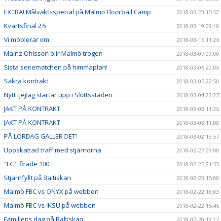
EXTRA! Målvaktsspecial på Malmö Floorball Camp
2018-03-23 15:52
Kvartsfinal 2:5
2018-03-19 09:10
Vi möblerar om
2018-03-16 11:26
Mainz Ohlsson blir Malmö trogen
2018-03-07 09:00
Sista seriematchen på himmaplan!
2018-03-06 20:06
Säkra kontrakt
2018-03-05 22:50
Nytt tjejlag startar upp i Slottsstaden
2018-03-04 23:27
JAKT PÅ KONTRAKT
2018-03-03 11:26
JAKT PÅ KONTRAKT
2018-03-03 11:00
PÅ LÖRDAG GÄLLER DET!
2018-03-02 13:57
Uppskattad träff med stjärnorna
2018-02-27 09:00
"LG" firade 100
2018-02-25 21:53
Stjärnfyllt på Baltiskan
2018-02-23 15:00
Malmö FBC vs ONYX på webben
2018-02-22 18:03
Malmö FBC vs IKSU på webben
2018-02-22 15:46
Familjens dag på Baltiskan
2018-02-20 19:17