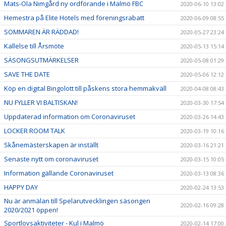
Mats-Ola Nimgård ny ordförande i Malmö FBC
2020-06-10 13:02
Hemestra på Elite Hotels med föreningsrabatt
2020-06-09 08:55
SOMMAREN ÄR RÄDDAD!
2020-05-27 23:24
Kallelse till Årsmöte
2020-05-13 15:14
SÄSONGSUTMÄRKELSER
2020-05-08 01:29
SAVE THE DATE
2020-05-06 12:12
Köp en digital Bingolott till påskens stora hemmakväll
2020-04-08 08:43
NU FYLLER VI BALTISKAN!
2020-03-30 17:54
Uppdaterad information om Coronaviruset
2020-03-26 14:43
LOCKER ROOM TALK
2020-03-19 10:16
Skånemästerskapen är inställt
2020-03-16 21:21
Senaste nytt om coronaviruset
2020-03-15 10:05
Information gällande Coronaviruset
2020-03-13 08:36
HAPPY DAY
2020-02-24 13:53
Nu är anmälan till Spelarutvecklingen säsongen
2020-02-16 09:28
2020/2021 öppen!
Sportlovsaktiviteter - Kul i Malmö
2020-02-14 17:00