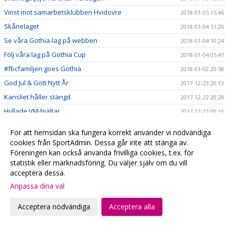
Vinst mot samarbetsklubben Hvidovre
2018-01-05 15:46
Skånelaget
2018-01-04 11:20
Se våra Gothia-lag på webben
2018-01-04 10:24
Följ våra lag på Gothia Cup
2018-01-04 05:47
#fbcfamiljen goes Gothia
2018-01-02 20:58
God Jul & Gott Nytt År
2017-12-23 20:13
Kansliet håller stängd
2017-12-22 20:28
Hyllade VM-hjältar
2017-12-22 00:15
Julklappstips 2 - Hushållsnära tjänster till medlemspriser
2017-12-21 12:31
För att hemsidan ska fungera korrekt använder vi nödvändiga
Damerna vidare i SkM
2017-12-21 10:10
cookies från SportAdmin. Dessa går inte att stänga av.
Föreningen kan också använda frivilliga cookies, t.ex. för
Målvaktsträning
2017-12-21 09:52
statistik eller marknadsföring. Du väljer själv om du vill
Julklappstips 1 – Teamson Webbutik
2017-12-20 17:23
acceptera dessa.
0 poäng...
2017-12-17 01:35
Anpassa dina val
FRI ENTRÉ
2017-12-15 20:16
Acceptera nödvändiga
Acceptera alla
Ta med kastarmen på lördag!
2017-12-15 20:13
Musikhjälpen - Malmö FBCs insamlingsbössa
2017-12-13 00:34