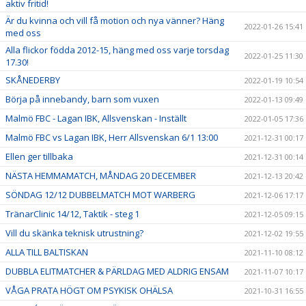
aktiv fritid!
Är du kvinna och vill få motion och nya vänner? Häng
2022-01-26 15:41
med oss
Alla flickor födda 2012-15, häng med oss varje torsdag
2022-01-25 11:30
17.30!
SKÅNEDERBY
2022-01-19 10:54
Börja på innebandy, barn som vuxen
2022-01-13 09:49
Malmö FBC - Lagan IBK, Allsvenskan - Inställt
2022-01-05 17:36
Malmö FBC vs Lagan IBK, Herr Allsvenskan 6/1 13:00
2021-12-31 00:17
Ellen ger tillbaka
2021-12-31 00:14
NÄSTA HEMMAMATCH, MÅNDAG 20 DECEMBER
2021-12-13 20:42
SÖNDAG 12/12 DUBBELMATCH MOT WARBERG
2021-12-06 17:17
TränarClinic 14/12, Taktik - steg 1
2021-12-05 09:15
Vill du skänka teknisk utrustning?
2021-12-02 19:55
ALLA TILL BALTISKAN
2021-11-10 08:12
DUBBLA ELITMATCHER & PÄRLDAG MED ALDRIG ENSAM
2021-11-07 10:17
VÅGA PRATA HÖGT OM PSYKISK OHÄLSA
2021-10-31 16:55