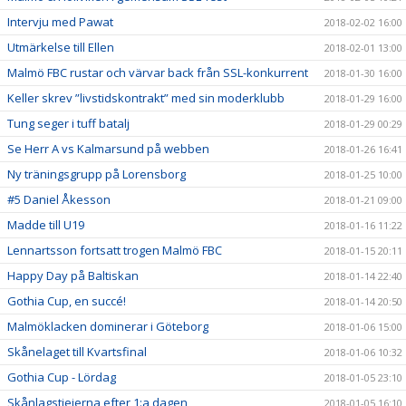
Intervju med Pawat
2018-02-02 16:00
Utmärkelse till Ellen
2018-02-01 13:00
Malmö FBC rustar och värvar back från SSL-konkurrent
2018-01-30 16:00
Keller skrev ”livstidskontrakt” med sin moderklubb
2018-01-29 16:00
Tung seger i tuff batalj
2018-01-29 00:29
Se Herr A vs Kalmarsund på webben
2018-01-26 16:41
Ny träningsgrupp på Lorensborg
2018-01-25 10:00
#5 Daniel Åkesson
2018-01-21 09:00
Madde till U19
2018-01-16 11:22
Lennartsson fortsatt trogen Malmö FBC
2018-01-15 20:11
Happy Day på Baltiskan
2018-01-14 22:40
Gothia Cup, en succé!
2018-01-14 20:50
Malmöklacken dominerar i Göteborg
2018-01-06 15:00
Skånelaget till Kvartsfinal
2018-01-06 10:32
Gothia Cup - Lördag
2018-01-05 23:10
Skånlagstjejerna efter 1:a dagen
2018-01-05 16:10