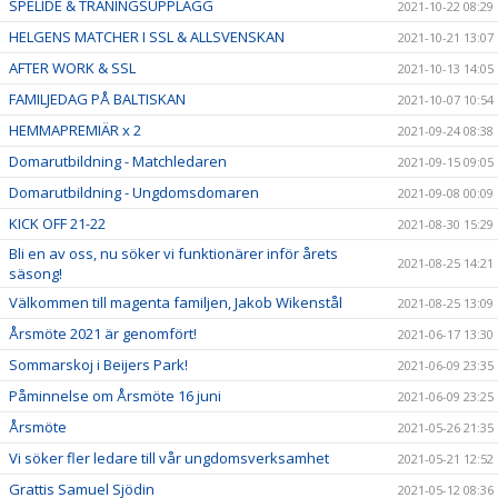
SPELIDÉ & TRÄNINGSUPPLÄGG
2021-10-22 08:29
HELGENS MATCHER I SSL & ALLSVENSKAN
2021-10-21 13:07
AFTER WORK & SSL
2021-10-13 14:05
FAMILJEDAG PÅ BALTISKAN
2021-10-07 10:54
HEMMAPREMIÄR x 2
2021-09-24 08:38
Domarutbildning - Matchledaren
2021-09-15 09:05
Domarutbildning - Ungdomsdomaren
2021-09-08 00:09
KICK OFF 21-22
2021-08-30 15:29
Bli en av oss, nu söker vi funktionärer inför årets
2021-08-25 14:21
säsong!
Välkommen till magenta familjen, Jakob Wikenstål
2021-08-25 13:09
Årsmöte 2021 är genomfört!
2021-06-17 13:30
Sommarskoj i Beijers Park!
2021-06-09 23:35
Påminnelse om Årsmöte 16 juni
2021-06-09 23:25
Årsmöte
2021-05-26 21:35
Vi söker fler ledare till vår ungdomsverksamhet
2021-05-21 12:52
Grattis Samuel Sjödin
2021-05-12 08:36