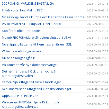
500 POÄNG I VÄRLDENS BÄSTA LIGA
2025-11-06 12:16
Fritidskortet hos Malmö FBC
2025-10-10 08:16
Ny säsong - handla klubba och kläder hos Team Sportia
2025-09-08 18:01
VÄLKOMMEN ATT BÖRJA MED INNEBANDY
2025-09-08 17:36
Köp årets offcourt hoodie!
2024-12-05 15:47
Malmö FBC F08 vidare till regionsslutspel i USM!
2024-11-11 11:38
Nu släpps biljetterna till hemmapremiären i SSL
2024-09-14 15:09
William - årets unga ledare
2024-09-14 15:07
Nu är säsongen igång!
2024-09-10 15:26
Välkommen vår nya domaransvarige
2024-09-05 00:15
Det här händer på Kick offen och på
2024-09-03 17:41
Kirsebergsfestivalen
Yamou Njai uttagen till finska landslaget
2024-09-02 13:47
Axel Rasmussen uttagen till Danska landslaget
2024-08-31 09:40
Uppstart FP18-19 blir 7/9
2024-08-30 14:41
Välkomna till FBC-familjens Kick off och
2024-08-29 15:21
Kirsebergsfestivalen 7/9