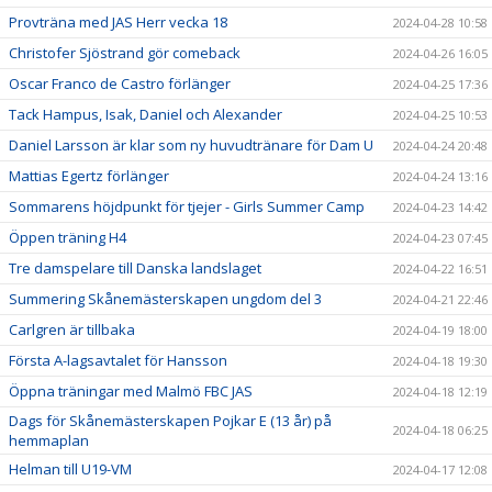
Provträna med JAS Herr vecka 18
2024-04-28 10:58
Christofer Sjöstrand gör comeback
2024-04-26 16:05
Oscar Franco de Castro förlänger
2024-04-25 17:36
Tack Hampus, Isak, Daniel och Alexander
2024-04-25 10:53
Daniel Larsson är klar som ny huvudtränare för Dam U
2024-04-24 20:48
Mattias Egertz förlänger
2024-04-24 13:16
Sommarens höjdpunkt för tjejer - Girls Summer Camp
2024-04-23 14:42
Öppen träning H4
2024-04-23 07:45
Tre damspelare till Danska landslaget
2024-04-22 16:51
Summering Skånemästerskapen ungdom del 3
2024-04-21 22:46
Carlgren är tillbaka
2024-04-19 18:00
Första A-lagsavtalet för Hansson
2024-04-18 19:30
Öppna träningar med Malmö FBC JAS
2024-04-18 12:19
Dags för Skånemästerskapen Pojkar E (13 år) på
2024-04-18 06:25
hemmaplan
Helman till U19-VM
2024-04-17 12:08