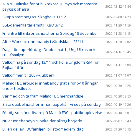
Alla till Baltiska för publikrekord, julmys och motverka
2022-12-12 11:54
psykisk ohälsa
Skapa stämning vs. Skoghalls 11/12
2022-12-08 14:29
SSL-damerna tar emot PIXBO 3/12
2022-11-29 11:59
Fri entré till Enkronasmatcherna Söndag 18 december
2022-11-28 16:13
After Work och innebandy i världsklass 23/11
2022-11-20 09:02
Dags för superlördag - Dubbelmatch, Ung Ultras och
2022-11-16 13:45
FBC-familjen
Välkomna på söndag 13/11 och kolla Ungdoms-SM för
2022-11-11 15:08
Pojkar 16 år
Välkommen till 2007-klubben!
2022-11-07 11:07
Malmö FBC erbjuder innebandy gratis för 6-10 åringar
2022-10-30 14:28
under höstlovet
Var med och ta fram Malmö FBC merchandise
2022-10-28 08:50
Sista dubbelmatchen innan uppehåll, vi ses på söndag
2022-10-19 12:26
För dig som är utövare på Malmö FBC - publikupplevelse
2022-10-18 13:01
Nu är innebandyn tillbaka där allting började
2022-10-07 09:43
Bli en del av FBCfamiljen, bli stödmedlem idag
2022-09-20 13:15