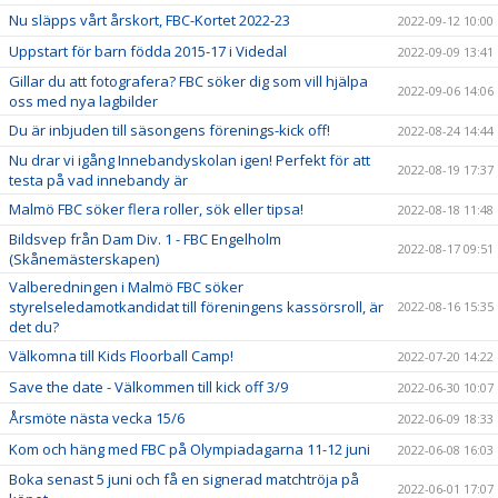
Nu släpps vårt årskort, FBC-Kortet 2022-23
2022-09-12 10:00
Uppstart för barn födda 2015-17 i Videdal
2022-09-09 13:41
Gillar du att fotografera? FBC söker dig som vill hjälpa
2022-09-06 14:06
oss med nya lagbilder
Du är inbjuden till säsongens förenings-kick off!
2022-08-24 14:44
Nu drar vi igång Innebandyskolan igen! Perfekt för att
2022-08-19 17:37
testa på vad innebandy är
Malmö FBC söker flera roller, sök eller tipsa!
2022-08-18 11:48
Bildsvep från Dam Div. 1 - FBC Engelholm
2022-08-17 09:51
(Skånemästerskapen)
Valberedningen i Malmö FBC söker
styrelseledamotkandidat till föreningens kassörsroll, är
2022-08-16 15:35
det du?
Välkomna till Kids Floorball Camp!
2022-07-20 14:22
Save the date - Välkommen till kick off 3/9
2022-06-30 10:07
Årsmöte nästa vecka 15/6
2022-06-09 18:33
Kom och häng med FBC på Olympiadagarna 11-12 juni
2022-06-08 16:03
Boka senast 5 juni och få en signerad matchtröja på
2022-06-01 17:07