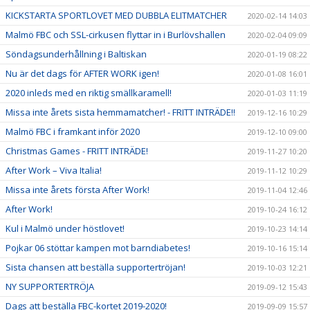
KICKSTARTA SPORTLOVET MED DUBBLA ELITMATCHER
2020-02-14 14:03
Malmö FBC och SSL-cirkusen flyttar in i Burlövshallen
2020-02-04 09:09
Söndagsunderhållning i Baltiskan
2020-01-19 08:22
Nu är det dags för AFTER WORK igen!
2020-01-08 16:01
2020 inleds med en riktig smällkaramell!
2020-01-03 11:19
Missa inte årets sista hemmamatcher! - FRITT INTRÄDE!!
2019-12-16 10:29
Malmö FBC i framkant inför 2020
2019-12-10 09:00
Christmas Games - FRITT INTRÄDE!
2019-11-27 10:20
After Work – Viva Italia!
2019-11-12 10:29
Missa inte årets första After Work!
2019-11-04 12:46
After Work!
2019-10-24 16:12
Kul i Malmö under höstlovet!
2019-10-23 14:14
Pojkar 06 stöttar kampen mot barndiabetes!
2019-10-16 15:14
Sista chansen att beställa supportertröjan!
2019-10-03 12:21
NY SUPPORTERTRÖJA
2019-09-12 15:43
Dags att beställa FBC-kortet 2019-2020!
2019-09-09 15:57