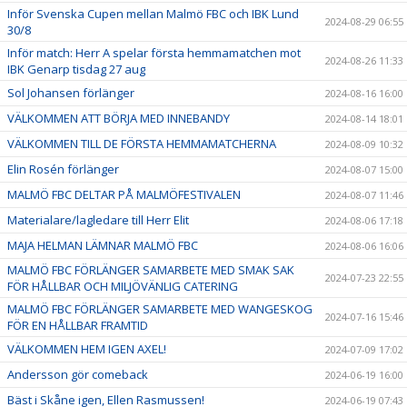
Inför Svenska Cupen mellan Malmö FBC och IBK Lund
2024-08-29 06:55
30/8
Inför match: Herr A spelar första hemmamatchen mot
2024-08-26 11:33
IBK Genarp tisdag 27 aug
Sol Johansen förlänger
2024-08-16 16:00
VÄLKOMMEN ATT BÖRJA MED INNEBANDY
2024-08-14 18:01
VÄLKOMMEN TILL DE FÖRSTA HEMMAMATCHERNA
2024-08-09 10:32
Elin Rosén förlänger
2024-08-07 15:00
MALMÖ FBC DELTAR PÅ MALMÖFESTIVALEN
2024-08-07 11:46
Materialare/lagledare till Herr Elit
2024-08-06 17:18
MAJA HELMAN LÄMNAR MALMÖ FBC
2024-08-06 16:06
MALMÖ FBC FÖRLÄNGER SAMARBETE MED SMAK SAK
2024-07-23 22:55
FÖR HÅLLBAR OCH MILJÖVÄNLIG CATERING
MALMÖ FBC FÖRLÄNGER SAMARBETE MED WANGESKOG
2024-07-16 15:46
FÖR EN HÅLLBAR FRAMTID
VÄLKOMMEN HEM IGEN AXEL!
2024-07-09 17:02
Andersson gör comeback
2024-06-19 16:00
Bäst i Skåne igen, Ellen Rasmussen!
2024-06-19 07:43