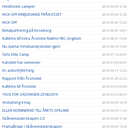
Höstlovets camper
2019-09-05 12:30
KICK-OFF ERBJUDANDE FRÅN ESSET
2019-09-04 12:20
KICK OFF
2019-09-02 15:22
Betalparkering på Kirseberg
2019-08-29 16:07
Kallelse till Extra Årsmöte Malmö FBC Ungdom
2019-08-27 15:42
Nu startar Innebandyskolan igen!
2019-08-24 13:00
Girls Elite Camp
2019-07-15 20:01
Kansliet har semester
2019-07-09 09:01
En actionfylld helg
2019-06-11 12:26
Rapport från Årsmötet
2019-05-29 22:26
Kallelse till Årsmöte
2019-05-07 09:00
TACK FÖR SÄSONGEN 2018/2019
2019-05-05 20:31
Avslutning 4 maj
2019-04-26 16:19
ELLEN NOMINERAD TILL ÅRETS SPELARE
2019-04-19 11:26
Skånemästerskapen 2.0
2019-04-08 13:42
Framgångar i Skånemästerskapen
2019-04-02 15:24