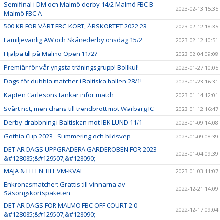
Semifinal i DM och Malmö-derby 14/2 Malmö FBC B -
2023-02-13 15:35
Malmö FBC A
500 KR FÖR VÅRT FBC-KORT, ÅRSKORTET 2022-23
2023-02-12 18:35
Familjevänlig AW och Skånederby onsdag 15/2
2023-02-12 10:51
Hjälpa till på Malmö Open 11/2?
2023-02-04 09:08
Premiär för vår yngsta träningsgrupp! Bollkul!
2023-01-27 10:05
Dags för dubbla matcher i Baltiska hallen 28/1!
2023-01-23 16:31
Kapten Carlesons tankar inför match
2023-01-14 12:01
Svårt nöt, men chans till trendbrott mot Warberg IC
2023-01-12 16:47
Derby-drabbning i Baltiskan mot IBK LUND 11/1
2023-01-09 14:08
Gothia Cup 2023 - Summering och bildsvep
2023-01-09 08:39
DET ÄR DAGS UPPGRADERA GARDEROBEN FÖR 2023
2023-01-04 09:39
&#128085;&#129507;&#128090;
MAJA & ELLEN TILL VM-KVAL
2023-01-03 11:07
Enkronasmatcher: Grattis till vinnarna av
2022-12-21 14:09
Säsongskortspaketen
DET ÄR DAGS FÖR MALMÖ FBC OFF COURT 2.0
2022-12-17 09:04
&#128085;&#129507;&#128090;