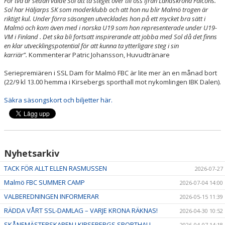
För två år sedan valde Sol att ta steget över till oss ifrån Landskrona Falcons.
Sol har Häljarps SK som moderklubb och att hon nu blir Malmö trogen är
riktigt kul. Under förra säsongen utvecklades hon på ett mycket bra sätt i
Malmö och kom även med i norska U19 som hon representerade under U19-
VM i Finland . Det ska bli fortsatt inspirerande att jobba med Sol då det finns
en klar utvecklingspotential för att kunna ta ytterligare steg i sin
karriär”.
Kommenterar Patric Johansson, Huvudtränare
Seriepremiären i SSL Dam för Malmö FBC är lite mer än en månad bort
(22/9 kl 13.00 hemma i Kirsebergs sporthall mot nykomlingen IBK Dalen).
Säkra säsongskort och biljetter här.
Nyhetsarkiv
TACK FÖR ALLT ELLEN RASMUSSEN
2026-07-27
Malmö FBC SUMMER CAMP
2026-07-04 14:00
VALBEREDNINGEN INFORMERAR
2026-05-15 11:39
RÄDDA VÅRT SSL-DAMLAG – VARJE KRONA RÄKNAS!
2026-04-30 10:52
SKÅNEMÄSTERSKAPEN I KIRSEBERGS SPORTHALL
2026-04-07 14:18