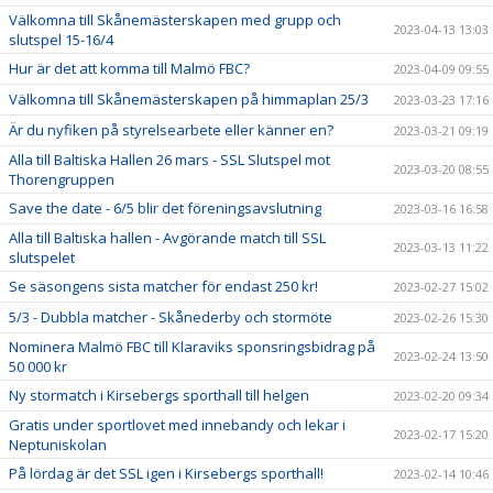
Välkomna till Skånemästerskapen med grupp och
2023-04-13 13:03
slutspel 15-16/4
Hur är det att komma till Malmö FBC?
2023-04-09 09:55
Välkomna till Skånemästerskapen på himmaplan 25/3
2023-03-23 17:16
Är du nyfiken på styrelsearbete eller känner en?
2023-03-21 09:19
Alla till Baltiska Hallen 26 mars - SSL Slutspel mot
2023-03-20 08:55
Thorengruppen
Save the date - 6/5 blir det föreningsavslutning
2023-03-16 16:58
Alla till Baltiska hallen - Avgörande match till SSL
2023-03-13 11:22
slutspelet
Se säsongens sista matcher för endast 250 kr!
2023-02-27 15:02
5/3 - Dubbla matcher - Skånederby och stormöte
2023-02-26 15:30
Nominera Malmö FBC till Klaraviks sponsringsbidrag på
2023-02-24 13:50
50 000 kr
Ny stormatch i Kirsebergs sporthall till helgen
2023-02-20 09:34
Gratis under sportlovet med innebandy och lekar i
2023-02-17 15:20
Neptuniskolan
På lördag är det SSL igen i Kirsebergs sporthall!
2023-02-14 10:46