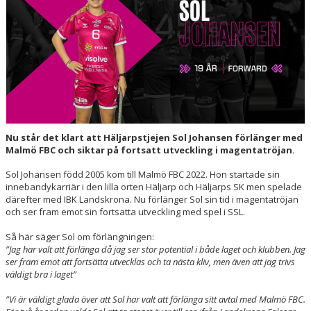
HALL OF FAME
Nu står det klart att Häljarpstjejen Sol Johansen förlänger med
Malmö FBC och siktar på fortsatt utveckling i magentatröjan.
Sol Johansen född 2005 kom till Malmö FBC 2022. Hon startade sin
innebandykarriär i den lilla orten Häljarp och Häljarps SK men spelade
därefter med IBK Landskrona. Nu förlänger Sol sin tid i magentatröjan
och ser fram emot sin fortsatta utveckling med spel i SSL.
Så här säger Sol om förlängningen:
”Jag har valt att förlänga då jag ser stor potential i både laget och klubben. Jag
ser fram emot att fortsätta utvecklas och ta nästa kliv, men även att jag trivs
väldigt bra i laget”
”Vi är väldigt glada över att Sol har valt att förlänga sitt avtal med Malmö FBC.