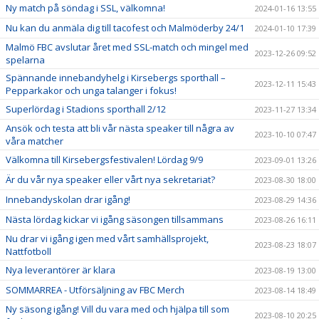
Ny match på söndag i SSL, välkomna!
2024-01-16 13:55
Nu kan du anmäla dig till tacofest och Malmöderby 24/1
2024-01-10 17:39
Malmö FBC avslutar året med SSL-match och mingel med
2023-12-26 09:52
spelarna
Spännande innebandyhelg i Kirsebergs sporthall –
2023-12-11 15:43
Pepparkakor och unga talanger i fokus!
Superlördag i Stadions sporthall 2/12
2023-11-27 13:34
Ansök och testa att bli vår nästa speaker till några av
2023-10-10 07:47
våra matcher
Välkomna till Kirsebergsfestivalen! Lördag 9/9
2023-09-01 13:26
Är du vår nya speaker eller vårt nya sekretariat?
2023-08-30 18:00
Innebandyskolan drar igång!
2023-08-29 14:36
Nästa lördag kickar vi igång säsongen tillsammans
2023-08-26 16:11
Nu drar vi igång igen med vårt samhällsprojekt,
2023-08-23 18:07
Nattfotboll
Nya leverantörer är klara
2023-08-19 13:00
SOMMARREA - Utförsäljning av FBC Merch
2023-08-14 18:49
Ny säsong igång! Vill du vara med och hjälpa till som
2023-08-10 20:25