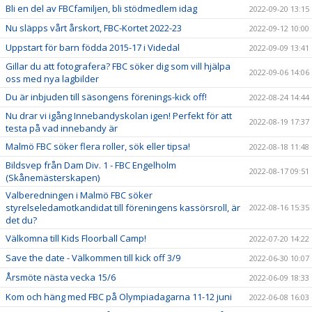
Bli en del av FBCfamiljen, bli stödmedlem idag
2022-09-20 13:15
Nu släpps vårt årskort, FBC-Kortet 2022-23
2022-09-12 10:00
Uppstart för barn födda 2015-17 i Videdal
2022-09-09 13:41
Gillar du att fotografera? FBC söker dig som vill hjälpa
2022-09-06 14:06
oss med nya lagbilder
Du är inbjuden till säsongens förenings-kick off!
2022-08-24 14:44
Nu drar vi igång Innebandyskolan igen! Perfekt för att
2022-08-19 17:37
testa på vad innebandy är
Malmö FBC söker flera roller, sök eller tipsa!
2022-08-18 11:48
Bildsvep från Dam Div. 1 - FBC Engelholm
2022-08-17 09:51
(Skånemästerskapen)
Valberedningen i Malmö FBC söker
styrelseledamotkandidat till föreningens kassörsroll, är
2022-08-16 15:35
det du?
Välkomna till Kids Floorball Camp!
2022-07-20 14:22
Save the date - Välkommen till kick off 3/9
2022-06-30 10:07
Årsmöte nästa vecka 15/6
2022-06-09 18:33
Kom och häng med FBC på Olympiadagarna 11-12 juni
2022-06-08 16:03