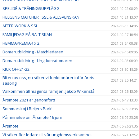
SPELIDÉ & TRÄNINGSUPPLÄGG
2021-10-22 08:29
HELGENS MATCHER I SSL & ALLSVENSKAN
2021-10-21 13:07
AFTER WORK & SSL
2021-10-13 14:05
FAMILJEDAG PÅ BALTISKAN
2021-10-07 10:54
HEMMAPREMIÄR x 2
2021-09-24 08:38
Domarutbildning - Matchledaren
2021-09-15 09:05
Domarutbildning - Ungdomsdomaren
2021-09-08 00:09
KICK OFF 21-22
2021-08-30 15:29
Bli en av oss, nu söker vi funktionärer inför årets
2021-08-25 14:21
säsong!
Välkommen till magenta familjen, Jakob Wikenstål
2021-08-25 13:09
Årsmöte 2021 är genomfört!
2021-06-17 13:30
Sommarskoj i Beijers Park!
2021-06-09 23:35
Påminnelse om Årsmöte 16 juni
2021-06-09 23:25
Årsmöte
2021-05-26 21:35
Vi söker fler ledare till vår ungdomsverksamhet
2021-05-21 12:52