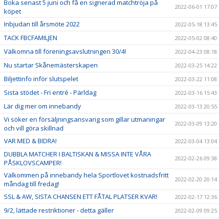
Boka senast 5 juni och få en signerad matchtröja på
2022-06-01 17:07
köpet
Inbjudan till årsmöte 2022
2022-05-18 13:45
TACK FBCFAMILJEN
2022-05-02 08:40
Välkomna till föreningsavslutningen 30/4!
2022-04-23 08:18
Nu startar Skånemästerskapen
2022-03-25 14:22
Biljettinfo inför slutspelet
2022-03-22 11:08
Sista stödet - Fri entré - Pärldag
2022-03-16 15:43
Lär dig mer om innebandy
2022-03-13 20:55
Vi söker en försäljningsansvarig som gillar utmaningar
2022-03-09 13:20
och vill göra skillnad
VAR MED & BIDRA!
2022-03-04 13:04
DUBBLA MATCHER I BALTISKAN & MISSA INTE VÅRA
2022-02-26 09:38
PÅSKLOVSCAMPER!
Välkommen på innebandy hela Sportlovet kostnadsfritt
2022-02-20 20:14
måndag till fredag!
SSL & AW, SISTA CHANSEN ETT FÅTAL PLATSER KVAR!
2022-02-17 12:36
9/2, lättade restriktioner - detta gäller
2022-02-09 09:25