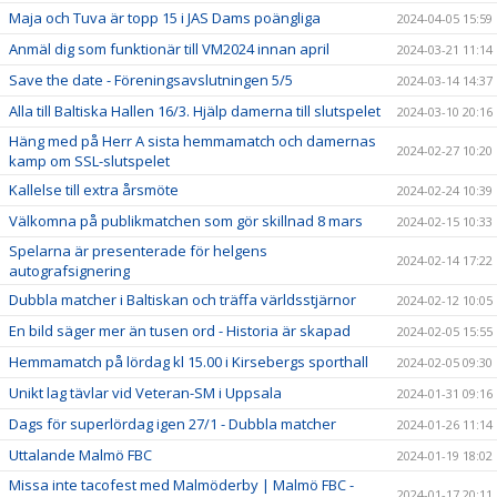
Maja och Tuva är topp 15 i JAS Dams poängliga
2024-04-05 15:59
Anmäl dig som funktionär till VM2024 innan april
2024-03-21 11:14
Save the date - Föreningsavslutningen 5/5
2024-03-14 14:37
Alla till Baltiska Hallen 16/3. Hjälp damerna till slutspelet
2024-03-10 20:16
Häng med på Herr A sista hemmamatch och damernas
2024-02-27 10:20
kamp om SSL-slutspelet
Kallelse till extra årsmöte
2024-02-24 10:39
Välkomna på publikmatchen som gör skillnad 8 mars
2024-02-15 10:33
Spelarna är presenterade för helgens
2024-02-14 17:22
autografsignering
Dubbla matcher i Baltiskan och träffa världsstjärnor
2024-02-12 10:05
En bild säger mer än tusen ord - Historia är skapad
2024-02-05 15:55
Hemmamatch på lördag kl 15.00 i Kirsebergs sporthall
2024-02-05 09:30
Unikt lag tävlar vid Veteran-SM i Uppsala
2024-01-31 09:16
Dags för superlördag igen 27/1 - Dubbla matcher
2024-01-26 11:14
Uttalande Malmö FBC
2024-01-19 18:02
Missa inte tacofest med Malmöderby | Malmö FBC -
2024-01-17 20:11