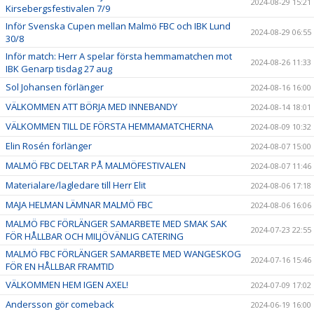
2024-08-29 15:21
Kirsebergsfestivalen 7/9
Inför Svenska Cupen mellan Malmö FBC och IBK Lund
2024-08-29 06:55
30/8
Inför match: Herr A spelar första hemmamatchen mot
2024-08-26 11:33
IBK Genarp tisdag 27 aug
Sol Johansen förlänger
2024-08-16 16:00
VÄLKOMMEN ATT BÖRJA MED INNEBANDY
2024-08-14 18:01
VÄLKOMMEN TILL DE FÖRSTA HEMMAMATCHERNA
2024-08-09 10:32
Elin Rosén förlänger
2024-08-07 15:00
MALMÖ FBC DELTAR PÅ MALMÖFESTIVALEN
2024-08-07 11:46
Materialare/lagledare till Herr Elit
2024-08-06 17:18
MAJA HELMAN LÄMNAR MALMÖ FBC
2024-08-06 16:06
MALMÖ FBC FÖRLÄNGER SAMARBETE MED SMAK SAK
2024-07-23 22:55
FÖR HÅLLBAR OCH MILJÖVÄNLIG CATERING
MALMÖ FBC FÖRLÄNGER SAMARBETE MED WANGESKOG
2024-07-16 15:46
FÖR EN HÅLLBAR FRAMTID
VÄLKOMMEN HEM IGEN AXEL!
2024-07-09 17:02
Andersson gör comeback
2024-06-19 16:00