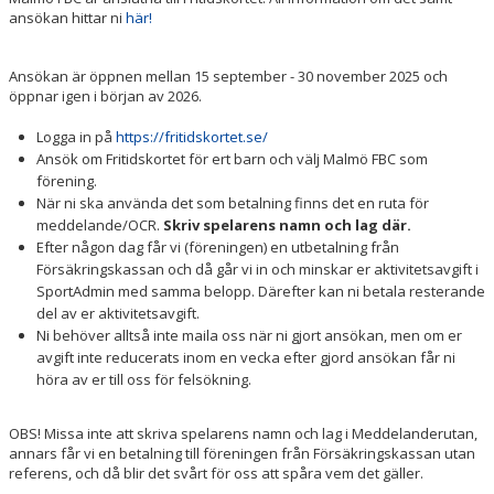
HALL OF FAME
ansökan hittar ni
här!
Ansökan är öppnen mellan 15 september - 30 november 2025 och
öppnar igen i början av 2026.
Logga in på
https://fritidskortet.se/
Ansök om Fritidskortet för ert barn och välj Malmö FBC som
förening.
När ni ska använda det som betalning finns det en ruta för
meddelande/OCR.
Skriv spelarens namn och lag där.
Efter någon dag får vi (föreningen) en utbetalning från
Försäkringskassan och då går vi in och minskar er aktivitetsavgift i
SportAdmin med samma belopp. Därefter kan ni betala resterande
del av er aktivitetsavgift.
Ni behöver alltså inte maila oss när ni gjort ansökan, men om er
avgift inte reducerats inom en vecka efter gjord ansökan får ni
höra av er till oss för felsökning.
OBS! Missa inte att skriva spelarens namn och lag i Meddelanderutan,
annars får vi en betalning till föreningen från Försäkringskassan utan
referens, och då blir det svårt för oss att spåra vem det gäller.