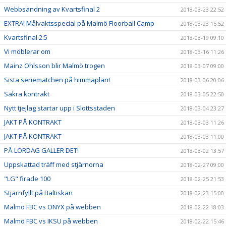
Webbsändning av Kvartsfinal 2
2018-03-23 22:52
EXTRA! Målvaktsspecial på Malmö Floorball Camp
2018-03-23 15:52
Kvartsfinal 2:5
2018-03-19 09:10
Vi möblerar om
2018-03-16 11:26
Mainz Ohlsson blir Malmö trogen
2018-03-07 09:00
Sista seriematchen på himmaplan!
2018-03-06 20:06
Säkra kontrakt
2018-03-05 22:50
Nytt tjejlag startar upp i Slottsstaden
2018-03-04 23:27
JAKT PÅ KONTRAKT
2018-03-03 11:26
JAKT PÅ KONTRAKT
2018-03-03 11:00
PÅ LÖRDAG GÄLLER DET!
2018-03-02 13:57
Uppskattad träff med stjärnorna
2018-02-27 09:00
"LG" firade 100
2018-02-25 21:53
Stjärnfyllt på Baltiskan
2018-02-23 15:00
Malmö FBC vs ONYX på webben
2018-02-22 18:03
Malmö FBC vs IKSU på webben
2018-02-22 15:46