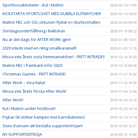
Sportlovsaktiviteter - Kul i Malmö
2020-02-14 17:00
KICKSTARTA SPORTLOVET MED DUBBLA ELITMATCHER
2020-02-14 14:03
Malmö FBC och SSL-cirkusen flyttar in i Burlövshallen
2020-02-04 09:09
Söndagsunderhållning i Baltiskan
2020-01-19 08:22
Nu är det dags för AFTER WORK igen!
2020-01-08 16:01
2020 inleds med en riktig smällkaramell!
2020-01-03 11:19
Missa inte årets sista hemmamatcher! - FRITT INTRÄDE!!
2019-12-16 10:29
Malmö FBC i framkant inför 2020
2019-12-10 09:00
Christmas Games - FRITT INTRÄDE!
2019-11-27 10:20
After Work – Viva Italia!
2019-11-12 10:29
Missa inte årets första After Work!
2019-11-04 12:46
After Work!
2019-10-24 16:12
Kul i Malmö under höstlovet!
2019-10-23 14:14
Pojkar 06 stöttar kampen mot barndiabetes!
2019-10-16 15:14
Sista chansen att beställa supportertröjan!
2019-10-03 12:21
NY SUPPORTERTRÖJA
2019-09-12 15:43