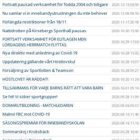
Fortsatt pausad verksamhet för födda 2004 och tidigare
2020-12-15 06:59
Nu samlar vi in innebandyutrustningen du inte behöver
2020-12-08 08:55
Förlängda restriktioner från 18/11
2020-11-17 20:18
Nattidrotten på Kirsebergs Sporthall pausas
2020-10-30 15:59
FORTSATT VERKSAMHET FÖR ELITLAGEN MEN
2020-10-29 17:06
LÖRDAGENS HERRMATCH FLYTTAS
Nya direktiv med anledning av Covid-19
2020-10-28 15:32
Uppdatering gällande vårt Höstlovskul
2020-10-28 15:07
Försäljning av Sportlotten & Teamson
2020-10-28 09:21
HÖSTLOVET ÄR RÄDDAT!
2020-10-20 11:26
TILLSAMMANS FÖR VARJE BARNS RÄTT ATT VARA BARN
2020-10-01 09:16
Se hit! Vi söker sportgrupper!
2020-09-28 11:09
DOMARUTBILDNING - MATCHLEDAREN
2020-09-06 09:07
Malmö FBC mot COVID-19
2020-08-16 11:40
SÄSONGSPREMIÄR FÖR INNEBANDYSKOLAN
2020-08-16 11:16
Sommarskoj i Kroksbäck
2020-06-28 16:41