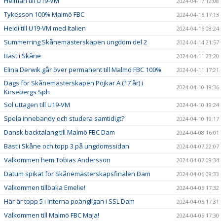
Helman till U19-VM
2024-04-17 12:08
Tykesson 100% Malmö FBC
2024-04-16 17:13
Heidi till U19-VM med Italien
2024-04-16 08:24
Summerring Skånemästerskapen ungdom del 2
2024-04-14 21:57
Bäst i Skåne
2024-04-11 23:20
Elina Derwik går över permanent till Malmö FBC 100%
2024-04-11 17:21
Dags för Skånemästerskapen Pojkar A (17 år) i
2024-04-10 19:36
Kirsebergs Sph
Sol uttagen till U19-VM
2024-04-10 19:24
Spela innebandy och studera samtidigt?
2024-04-10 19:17
Dansk backtalang till Malmö FBC Dam
2024-04-08 16:01
Bäst i Skåne och topp 3 på ungdomssidan
2024-04-07 22:07
Välkommen hem Tobias Andersson
2024-04-07 09:34
Datum spikat för Skånemästerskapsfinalen Dam
2024-04-06 09:33
Välkommen tillbaka Emelie!
2024-04-05 17:32
Här är topp 5 i interna poängligan i SSL Dam
2024-04-05 17:31
Välkommen till Malmö FBC Maja!
2024-04-05 17:30