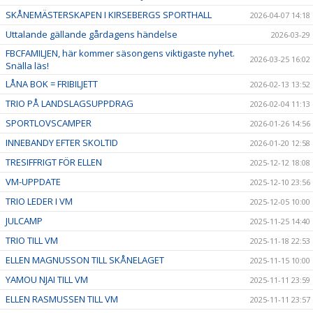
SKÅNEMÄSTERSKAPEN I KIRSEBERGS SPORTHALL
2026-04-07 14:18
Uttalande gällande gårdagens händelse
2026-03-29
FBCFAMILJEN, här kommer säsongens viktigaste nyhet.
2026-03-25 16:02
Snälla läs!
LÅNA BOK = FRIBILJETT
2026-02-13 13:52
TRIO PÅ LANDSLAGSUPPDRAG
2026-02-04 11:13
SPORTLOVSCAMPER
2026-01-26 14:56
INNEBANDY EFTER SKOLTID
2026-01-20 12:58
TRESIFFRIGT FÖR ELLEN
2025-12-12 18:08
VM-UPPDATE
2025-12-10 23:56
TRIO LEDER I VM
2025-12-05 10:00
JULCAMP
2025-11-25 14:40
TRIO TILL VM
2025-11-18 22:53
ELLEN MAGNUSSON TILL SKÅNELAGET
2025-11-15 10:00
YAMOU NJAI TILL VM
2025-11-11 23:59
ELLEN RASMUSSEN TILL VM
2025-11-11 23:57