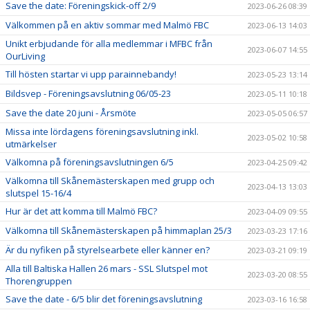
Save the date: Föreningskick-off 2/9
2023-06-26 08:39
Välkommen på en aktiv sommar med Malmö FBC
2023-06-13 14:03
Unikt erbjudande för alla medlemmar i MFBC från
2023-06-07 14:55
OurLiving
Till hösten startar vi upp parainnebandy!
2023-05-23 13:14
Bildsvep - Föreningsavslutning 06/05-23
2023-05-11 10:18
Save the date 20 juni - Årsmöte
2023-05-05 06:57
Missa inte lördagens föreningsavslutning inkl.
2023-05-02 10:58
utmärkelser
Välkomna på föreningsavslutningen 6/5
2023-04-25 09:42
Välkomna till Skånemästerskapen med grupp och
2023-04-13 13:03
slutspel 15-16/4
Hur är det att komma till Malmö FBC?
2023-04-09 09:55
Välkomna till Skånemästerskapen på himmaplan 25/3
2023-03-23 17:16
Är du nyfiken på styrelsearbete eller känner en?
2023-03-21 09:19
Alla till Baltiska Hallen 26 mars - SSL Slutspel mot
2023-03-20 08:55
Thorengruppen
Save the date - 6/5 blir det föreningsavslutning
2023-03-16 16:58