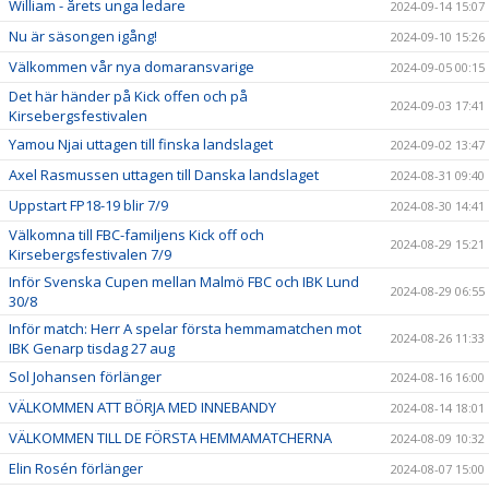
William - årets unga ledare
2024-09-14 15:07
Nu är säsongen igång!
2024-09-10 15:26
Välkommen vår nya domaransvarige
2024-09-05 00:15
Det här händer på Kick offen och på
2024-09-03 17:41
Kirsebergsfestivalen
Yamou Njai uttagen till finska landslaget
2024-09-02 13:47
Axel Rasmussen uttagen till Danska landslaget
2024-08-31 09:40
Uppstart FP18-19 blir 7/9
2024-08-30 14:41
Välkomna till FBC-familjens Kick off och
2024-08-29 15:21
Kirsebergsfestivalen 7/9
Inför Svenska Cupen mellan Malmö FBC och IBK Lund
2024-08-29 06:55
30/8
Inför match: Herr A spelar första hemmamatchen mot
2024-08-26 11:33
IBK Genarp tisdag 27 aug
Sol Johansen förlänger
2024-08-16 16:00
VÄLKOMMEN ATT BÖRJA MED INNEBANDY
2024-08-14 18:01
VÄLKOMMEN TILL DE FÖRSTA HEMMAMATCHERNA
2024-08-09 10:32
Elin Rosén förlänger
2024-08-07 15:00