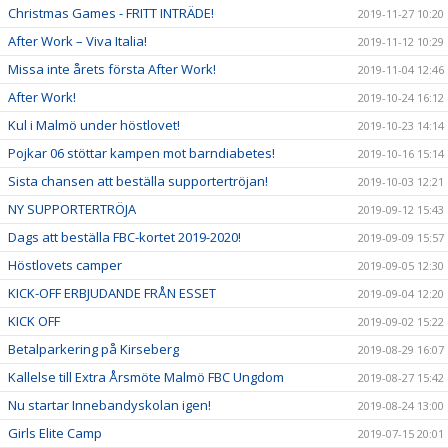
Christmas Games - FRITT INTRÄDE!
2019-11-27 10:20
After Work – Viva Italia!
2019-11-12 10:29
Missa inte årets första After Work!
2019-11-04 12:46
After Work!
2019-10-24 16:12
Kul i Malmö under höstlovet!
2019-10-23 14:14
Pojkar 06 stöttar kampen mot barndiabetes!
2019-10-16 15:14
Sista chansen att beställa supportertröjan!
2019-10-03 12:21
NY SUPPORTERTRÖJA
2019-09-12 15:43
Dags att beställa FBC-kortet 2019-2020!
2019-09-09 15:57
Höstlovets camper
2019-09-05 12:30
KICK-OFF ERBJUDANDE FRÅN ESSET
2019-09-04 12:20
KICK OFF
2019-09-02 15:22
Betalparkering på Kirseberg
2019-08-29 16:07
Kallelse till Extra Årsmöte Malmö FBC Ungdom
2019-08-27 15:42
Nu startar Innebandyskolan igen!
2019-08-24 13:00
Girls Elite Camp
2019-07-15 20:01