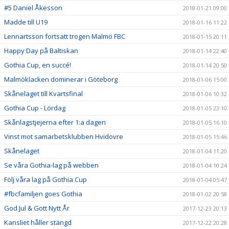
#5 Daniel Åkesson
2018-01-21 09:00
Madde till U19
2018-01-16 11:22
Lennartsson fortsatt trogen Malmö FBC
2018-01-15 20:11
Happy Day på Baltiskan
2018-01-14 22:40
Gothia Cup, en succé!
2018-01-14 20:50
Malmöklacken dominerar i Göteborg
2018-01-06 15:00
Skånelaget till Kvartsfinal
2018-01-06 10:32
Gothia Cup - Lördag
2018-01-05 23:10
Skånlagstjejerna efter 1:a dagen
2018-01-05 16:10
Vinst mot samarbetsklubben Hvidovre
2018-01-05 15:46
Skånelaget
2018-01-04 11:20
Se våra Gothia-lag på webben
2018-01-04 10:24
Följ våra lag på Gothia Cup
2018-01-04 05:47
#fbcfamiljen goes Gothia
2018-01-02 20:58
God Jul & Gott Nytt År
2017-12-23 20:13
Kansliet håller stängd
2017-12-22 20:28