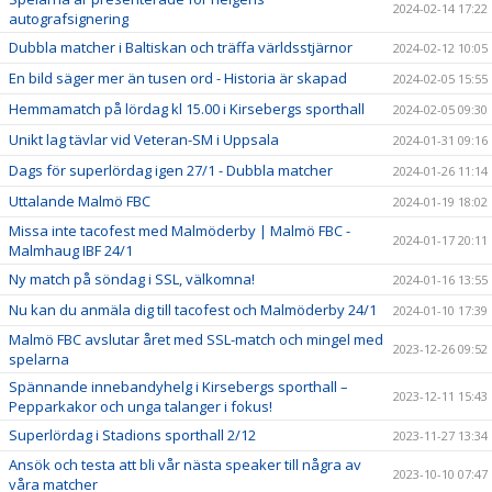
2024-02-14 17:22
autografsignering
Dubbla matcher i Baltiskan och träffa världsstjärnor
2024-02-12 10:05
En bild säger mer än tusen ord - Historia är skapad
2024-02-05 15:55
Hemmamatch på lördag kl 15.00 i Kirsebergs sporthall
2024-02-05 09:30
Unikt lag tävlar vid Veteran-SM i Uppsala
2024-01-31 09:16
Dags för superlördag igen 27/1 - Dubbla matcher
2024-01-26 11:14
Uttalande Malmö FBC
2024-01-19 18:02
Missa inte tacofest med Malmöderby | Malmö FBC -
2024-01-17 20:11
Malmhaug IBF 24/1
Ny match på söndag i SSL, välkomna!
2024-01-16 13:55
Nu kan du anmäla dig till tacofest och Malmöderby 24/1
2024-01-10 17:39
Malmö FBC avslutar året med SSL-match och mingel med
2023-12-26 09:52
spelarna
Spännande innebandyhelg i Kirsebergs sporthall –
2023-12-11 15:43
Pepparkakor och unga talanger i fokus!
Superlördag i Stadions sporthall 2/12
2023-11-27 13:34
Ansök och testa att bli vår nästa speaker till några av
2023-10-10 07:47
våra matcher