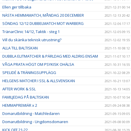
Ellen ger tillbaka
2021-12-31 00:14
NÄSTA HEMMAMATCH, MÅNDAG 20 DECEMBER
2021-12-13 20:42
SÖNDAG 12/12 DUBBELMATCH MOT WARBERG
2021-12-06 17:17
TränarClinic 14/12, Taktik - steg 1
2021-12-05 09:15
Vill du skänka teknisk utrustning?
2021-12-02 19:55
ALLA TILL BALTISKAN
2021-11-10 08:12
DUBBLA ELITMATCHER & PÄRLDAG MED ALDRIG ENSAM
2021-11-07 10:17
VÅGA PRATA HÖGT OM PSYKISK OHÄLSA
2021-10-31 16:55
SPELIDÉ & TRÄNINGSUPPLÄGG
2021-10-22 08:29
HELGENS MATCHER I SSL & ALLSVENSKAN
2021-10-21 13:07
AFTER WORK & SSL
2021-10-13 14:05
FAMILJEDAG PÅ BALTISKAN
2021-10-07 10:54
HEMMAPREMIÄR x 2
2021-09-24 08:38
Domarutbildning - Matchledaren
2021-09-15 09:05
Domarutbildning - Ungdomsdomaren
2021-09-08 00:09
KICK OFF 21-22
2021-08-30 15:29