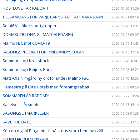
HÖSTLOVET ÄR RÄDDAT!
2020-10-20 11:26
TILLSAMMANS FÖR VARJE BARNS RÄTT ATT VARA BARN
2020-10-01 09:16
Se hit! Vi söker sportgrupper!
2020-09-28 11:09
DOMARUTBILDNING - MATCHLEDAREN
2020-09-06 09:07
Malmö FBC mot COVID-19
2020-08-16 11:40
SÄSONGSPREMIÄR FÖR INNEBANDYSKOLAN
2020-08-16 11:16
Sommarskoj i Kroksbäck
2020-06-28 16:41
Sommarskoj i Beijers Park
2020-06-28 16:29
Mats-Ola Nimgård ny ordförande i Malmö FBC
2020-06-10 13:02
Hemestra på Elite Hotels med föreningsrabatt
2020-06-09 08:55
SOMMAREN ÄR RÄDDAD!
2020-05-27 23:24
Kallelse till Årsmöte
2020-05-13 15:14
SÄSONGSUTMÄRKELSER
2020-05-08 01:29
SAVE THE DATE
2020-05-06 12:12
Köp en digital Bingolott till påskens stora hemmakväll
2020-04-08 08:43
NU FYLLER VI BALTISKAN!
2020-03-30 17:54