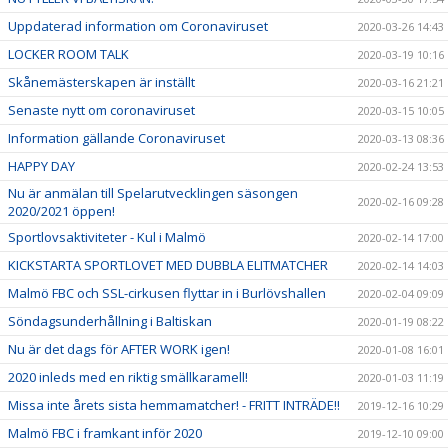
Uppdaterad information om Coronaviruset
2020-03-26 14:43
LOCKER ROOM TALK
2020-03-19 10:16
Skånemästerskapen är inställt
2020-03-16 21:21
Senaste nytt om coronaviruset
2020-03-15 10:05
Information gällande Coronaviruset
2020-03-13 08:36
HAPPY DAY
2020-02-24 13:53
Nu är anmälan till Spelarutvecklingen säsongen
2020-02-16 09:28
2020/2021 öppen!
Sportlovsaktiviteter - Kul i Malmö
2020-02-14 17:00
KICKSTARTA SPORTLOVET MED DUBBLA ELITMATCHER
2020-02-14 14:03
Malmö FBC och SSL-cirkusen flyttar in i Burlövshallen
2020-02-04 09:09
Söndagsunderhållning i Baltiskan
2020-01-19 08:22
Nu är det dags för AFTER WORK igen!
2020-01-08 16:01
2020 inleds med en riktig smällkaramell!
2020-01-03 11:19
Missa inte årets sista hemmamatcher! - FRITT INTRÄDE!!
2019-12-16 10:29
Malmö FBC i framkant inför 2020
2019-12-10 09:00