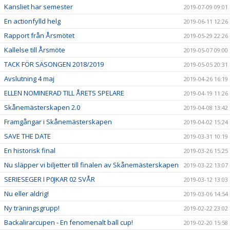
Kansliet har semester
2019-07-09 09:01
En actionfylld helg
2019-06-11 12:26
Rapport från Årsmötet
2019-05-29 22:26
Kallelse till Årsmöte
2019-05-07 09:00
TACK FÖR SÄSONGEN 2018/2019
2019-05-05 20:31
Avslutning 4 maj
2019-04-26 16:19
ELLEN NOMINERAD TILL ÅRETS SPELARE
2019-04-19 11:26
Skånemästerskapen 2.0
2019-04-08 13:42
Framgångar i Skånemästerskapen
2019-04-02 15:24
SAVE THE DATE
2019-03-31 10:19
En historisk final
2019-03-26 15:25
Nu släpper vi biljetter till finalen av Skånemästerskapen
2019-03-22 13:07
SERIESEGER I P0JKAR 02 SVÅR
2019-03-12 13:03
Nu eller aldrig!
2019-03-06 14:54
Ny träningsgrupp!
2019-02-22 23:02
Backalirarcupen - En fenomenalt ball cup!
2019-02-20 15:58