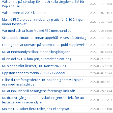
Välkomna på söndag 13/11 och kolla Ungdoms-SM för
2022-11-11 15:08
Pojkar 16 år
Välkommen till 2007-klubben!
2022-11-07 11:07
Malmö FBC erbjuder innebandy gratis för 6-10 åringar
2022-10-30 14:28
under höstlovet
Var med och ta fram Malmö FBC merchandise
2022-10-28 08:50
Sista dubbelmatchen innan uppehåll, vi ses på söndag
2022-10-19 12:26
För dig som är utövare på Malmö FBC - publikupplevelse
2022-10-18 13:01
Nu är innebandyn tillbaka där allting började
2022-10-07 09:43
Bli en del av FBCfamiljen, bli stödmedlem idag
2022-09-20 13:15
Nu släpps vårt årskort, FBC-Kortet 2022-23
2022-09-12 10:00
Uppstart för barn födda 2015-17 i Videdal
2022-09-09 13:41
Gillar du att fotografera? FBC söker dig som vill hjälpa
2022-09-06 14:06
oss med nya lagbilder
Du är inbjuden till säsongens förenings-kick off!
2022-08-24 14:44
Nu drar vi igång Innebandyskolan igen! Perfekt för att
2022-08-19 17:37
testa på vad innebandy är
Malmö FBC söker flera roller, sök eller tipsa!
2022-08-18 11:48