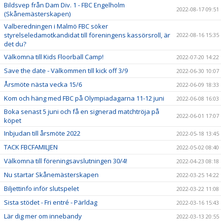
Bildsvep från Dam Div. 1 - FBC Engelholm
2022-08-17 09:51
(Skånemästerskapen)
Valberedningen i Malmö FBC söker
styrelseledamotkandidat till föreningens kassörsroll, är
2022-08-16 15:35
det du?
Välkomna till Kids Floorball Camp!
2022-07-20 14:22
Save the date - Välkommen till kick off 3/9
2022-06-30 10:07
Årsmöte nästa vecka 15/6
2022-06-09 18:33
Kom och häng med FBC på Olympiadagarna 11-12 juni
2022-06-08 16:03
Boka senast 5 juni och få en signerad matchtröja på
2022-06-01 17:07
köpet
Inbjudan till årsmöte 2022
2022-05-18 13:45
TACK FBCFAMILJEN
2022-05-02 08:40
Välkomna till föreningsavslutningen 30/4!
2022-04-23 08:18
Nu startar Skånemästerskapen
2022-03-25 14:22
Biljettinfo inför slutspelet
2022-03-22 11:08
Sista stödet - Fri entré - Pärldag
2022-03-16 15:43
Lär dig mer om innebandy
2022-03-13 20:55