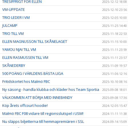
TRESIFFRIGT FÖR ELLEN
2025-12-12 18:08
VM-UPPDATE
2025-12-10 23:56
TRIO LEDER I VM
2025-12-05 10:00
JULCAMP
2025-11-25 14:40
TRIO TILL VM
2025-11-18 22:53
ELLEN MAGNUSSON TILL SKÅNELAGET
2025-11-15 10:00
YAMOU NJAI TILL VM
2025-11-11 23:59
ELLEN RASMUSSEN TILL VM
2025-11-11 23:57
SKÅNEDERBY
2025-11-09 19:57
500 POÄNG I VÄRLDENS BÄSTA LIGA
2025-11-06 12:16
Fritidskortet hos Malmö FBC
2025-10-10 08:16
Ny säsong - handla klubba och kläder hos Team Sportia
2025-09-08 18:01
VÄLKOMMEN ATT BÖRJA MED INNEBANDY
2025-09-08 17:36
Köp årets offcourt hoodie!
2024-12-05 15:47
Malmö FBC F08 vidare till regionsslutspel i USM!
2024-11-11 11:38
Nu släpps biljetterna till hemmapremiären i SSL
2024-09-14 15:09