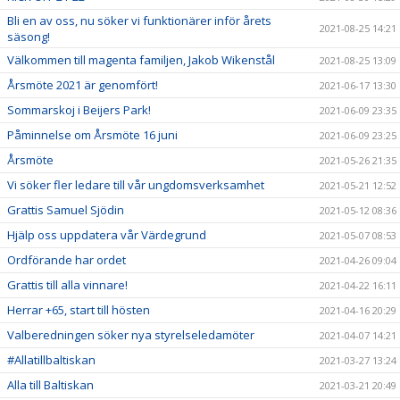
Bli en av oss, nu söker vi funktionärer inför årets
2021-08-25 14:21
säsong!
Välkommen till magenta familjen, Jakob Wikenstål
2021-08-25 13:09
Årsmöte 2021 är genomfört!
2021-06-17 13:30
Sommarskoj i Beijers Park!
2021-06-09 23:35
Påminnelse om Årsmöte 16 juni
2021-06-09 23:25
Årsmöte
2021-05-26 21:35
Vi söker fler ledare till vår ungdomsverksamhet
2021-05-21 12:52
Grattis Samuel Sjödin
2021-05-12 08:36
Hjälp oss uppdatera vår Värdegrund
2021-05-07 08:53
Ordförande har ordet
2021-04-26 09:04
Grattis till alla vinnare!
2021-04-22 16:11
Herrar +65, start till hösten
2021-04-16 20:29
Valberedningen söker nya styrelseledamöter
2021-04-07 14:21
#Allatillbaltiskan
2021-03-27 13:24
Alla till Baltiskan
2021-03-21 20:49