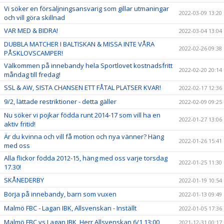
Vi söker en försäljningsansvarig som gillar utmaningar
2022-03-09 13:20
och vill göra skillnad
VAR MED & BIDRA!
2022-03-04 13:04
DUBBLA MATCHER I BALTISKAN & MISSA INTE VÅRA
2022-02-26 09:38
PÅSKLOVSCAMPER!
Välkommen på innebandy hela Sportlovet kostnadsfritt
2022-02-20 20:14
måndag till fredag!
SSL & AW, SISTA CHANSEN ETT FÅTAL PLATSER KVAR!
2022-02-17 12:36
9/2, lättade restriktioner - detta gäller
2022-02-09 09:25
Nu söker vi pojkar födda runt 2014-17 som vill ha en
2022-01-27 13:06
aktiv fritid!
Är du kvinna och vill få motion och nya vänner? Häng
2022-01-26 15:41
med oss
Alla flickor födda 2012-15, häng med oss varje torsdag
2022-01-25 11:30
17.30!
SKÅNEDERBY
2022-01-19 10:54
Börja på innebandy, barn som vuxen
2022-01-13 09:49
Malmö FBC - Lagan IBK, Allsvenskan - Inställt
2022-01-05 17:36
Malmö FBC vs Lagan IBK, Herr Allsvenskan 6/1 13:00
2021-12-31 00:17