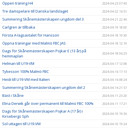
Öppen träning H4
2024-04-23 07:45
Tre damspelare till Danska landslaget
2024-04-22 16:51
Summering Skånemästerskapen ungdom del 3
2024-04-21 22:46
Carlgren är tillbaka
2024-04-19 18:00
Första A-lagsavtalet för Hansson
2024-04-18 19:30
Öppna träningar med Malmö FBC JAS
2024-04-18 12:19
Dags för Skånemästerskapen Pojkar E (13 år) på
2024-04-18 06:25
hemmaplan
Helman till U19-VM
2024-04-17 12:08
Tykesson 100% Malmö FBC
2024-04-16 17:13
Heidi till U19-VM med Italien
2024-04-16 08:24
Summerring Skånemästerskapen ungdom del 2
2024-04-14 21:57
Bäst i Skåne
2024-04-11 23:20
Elina Derwik går över permanent till Malmö FBC 100%
2024-04-11 17:21
Dags för Skånemästerskapen Pojkar A (17 år) i
2024-04-10 19:36
Kirsebergs Sph
Sol uttagen till U19-VM
2024-04-10 19:24