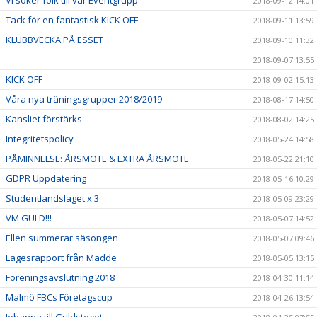
2018-09-12 14:01
Tack för en fantastisk KICK OFF
2018-09-11 13:59
KLUBBVECKA PÅ ESSET
2018-09-10 11:32
2018-09-07 13:55
KICK OFF
2018-09-02 15:13
Våra nya träningsgrupper 2018/2019
2018-08-17 14:50
Kansliet förstärks
2018-08-02 14:25
Integritetspolicy
2018-05-24 14:58
PÅMINNELSE: ÅRSMÖTE & EXTRA ÅRSMÖTE
2018-05-22 21:10
GDPR Uppdatering
2018-05-16 10:29
Studentlandslaget x 3
2018-05-09 23:29
VM GULD!!!
2018-05-07 14:52
Ellen summerar säsongen
2018-05-07 09:46
Lägesrapport från Madde
2018-05-05 13:15
Föreningsavslutning 2018
2018-04-30 11:14
Malmö FBCs Företagscup
2018-04-26 13:54
Johanna till Guldsteget