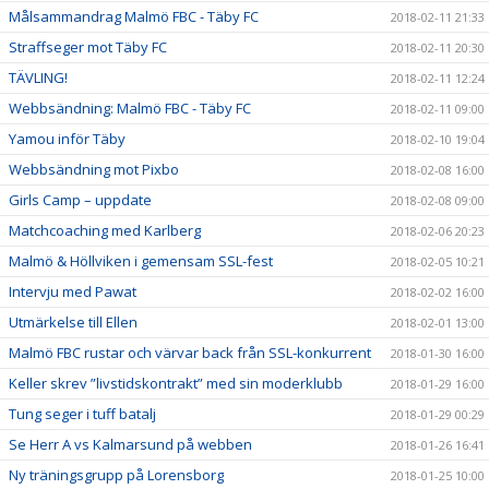
Målsammandrag Malmö FBC - Täby FC
2018-02-11 21:33
Straffseger mot Täby FC
2018-02-11 20:30
TÄVLING!
2018-02-11 12:24
Webbsändning: Malmö FBC - Täby FC
2018-02-11 09:00
Yamou inför Täby
2018-02-10 19:04
Webbsändning mot Pixbo
2018-02-08 16:00
Girls Camp – uppdate
2018-02-08 09:00
Matchcoaching med Karlberg
2018-02-06 20:23
Malmö & Höllviken i gemensam SSL-fest
2018-02-05 10:21
Intervju med Pawat
2018-02-02 16:00
Utmärkelse till Ellen
2018-02-01 13:00
Malmö FBC rustar och värvar back från SSL-konkurrent
2018-01-30 16:00
Keller skrev ”livstidskontrakt” med sin moderklubb
2018-01-29 16:00
Tung seger i tuff batalj
2018-01-29 00:29
Se Herr A vs Kalmarsund på webben
2018-01-26 16:41
Ny träningsgrupp på Lorensborg
2018-01-25 10:00