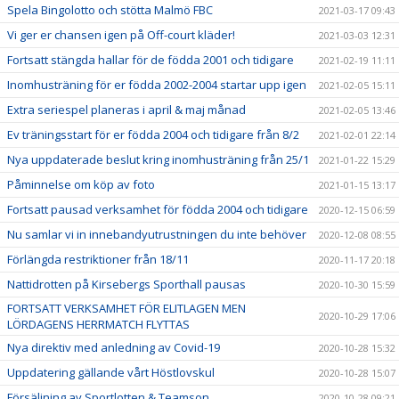
Spela Bingolotto och stötta Malmö FBC
2021-03-17 09:43
Vi ger er chansen igen på Off-court kläder!
2021-03-03 12:31
Fortsatt stängda hallar för de födda 2001 och tidigare
2021-02-19 11:11
Inomhusträning för er födda 2002-2004 startar upp igen
2021-02-05 15:11
Extra seriespel planeras i april & maj månad
2021-02-05 13:46
Ev träningsstart för er födda 2004 och tidigare från 8/2
2021-02-01 22:14
Nya uppdaterade beslut kring inomhusträning från 25/1
2021-01-22 15:29
Påminnelse om köp av foto
2021-01-15 13:17
Fortsatt pausad verksamhet för födda 2004 och tidigare
2020-12-15 06:59
Nu samlar vi in innebandyutrustningen du inte behöver
2020-12-08 08:55
Förlängda restriktioner från 18/11
2020-11-17 20:18
Nattidrotten på Kirsebergs Sporthall pausas
2020-10-30 15:59
FORTSATT VERKSAMHET FÖR ELITLAGEN MEN
2020-10-29 17:06
LÖRDAGENS HERRMATCH FLYTTAS
Nya direktiv med anledning av Covid-19
2020-10-28 15:32
Uppdatering gällande vårt Höstlovskul
2020-10-28 15:07
Försäljning av Sportlotten & Teamson
2020-10-28 09:21