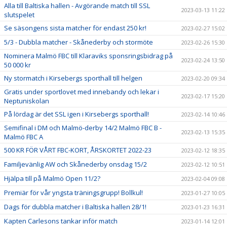
Alla till Baltiska hallen - Avgörande match till SSL
2023-03-13 11:22
slutspelet
Se säsongens sista matcher för endast 250 kr!
2023-02-27 15:02
5/3 - Dubbla matcher - Skånederby och stormöte
2023-02-26 15:30
Nominera Malmö FBC till Klaraviks sponsringsbidrag på
2023-02-24 13:50
50 000 kr
Ny stormatch i Kirsebergs sporthall till helgen
2023-02-20 09:34
Gratis under sportlovet med innebandy och lekar i
2023-02-17 15:20
Neptuniskolan
På lördag är det SSL igen i Kirsebergs sporthall!
2023-02-14 10:46
Semifinal i DM och Malmö-derby 14/2 Malmö FBC B -
2023-02-13 15:35
Malmö FBC A
500 KR FÖR VÅRT FBC-KORT, ÅRSKORTET 2022-23
2023-02-12 18:35
Familjevänlig AW och Skånederby onsdag 15/2
2023-02-12 10:51
Hjälpa till på Malmö Open 11/2?
2023-02-04 09:08
Premiär för vår yngsta träningsgrupp! Bollkul!
2023-01-27 10:05
Dags för dubbla matcher i Baltiska hallen 28/1!
2023-01-23 16:31
Kapten Carlesons tankar inför match
2023-01-14 12:01