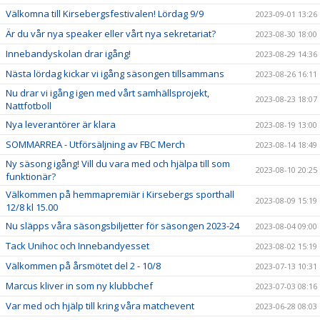
Välkomna till Kirsebergsfestivalen! Lördag 9/9
2023-09-01 13:26
Är du vår nya speaker eller vårt nya sekretariat?
2023-08-30 18:00
Innebandyskolan drar igång!
2023-08-29 14:36
Nästa lördag kickar vi igång säsongen tillsammans
2023-08-26 16:11
Nu drar vi igång igen med vårt samhällsprojekt,
2023-08-23 18:07
Nattfotboll
Nya leverantörer är klara
2023-08-19 13:00
SOMMARREA - Utförsäljning av FBC Merch
2023-08-14 18:49
Ny säsong igång! Vill du vara med och hjälpa till som
2023-08-10 20:25
funktionär?
Välkommen på hemmapremiär i Kirsebergs sporthall
2023-08-09 15:19
12/8 kl 15.00
Nu släpps våra säsongsbiljetter för säsongen 2023-24
2023-08-04 09:00
Tack Unihoc och Innebandyesset
2023-08-02 15:19
Välkommen på årsmötet del 2 - 10/8
2023-07-13 10:31
Marcus kliver in som ny klubbchef
2023-07-03 08:16
Var med och hjälp till kring våra matchevent
2023-06-28 08:03