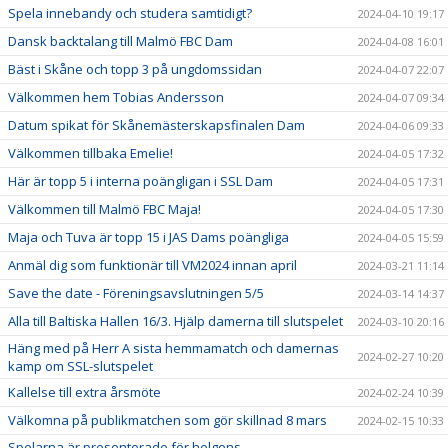
Spela innebandy och studera samtidigt?
2024-04-10 19:17
Dansk backtalang till Malmö FBC Dam
2024-04-08 16:01
Bäst i Skåne och topp 3 på ungdomssidan
2024-04-07 22:07
Välkommen hem Tobias Andersson
2024-04-07 09:34
Datum spikat för Skånemästerskapsfinalen Dam
2024-04-06 09:33
Välkommen tillbaka Emelie!
2024-04-05 17:32
Här är topp 5 i interna poängligan i SSL Dam
2024-04-05 17:31
Välkommen till Malmö FBC Maja!
2024-04-05 17:30
Maja och Tuva är topp 15 i JAS Dams poängliga
2024-04-05 15:59
Anmäl dig som funktionär till VM2024 innan april
2024-03-21 11:14
Save the date - Föreningsavslutningen 5/5
2024-03-14 14:37
Alla till Baltiska Hallen 16/3. Hjälp damerna till slutspelet
2024-03-10 20:16
Häng med på Herr A sista hemmamatch och damernas
2024-02-27 10:20
kamp om SSL-slutspelet
Kallelse till extra årsmöte
2024-02-24 10:39
Välkomna på publikmatchen som gör skillnad 8 mars
2024-02-15 10:33
Spelarna är presenterade för helgens