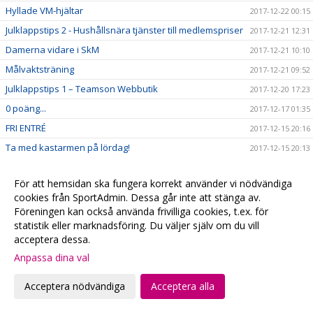
Hyllade VM-hjältar
2017-12-22 00:15
Julklappstips 2 - Hushållsnära tjänster till medlemspriser
2017-12-21 12:31
Damerna vidare i SkM
2017-12-21 10:10
Målvaktsträning
2017-12-21 09:52
Julklappstips 1 – Teamson Webbutik
2017-12-20 17:23
0 poäng...
2017-12-17 01:35
FRI ENTRÉ
2017-12-15 20:16
Ta med kastarmen på lördag!
2017-12-15 20:13
Musikhjälpen - Malmö FBCs insamlingsbössa
2017-12-13 00:34
För att hemsidan ska fungera korrekt använder vi nödvändiga
VI HAR EN VÄRLDSMÄSTARE
2017-12-10 20:19
cookies från SportAdmin. Dessa går inte att stänga av.
CECILIA DINARDO HISTORISK
2017-12-07 14:14
Föreningen kan också använda frivilliga cookies, t.ex. för
statistik eller marknadsföring. Du väljer själv om du vill
Målvaktsträning 1
2017-12-06 10:12
acceptera dessa.
VM-update
2017-12-04 22:48
Anpassa dina val
Målvaktsträning
2017-12-04 10:28
Matchens lirare, VM-debutanter & 4+1
2017-12-01 22:42
Acceptera nödvändiga
Acceptera alla
SM-Regionslutspel DJ18
2017-11-30 09:42