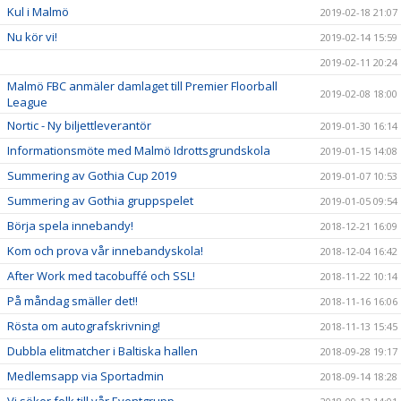
Kul i Malmö
2019-02-18 21:07
Nu kör vi!
2019-02-14 15:59
2019-02-11 20:24
Malmö FBC anmäler damlaget till Premier Floorball
2019-02-08 18:00
League
Nortic - Ny biljettleverantör
2019-01-30 16:14
Informationsmöte med Malmö Idrottsgrundskola
2019-01-15 14:08
Summering av Gothia Cup 2019
2019-01-07 10:53
Summering av Gothia gruppspelet
2019-01-05 09:54
Börja spela innebandy!
2018-12-21 16:09
Kom och prova vår innebandyskola!
2018-12-04 16:42
After Work med tacobuffé och SSL!
2018-11-22 10:14
På måndag smäller det!!
2018-11-16 16:06
Rösta om autografskrivning!
2018-11-13 15:45
Dubbla elitmatcher i Baltiska hallen
2018-09-28 19:17
Medlemsapp via Sportadmin
2018-09-14 18:28
Vi söker folk till vår Eventgrupp