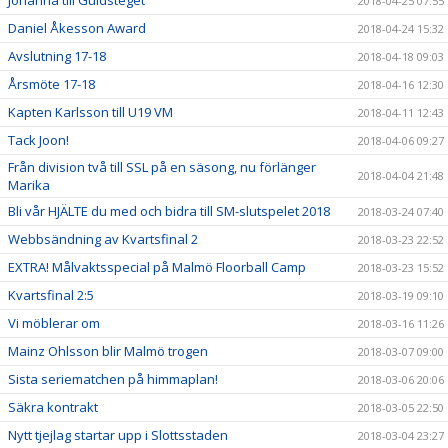
2018-04-25 07:55
Daniel Åkesson Award
2018-04-24 15:32
Avslutning 17-18
2018-04-18 09:03
Årsmöte 17-18
2018-04-16 12:30
Kapten Karlsson till U19 VM
2018-04-11 12:43
Tack Joon!
2018-04-06 09:27
Från division två till SSL på en säsong, nu förlänger
2018-04-04 21:48
Marika
Bli vår HJÄLTE du med och bidra till SM-slutspelet 2018
2018-03-24 07:40
Webbsändning av Kvartsfinal 2
2018-03-23 22:52
EXTRA! Målvaktsspecial på Malmö Floorball Camp
2018-03-23 15:52
Kvartsfinal 2:5
2018-03-19 09:10
Vi möblerar om
2018-03-16 11:26
Mainz Ohlsson blir Malmö trogen
2018-03-07 09:00
Sista seriematchen på himmaplan!
2018-03-06 20:06
Säkra kontrakt
2018-03-05 22:50
Nytt tjejlag startar upp i Slottsstaden
2018-03-04 23:27