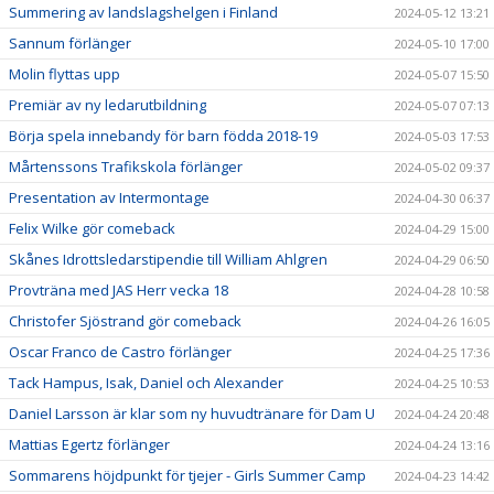
Summering av landslagshelgen i Finland
2024-05-12 13:21
Sannum förlänger
2024-05-10 17:00
Molin flyttas upp
2024-05-07 15:50
Premiär av ny ledarutbildning
2024-05-07 07:13
Börja spela innebandy för barn födda 2018-19
2024-05-03 17:53
Mårtenssons Trafikskola förlänger
2024-05-02 09:37
Presentation av Intermontage
2024-04-30 06:37
Felix Wilke gör comeback
2024-04-29 15:00
Skånes Idrottsledarstipendie till William Ahlgren
2024-04-29 06:50
Provträna med JAS Herr vecka 18
2024-04-28 10:58
Christofer Sjöstrand gör comeback
2024-04-26 16:05
Oscar Franco de Castro förlänger
2024-04-25 17:36
Tack Hampus, Isak, Daniel och Alexander
2024-04-25 10:53
Daniel Larsson är klar som ny huvudtränare för Dam U
2024-04-24 20:48
Mattias Egertz förlänger
2024-04-24 13:16
Sommarens höjdpunkt för tjejer - Girls Summer Camp
2024-04-23 14:42