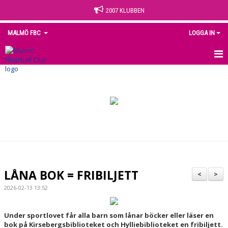
2007 KLUBBEN
MALMÖ FBC
LOGGA IN
HEM
NYHETER
OM KLUBBEN
KONTAKT
KALENDER
LÅNA BOK = FRIBILJETT
<
>
MEDLEM
2026-02-13 13:52
MATCHER
Under sportlovet får alla barn som lånar böcker eller läser en
bok på Kirsebergsbiblioteket och Hylliebiblioteket en fribiljett.