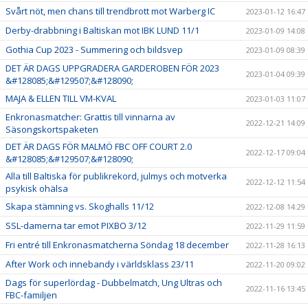
Svårt nöt, men chans till trendbrott mot Warberg IC
2023-01-12 16:47
Derby-drabbning i Baltiskan mot IBK LUND 11/1
2023-01-09 14:08
Gothia Cup 2023 - Summering och bildsvep
2023-01-09 08:39
DET ÄR DAGS UPPGRADERA GARDEROBEN FÖR 2023
2023-01-04 09:39
&#128085;&#129507;&#128090;
MAJA & ELLEN TILL VM-KVAL
2023-01-03 11:07
Enkronasmatcher: Grattis till vinnarna av
2022-12-21 14:09
Säsongskortspaketen
DET ÄR DAGS FÖR MALMÖ FBC OFF COURT 2.0
2022-12-17 09:04
&#128085;&#129507;&#128090;
Alla till Baltiska för publikrekord, julmys och motverka
2022-12-12 11:54
psykisk ohälsa
Skapa stämning vs. Skoghalls 11/12
2022-12-08 14:29
SSL-damerna tar emot PIXBO 3/12
2022-11-29 11:59
Fri entré till Enkronasmatcherna Söndag 18 december
2022-11-28 16:13
After Work och innebandy i världsklass 23/11
2022-11-20 09:02
Dags för superlördag - Dubbelmatch, Ung Ultras och
2022-11-16 13:45
FBC-familjen