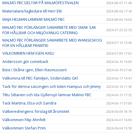
MALMÖ FBC DELTAR PÅ MALMÖFESTIVALEN
2024-08-07 11:46
Materialare/lagledare till Herr Elit
2024-08-06 17:18
MAJA HELMAN LÄMNAR MALMÖ FBC
2024-08-06 16:06
MALMÖ FBC FÖRLÄNGER SAMARBETE MED SMAK SAK
2024-07-23 22:55
FÖR HÅLLBAR OCH MILJÖVÄNLIG CATERING
MALMÖ FBC FÖRLÄNGER SAMARBETE MED WANGESKOG
2024-07-16 15:46
FÖR EN HÅLLBAR FRAMTID
VÄLKOMMEN HEM IGEN AXEL!
2024-07-09 17:02
Andersson gör comeback
2024-06-19 16:00
Bäst i Skåne igen, Ellen Rasmussen!
2024-06-19 07:43
Välkomna till FBC-familjen, Söderslätts GK!
2024-06-17 14:47
Tack för denna säsongen och tiden Hampus och Jimmy
2024-06-14 11:50
Tiltu Siltanen och Ida Gyllensjö lämnar Malmö FBC
2024-06-13 17:52
Tack Martina, Elsa och Sandra
2024-06-11 07:00
Valberedningens förslag till årsmötet
2024-06-09 18:19
Välkommen Filip Ahnfelt
2024-06-07 16:00
Välkommen Stefan Prim
2024-06-04 15:59