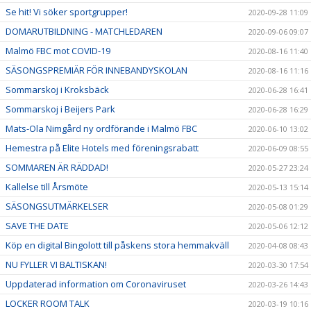
Se hit! Vi söker sportgrupper!
2020-09-28 11:09
DOMARUTBILDNING - MATCHLEDAREN
2020-09-06 09:07
Malmö FBC mot COVID-19
2020-08-16 11:40
SÄSONGSPREMIÄR FÖR INNEBANDYSKOLAN
2020-08-16 11:16
Sommarskoj i Kroksbäck
2020-06-28 16:41
Sommarskoj i Beijers Park
2020-06-28 16:29
Mats-Ola Nimgård ny ordförande i Malmö FBC
2020-06-10 13:02
Hemestra på Elite Hotels med föreningsrabatt
2020-06-09 08:55
SOMMAREN ÄR RÄDDAD!
2020-05-27 23:24
Kallelse till Årsmöte
2020-05-13 15:14
SÄSONGSUTMÄRKELSER
2020-05-08 01:29
SAVE THE DATE
2020-05-06 12:12
Köp en digital Bingolott till påskens stora hemmakväll
2020-04-08 08:43
NU FYLLER VI BALTISKAN!
2020-03-30 17:54
Uppdaterad information om Coronaviruset
2020-03-26 14:43
LOCKER ROOM TALK
2020-03-19 10:16