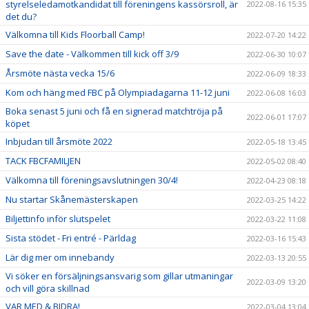
styrelseledamotkandidat till föreningens kassörsroll, är
2022-08-16 15:35
det du?
Välkomna till Kids Floorball Camp!
2022-07-20 14:22
Save the date - Välkommen till kick off 3/9
2022-06-30 10:07
Årsmöte nästa vecka 15/6
2022-06-09 18:33
Kom och häng med FBC på Olympiadagarna 11-12 juni
2022-06-08 16:03
Boka senast 5 juni och få en signerad matchtröja på
2022-06-01 17:07
köpet
Inbjudan till årsmöte 2022
2022-05-18 13:45
TACK FBCFAMILJEN
2022-05-02 08:40
Välkomna till föreningsavslutningen 30/4!
2022-04-23 08:18
Nu startar Skånemästerskapen
2022-03-25 14:22
Biljettinfo inför slutspelet
2022-03-22 11:08
Sista stödet - Fri entré - Pärldag
2022-03-16 15:43
Lär dig mer om innebandy
2022-03-13 20:55
Vi söker en försäljningsansvarig som gillar utmaningar
2022-03-09 13:20
och vill göra skillnad
VAR MED & BIDRA!
2022-03-04 13:04