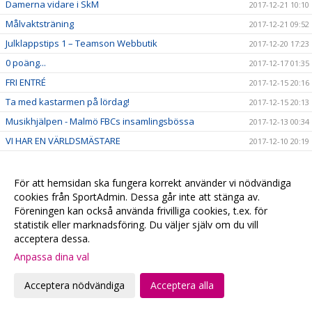
Damerna vidare i SkM
2017-12-21 10:10
Målvaktsträning
2017-12-21 09:52
Julklappstips 1 – Teamson Webbutik
2017-12-20 17:23
0 poäng...
2017-12-17 01:35
FRI ENTRÉ
2017-12-15 20:16
Ta med kastarmen på lördag!
2017-12-15 20:13
Musikhjälpen - Malmö FBCs insamlingsbössa
2017-12-13 00:34
VI HAR EN VÄRLDSMÄSTARE
2017-12-10 20:19
CECILIA DINARDO HISTORISK
2017-12-07 14:14
Målvaktsträning 1
2017-12-06 10:12
För att hemsidan ska fungera korrekt använder vi nödvändiga
cookies från SportAdmin. Dessa går inte att stänga av.
VM-update
2017-12-04 22:48
Föreningen kan också använda frivilliga cookies, t.ex. för
Målvaktsträning
2017-12-04 10:28
statistik eller marknadsföring. Du väljer själv om du vill
Matchens lirare, VM-debutanter & 4+1
acceptera dessa.
2017-12-01 22:42
Anpassa dina val
SM-Regionslutspel DJ18
2017-11-30 09:42
Torsdagsunderhållning!
2017-11-30 00:43
Acceptera nödvändiga
Acceptera alla
Viktig hemmamatch på söndag!
2017-11-30 00:27