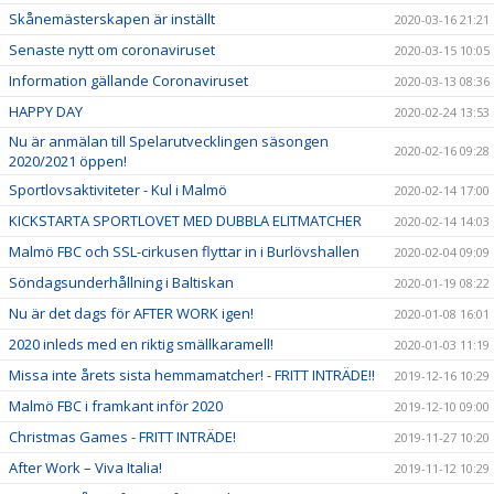
Skånemästerskapen är inställt
2020-03-16 21:21
Senaste nytt om coronaviruset
2020-03-15 10:05
Information gällande Coronaviruset
2020-03-13 08:36
HAPPY DAY
2020-02-24 13:53
Nu är anmälan till Spelarutvecklingen säsongen
2020-02-16 09:28
2020/2021 öppen!
Sportlovsaktiviteter - Kul i Malmö
2020-02-14 17:00
KICKSTARTA SPORTLOVET MED DUBBLA ELITMATCHER
2020-02-14 14:03
Malmö FBC och SSL-cirkusen flyttar in i Burlövshallen
2020-02-04 09:09
Söndagsunderhållning i Baltiskan
2020-01-19 08:22
Nu är det dags för AFTER WORK igen!
2020-01-08 16:01
2020 inleds med en riktig smällkaramell!
2020-01-03 11:19
Missa inte årets sista hemmamatcher! - FRITT INTRÄDE!!
2019-12-16 10:29
Malmö FBC i framkant inför 2020
2019-12-10 09:00
Christmas Games - FRITT INTRÄDE!
2019-11-27 10:20
After Work – Viva Italia!
2019-11-12 10:29