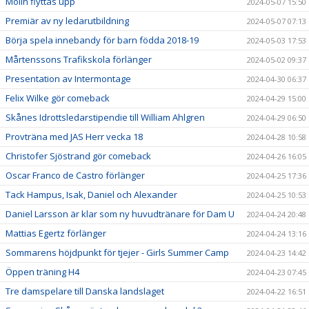
Molin flyttas upp
2024-05-07 15:50
Premiär av ny ledarutbildning
2024-05-07 07:13
Börja spela innebandy för barn födda 2018-19
2024-05-03 17:53
Mårtenssons Trafikskola förlänger
2024-05-02 09:37
Presentation av Intermontage
2024-04-30 06:37
Felix Wilke gör comeback
2024-04-29 15:00
Skånes Idrottsledarstipendie till William Ahlgren
2024-04-29 06:50
Provträna med JAS Herr vecka 18
2024-04-28 10:58
Christofer Sjöstrand gör comeback
2024-04-26 16:05
Oscar Franco de Castro förlänger
2024-04-25 17:36
Tack Hampus, Isak, Daniel och Alexander
2024-04-25 10:53
Daniel Larsson är klar som ny huvudtränare för Dam U
2024-04-24 20:48
Mattias Egertz förlänger
2024-04-24 13:16
Sommarens höjdpunkt för tjejer - Girls Summer Camp
2024-04-23 14:42
Öppen träning H4
2024-04-23 07:45
Tre damspelare till Danska landslaget
2024-04-22 16:51