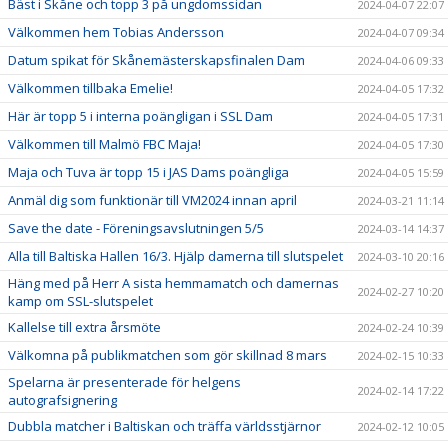
Bäst i Skåne och topp 3 på ungdomssidan
2024-04-07 22:07
Välkommen hem Tobias Andersson
2024-04-07 09:34
Datum spikat för Skånemästerskapsfinalen Dam
2024-04-06 09:33
Välkommen tillbaka Emelie!
2024-04-05 17:32
Här är topp 5 i interna poängligan i SSL Dam
2024-04-05 17:31
Välkommen till Malmö FBC Maja!
2024-04-05 17:30
Maja och Tuva är topp 15 i JAS Dams poängliga
2024-04-05 15:59
Anmäl dig som funktionär till VM2024 innan april
2024-03-21 11:14
Save the date - Föreningsavslutningen 5/5
2024-03-14 14:37
Alla till Baltiska Hallen 16/3. Hjälp damerna till slutspelet
2024-03-10 20:16
Häng med på Herr A sista hemmamatch och damernas
2024-02-27 10:20
kamp om SSL-slutspelet
Kallelse till extra årsmöte
2024-02-24 10:39
Välkomna på publikmatchen som gör skillnad 8 mars
2024-02-15 10:33
Spelarna är presenterade för helgens
2024-02-14 17:22
autografsignering
Dubbla matcher i Baltiskan och träffa världsstjärnor
2024-02-12 10:05