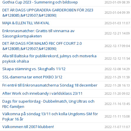
Gothia Cup 2023 - Summering och bildsvep
2023-01-09 08:39
DET ÄR DAGS UPPGRADERA GARDEROBEN FÖR 2023
2023-01-04 09:39
&#128085;&#129507;&#128090;
MAJA & ELLEN TILL VM-KVAL
2023-01-03 11:07
Enkronasmatcher: Grattis till vinnarna av
2022-12-21 14:09
Säsongskortspaketen
DET ÄR DAGS FÖR MALMÖ FBC OFF COURT 2.0
2022-12-17 09:04
&#128085;&#129507;&#128090;
Alla till Baltiska för publikrekord, julmys och motverka
2022-12-12 11:54
psykisk ohälsa
Skapa stämning vs. Skoghalls 11/12
2022-12-08 14:29
SSL-damerna tar emot PIXBO 3/12
2022-11-29 11:59
Fri entré till Enkronasmatcherna Söndag 18 december
2022-11-28 16:13
After Work och innebandy i världsklass 23/11
2022-11-20 09:02
Dags för superlördag - Dubbelmatch, Ung Ultras och
2022-11-16 13:45
FBC-familjen
Välkomna på söndag 13/11 och kolla Ungdoms-SM för
2022-11-11 15:08
Pojkar 16 år
Välkommen till 2007-klubben!
2022-11-07 11:07