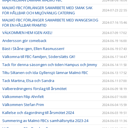
2024-08-06 16:06
MALMÖ FBC FÖRLÄNGER SAMARBETE MED SMAK SAK
2024-07-23 22:55
FÖR HÅLLBAR OCH MILJÖVÄNLIG CATERING
MALMÖ FBC FÖRLÄNGER SAMARBETE MED WANGESKOG
2024-07-16 15:46
FÖR EN HÅLLBAR FRAMTID
VÄLKOMMEN HEM IGEN AXEL!
2024-07-09 17:02
Andersson gör comeback
2024-06-19 16:00
Bäst i Skåne igen, Ellen Rasmussen!
2024-06-19 07:43
Välkomna till FBC-familjen, Söderslätts GK!
2024-06-17 14:47
Tack för denna säsongen och tiden Hampus och Jimmy
2024-06-14 11:50
Tiltu Siltanen och Ida Gyllensjö lämnar Malmö FBC
2024-06-13 17:52
Tack Martina, Elsa och Sandra
2024-06-11 07:00
Valberedningens förslag till årsmötet
2024-06-09 18:19
Välkommen Filip Ahnfelt
2024-06-07 16:00
Välkommen Stefan Prim
2024-06-04 15:59
Kallelse och dagordning till årsmötet 2024
2024-06-03 19:51
Summering av Malmö FBCs samhällsnytta 2023-24
2024-06-03 11:36