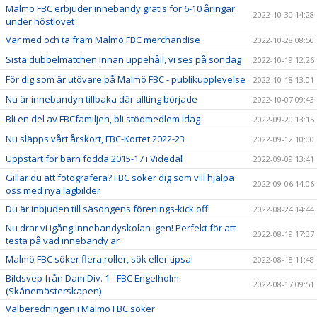
Malmö FBC erbjuder innebandy gratis för 6-10 åringar
2022-10-30 14:28
under höstlovet
Var med och ta fram Malmö FBC merchandise
2022-10-28 08:50
Sista dubbelmatchen innan uppehåll, vi ses på söndag
2022-10-19 12:26
För dig som är utövare på Malmö FBC - publikupplevelse
2022-10-18 13:01
Nu är innebandyn tillbaka där allting började
2022-10-07 09:43
Bli en del av FBCfamiljen, bli stödmedlem idag
2022-09-20 13:15
Nu släpps vårt årskort, FBC-Kortet 2022-23
2022-09-12 10:00
Uppstart för barn födda 2015-17 i Videdal
2022-09-09 13:41
Gillar du att fotografera? FBC söker dig som vill hjälpa
2022-09-06 14:06
oss med nya lagbilder
Du är inbjuden till säsongens förenings-kick off!
2022-08-24 14:44
Nu drar vi igång Innebandyskolan igen! Perfekt för att
2022-08-19 17:37
testa på vad innebandy är
Malmö FBC söker flera roller, sök eller tipsa!
2022-08-18 11:48
Bildsvep från Dam Div. 1 - FBC Engelholm
2022-08-17 09:51
(Skånemästerskapen)
Valberedningen i Malmö FBC söker