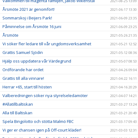
Välkommen till magenta familjen, Jakob Wikenstål
2021-08-25 13:09
Årsmöte 2021 är genomfört!
2021-06-17 13:30
Sommarskoj i Beijers Park!
2021-06-09 23:35
Påminnelse om Årsmöte 16 juni
2021-06-09 23:25
Årsmöte
2021-05-26 21:35
Vi söker fler ledare till vår ungdomsverksamhet
2021-05-21 12:52
Grattis Samuel Sjödin
2021-05-12 08:36
Hjälp oss uppdatera vår Värdegrund
2021-05-07 08:53
Ordförande har ordet
2021-04-26 09:04
Grattis till alla vinnare!
2021-04-22 16:11
Herrar +65, start till hösten
2021-04-16 20:29
Valberedningen söker nya styrelseledamöter
2021-04-07 14:21
#Allatillbaltiskan
2021-03-27 13:24
Alla till Baltiskan
2021-03-21 20:49
Spela Bingolotto och stötta Malmö FBC
2021-03-17 09:43
Vi ger er chansen igen på Off-court kläder!
2021-03-03 12:31