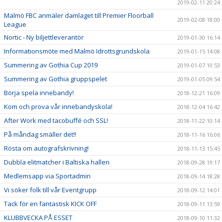
2019-02-11 20:24
Malmö FBC anmäler damlaget till Premier Floorball
2019-02-08 18:00
League
Nortic - Ny biljettleverantör
2019-01-30 16:14
Informationsmöte med Malmö Idrottsgrundskola
2019-01-15 14:08
Summering av Gothia Cup 2019
2019-01-07 10:53
Summering av Gothia gruppspelet
2019-01-05 09:54
Börja spela innebandy!
2018-12-21 16:09
Kom och prova vår innebandyskola!
2018-12-04 16:42
After Work med tacobuffé och SSL!
2018-11-22 10:14
På måndag smäller det!!
2018-11-16 16:06
Rösta om autografskrivning!
2018-11-13 15:45
Dubbla elitmatcher i Baltiska hallen
2018-09-28 19:17
Medlemsapp via Sportadmin
2018-09-14 18:28
Vi söker folk till vår Eventgrupp
2018-09-12 14:01
Tack för en fantastisk KICK OFF
2018-09-11 13:59
KLUBBVECKA PÅ ESSET
2018-09-10 11:32