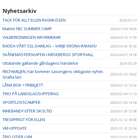
Nyhetsarkiv
TACK FÖR ALLT ELLEN RASMUSSEN
2026-07-27
Malmö FBC SUMMER CAMP
2026-07-04 14:00
VALBEREDNINGEN INFORMERAR
2026-05-15 11:39
RÄDDA VÅRT SSL-DAMLAG – VARJE KRONA RÄKNAS!
2026-04-30 10:52
SKÅNEMÄSTERSKAPEN I KIRSEBERGS SPORTHALL
2026-04-07 14:18
Uttalande gällande gårdagens händelse
2026-03-29
FBCFAMILJEN, här kommer säsongens viktigaste nyhet.
2026-03-25 16:02
Snälla läs!
LÅNA BOK = FRIBILJETT
2026-02-13 13:52
TRIO PÅ LANDSLAGSUPPDRAG
2026-02-04 11:13
SPORTLOVSCAMPER
2026-01-26 14:56
INNEBANDY EFTER SKOLTID
2026-01-20 12:58
TRESIFFRIGT FÖR ELLEN
2025-12-12 18:08
VM-UPPDATE
2025-12-10 23:56
TRIO LEDER I VM
2025-12-05 10:00