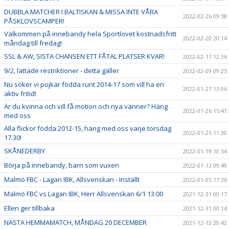
DUBBLA MATCHER I BALTISKAN & MISSA INTE VÅRA
2022-02-26 09:38
PÅSKLOVSCAMPER!
Välkommen på innebandy hela Sportlovet kostnadsfritt
2022-02-20 20:14
måndag till fredag!
SSL & AW, SISTA CHANSEN ETT FÅTAL PLATSER KVAR!
2022-02-17 12:36
9/2, lättade restriktioner - detta gäller
2022-02-09 09:25
Nu söker vi pojkar födda runt 2014-17 som vill ha en
2022-01-27 13:06
aktiv fritid!
Är du kvinna och vill få motion och nya vänner? Häng
2022-01-26 15:41
med oss
Alla flickor födda 2012-15, häng med oss varje torsdag
2022-01-25 11:30
17.30!
SKÅNEDERBY
2022-01-19 10:54
Börja på innebandy, barn som vuxen
2022-01-13 09:49
Malmö FBC - Lagan IBK, Allsvenskan - Inställt
2022-01-05 17:36
Malmö FBC vs Lagan IBK, Herr Allsvenskan 6/1 13:00
2021-12-31 00:17
Ellen ger tillbaka
2021-12-31 00:14
NÄSTA HEMMAMATCH, MÅNDAG 20 DECEMBER
2021-12-13 20:42