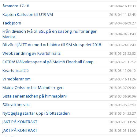
Årsmöte 17-18
2018-04-16 12:30
Kapten Karlsson till U19 VM
2018-04-11 12:43
Tack Joon!
2018-04-06 09:27
Från division två till SSL på en säsong, nu förlänger
2018-04-04 21:48
Marika
Bli vår HJÄLTE du med och bidra till SM-slutspelet 2018
2018-03-24 07:40
Webbsändning av Kvartsfinal 2
2018-03-23 22:52
EXTRA! Målvaktsspecial på Malmö Floorball Camp
2018-03-23 15:52
Kvartsfinal 2:5
2018-03-19 09:10
Vi möblerar om
2018-03-16 11:26
Mainz Ohlsson blir Malmö trogen
2018-03-07 09:00
Sista seriematchen på himmaplan!
2018-03-06 20:06
Säkra kontrakt
2018-03-05 22:50
Nytt tjejlag startar upp i Slottsstaden
2018-03-04 23:27
JAKT PÅ KONTRAKT
2018-03-03 11:26
JAKT PÅ KONTRAKT
2018-03-03 11:00