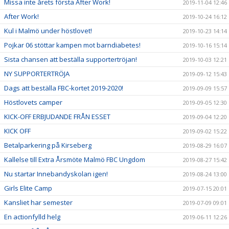
Missa inte årets första After Work!
2019-11-04 12:46
After Work!
2019-10-24 16:12
Kul i Malmö under höstlovet!
2019-10-23 14:14
Pojkar 06 stöttar kampen mot barndiabetes!
2019-10-16 15:14
Sista chansen att beställa supportertröjan!
2019-10-03 12:21
NY SUPPORTERTRÖJA
2019-09-12 15:43
Dags att beställa FBC-kortet 2019-2020!
2019-09-09 15:57
Höstlovets camper
2019-09-05 12:30
KICK-OFF ERBJUDANDE FRÅN ESSET
2019-09-04 12:20
KICK OFF
2019-09-02 15:22
Betalparkering på Kirseberg
2019-08-29 16:07
Kallelse till Extra Årsmöte Malmö FBC Ungdom
2019-08-27 15:42
Nu startar Innebandyskolan igen!
2019-08-24 13:00
Girls Elite Camp
2019-07-15 20:01
Kansliet har semester
2019-07-09 09:01
En actionfylld helg
2019-06-11 12:26