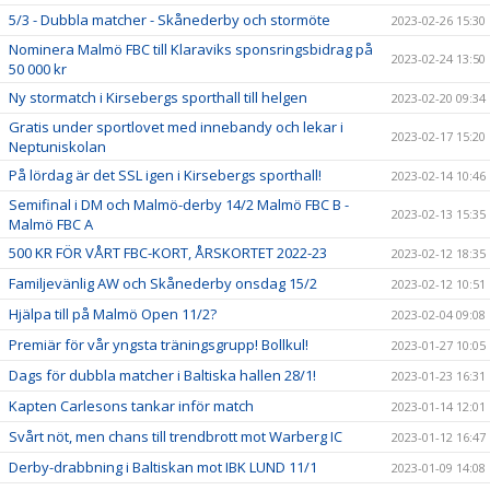
5/3 - Dubbla matcher - Skånederby och stormöte
2023-02-26 15:30
Nominera Malmö FBC till Klaraviks sponsringsbidrag på
2023-02-24 13:50
50 000 kr
Ny stormatch i Kirsebergs sporthall till helgen
2023-02-20 09:34
Gratis under sportlovet med innebandy och lekar i
2023-02-17 15:20
Neptuniskolan
På lördag är det SSL igen i Kirsebergs sporthall!
2023-02-14 10:46
Semifinal i DM och Malmö-derby 14/2 Malmö FBC B -
2023-02-13 15:35
Malmö FBC A
500 KR FÖR VÅRT FBC-KORT, ÅRSKORTET 2022-23
2023-02-12 18:35
Familjevänlig AW och Skånederby onsdag 15/2
2023-02-12 10:51
Hjälpa till på Malmö Open 11/2?
2023-02-04 09:08
Premiär för vår yngsta träningsgrupp! Bollkul!
2023-01-27 10:05
Dags för dubbla matcher i Baltiska hallen 28/1!
2023-01-23 16:31
Kapten Carlesons tankar inför match
2023-01-14 12:01
Svårt nöt, men chans till trendbrott mot Warberg IC
2023-01-12 16:47
Derby-drabbning i Baltiskan mot IBK LUND 11/1
2023-01-09 14:08