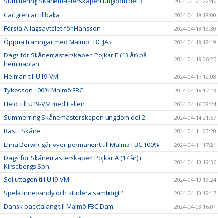
Summering Skånemästerskapen ungdom del 3
2024-04-21 22:46
Carlgren är tillbaka
2024-04-19 18:00
Första A-lagsavtalet för Hansson
2024-04-18 19:30
Öppna träningar med Malmö FBC JAS
2024-04-18 12:19
Dags för Skånemästerskapen Pojkar E (13 år) på
2024-04-18 06:25
hemmaplan
Helman till U19-VM
2024-04-17 12:08
Tykesson 100% Malmö FBC
2024-04-16 17:13
Heidi till U19-VM med Italien
2024-04-16 08:24
Summerring Skånemästerskapen ungdom del 2
2024-04-14 21:57
Bäst i Skåne
2024-04-11 23:20
Elina Derwik går över permanent till Malmö FBC 100%
2024-04-11 17:21
Dags för Skånemästerskapen Pojkar A (17 år) i
2024-04-10 19:36
Kirsebergs Sph
Sol uttagen till U19-VM
2024-04-10 19:24
Spela innebandy och studera samtidigt?
2024-04-10 19:17
Dansk backtalang till Malmö FBC Dam
2024-04-08 16:01