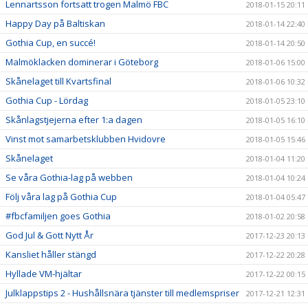
Lennartsson fortsatt trogen Malmö FBC
2018-01-15 20:11
Happy Day på Baltiskan
2018-01-14 22:40
Gothia Cup, en succé!
2018-01-14 20:50
Malmöklacken dominerar i Göteborg
2018-01-06 15:00
Skånelaget till Kvartsfinal
2018-01-06 10:32
Gothia Cup - Lördag
2018-01-05 23:10
Skånlagstjejerna efter 1:a dagen
2018-01-05 16:10
Vinst mot samarbetsklubben Hvidovre
2018-01-05 15:46
Skånelaget
2018-01-04 11:20
Se våra Gothia-lag på webben
2018-01-04 10:24
Följ våra lag på Gothia Cup
2018-01-04 05:47
#fbcfamiljen goes Gothia
2018-01-02 20:58
God Jul & Gott Nytt År
2017-12-23 20:13
Kansliet håller stängd
2017-12-22 20:28
Hyllade VM-hjältar
2017-12-22 00:15
Julklappstips 2 - Hushållsnära tjänster till medlemspriser
2017-12-21 12:31