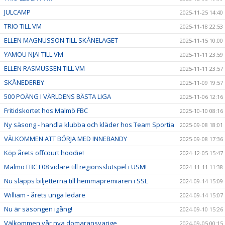
JULCAMP
2025-11-25 14:40
TRIO TILL VM
2025-11-18 22:53
ELLEN MAGNUSSON TILL SKÅNELAGET
2025-11-15 10:00
YAMOU NJAI TILL VM
2025-11-11 23:59
ELLEN RASMUSSEN TILL VM
2025-11-11 23:57
SKÅNEDERBY
2025-11-09 19:57
500 POÄNG I VÄRLDENS BÄSTA LIGA
2025-11-06 12:16
Fritidskortet hos Malmö FBC
2025-10-10 08:16
Ny säsong - handla klubba och kläder hos Team Sportia
2025-09-08 18:01
VÄLKOMMEN ATT BÖRJA MED INNEBANDY
2025-09-08 17:36
Köp årets offcourt hoodie!
2024-12-05 15:47
Malmö FBC F08 vidare till regionsslutspel i USM!
2024-11-11 11:38
Nu släpps biljetterna till hemmapremiären i SSL
2024-09-14 15:09
William - årets unga ledare
2024-09-14 15:07
Nu är säsongen igång!
2024-09-10 15:26
Välkommen vår nya domaransvarige
2024-09-05 00:15