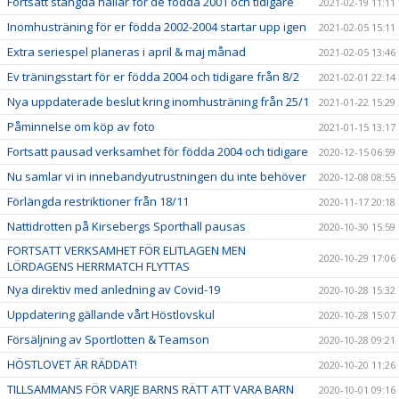
Fortsatt stängda hallar för de födda 2001 och tidigare
2021-02-19 11:11
Inomhusträning för er födda 2002-2004 startar upp igen
2021-02-05 15:11
Extra seriespel planeras i april & maj månad
2021-02-05 13:46
Ev träningsstart för er födda 2004 och tidigare från 8/2
2021-02-01 22:14
Nya uppdaterade beslut kring inomhusträning från 25/1
2021-01-22 15:29
Påminnelse om köp av foto
2021-01-15 13:17
Fortsatt pausad verksamhet för födda 2004 och tidigare
2020-12-15 06:59
Nu samlar vi in innebandyutrustningen du inte behöver
2020-12-08 08:55
Förlängda restriktioner från 18/11
2020-11-17 20:18
Nattidrotten på Kirsebergs Sporthall pausas
2020-10-30 15:59
FORTSATT VERKSAMHET FÖR ELITLAGEN MEN
2020-10-29 17:06
LÖRDAGENS HERRMATCH FLYTTAS
Nya direktiv med anledning av Covid-19
2020-10-28 15:32
Uppdatering gällande vårt Höstlovskul
2020-10-28 15:07
Försäljning av Sportlotten & Teamson
2020-10-28 09:21
HÖSTLOVET ÄR RÄDDAT!
2020-10-20 11:26
TILLSAMMANS FÖR VARJE BARNS RÄTT ATT VARA BARN
2020-10-01 09:16