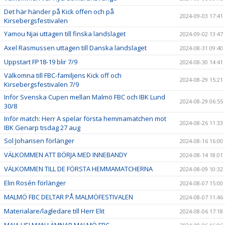
Det här händer på Kick offen och på
2024-09-03 17:41
Kirsebergsfestivalen
Yamou Njai uttagen till finska landslaget
2024-09-02 13:47
Axel Rasmussen uttagen till Danska landslaget
2024-08-31 09:40
Uppstart FP18-19 blir 7/9
2024-08-30 14:41
Välkomna till FBC-familjens Kick off och
2024-08-29 15:21
Kirsebergsfestivalen 7/9
Inför Svenska Cupen mellan Malmö FBC och IBK Lund
2024-08-29 06:55
30/8
Inför match: Herr A spelar första hemmamatchen mot
2024-08-26 11:33
IBK Genarp tisdag 27 aug
Sol Johansen förlänger
2024-08-16 16:00
VÄLKOMMEN ATT BÖRJA MED INNEBANDY
2024-08-14 18:01
VÄLKOMMEN TILL DE FÖRSTA HEMMAMATCHERNA
2024-08-09 10:32
Elin Rosén förlänger
2024-08-07 15:00
MALMÖ FBC DELTAR PÅ MALMÖFESTIVALEN
2024-08-07 11:46
Materialare/lagledare till Herr Elit
2024-08-06 17:18
MAJA HELMAN LÄMNAR MALMÖ FBC