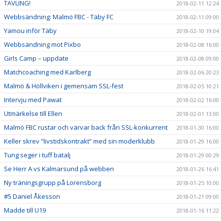
TÄVLING!
2018-02-11 12:24
Webbsändning: Malmö FBC - Täby FC
2018-02-11 09:00
Yamou inför Täby
2018-02-10 19:04
Webbsändning mot Pixbo
2018-02-08 16:00
Girls Camp – uppdate
2018-02-08 09:00
Matchcoaching med Karlberg
2018-02-06 20:23
Malmö & Höllviken i gemensam SSL-fest
2018-02-05 10:21
Intervju med Pawat
2018-02-02 16:00
Utmärkelse till Ellen
2018-02-01 13:00
Malmö FBC rustar och värvar back från SSL-konkurrent
2018-01-30 16:00
Keller skrev ”livstidskontrakt” med sin moderklubb
2018-01-29 16:00
Tung seger i tuff batalj
2018-01-29 00:29
Se Herr A vs Kalmarsund på webben
2018-01-26 16:41
Ny träningsgrupp på Lorensborg
2018-01-25 10:00
#5 Daniel Åkesson
2018-01-21 09:00
Madde till U19
2018-01-16 11:22