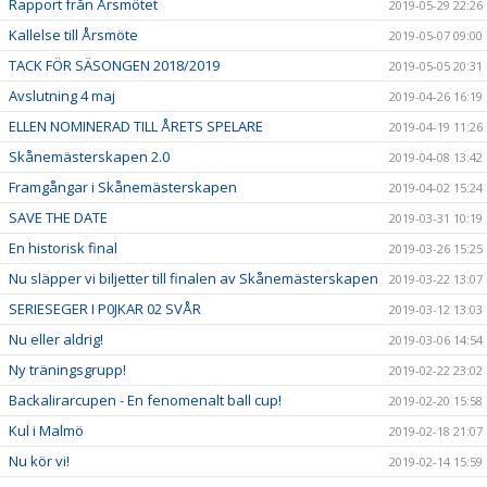
Rapport från Årsmötet
2019-05-29 22:26
Kallelse till Årsmöte
2019-05-07 09:00
TACK FÖR SÄSONGEN 2018/2019
2019-05-05 20:31
Avslutning 4 maj
2019-04-26 16:19
ELLEN NOMINERAD TILL ÅRETS SPELARE
2019-04-19 11:26
Skånemästerskapen 2.0
2019-04-08 13:42
Framgångar i Skånemästerskapen
2019-04-02 15:24
SAVE THE DATE
2019-03-31 10:19
En historisk final
2019-03-26 15:25
Nu släpper vi biljetter till finalen av Skånemästerskapen
2019-03-22 13:07
SERIESEGER I P0JKAR 02 SVÅR
2019-03-12 13:03
Nu eller aldrig!
2019-03-06 14:54
Ny träningsgrupp!
2019-02-22 23:02
Backalirarcupen - En fenomenalt ball cup!
2019-02-20 15:58
Kul i Malmö
2019-02-18 21:07
Nu kör vi!
2019-02-14 15:59