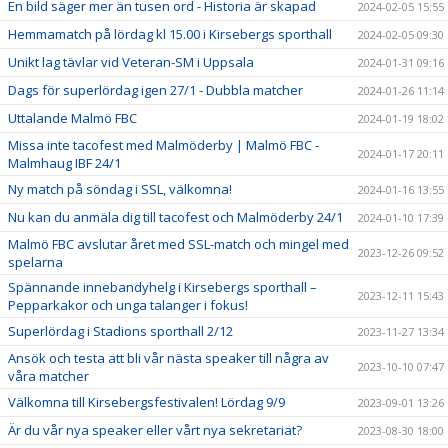
En bild säger mer än tusen ord - Historia är skapad
2024-02-05 15:55
Hemmamatch på lördag kl 15.00 i Kirsebergs sporthall
2024-02-05 09:30
Unikt lag tävlar vid Veteran-SM i Uppsala
2024-01-31 09:16
Dags för superlördag igen 27/1 - Dubbla matcher
2024-01-26 11:14
Uttalande Malmö FBC
2024-01-19 18:02
Missa inte tacofest med Malmöderby | Malmö FBC -
2024-01-17 20:11
Malmhaug IBF 24/1
Ny match på söndag i SSL, välkomna!
2024-01-16 13:55
Nu kan du anmäla dig till tacofest och Malmöderby 24/1
2024-01-10 17:39
Malmö FBC avslutar året med SSL-match och mingel med
2023-12-26 09:52
spelarna
Spännande innebandyhelg i Kirsebergs sporthall –
2023-12-11 15:43
Pepparkakor och unga talanger i fokus!
Superlördag i Stadions sporthall 2/12
2023-11-27 13:34
Ansök och testa att bli vår nästa speaker till några av
2023-10-10 07:47
våra matcher
Välkomna till Kirsebergsfestivalen! Lördag 9/9
2023-09-01 13:26
Är du vår nya speaker eller vårt nya sekretariat?
2023-08-30 18:00