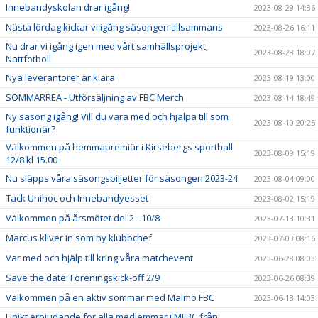
Innebandyskolan drar igång!
2023-08-29 14:36
Nästa lördag kickar vi igång säsongen tillsammans
2023-08-26 16:11
Nu drar vi igång igen med vårt samhällsprojekt,
2023-08-23 18:07
Nattfotboll
Nya leverantörer är klara
2023-08-19 13:00
SOMMARREA - Utförsäljning av FBC Merch
2023-08-14 18:49
Ny säsong igång! Vill du vara med och hjälpa till som
2023-08-10 20:25
funktionär?
Välkommen på hemmapremiär i Kirsebergs sporthall
2023-08-09 15:19
12/8 kl 15.00
Nu släpps våra säsongsbiljetter för säsongen 2023-24
2023-08-04 09:00
Tack Unihoc och Innebandyesset
2023-08-02 15:19
Välkommen på årsmötet del 2 - 10/8
2023-07-13 10:31
Marcus kliver in som ny klubbchef
2023-07-03 08:16
Var med och hjälp till kring våra matchevent
2023-06-28 08:03
Save the date: Föreningskick-off 2/9
2023-06-26 08:39
Välkommen på en aktiv sommar med Malmö FBC
2023-06-13 14:03
Unikt erbjudande för alla medlemmar i MFBC från