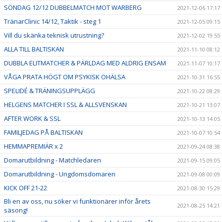
SÖNDAG 12/12 DUBBELMATCH MOT WARBERG
2021-12-06 17:17
TränarClinic 14/12, Taktik - steg 1
2021-12-05 09:15
Vill du skänka teknisk utrustning?
2021-12-02 19:55
ALLA TILL BALTISKAN
2021-11-10 08:12
DUBBLA ELITMATCHER & PÄRLDAG MED ALDRIG ENSAM
2021-11-07 10:17
VÅGA PRATA HÖGT OM PSYKISK OHÄLSA
2021-10-31 16:55
SPELIDÉ & TRÄNINGSUPPLÄGG
2021-10-22 08:29
HELGENS MATCHER I SSL & ALLSVENSKAN
2021-10-21 13:07
AFTER WORK & SSL
2021-10-13 14:05
FAMILJEDAG PÅ BALTISKAN
2021-10-07 10:54
HEMMAPREMIÄR x 2
2021-09-24 08:38
Domarutbildning - Matchledaren
2021-09-15 09:05
Domarutbildning - Ungdomsdomaren
2021-09-08 00:09
KICK OFF 21-22
2021-08-30 15:29
Bli en av oss, nu söker vi funktionärer inför årets
2021-08-25 14:21
säsong!