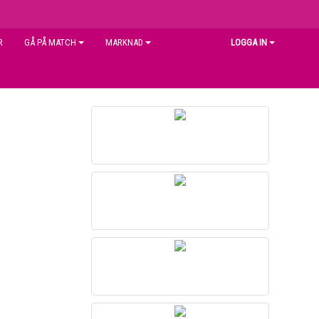
R
GÅ PÅ MATCH
MARKNAD
LOGGA IN