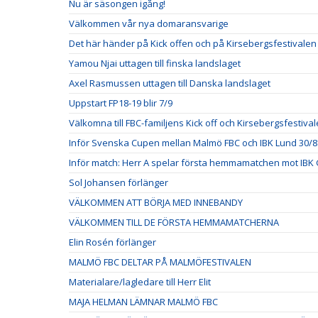
Nu är säsongen igång!
Välkommen vår nya domaransvarige
Det här händer på Kick offen och på Kirsebergsfestivalen
Yamou Njai uttagen till finska landslaget
Axel Rasmussen uttagen till Danska landslaget
Uppstart FP18-19 blir 7/9
Välkomna till FBC-familjens Kick off och Kirsebergsfestival
Inför Svenska Cupen mellan Malmö FBC och IBK Lund 30/8
Inför match: Herr A spelar första hemmamatchen mot IBK 
Sol Johansen förlänger
VÄLKOMMEN ATT BÖRJA MED INNEBANDY
VÄLKOMMEN TILL DE FÖRSTA HEMMAMATCHERNA
Elin Rosén förlänger
MALMÖ FBC DELTAR PÅ MALMÖFESTIVALEN
Materialare/lagledare till Herr Elit
MAJA HELMAN LÄMNAR MALMÖ FBC