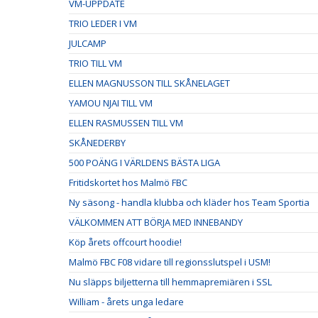
VM-UPPDATE
TRIO LEDER I VM
JULCAMP
TRIO TILL VM
ELLEN MAGNUSSON TILL SKÅNELAGET
YAMOU NJAI TILL VM
ELLEN RASMUSSEN TILL VM
SKÅNEDERBY
500 POÄNG I VÄRLDENS BÄSTA LIGA
Fritidskortet hos Malmö FBC
Ny säsong - handla klubba och kläder hos Team Sportia
VÄLKOMMEN ATT BÖRJA MED INNEBANDY
Köp årets offcourt hoodie!
Malmö FBC F08 vidare till regionsslutspel i USM!
Nu släpps biljetterna till hemmapremiären i SSL
William - årets unga ledare