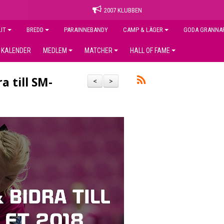
2007 KLUBBEN
LIT
BREDD
PARAINNEBANDY
CAMP & LÄGER
GODA GRANNA
KALENDER
MEDLEM
MATCHER
HALL OF FAME
a till SM-
<
>