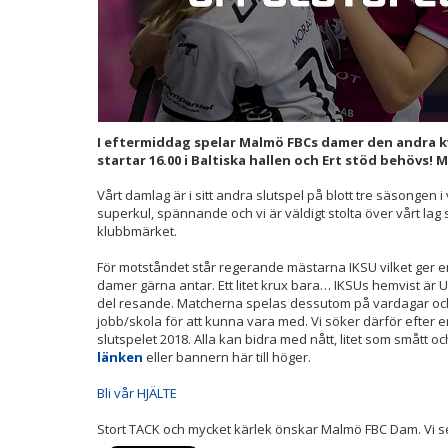
I eftermiddag spelar Malmö FBCs damer den andra k
startar 16.00 i Baltiska hallen och Ert stöd behövs! M
Vårt damlag är i sitt andra slutspel på blott tre säsongen i 
superkul, spännande och vi är väldigt stolta över vårt lag
klubbmärket.
För motståndet står regerande mästarna IKSU vilket ger 
damer gärna antar. Ett litet krux bara… IKSUs hemvist är 
del resande. Matcherna spelas dessutom på vardagar och 
jobb/skola för att kunna vara med. Vi söker därför efter e
slutspelet 2018. Alla kan bidra med nått, litet som smått o
länken
eller bannern här till höger.
Bli vår HJÄLTE
Stort TACK och mycket kärlek önskar Malmö FBC Dam. Vi ses i