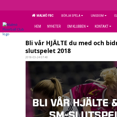
MALMÖ FBC
BÖRJA SPELA
UNGDOM
E
HEM
NYHETER
OM KLUBBEN
KONTAKT
Bli vår HJÄLTE du med och bidr
slutspelet 2018
2018-03-24 07:40