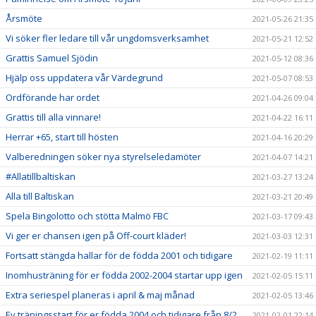
Årsmöte
2021-05-26 21:35
Vi söker fler ledare till vår ungdomsverksamhet
2021-05-21 12:52
Grattis Samuel Sjödin
2021-05-12 08:36
Hjälp oss uppdatera vår Värdegrund
2021-05-07 08:53
Ordförande har ordet
2021-04-26 09:04
Grattis till alla vinnare!
2021-04-22 16:11
Herrar +65, start till hösten
2021-04-16 20:29
Valberedningen söker nya styrelseledamöter
2021-04-07 14:21
#Allatillbaltiskan
2021-03-27 13:24
Alla till Baltiskan
2021-03-21 20:49
Spela Bingolotto och stötta Malmö FBC
2021-03-17 09:43
Vi ger er chansen igen på Off-court kläder!
2021-03-03 12:31
Fortsatt stängda hallar för de födda 2001 och tidigare
2021-02-19 11:11
Inomhusträning för er födda 2002-2004 startar upp igen
2021-02-05 15:11
Extra seriespel planeras i april & maj månad
2021-02-05 13:46
Ev träningsstart för er födda 2004 och tidigare från 8/2
2021-02-01 22:14