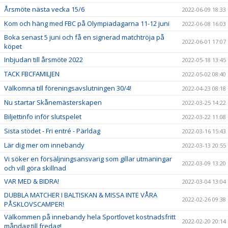
Årsmöte nästa vecka 15/6
2022-06-09 18:33
Kom och häng med FBC på Olympiadagarna 11-12 juni
2022-06-08 16:03
Boka senast 5 juni och få en signerad matchtröja på
2022-06-01 17:07
köpet
Inbjudan till årsmöte 2022
2022-05-18 13:45
TACK FBCFAMILJEN
2022-05-02 08:40
Välkomna till föreningsavslutningen 30/4!
2022-04-23 08:18
Nu startar Skånemästerskapen
2022-03-25 14:22
Biljettinfo inför slutspelet
2022-03-22 11:08
Sista stödet - Fri entré - Pärldag
2022-03-16 15:43
Lär dig mer om innebandy
2022-03-13 20:55
Vi söker en försäljningsansvarig som gillar utmaningar
2022-03-09 13:20
och vill göra skillnad
VAR MED & BIDRA!
2022-03-04 13:04
DUBBLA MATCHER I BALTISKAN & MISSA INTE VÅRA
2022-02-26 09:38
PÅSKLOVSCAMPER!
Välkommen på innebandy hela Sportlovet kostnadsfritt
2022-02-20 20:14
måndag till fredag!