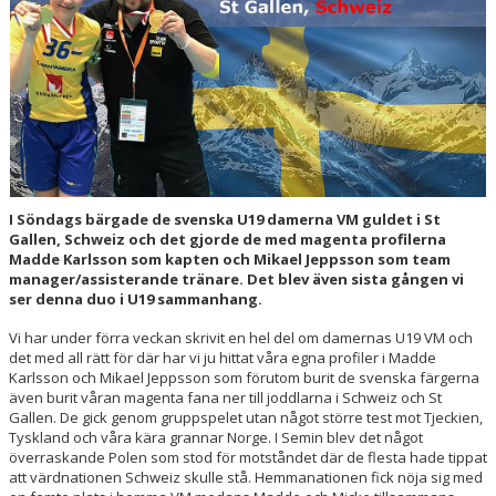
HALL OF FAME
I Söndags bärgade de svenska U19 damerna VM guldet i St
Gallen, Schweiz och det gjorde de med magenta profilerna
Madde Karlsson som kapten och Mikael Jeppsson som team
manager/assisterande tränare. Det blev även sista gången vi
ser denna duo i U19 sammanhang.
Vi har under förra veckan skrivit en hel del om damernas U19 VM och
det med all rätt för där har vi ju hittat våra egna profiler i Madde
Karlsson och Mikael Jeppsson som förutom burit de svenska färgerna
även burit våran magenta fana ner till joddlarna i Schweiz och St
Gallen. De gick genom gruppspelet utan något större test mot Tjeckien,
Tyskland och våra kära grannar Norge. I Semin blev det något
överraskande Polen som stod för motståndet där de flesta hade tippat
att värdnationen Schweiz skulle stå. Hemmanationen fick nöja sig med