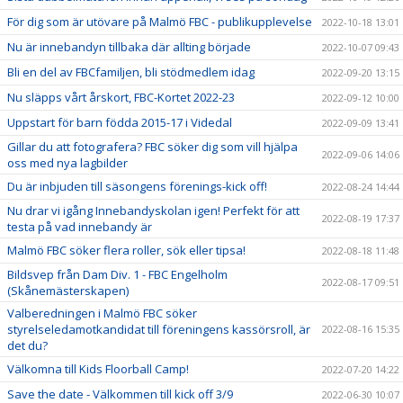
För dig som är utövare på Malmö FBC - publikupplevelse
2022-10-18 13:01
Nu är innebandyn tillbaka där allting började
2022-10-07 09:43
Bli en del av FBCfamiljen, bli stödmedlem idag
2022-09-20 13:15
Nu släpps vårt årskort, FBC-Kortet 2022-23
2022-09-12 10:00
Uppstart för barn födda 2015-17 i Videdal
2022-09-09 13:41
Gillar du att fotografera? FBC söker dig som vill hjälpa
2022-09-06 14:06
oss med nya lagbilder
Du är inbjuden till säsongens förenings-kick off!
2022-08-24 14:44
Nu drar vi igång Innebandyskolan igen! Perfekt för att
2022-08-19 17:37
testa på vad innebandy är
Malmö FBC söker flera roller, sök eller tipsa!
2022-08-18 11:48
Bildsvep från Dam Div. 1 - FBC Engelholm
2022-08-17 09:51
(Skånemästerskapen)
Valberedningen i Malmö FBC söker
styrelseledamotkandidat till föreningens kassörsroll, är
2022-08-16 15:35
det du?
Välkomna till Kids Floorball Camp!
2022-07-20 14:22
Save the date - Välkommen till kick off 3/9
2022-06-30 10:07