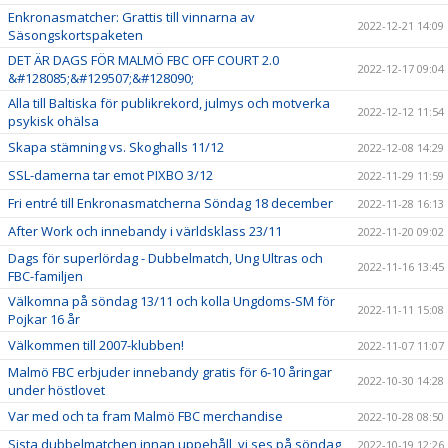
Enkronasmatcher: Grattis till vinnarna av
2022-12-21 14:09
Säsongskortspaketen
DET ÄR DAGS FÖR MALMÖ FBC OFF COURT 2.0
2022-12-17 09:04
&#128085;&#129507;&#128090;
Alla till Baltiska för publikrekord, julmys och motverka
2022-12-12 11:54
psykisk ohälsa
Skapa stämning vs. Skoghalls 11/12
2022-12-08 14:29
SSL-damerna tar emot PIXBO 3/12
2022-11-29 11:59
Fri entré till Enkronasmatcherna Söndag 18 december
2022-11-28 16:13
After Work och innebandy i världsklass 23/11
2022-11-20 09:02
Dags för superlördag - Dubbelmatch, Ung Ultras och
2022-11-16 13:45
FBC-familjen
Välkomna på söndag 13/11 och kolla Ungdoms-SM för
2022-11-11 15:08
Pojkar 16 år
Välkommen till 2007-klubben!
2022-11-07 11:07
Malmö FBC erbjuder innebandy gratis för 6-10 åringar
2022-10-30 14:28
under höstlovet
Var med och ta fram Malmö FBC merchandise
2022-10-28 08:50
Sista dubbelmatchen innan uppehåll, vi ses på söndag
2022-10-19 12:26