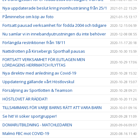
Nya uppdaterade beslut kring inomhusträning från 25/1
2021-01-22 15:29
Påminnelse om köp av foto
2021-01-15 13:17
Fortsatt pausad verksamhet för födda 2004 och tidigare
2020-12-15 06:59
Nu samlar vi in innebandyutrustningen du inte behöver
2020-12-08 08:55
Förlängda restriktioner från 18/11
2020-11-17 20:18
Nattidrotten på Kirsebergs Sporthall pausas
2020-10-30 15:59
FORTSATT VERKSAMHET FÖR ELITLAGEN MEN
2020-10-29 17:06
LÖRDAGENS HERRMATCH FLYTTAS
Nya direktiv med anledning av Covid-19
2020-10-28 15:32
Uppdatering gällande vårt Höstlovskul
2020-10-28 15:07
Försäljning av Sportlotten & Teamson
2020-10-28 09:21
HÖSTLOVET ÄR RÄDDAT!
2020-10-20 11:26
TILLSAMMANS FÖR VARJE BARNS RÄTT ATT VARA BARN
2020-10-01 09:16
Se hit! Vi söker sportgrupper!
2020-09-28 11:09
DOMARUTBILDNING - MATCHLEDAREN
2020-09-06 09:07
Malmö FBC mot COVID-19
2020-08-16 11:40