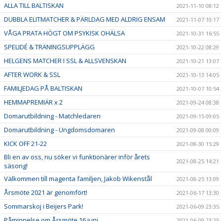
ALLA TILL BALTISKAN
2021-11-10 08:12
DUBBLA ELITMATCHER & PÄRLDAG MED ALDRIG ENSAM
2021-11-07 10:17
VÅGA PRATA HÖGT OM PSYKISK OHÄLSA
2021-10-31 16:55
SPELIDÉ & TRÄNINGSUPPLÄGG
2021-10-22 08:29
HELGENS MATCHER I SSL & ALLSVENSKAN
2021-10-21 13:07
AFTER WORK & SSL
2021-10-13 14:05
FAMILJEDAG PÅ BALTISKAN
2021-10-07 10:54
HEMMAPREMIÄR x 2
2021-09-24 08:38
Domarutbildning - Matchledaren
2021-09-15 09:05
Domarutbildning - Ungdomsdomaren
2021-09-08 00:09
KICK OFF 21-22
2021-08-30 15:29
Bli en av oss, nu söker vi funktionärer inför årets
2021-08-25 14:21
säsong!
Välkommen till magenta familjen, Jakob Wikenstål
2021-08-25 13:09
Årsmöte 2021 är genomfört!
2021-06-17 13:30
Sommarskoj i Beijers Park!
2021-06-09 23:35
Påminnelse om Årsmöte 16 juni
2021-06-09 23:25