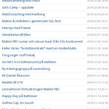
Webbsändning mot Pixbo
2018-02-08 16:00
Girls Camp – uppdate
2018-02-08 09:00
Matchcoaching med Karlberg
2018-02-06 20:23
Malmö & Höllviken i gemensam SSL-fest
2018-02-05 10:21
Intervju med Pawat
2018-02-02 16:00
Utmärkelse till Ellen
2018-02-01 13:00
Malmö FBC rustar och värvar back från SSL-konkurrent
2018-01-30 16:00
Keller skrev ”livstidskontrakt” med sin moderklubb
2018-01-29 16:00
Tung seger i tuff batalj
2018-01-29 00:29
Se Herr A vs Kalmarsund på webben
2018-01-26 16:41
Ny träningsgrupp på Lorensborg
2018-01-25 10:00
#5 Daniel Åkesson
2018-01-21 09:00
Madde till U19
2018-01-16 11:22
Lennartsson fortsatt trogen Malmö FBC
2018-01-15 20:11
Happy Day på Baltiskan
2018-01-14 22:40
Gothia Cup, en succé!
2018-01-14 20:50