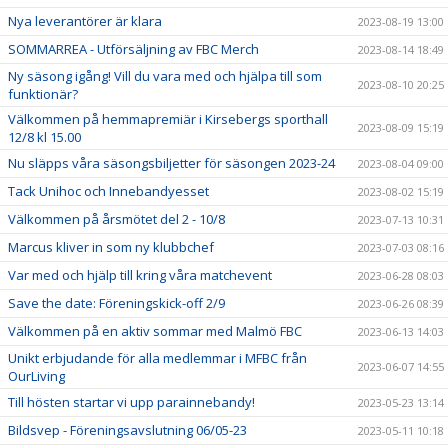
Nya leverantörer är klara
2023-08-19 13:00
SOMMARREA - Utförsäljning av FBC Merch
2023-08-14 18:49
Ny säsong igång! Vill du vara med och hjälpa till som
2023-08-10 20:25
funktionär?
Välkommen på hemmapremiär i Kirsebergs sporthall
2023-08-09 15:19
12/8 kl 15.00
Nu släpps våra säsongsbiljetter för säsongen 2023-24
2023-08-04 09:00
Tack Unihoc och Innebandyesset
2023-08-02 15:19
Välkommen på årsmötet del 2 - 10/8
2023-07-13 10:31
Marcus kliver in som ny klubbchef
2023-07-03 08:16
Var med och hjälp till kring våra matchevent
2023-06-28 08:03
Save the date: Föreningskick-off 2/9
2023-06-26 08:39
Välkommen på en aktiv sommar med Malmö FBC
2023-06-13 14:03
Unikt erbjudande för alla medlemmar i MFBC från
2023-06-07 14:55
OurLiving
Till hösten startar vi upp parainnebandy!
2023-05-23 13:14
Bildsvep - Föreningsavslutning 06/05-23
2023-05-11 10:18