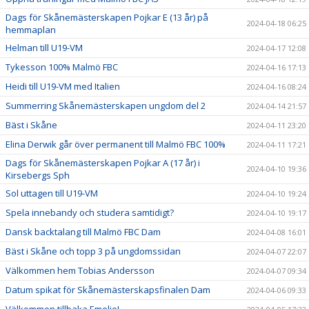
Dags för Skånemästerskapen Pojkar E (13 år) på
2024-04-18 06:25
hemmaplan
Helman till U19-VM
2024-04-17 12:08
Tykesson 100% Malmö FBC
2024-04-16 17:13
Heidi till U19-VM med Italien
2024-04-16 08:24
Summerring Skånemästerskapen ungdom del 2
2024-04-14 21:57
Bäst i Skåne
2024-04-11 23:20
Elina Derwik går över permanent till Malmö FBC 100%
2024-04-11 17:21
Dags för Skånemästerskapen Pojkar A (17 år) i
2024-04-10 19:36
Kirsebergs Sph
Sol uttagen till U19-VM
2024-04-10 19:24
Spela innebandy och studera samtidigt?
2024-04-10 19:17
Dansk backtalang till Malmö FBC Dam
2024-04-08 16:01
Bäst i Skåne och topp 3 på ungdomssidan
2024-04-07 22:07
Välkommen hem Tobias Andersson
2024-04-07 09:34
Datum spikat för Skånemästerskapsfinalen Dam
2024-04-06 09:33
Välkommen tillbaka Emelie!