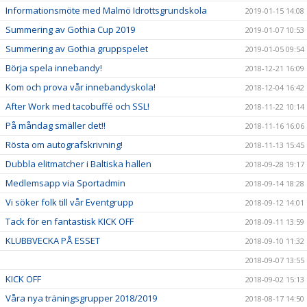
Informationsmöte med Malmö Idrottsgrundskola
2019-01-15 14:08
Summering av Gothia Cup 2019
2019-01-07 10:53
Summering av Gothia gruppspelet
2019-01-05 09:54
Börja spela innebandy!
2018-12-21 16:09
Kom och prova vår innebandyskola!
2018-12-04 16:42
After Work med tacobuffé och SSL!
2018-11-22 10:14
På måndag smäller det!!
2018-11-16 16:06
Rösta om autografskrivning!
2018-11-13 15:45
Dubbla elitmatcher i Baltiska hallen
2018-09-28 19:17
Medlemsapp via Sportadmin
2018-09-14 18:28
Vi söker folk till vår Eventgrupp
2018-09-12 14:01
Tack för en fantastisk KICK OFF
2018-09-11 13:59
KLUBBVECKA PÅ ESSET
2018-09-10 11:32
2018-09-07 13:55
KICK OFF
2018-09-02 15:13
Våra nya träningsgrupper 2018/2019
2018-08-17 14:50