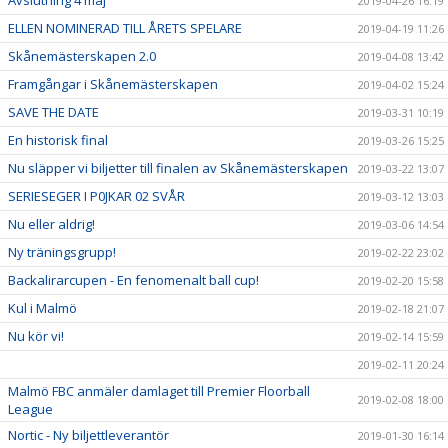
2019-04-26 16:19
ELLEN NOMINERAD TILL ÅRETS SPELARE
2019-04-19 11:26
Skånemästerskapen 2.0
2019-04-08 13:42
Framgångar i Skånemästerskapen
2019-04-02 15:24
SAVE THE DATE
2019-03-31 10:19
En historisk final
2019-03-26 15:25
Nu släpper vi biljetter till finalen av Skånemästerskapen
2019-03-22 13:07
SERIESEGER I P0JKAR 02 SVÅR
2019-03-12 13:03
Nu eller aldrig!
2019-03-06 14:54
Ny träningsgrupp!
2019-02-22 23:02
Backalirarcupen - En fenomenalt ball cup!
2019-02-20 15:58
Kul i Malmö
2019-02-18 21:07
Nu kör vi!
2019-02-14 15:59
2019-02-11 20:24
Malmö FBC anmäler damlaget till Premier Floorball
2019-02-08 18:00
League
Nortic - Ny biljettleverantör
2019-01-30 16:14