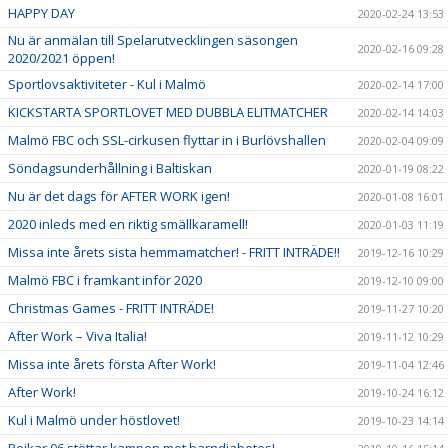
HAPPY DAY
2020-02-24 13:53
Nu är anmälan till Spelarutvecklingen säsongen
2020-02-16 09:28
2020/2021 öppen!
Sportlovsaktiviteter - Kul i Malmö
2020-02-14 17:00
KICKSTARTA SPORTLOVET MED DUBBLA ELITMATCHER
2020-02-14 14:03
Malmö FBC och SSL-cirkusen flyttar in i Burlövshallen
2020-02-04 09:09
Söndagsunderhållning i Baltiskan
2020-01-19 08:22
Nu är det dags för AFTER WORK igen!
2020-01-08 16:01
2020 inleds med en riktig smällkaramell!
2020-01-03 11:19
Missa inte årets sista hemmamatcher! - FRITT INTRÄDE!!
2019-12-16 10:29
Malmö FBC i framkant inför 2020
2019-12-10 09:00
Christmas Games - FRITT INTRÄDE!
2019-11-27 10:20
After Work – Viva Italia!
2019-11-12 10:29
Missa inte årets första After Work!
2019-11-04 12:46
After Work!
2019-10-24 16:12
Kul i Malmö under höstlovet!
2019-10-23 14:14
Pojkar 06 stöttar kampen mot barndiabetes!