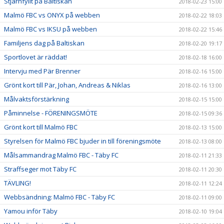
Stjärnfyllt på Baltiskan
2018-02-23 15:00
Malmö FBC vs ONYX på webben
2018-02-22 18:03
Malmö FBC vs IKSU på webben
2018-02-22 15:46
Familjens dag på Baltiskan
2018-02-20 19:17
Sportlovet är räddat!
2018-02-18 16:00
Intervju med Pär Brenner
2018-02-16 15:00
Grönt kort till Pär, Johan, Andreas & Niklas
2018-02-16 13:00
Målvaktsförstärkning
2018-02-15 15:00
Påminnelse - FÖRENINGSMÖTE
2018-02-15 09:36
Grönt kort till Malmö FBC
2018-02-13 15:00
Styrelsen för Malmö FBC bjuder in till föreningsmöte
2018-02-13 08:00
Målsammandrag Malmö FBC - Täby FC
2018-02-11 21:33
Straffseger mot Täby FC
2018-02-11 20:30
TÄVLING!
2018-02-11 12:24
Webbsändning: Malmö FBC - Täby FC
2018-02-11 09:00
Yamou inför Täby
2018-02-10 19:04