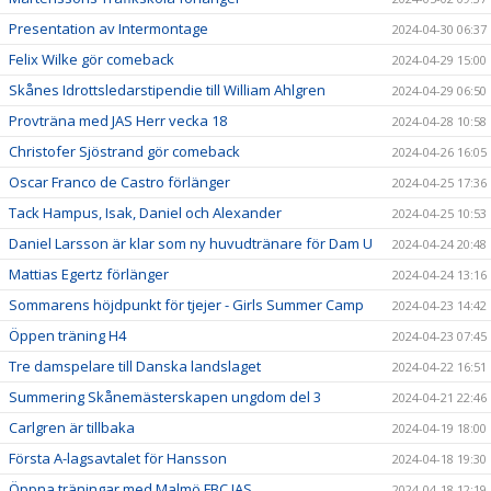
Presentation av Intermontage
2024-04-30 06:37
Felix Wilke gör comeback
2024-04-29 15:00
Skånes Idrottsledarstipendie till William Ahlgren
2024-04-29 06:50
Provträna med JAS Herr vecka 18
2024-04-28 10:58
Christofer Sjöstrand gör comeback
2024-04-26 16:05
Oscar Franco de Castro förlänger
2024-04-25 17:36
Tack Hampus, Isak, Daniel och Alexander
2024-04-25 10:53
Daniel Larsson är klar som ny huvudtränare för Dam U
2024-04-24 20:48
Mattias Egertz förlänger
2024-04-24 13:16
Sommarens höjdpunkt för tjejer - Girls Summer Camp
2024-04-23 14:42
Öppen träning H4
2024-04-23 07:45
Tre damspelare till Danska landslaget
2024-04-22 16:51
Summering Skånemästerskapen ungdom del 3
2024-04-21 22:46
Carlgren är tillbaka
2024-04-19 18:00
Första A-lagsavtalet för Hansson
2024-04-18 19:30
Öppna träningar med Malmö FBC JAS
2024-04-18 12:19