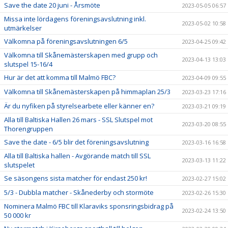
Save the date 20 juni - Årsmöte
2023-05-05 06:57
Missa inte lördagens föreningsavslutning inkl.
2023-05-02 10:58
utmärkelser
Välkomna på föreningsavslutningen 6/5
2023-04-25 09:42
Välkomna till Skånemästerskapen med grupp och
2023-04-13 13:03
slutspel 15-16/4
Hur är det att komma till Malmö FBC?
2023-04-09 09:55
Välkomna till Skånemästerskapen på himmaplan 25/3
2023-03-23 17:16
Är du nyfiken på styrelsearbete eller känner en?
2023-03-21 09:19
Alla till Baltiska Hallen 26 mars - SSL Slutspel mot
2023-03-20 08:55
Thorengruppen
Save the date - 6/5 blir det föreningsavslutning
2023-03-16 16:58
Alla till Baltiska hallen - Avgörande match till SSL
2023-03-13 11:22
slutspelet
Se säsongens sista matcher för endast 250 kr!
2023-02-27 15:02
5/3 - Dubbla matcher - Skånederby och stormöte
2023-02-26 15:30
Nominera Malmö FBC till Klaraviks sponsringsbidrag på
2023-02-24 13:50
50 000 kr