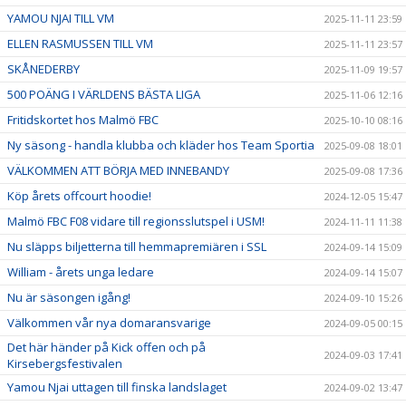
YAMOU NJAI TILL VM
2025-11-11 23:59
ELLEN RASMUSSEN TILL VM
2025-11-11 23:57
SKÅNEDERBY
2025-11-09 19:57
500 POÄNG I VÄRLDENS BÄSTA LIGA
2025-11-06 12:16
Fritidskortet hos Malmö FBC
2025-10-10 08:16
Ny säsong - handla klubba och kläder hos Team Sportia
2025-09-08 18:01
VÄLKOMMEN ATT BÖRJA MED INNEBANDY
2025-09-08 17:36
Köp årets offcourt hoodie!
2024-12-05 15:47
Malmö FBC F08 vidare till regionsslutspel i USM!
2024-11-11 11:38
Nu släpps biljetterna till hemmapremiären i SSL
2024-09-14 15:09
William - årets unga ledare
2024-09-14 15:07
Nu är säsongen igång!
2024-09-10 15:26
Välkommen vår nya domaransvarige
2024-09-05 00:15
Det här händer på Kick offen och på
2024-09-03 17:41
Kirsebergsfestivalen
Yamou Njai uttagen till finska landslaget
2024-09-02 13:47