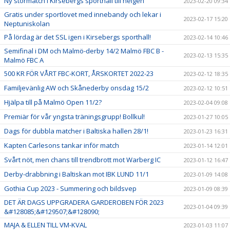
Ny stormatch i Kirsebergs sporthall till helgen
2023-02-20 09:34
Gratis under sportlovet med innebandy och lekar i
2023-02-17 15:20
Neptuniskolan
På lördag är det SSL igen i Kirsebergs sporthall!
2023-02-14 10:46
Semifinal i DM och Malmö-derby 14/2 Malmö FBC B -
2023-02-13 15:35
Malmö FBC A
500 KR FÖR VÅRT FBC-KORT, ÅRSKORTET 2022-23
2023-02-12 18:35
Familjevänlig AW och Skånederby onsdag 15/2
2023-02-12 10:51
Hjälpa till på Malmö Open 11/2?
2023-02-04 09:08
Premiär för vår yngsta träningsgrupp! Bollkul!
2023-01-27 10:05
Dags för dubbla matcher i Baltiska hallen 28/1!
2023-01-23 16:31
Kapten Carlesons tankar inför match
2023-01-14 12:01
Svårt nöt, men chans till trendbrott mot Warberg IC
2023-01-12 16:47
Derby-drabbning i Baltiskan mot IBK LUND 11/1
2023-01-09 14:08
Gothia Cup 2023 - Summering och bildsvep
2023-01-09 08:39
DET ÄR DAGS UPPGRADERA GARDEROBEN FÖR 2023
2023-01-04 09:39
&#128085;&#129507;&#128090;
MAJA & ELLEN TILL VM-KVAL
2023-01-03 11:07