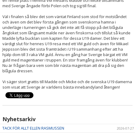
en femte plats i hemma VM medans Madde och Micke tillsammans
med Sverige ångade förbi Polen och tog sig till final.
Väl i finalen så blev det som väntat Finland som stod för motståndet
och även om det blev första gången som svenskorna hamna i
underläge i turneringen så gick det inte att få stopp på det blågula
ångloket som långsamt malde ner även finskorna och tillslut så kunde
Madde lyfta bucklan som kapten för dessa U19 damer. Det blev ett
värdigt slut för hennes U19 resa med ett VM guld och även för Mikael
Jeppsson blev det sista framträdet i U19 sammanhang efter att ha
hjälp dom till 3 raka VM guld. Ännu en gång har Sverige bärgat ett VM
guld med magentianer i truppen. En stor framgång även för klubben!
Nu är frågan bara vem som blir nästa magentian att dra på sig den
blågula dressen.
Vi säger stort grattis till Madde och Micke och de svenska U19 damerna
som visat att Sverige är världens bästa innebandyland återigen!
Nyhetsarkiv
TACK FÖR ALLT ELLEN RASMUSSEN
2026-07-27