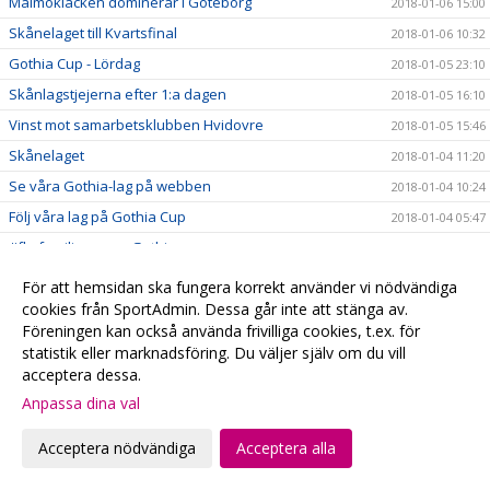
Malmöklacken dominerar i Göteborg
2018-01-06 15:00
Skånelaget till Kvartsfinal
2018-01-06 10:32
Gothia Cup - Lördag
2018-01-05 23:10
Skånlagstjejerna efter 1:a dagen
2018-01-05 16:10
Vinst mot samarbetsklubben Hvidovre
2018-01-05 15:46
Skånelaget
2018-01-04 11:20
Se våra Gothia-lag på webben
2018-01-04 10:24
Följ våra lag på Gothia Cup
2018-01-04 05:47
#fbcfamiljen goes Gothia
2018-01-02 20:58
God Jul & Gott Nytt År
2017-12-23 20:13
För att hemsidan ska fungera korrekt använder vi nödvändiga
Kansliet håller stängd
cookies från SportAdmin. Dessa går inte att stänga av.
2017-12-22 20:28
Föreningen kan också använda frivilliga cookies, t.ex. för
Hyllade VM-hjältar
2017-12-22 00:15
statistik eller marknadsföring. Du väljer själv om du vill
Julklappstips 2 - Hushållsnära tjänster till medlemspriser
2017-12-21 12:31
acceptera dessa.
Damerna vidare i SkM
2017-12-21 10:10
Anpassa dina val
Målvaktsträning
2017-12-21 09:52
Acceptera nödvändiga
Acceptera alla
Julklappstips 1 – Teamson Webbutik
2017-12-20 17:23