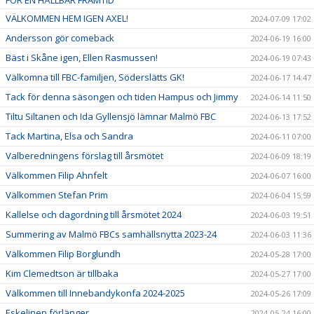
VÄLKOMMEN HEM IGEN AXEL!
2024-07-09 17:02
Andersson gör comeback
2024-06-19 16:00
Bäst i Skåne igen, Ellen Rasmussen!
2024-06-19 07:43
Välkomna till FBC-familjen, Söderslätts GK!
2024-06-17 14:47
Tack för denna säsongen och tiden Hampus och Jimmy
2024-06-14 11:50
Tiltu Siltanen och Ida Gyllensjö lämnar Malmö FBC
2024-06-13 17:52
Tack Martina, Elsa och Sandra
2024-06-11 07:00
Valberedningens förslag till årsmötet
2024-06-09 18:19
Välkommen Filip Ahnfelt
2024-06-07 16:00
Välkommen Stefan Prim
2024-06-04 15:59
Kallelse och dagordning till årsmötet 2024
2024-06-03 19:51
Summering av Malmö FBCs samhällsnytta 2023-24
2024-06-03 11:36
Välkommen Filip Borglundh
2024-05-28 17:00
Kim Clemedtson är tillbaka
2024-05-27 17:00
Välkommen till Innebandykonfa 2024-2025
2024-05-26 17:09
Eskelinen förlänger
2024-05-24 16:00