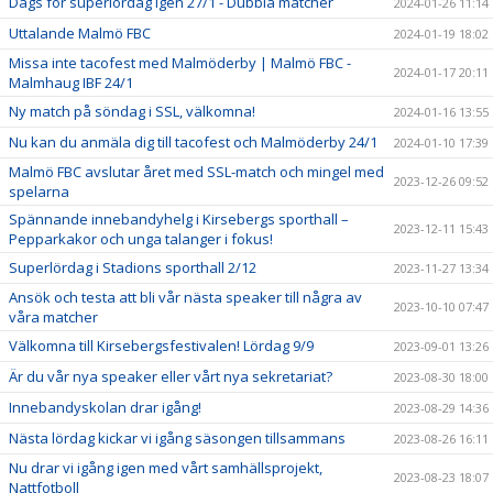
Dags för superlördag igen 27/1 - Dubbla matcher
2024-01-26 11:14
Uttalande Malmö FBC
2024-01-19 18:02
Missa inte tacofest med Malmöderby | Malmö FBC -
2024-01-17 20:11
Malmhaug IBF 24/1
Ny match på söndag i SSL, välkomna!
2024-01-16 13:55
Nu kan du anmäla dig till tacofest och Malmöderby 24/1
2024-01-10 17:39
Malmö FBC avslutar året med SSL-match och mingel med
2023-12-26 09:52
spelarna
Spännande innebandyhelg i Kirsebergs sporthall –
2023-12-11 15:43
Pepparkakor och unga talanger i fokus!
Superlördag i Stadions sporthall 2/12
2023-11-27 13:34
Ansök och testa att bli vår nästa speaker till några av
2023-10-10 07:47
våra matcher
Välkomna till Kirsebergsfestivalen! Lördag 9/9
2023-09-01 13:26
Är du vår nya speaker eller vårt nya sekretariat?
2023-08-30 18:00
Innebandyskolan drar igång!
2023-08-29 14:36
Nästa lördag kickar vi igång säsongen tillsammans
2023-08-26 16:11
Nu drar vi igång igen med vårt samhällsprojekt,
2023-08-23 18:07
Nattfotboll