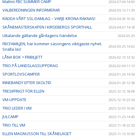
Malmö FBC SUMMER CAMP
2026-07-04 14:00
VALBEREDNINGEN INFORMERAR
2026-05-15 11:39
RÄDDA VÅRT SSL-DAMLAG – VARJE KRONA RÄKNAS!
2026-04-30 10:52
SKÅNEMÄSTERSKAPEN I KIRSEBERGS SPORTHALL
2026-04-07 14:18
Uttalande gällande gårdagens händelse
2026-03-29
FBCFAMILJEN, här kommer säsongens viktigaste nyhet.
2026-03-25 16:02
Snälla läs!
LÅNA BOK = FRIBILJETT
2026-02-13 13:52
TRIO PÅ LANDSLAGSUPPDRAG
2026-02-04 11:13
SPORTLOVSCAMPER
2026-01-26 14:56
INNEBANDY EFTER SKOLTID
2026-01-20 12:58
TRESIFFRIGT FÖR ELLEN
2025-12-12 18:08
VM-UPPDATE
2025-12-10 23:56
TRIO LEDER I VM
2025-12-05 10:00
JULCAMP
2025-11-25 14:40
TRIO TILL VM
2025-11-18 22:53
ELLEN MAGNUSSON TILL SKÅNELAGET
2025-11-15 10:00