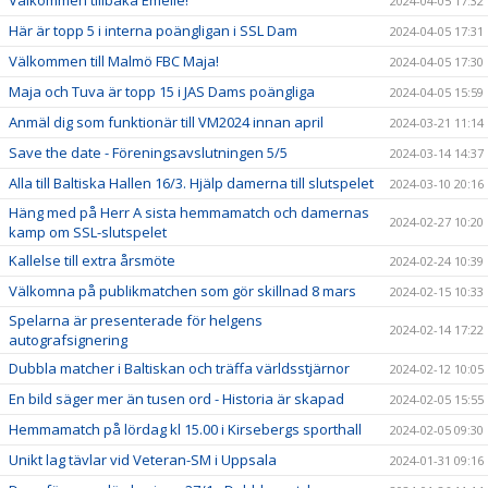
2024-04-05 17:32
Här är topp 5 i interna poängligan i SSL Dam
2024-04-05 17:31
Välkommen till Malmö FBC Maja!
2024-04-05 17:30
Maja och Tuva är topp 15 i JAS Dams poängliga
2024-04-05 15:59
Anmäl dig som funktionär till VM2024 innan april
2024-03-21 11:14
Save the date - Föreningsavslutningen 5/5
2024-03-14 14:37
Alla till Baltiska Hallen 16/3. Hjälp damerna till slutspelet
2024-03-10 20:16
Häng med på Herr A sista hemmamatch och damernas
2024-02-27 10:20
kamp om SSL-slutspelet
Kallelse till extra årsmöte
2024-02-24 10:39
Välkomna på publikmatchen som gör skillnad 8 mars
2024-02-15 10:33
Spelarna är presenterade för helgens
2024-02-14 17:22
autografsignering
Dubbla matcher i Baltiskan och träffa världsstjärnor
2024-02-12 10:05
En bild säger mer än tusen ord - Historia är skapad
2024-02-05 15:55
Hemmamatch på lördag kl 15.00 i Kirsebergs sporthall
2024-02-05 09:30
Unikt lag tävlar vid Veteran-SM i Uppsala
2024-01-31 09:16