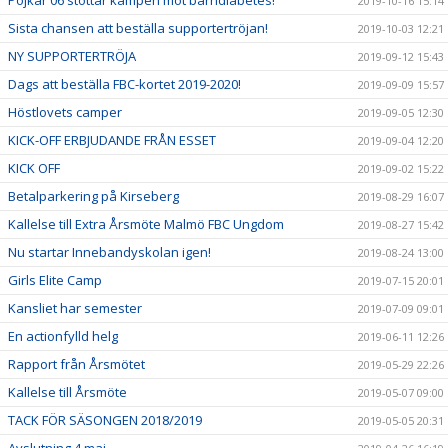
2019-10-16 15:14
Sista chansen att beställa supportertröjan!
2019-10-03 12:21
NY SUPPORTERTRÖJA
2019-09-12 15:43
Dags att beställa FBC-kortet 2019-2020!
2019-09-09 15:57
Höstlovets camper
2019-09-05 12:30
KICK-OFF ERBJUDANDE FRÅN ESSET
2019-09-04 12:20
KICK OFF
2019-09-02 15:22
Betalparkering på Kirseberg
2019-08-29 16:07
Kallelse till Extra Årsmöte Malmö FBC Ungdom
2019-08-27 15:42
Nu startar Innebandyskolan igen!
2019-08-24 13:00
Girls Elite Camp
2019-07-15 20:01
Kansliet har semester
2019-07-09 09:01
En actionfylld helg
2019-06-11 12:26
Rapport från Årsmötet
2019-05-29 22:26
Kallelse till Årsmöte
2019-05-07 09:00
TACK FÖR SÄSONGEN 2018/2019
2019-05-05 20:31
Avslutning 4 maj