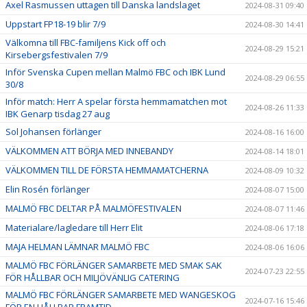
Axel Rasmussen uttagen till Danska landslaget
2024-08-31 09:40
Uppstart FP18-19 blir 7/9
2024-08-30 14:41
Välkomna till FBC-familjens Kick off och
2024-08-29 15:21
Kirsebergsfestivalen 7/9
Inför Svenska Cupen mellan Malmö FBC och IBK Lund
2024-08-29 06:55
30/8
Inför match: Herr A spelar första hemmamatchen mot
2024-08-26 11:33
IBK Genarp tisdag 27 aug
Sol Johansen förlänger
2024-08-16 16:00
VÄLKOMMEN ATT BÖRJA MED INNEBANDY
2024-08-14 18:01
VÄLKOMMEN TILL DE FÖRSTA HEMMAMATCHERNA
2024-08-09 10:32
Elin Rosén förlänger
2024-08-07 15:00
MALMÖ FBC DELTAR PÅ MALMÖFESTIVALEN
2024-08-07 11:46
Materialare/lagledare till Herr Elit
2024-08-06 17:18
MAJA HELMAN LÄMNAR MALMÖ FBC
2024-08-06 16:06
MALMÖ FBC FÖRLÄNGER SAMARBETE MED SMAK SAK
2024-07-23 22:55
FÖR HÅLLBAR OCH MILJÖVÄNLIG CATERING
MALMÖ FBC FÖRLÄNGER SAMARBETE MED WANGESKOG
2024-07-16 15:46
FÖR EN HÅLLBAR FRAMTID