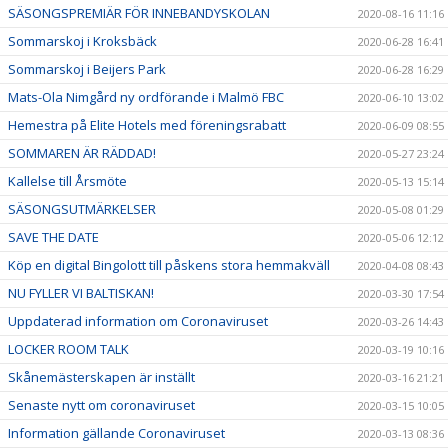
SÄSONGSPREMIÄR FÖR INNEBANDYSKOLAN
2020-08-16 11:16
Sommarskoj i Kroksbäck
2020-06-28 16:41
Sommarskoj i Beijers Park
2020-06-28 16:29
Mats-Ola Nimgård ny ordförande i Malmö FBC
2020-06-10 13:02
Hemestra på Elite Hotels med föreningsrabatt
2020-06-09 08:55
SOMMAREN ÄR RÄDDAD!
2020-05-27 23:24
Kallelse till Årsmöte
2020-05-13 15:14
SÄSONGSUTMÄRKELSER
2020-05-08 01:29
SAVE THE DATE
2020-05-06 12:12
Köp en digital Bingolott till påskens stora hemmakväll
2020-04-08 08:43
NU FYLLER VI BALTISKAN!
2020-03-30 17:54
Uppdaterad information om Coronaviruset
2020-03-26 14:43
LOCKER ROOM TALK
2020-03-19 10:16
Skånemästerskapen är inställt
2020-03-16 21:21
Senaste nytt om coronaviruset
2020-03-15 10:05
Information gällande Coronaviruset
2020-03-13 08:36