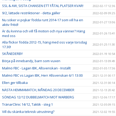
SSL & AW, SISTA CHANSEN ETT FÅTAL PLATSER KVAR!
2022-02-17 12:36
9/2, lättade restriktioner - detta gäller
2022-02-09 09:25
Nu söker vi pojkar födda runt 2014-17 som vill ha en
2022-01-27 13:06
aktiv fritid!
Är du kvinna och vill få motion och nya vänner? Häng
2022-01-26 15:41
med oss
Alla flickor födda 2012-15, häng med oss varje torsdag
2022-01-25 11:30
17.30!
SKÅNEDERBY
2022-01-19 10:54
Börja på innebandy, barn som vuxen
2022-01-13 09:49
Malmö FBC - Lagan IBK, Allsvenskan - Inställt
2022-01-05 17:36
Malmö FBC vs Lagan IBK, Herr Allsvenskan 6/1 13:00
2021-12-31 00:17
Ellen ger tillbaka
2021-12-31 00:14
NÄSTA HEMMAMATCH, MÅNDAG 20 DECEMBER
2021-12-13 20:42
SÖNDAG 12/12 DUBBELMATCH MOT WARBERG
2021-12-06 17:17
TränarClinic 14/12, Taktik - steg 1
2021-12-05 09:15
Vill du skänka teknisk utrustning?
2021-12-02 19:55