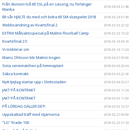
Från division två till SSL på en säsong, nu förlänger
2018-04-04 21:48
Marika
Bli vår HJÄLTE du med och bidra till SM-slutspelet 2018
2018-03-24 07:40
Webbsändning av Kvartsfinal 2
2018-03-23 22:52
EXTRA! Målvaktsspecial på Malmö Floorball Camp
2018-03-23 15:52
Kvartsfinal 2:5
2018-03-19 09:10
Vi möblerar om
2018-03-16 11:26
Mainz Ohlsson blir Malmö trogen
2018-03-07 09:00
Sista seriematchen på himmaplan!
2018-03-06 20:06
Säkra kontrakt
2018-03-05 22:50
Nytt tjejlag startar upp i Slottsstaden
2018-03-04 23:27
JAKT PÅ KONTRAKT
2018-03-03 11:26
JAKT PÅ KONTRAKT
2018-03-03 11:00
PÅ LÖRDAG GÄLLER DET!
2018-03-02 13:57
Uppskattad träff med stjärnorna
2018-02-27 09:00
"LG" firade 100
2018-02-25 21:53