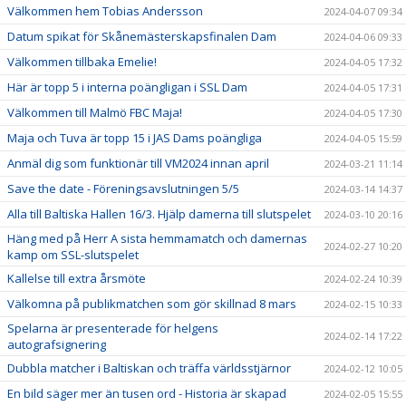
Välkommen hem Tobias Andersson
2024-04-07 09:34
Datum spikat för Skånemästerskapsfinalen Dam
2024-04-06 09:33
Välkommen tillbaka Emelie!
2024-04-05 17:32
Här är topp 5 i interna poängligan i SSL Dam
2024-04-05 17:31
Välkommen till Malmö FBC Maja!
2024-04-05 17:30
Maja och Tuva är topp 15 i JAS Dams poängliga
2024-04-05 15:59
Anmäl dig som funktionär till VM2024 innan april
2024-03-21 11:14
Save the date - Föreningsavslutningen 5/5
2024-03-14 14:37
Alla till Baltiska Hallen 16/3. Hjälp damerna till slutspelet
2024-03-10 20:16
Häng med på Herr A sista hemmamatch och damernas
2024-02-27 10:20
kamp om SSL-slutspelet
Kallelse till extra årsmöte
2024-02-24 10:39
Välkomna på publikmatchen som gör skillnad 8 mars
2024-02-15 10:33
Spelarna är presenterade för helgens
2024-02-14 17:22
autografsignering
Dubbla matcher i Baltiskan och träffa världsstjärnor
2024-02-12 10:05
En bild säger mer än tusen ord - Historia är skapad
2024-02-05 15:55