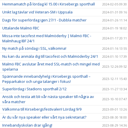
Hemmamatch på lördag kl 15.00 i Kirsebergs sporthall
2024-02-05 09:30
Unikt lag tävlar vid Veteran-SM i Uppsala
2024-01-31 09:16
Dags för superlördag igen 27/1 - Dubbla matcher
2024-01-26 11:14
Uttalande Malmö FBC
2024-01-19 18:02
Missa inte tacofest med Malmöderby | Malmö FBC -
2024-01-17 20:11
Malmhaug IBF 24/1
Ny match på söndag i SSL, välkomna!
2024-01-16 13:55
Nu kan du anmäla dig till tacofest och Malmöderby 24/1
2024-01-10 17:39
Malmö FBC avslutar året med SSL-match och mingel med
2023-12-26 09:52
spelarna
Spännande innebandyhelg i Kirsebergs sporthall –
2023-12-11 15:43
Pepparkakor och unga talanger i fokus!
Superlördag i Stadions sporthall 2/12
2023-11-27 13:34
Ansök och testa att bli vår nästa speaker till några av
2023-10-10 07:47
våra matcher
Välkomna till Kirsebergsfestivalen! Lördag 9/9
2023-09-01 13:26
Är du vår nya speaker eller vårt nya sekretariat?
2023-08-30 18:00
Innebandyskolan drar igång!
2023-08-29 14:36