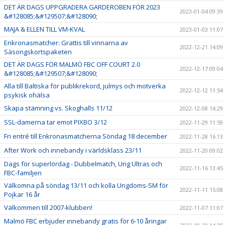
DET ÄR DAGS UPPGRADERA GARDEROBEN FÖR 2023
2023-01-04 09:39
&#128085;&#129507;&#128090;
MAJA & ELLEN TILL VM-KVAL
2023-01-03 11:07
Enkronasmatcher: Grattis till vinnarna av
2022-12-21 14:09
Säsongskortspaketen
DET ÄR DAGS FÖR MALMÖ FBC OFF COURT 2.0
2022-12-17 09:04
&#128085;&#129507;&#128090;
Alla till Baltiska för publikrekord, julmys och motverka
2022-12-12 11:54
psykisk ohälsa
Skapa stämning vs. Skoghalls 11/12
2022-12-08 14:29
SSL-damerna tar emot PIXBO 3/12
2022-11-29 11:59
Fri entré till Enkronasmatcherna Söndag 18 december
2022-11-28 16:13
After Work och innebandy i världsklass 23/11
2022-11-20 09:02
Dags för superlördag - Dubbelmatch, Ung Ultras och
2022-11-16 13:45
FBC-familjen
Välkomna på söndag 13/11 och kolla Ungdoms-SM för
2022-11-11 15:08
Pojkar 16 år
Välkommen till 2007-klubben!
2022-11-07 11:07
Malmö FBC erbjuder innebandy gratis för 6-10 åringar