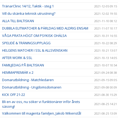
TränarClinic 14/12, Taktik - steg 1
2021-12-05 09:15
Vill du skänka teknisk utrustning?
2021-12-02 19:55
ALLA TILL BALTISKAN
2021-11-10 08:12
DUBBLA ELITMATCHER & PÄRLDAG MED ALDRIG ENSAM
2021-11-07 10:17
VÅGA PRATA HÖGT OM PSYKISK OHÄLSA
2021-10-31 16:55
SPELIDÉ & TRÄNINGSUPPLÄGG
2021-10-22 08:29
HELGENS MATCHER I SSL & ALLSVENSKAN
2021-10-21 13:07
AFTER WORK & SSL
2021-10-13 14:05
FAMILJEDAG PÅ BALTISKAN
2021-10-07 10:54
HEMMAPREMIÄR x 2
2021-09-24 08:38
Domarutbildning - Matchledaren
2021-09-15 09:05
Domarutbildning - Ungdomsdomaren
2021-09-08 00:09
KICK OFF 21-22
2021-08-30 15:29
Bli en av oss, nu söker vi funktionärer inför årets
2021-08-25 14:21
säsong!
Välkommen till magenta familjen, Jakob Wikenstål
2021-08-25 13:09