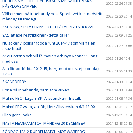
DUBBLA MATCHER I BALTISKAN & MISSA INTE VÅRA
2022-02-26 09:38
PÅSKLOVSCAMPER!
Välkommen på innebandy hela Sportlovet kostnadsfritt
2022-02-20 20:14
måndag till fredag!
SSL & AW, SISTA CHANSEN ETT FÅTAL PLATSER KVAR!
2022-02-17 12:36
9/2, lättade restriktioner - detta gäller
2022-02-09 09:25
Nu söker vi pojkar födda runt 2014-17 som vill ha en
2022-01-27 13:06
aktiv fritid!
Är du kvinna och vill få motion och nya vänner? Häng
2022-01-26 15:41
med oss
Alla flickor födda 2012-15, häng med oss varje torsdag
2022-01-25 11:30
17.30!
SKÅNEDERBY
2022-01-19 10:54
Börja på innebandy, barn som vuxen
2022-01-13 09:49
Malmö FBC - Lagan IBK, Allsvenskan - Inställt
2022-01-05 17:36
Malmö FBC vs Lagan IBK, Herr Allsvenskan 6/1 13:00
2021-12-31 00:17
Ellen ger tillbaka
2021-12-31 00:14
NÄSTA HEMMAMATCH, MÅNDAG 20 DECEMBER
2021-12-13 20:42
SÖNDAG 12/12 DUBBELMATCH MOT WARBERG
2021-12-06 17:17