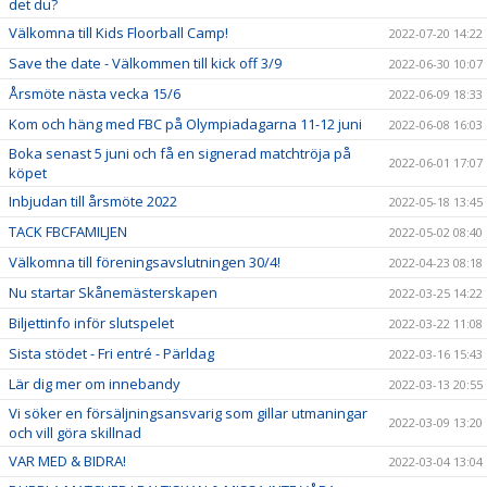
det du?
Välkomna till Kids Floorball Camp!
2022-07-20 14:22
Save the date - Välkommen till kick off 3/9
2022-06-30 10:07
Årsmöte nästa vecka 15/6
2022-06-09 18:33
Kom och häng med FBC på Olympiadagarna 11-12 juni
2022-06-08 16:03
Boka senast 5 juni och få en signerad matchtröja på
2022-06-01 17:07
köpet
Inbjudan till årsmöte 2022
2022-05-18 13:45
TACK FBCFAMILJEN
2022-05-02 08:40
Välkomna till föreningsavslutningen 30/4!
2022-04-23 08:18
Nu startar Skånemästerskapen
2022-03-25 14:22
Biljettinfo inför slutspelet
2022-03-22 11:08
Sista stödet - Fri entré - Pärldag
2022-03-16 15:43
Lär dig mer om innebandy
2022-03-13 20:55
Vi söker en försäljningsansvarig som gillar utmaningar
2022-03-09 13:20
och vill göra skillnad
VAR MED & BIDRA!
2022-03-04 13:04