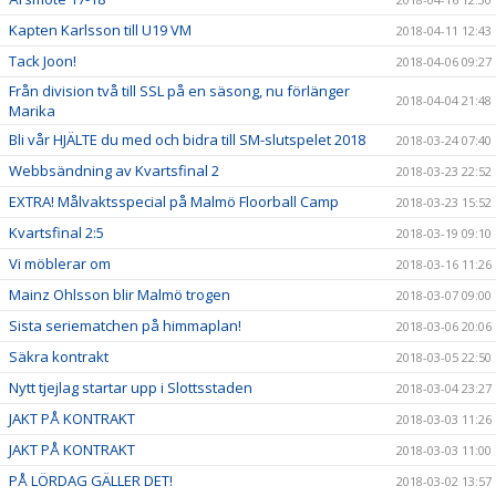
Kapten Karlsson till U19 VM
2018-04-11 12:43
Tack Joon!
2018-04-06 09:27
Från division två till SSL på en säsong, nu förlänger
2018-04-04 21:48
Marika
Bli vår HJÄLTE du med och bidra till SM-slutspelet 2018
2018-03-24 07:40
Webbsändning av Kvartsfinal 2
2018-03-23 22:52
EXTRA! Målvaktsspecial på Malmö Floorball Camp
2018-03-23 15:52
Kvartsfinal 2:5
2018-03-19 09:10
Vi möblerar om
2018-03-16 11:26
Mainz Ohlsson blir Malmö trogen
2018-03-07 09:00
Sista seriematchen på himmaplan!
2018-03-06 20:06
Säkra kontrakt
2018-03-05 22:50
Nytt tjejlag startar upp i Slottsstaden
2018-03-04 23:27
JAKT PÅ KONTRAKT
2018-03-03 11:26
JAKT PÅ KONTRAKT
2018-03-03 11:00
PÅ LÖRDAG GÄLLER DET!
2018-03-02 13:57