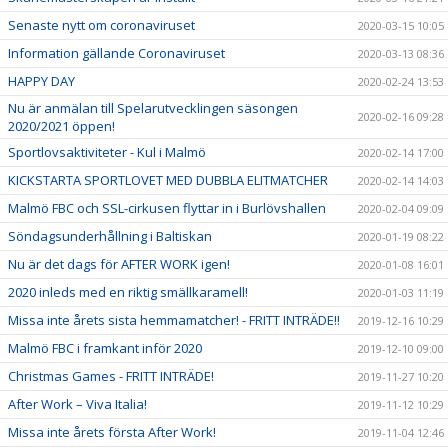
Senaste nytt om coronaviruset
2020-03-15 10:05
Information gällande Coronaviruset
2020-03-13 08:36
HAPPY DAY
2020-02-24 13:53
Nu är anmälan till Spelarutvecklingen säsongen
2020-02-16 09:28
2020/2021 öppen!
Sportlovsaktiviteter - Kul i Malmö
2020-02-14 17:00
KICKSTARTA SPORTLOVET MED DUBBLA ELITMATCHER
2020-02-14 14:03
Malmö FBC och SSL-cirkusen flyttar in i Burlövshallen
2020-02-04 09:09
Söndagsunderhållning i Baltiskan
2020-01-19 08:22
Nu är det dags för AFTER WORK igen!
2020-01-08 16:01
2020 inleds med en riktig smällkaramell!
2020-01-03 11:19
Missa inte årets sista hemmamatcher! - FRITT INTRÄDE!!
2019-12-16 10:29
Malmö FBC i framkant inför 2020
2019-12-10 09:00
Christmas Games - FRITT INTRÄDE!
2019-11-27 10:20
After Work – Viva Italia!
2019-11-12 10:29
Missa inte årets första After Work!
2019-11-04 12:46