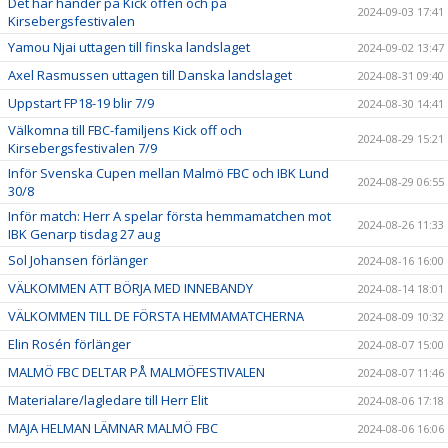
Det här händer på Kick offen och på
2024-09-03 17:41
Kirsebergsfestivalen
Yamou Njai uttagen till finska landslaget
2024-09-02 13:47
Axel Rasmussen uttagen till Danska landslaget
2024-08-31 09:40
Uppstart FP18-19 blir 7/9
2024-08-30 14:41
Välkomna till FBC-familjens Kick off och
2024-08-29 15:21
Kirsebergsfestivalen 7/9
Inför Svenska Cupen mellan Malmö FBC och IBK Lund
2024-08-29 06:55
30/8
Inför match: Herr A spelar första hemmamatchen mot
2024-08-26 11:33
IBK Genarp tisdag 27 aug
Sol Johansen förlänger
2024-08-16 16:00
VÄLKOMMEN ATT BÖRJA MED INNEBANDY
2024-08-14 18:01
VÄLKOMMEN TILL DE FÖRSTA HEMMAMATCHERNA
2024-08-09 10:32
Elin Rosén förlänger
2024-08-07 15:00
MALMÖ FBC DELTAR PÅ MALMÖFESTIVALEN
2024-08-07 11:46
Materialare/lagledare till Herr Elit
2024-08-06 17:18
MAJA HELMAN LÄMNAR MALMÖ FBC
2024-08-06 16:06