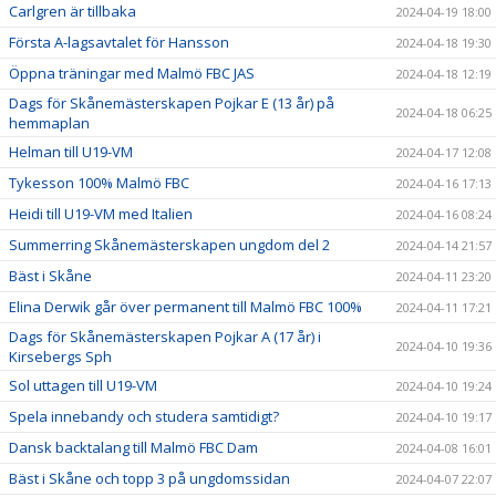
Carlgren är tillbaka
2024-04-19 18:00
Första A-lagsavtalet för Hansson
2024-04-18 19:30
Öppna träningar med Malmö FBC JAS
2024-04-18 12:19
Dags för Skånemästerskapen Pojkar E (13 år) på
2024-04-18 06:25
hemmaplan
Helman till U19-VM
2024-04-17 12:08
Tykesson 100% Malmö FBC
2024-04-16 17:13
Heidi till U19-VM med Italien
2024-04-16 08:24
Summerring Skånemästerskapen ungdom del 2
2024-04-14 21:57
Bäst i Skåne
2024-04-11 23:20
Elina Derwik går över permanent till Malmö FBC 100%
2024-04-11 17:21
Dags för Skånemästerskapen Pojkar A (17 år) i
2024-04-10 19:36
Kirsebergs Sph
Sol uttagen till U19-VM
2024-04-10 19:24
Spela innebandy och studera samtidigt?
2024-04-10 19:17
Dansk backtalang till Malmö FBC Dam
2024-04-08 16:01
Bäst i Skåne och topp 3 på ungdomssidan
2024-04-07 22:07