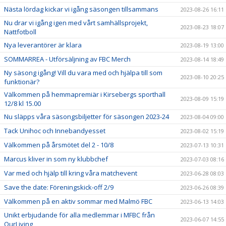
Nästa lördag kickar vi igång säsongen tillsammans
2023-08-26 16:11
Nu drar vi igång igen med vårt samhällsprojekt,
2023-08-23 18:07
Nattfotboll
Nya leverantörer är klara
2023-08-19 13:00
SOMMARREA - Utförsäljning av FBC Merch
2023-08-14 18:49
Ny säsong igång! Vill du vara med och hjälpa till som
2023-08-10 20:25
funktionär?
Välkommen på hemmapremiär i Kirsebergs sporthall
2023-08-09 15:19
12/8 kl 15.00
Nu släpps våra säsongsbiljetter för säsongen 2023-24
2023-08-04 09:00
Tack Unihoc och Innebandyesset
2023-08-02 15:19
Välkommen på årsmötet del 2 - 10/8
2023-07-13 10:31
Marcus kliver in som ny klubbchef
2023-07-03 08:16
Var med och hjälp till kring våra matchevent
2023-06-28 08:03
Save the date: Föreningskick-off 2/9
2023-06-26 08:39
Välkommen på en aktiv sommar med Malmö FBC
2023-06-13 14:03
Unikt erbjudande för alla medlemmar i MFBC från
2023-06-07 14:55
OurLiving