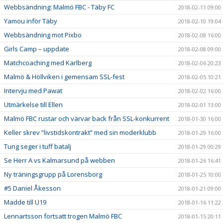
Webbsändning: Malmö FBC - Täby FC
2018-02-11 09:00
Yamou inför Täby
2018-02-10 19:04
Webbsändning mot Pixbo
2018-02-08 16:00
Girls Camp – uppdate
2018-02-08 09:00
Matchcoaching med Karlberg
2018-02-06 20:23
Malmö & Höllviken i gemensam SSL-fest
2018-02-05 10:21
Intervju med Pawat
2018-02-02 16:00
Utmärkelse till Ellen
2018-02-01 13:00
Malmö FBC rustar och värvar back från SSL-konkurrent
2018-01-30 16:00
Keller skrev ”livstidskontrakt” med sin moderklubb
2018-01-29 16:00
Tung seger i tuff batalj
2018-01-29 00:29
Se Herr A vs Kalmarsund på webben
2018-01-26 16:41
Ny träningsgrupp på Lorensborg
2018-01-25 10:00
#5 Daniel Åkesson
2018-01-21 09:00
Madde till U19
2018-01-16 11:22
Lennartsson fortsatt trogen Malmö FBC
2018-01-15 20:11