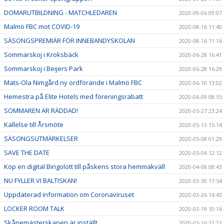
DOMARUTBILDNING - MATCHLEDAREN
2020-09-06 09:07
Malmö FBC mot COVID-19
2020-08-16 11:40
SÄSONGSPREMIÄR FÖR INNEBANDYSKOLAN
2020-08-16 11:16
Sommarskoj i Kroksbäck
2020-06-28 16:41
Sommarskoj i Beijers Park
2020-06-28 16:29
Mats-Ola Nimgård ny ordförande i Malmö FBC
2020-06-10 13:02
Hemestra på Elite Hotels med föreningsrabatt
2020-06-09 08:55
SOMMAREN ÄR RÄDDAD!
2020-05-27 23:24
Kallelse till Årsmöte
2020-05-13 15:14
SÄSONGSUTMÄRKELSER
2020-05-08 01:29
SAVE THE DATE
2020-05-06 12:12
Köp en digital Bingolott till påskens stora hemmakväll
2020-04-08 08:43
NU FYLLER VI BALTISKAN!
2020-03-30 17:54
Uppdaterad information om Coronaviruset
2020-03-26 14:43
LOCKER ROOM TALK
2020-03-19 10:16
Skånemästerskapen är inställt
2020-03-16 21:21