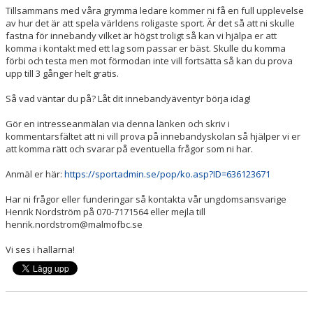
Tillsammans med våra grymma ledare kommer ni få en full upplevelse
av hur det är att spela världens roligaste sport. Är det så att ni skulle
fastna för innebandy vilket är högst troligt så kan vi hjälpa er att
komma i kontakt med ett lag som passar er bäst. Skulle du komma
förbi och testa men mot förmodan inte vill fortsätta så kan du prova
upp till 3 gånger helt gratis.
Så vad väntar du på? Låt dit innebandyäventyr börja idag!
Gör en intresseanmälan via denna länken och skriv i
kommentarsfältet att ni vill prova på innebandyskolan så hjälper vi er
att komma rätt och svarar på eventuella frågor som ni har.
Anmäl er här:
https://sportadmin.se/pop/ko.asp?ID=636123671
Har ni frågor eller funderingar så kontakta vår ungdomsansvarige
Henrik Nordström på 070-7171564 eller mejla till
henrik.nordstrom@malmofbc.se
Vi ses i hallarna!