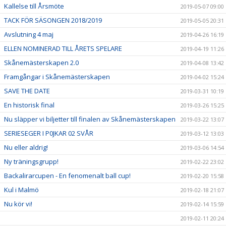
Kallelse till Årsmöte
2019-05-07 09:00
TACK FÖR SÄSONGEN 2018/2019
2019-05-05 20:31
Avslutning 4 maj
2019-04-26 16:19
ELLEN NOMINERAD TILL ÅRETS SPELARE
2019-04-19 11:26
Skånemästerskapen 2.0
2019-04-08 13:42
Framgångar i Skånemästerskapen
2019-04-02 15:24
SAVE THE DATE
2019-03-31 10:19
En historisk final
2019-03-26 15:25
Nu släpper vi biljetter till finalen av Skånemästerskapen
2019-03-22 13:07
SERIESEGER I P0JKAR 02 SVÅR
2019-03-12 13:03
Nu eller aldrig!
2019-03-06 14:54
Ny träningsgrupp!
2019-02-22 23:02
Backalirarcupen - En fenomenalt ball cup!
2019-02-20 15:58
Kul i Malmö
2019-02-18 21:07
Nu kör vi!
2019-02-14 15:59
2019-02-11 20:24