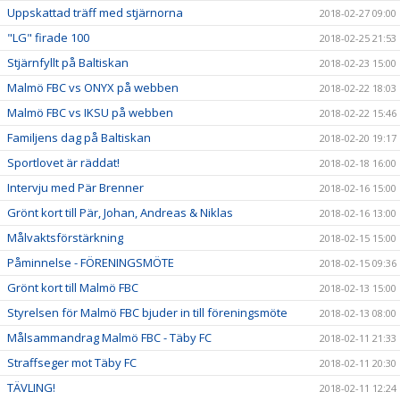
Uppskattad träff med stjärnorna
2018-02-27 09:00
"LG" firade 100
2018-02-25 21:53
Stjärnfyllt på Baltiskan
2018-02-23 15:00
Malmö FBC vs ONYX på webben
2018-02-22 18:03
Malmö FBC vs IKSU på webben
2018-02-22 15:46
Familjens dag på Baltiskan
2018-02-20 19:17
Sportlovet är räddat!
2018-02-18 16:00
Intervju med Pär Brenner
2018-02-16 15:00
Grönt kort till Pär, Johan, Andreas & Niklas
2018-02-16 13:00
Målvaktsförstärkning
2018-02-15 15:00
Påminnelse - FÖRENINGSMÖTE
2018-02-15 09:36
Grönt kort till Malmö FBC
2018-02-13 15:00
Styrelsen för Malmö FBC bjuder in till föreningsmöte
2018-02-13 08:00
Målsammandrag Malmö FBC - Täby FC
2018-02-11 21:33
Straffseger mot Täby FC
2018-02-11 20:30
TÄVLING!
2018-02-11 12:24