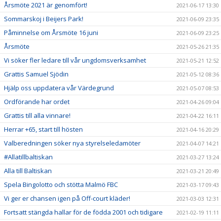
Årsmöte 2021 är genomfört!
2021-06-17 13:30
Sommarskoj i Beijers Park!
2021-06-09 23:35
Påminnelse om Årsmöte 16 juni
2021-06-09 23:25
Årsmöte
2021-05-26 21:35
Vi söker fler ledare till vår ungdomsverksamhet
2021-05-21 12:52
Grattis Samuel Sjödin
2021-05-12 08:36
Hjälp oss uppdatera vår Värdegrund
2021-05-07 08:53
Ordförande har ordet
2021-04-26 09:04
Grattis till alla vinnare!
2021-04-22 16:11
Herrar +65, start till hösten
2021-04-16 20:29
Valberedningen söker nya styrelseledamöter
2021-04-07 14:21
#Allatillbaltiskan
2021-03-27 13:24
Alla till Baltiskan
2021-03-21 20:49
Spela Bingolotto och stötta Malmö FBC
2021-03-17 09:43
Vi ger er chansen igen på Off-court kläder!
2021-03-03 12:31
Fortsatt stängda hallar för de födda 2001 och tidigare
2021-02-19 11:11