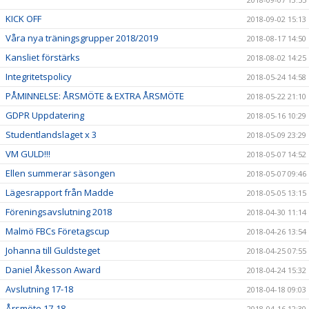
KICK OFF
2018-09-02 15:13
Våra nya träningsgrupper 2018/2019
2018-08-17 14:50
Kansliet förstärks
2018-08-02 14:25
Integritetspolicy
2018-05-24 14:58
PÅMINNELSE: ÅRSMÖTE & EXTRA ÅRSMÖTE
2018-05-22 21:10
GDPR Uppdatering
2018-05-16 10:29
Studentlandslaget x 3
2018-05-09 23:29
VM GULD!!!
2018-05-07 14:52
Ellen summerar säsongen
2018-05-07 09:46
Lägesrapport från Madde
2018-05-05 13:15
Föreningsavslutning 2018
2018-04-30 11:14
Malmö FBCs Företagscup
2018-04-26 13:54
Johanna till Guldsteget
2018-04-25 07:55
Daniel Åkesson Award
2018-04-24 15:32
Avslutning 17-18
2018-04-18 09:03
Årsmöte 17-18
2018-04-16 12:30