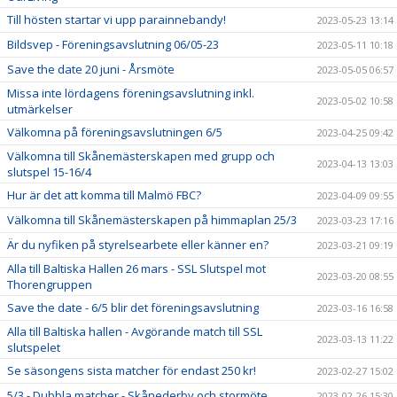
Till hösten startar vi upp parainnebandy!
2023-05-23 13:14
Bildsvep - Föreningsavslutning 06/05-23
2023-05-11 10:18
Save the date 20 juni - Årsmöte
2023-05-05 06:57
Missa inte lördagens föreningsavslutning inkl.
2023-05-02 10:58
utmärkelser
Välkomna på föreningsavslutningen 6/5
2023-04-25 09:42
Välkomna till Skånemästerskapen med grupp och
2023-04-13 13:03
slutspel 15-16/4
Hur är det att komma till Malmö FBC?
2023-04-09 09:55
Välkomna till Skånemästerskapen på himmaplan 25/3
2023-03-23 17:16
Är du nyfiken på styrelsearbete eller känner en?
2023-03-21 09:19
Alla till Baltiska Hallen 26 mars - SSL Slutspel mot
2023-03-20 08:55
Thorengruppen
Save the date - 6/5 blir det föreningsavslutning
2023-03-16 16:58
Alla till Baltiska hallen - Avgörande match till SSL
2023-03-13 11:22
slutspelet
Se säsongens sista matcher för endast 250 kr!
2023-02-27 15:02
5/3 - Dubbla matcher - Skånederby och stormöte
2023-02-26 15:30