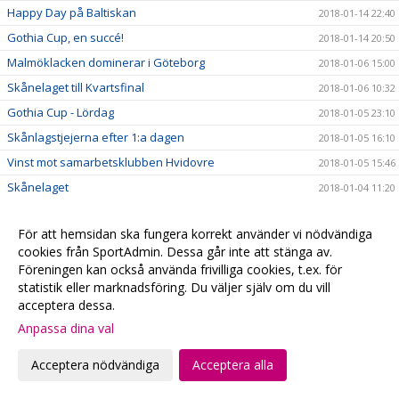
Happy Day på Baltiskan
2018-01-14 22:40
Gothia Cup, en succé!
2018-01-14 20:50
Malmöklacken dominerar i Göteborg
2018-01-06 15:00
Skånelaget till Kvartsfinal
2018-01-06 10:32
Gothia Cup - Lördag
2018-01-05 23:10
Skånlagstjejerna efter 1:a dagen
2018-01-05 16:10
Vinst mot samarbetsklubben Hvidovre
2018-01-05 15:46
Skånelaget
2018-01-04 11:20
Se våra Gothia-lag på webben
2018-01-04 10:24
För att hemsidan ska fungera korrekt använder vi nödvändiga
Följ våra lag på Gothia Cup
2018-01-04 05:47
cookies från SportAdmin. Dessa går inte att stänga av.
#fbcfamiljen goes Gothia
2018-01-02 20:58
Föreningen kan också använda frivilliga cookies, t.ex. för
God Jul & Gott Nytt År
statistik eller marknadsföring. Du väljer själv om du vill
2017-12-23 20:13
acceptera dessa.
Kansliet håller stängd
2017-12-22 20:28
Anpassa dina val
Hyllade VM-hjältar
2017-12-22 00:15
Julklappstips 2 - Hushållsnära tjänster till medlemspriser
2017-12-21 12:31
Acceptera nödvändiga
Acceptera alla
Damerna vidare i SkM
2017-12-21 10:10