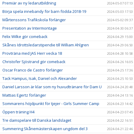
Premiär av ny ledarutbildning
2024-05-07 07:13
Börja spela innebandy för barn födda 2018-19
2024-05-03 17:53
Mårtenssons Trafikskola förlänger
2024-05-02 09:37
Presentation av Intermontage
2024-04-30 06:37
Felix Wilke gör comeback
2024-04-29 15:00
Skånes Idrottsledarstipendie till William Ahlgren
2024-04-29 06:50
Provträna med JAS Herr vecka 18
2024-04-28 10:58
Christofer Sjöstrand gör comeback
2024-04-26 16:05
Oscar Franco de Castro förlänger
2024-04-25 17:36
Tack Hampus, Isak, Daniel och Alexander
2024-04-25 10:53
Daniel Larsson är klar som ny huvudtränare för Dam U
2024-04-24 20:48
Mattias Egertz förlänger
2024-04-24 13:16
Sommarens höjdpunkt för tjejer - Girls Summer Camp
2024-04-23 14:42
Öppen träning H4
2024-04-23 07:45
Tre damspelare till Danska landslaget
2024-04-22 16:51
Summering Skånemästerskapen ungdom del 3
2024-04-21 22:46