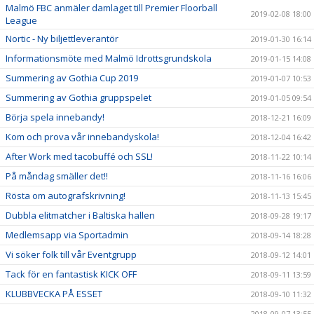
Malmö FBC anmäler damlaget till Premier Floorball
2019-02-08 18:00
League
Nortic - Ny biljettleverantör
2019-01-30 16:14
Informationsmöte med Malmö Idrottsgrundskola
2019-01-15 14:08
Summering av Gothia Cup 2019
2019-01-07 10:53
Summering av Gothia gruppspelet
2019-01-05 09:54
Börja spela innebandy!
2018-12-21 16:09
Kom och prova vår innebandyskola!
2018-12-04 16:42
After Work med tacobuffé och SSL!
2018-11-22 10:14
På måndag smäller det!!
2018-11-16 16:06
Rösta om autografskrivning!
2018-11-13 15:45
Dubbla elitmatcher i Baltiska hallen
2018-09-28 19:17
Medlemsapp via Sportadmin
2018-09-14 18:28
Vi söker folk till vår Eventgrupp
2018-09-12 14:01
Tack för en fantastisk KICK OFF
2018-09-11 13:59
KLUBBVECKA PÅ ESSET
2018-09-10 11:32
2018-09-07 13:55