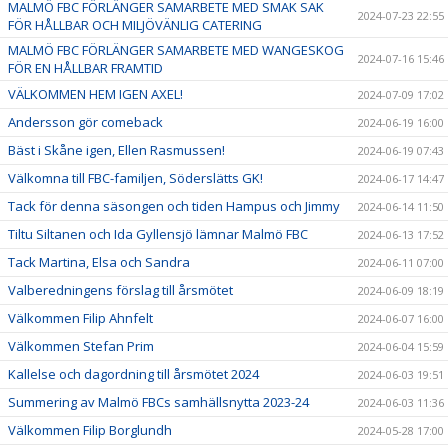
MALMÖ FBC FÖRLÄNGER SAMARBETE MED SMAK SAK
2024-07-23 22:55
FÖR HÅLLBAR OCH MILJÖVÄNLIG CATERING
MALMÖ FBC FÖRLÄNGER SAMARBETE MED WANGESKOG
2024-07-16 15:46
FÖR EN HÅLLBAR FRAMTID
VÄLKOMMEN HEM IGEN AXEL!
2024-07-09 17:02
Andersson gör comeback
2024-06-19 16:00
Bäst i Skåne igen, Ellen Rasmussen!
2024-06-19 07:43
Välkomna till FBC-familjen, Söderslätts GK!
2024-06-17 14:47
Tack för denna säsongen och tiden Hampus och Jimmy
2024-06-14 11:50
Tiltu Siltanen och Ida Gyllensjö lämnar Malmö FBC
2024-06-13 17:52
Tack Martina, Elsa och Sandra
2024-06-11 07:00
Valberedningens förslag till årsmötet
2024-06-09 18:19
Välkommen Filip Ahnfelt
2024-06-07 16:00
Välkommen Stefan Prim
2024-06-04 15:59
Kallelse och dagordning till årsmötet 2024
2024-06-03 19:51
Summering av Malmö FBCs samhällsnytta 2023-24
2024-06-03 11:36
Välkommen Filip Borglundh
2024-05-28 17:00