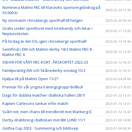
Nominera Malmö FBC till Klaraviks sponsringsbidrag på
2023-02-24 13:50
50 000 kr
Ny stormatch i Kirsebergs sporthall till helgen
2023-02-20 09:34
Gratis under sportlovet med innebandy och lekar i
2023-02-17 15:20
Neptuniskolan
På lördag är det SSL igen i Kirsebergs sporthall!
2023-02-14 10:46
Semifinal i DM och Malmö-derby 14/2 Malmö FBC B -
2023-02-13 15:35
Malmö FBC A
500 KR FÖR VÅRT FBC-KORT, ÅRSKORTET 2022-23
2023-02-12 18:35
Familjevänlig AW och Skånederby onsdag 15/2
2023-02-12 10:51
Hjälpa till på Malmö Open 11/2?
2023-02-04 09:08
Premiär för vår yngsta träningsgrupp! Bollkul!
2023-01-27 10:05
Dags för dubbla matcher i Baltiska hallen 28/1!
2023-01-23 16:31
Kapten Carlesons tankar inför match
2023-01-14 12:01
Svårt nöt, men chans till trendbrott mot Warberg IC
2023-01-12 16:47
Derby-drabbning i Baltiskan mot IBK LUND 11/1
2023-01-09 14:08
Gothia Cup 2023 - Summering och bildsvep
2023-01-09 08:39