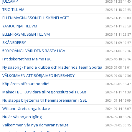
JULCAMP
2025-11-25 14:40
TRIO TILL VM
2025-11-18 22:53
ELLEN MAGNUSSON TILL SKÅNELAGET
2025-11-15 10:00
YAMOU NJAI TILL VM
2025-11-11 23:59
ELLEN RASMUSSEN TILL VM
2025-11-11 23:57
SKÅNEDERBY
2025-11-09 19:57
500 POÄNG I VÄRLDENS BÄSTA LIGA
2025-11-06 12:16
Fritidskortet hos Malmö FBC
2025-10-10 08:16
Ny säsong - handla klubba och kläder hos Team Sportia
2025-09-08 18:01
VÄLKOMMEN ATT BÖRJA MED INNEBANDY
2025-09-08 17:36
Köp årets offcourt hoodie!
2024-12-05 15:47
Malmö FBC F08 vidare till regionsslutspel i USM!
2024-11-11 11:38
Nu släpps biljetterna till hemmapremiären i SSL
2024-09-14 15:09
William - årets unga ledare
2024-09-14 15:07
Nu är säsongen igång!
2024-09-10 15:26
Välkommen vår nya domaransvarige
2024-09-05 00:15