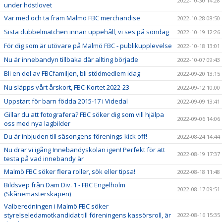
2022-10-30 14:28
under höstlovet
Var med och ta fram Malmö FBC merchandise
2022-10-28 08:50
Sista dubbelmatchen innan uppehåll, vi ses på söndag
2022-10-19 12:26
För dig som är utövare på Malmö FBC - publikupplevelse
2022-10-18 13:01
Nu är innebandyn tillbaka där allting började
2022-10-07 09:43
Bli en del av FBCfamiljen, bli stödmedlem idag
2022-09-20 13:15
Nu släpps vårt årskort, FBC-Kortet 2022-23
2022-09-12 10:00
Uppstart för barn födda 2015-17 i Videdal
2022-09-09 13:41
Gillar du att fotografera? FBC söker dig som vill hjälpa
2022-09-06 14:06
oss med nya lagbilder
Du är inbjuden till säsongens förenings-kick off!
2022-08-24 14:44
Nu drar vi igång Innebandyskolan igen! Perfekt för att
2022-08-19 17:37
testa på vad innebandy är
Malmö FBC söker flera roller, sök eller tipsa!
2022-08-18 11:48
Bildsvep från Dam Div. 1 - FBC Engelholm
2022-08-17 09:51
(Skånemästerskapen)
Valberedningen i Malmö FBC söker
styrelseledamotkandidat till föreningens kassörsroll, är
2022-08-16 15:35