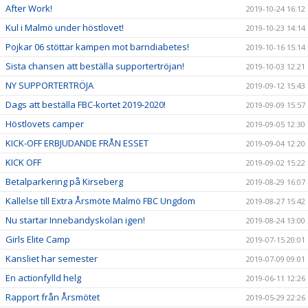
After Work!
2019-10-24 16:12
Kul i Malmö under höstlovet!
2019-10-23 14:14
Pojkar 06 stöttar kampen mot barndiabetes!
2019-10-16 15:14
Sista chansen att beställa supportertröjan!
2019-10-03 12:21
NY SUPPORTERTRÖJA
2019-09-12 15:43
Dags att beställa FBC-kortet 2019-2020!
2019-09-09 15:57
Höstlovets camper
2019-09-05 12:30
KICK-OFF ERBJUDANDE FRÅN ESSET
2019-09-04 12:20
KICK OFF
2019-09-02 15:22
Betalparkering på Kirseberg
2019-08-29 16:07
Kallelse till Extra Årsmöte Malmö FBC Ungdom
2019-08-27 15:42
Nu startar Innebandyskolan igen!
2019-08-24 13:00
Girls Elite Camp
2019-07-15 20:01
Kansliet har semester
2019-07-09 09:01
En actionfylld helg
2019-06-11 12:26
Rapport från Årsmötet
2019-05-29 22:26