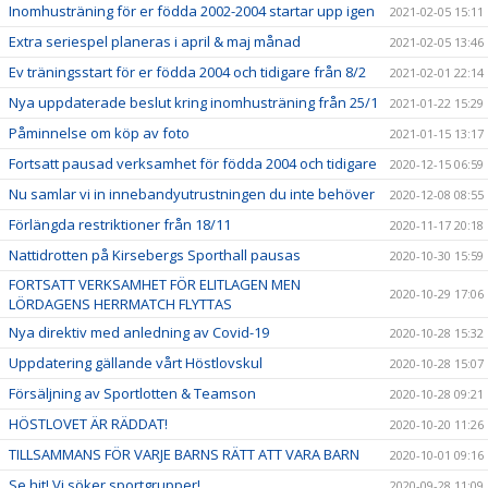
Inomhusträning för er födda 2002-2004 startar upp igen
2021-02-05 15:11
Extra seriespel planeras i april & maj månad
2021-02-05 13:46
Ev träningsstart för er födda 2004 och tidigare från 8/2
2021-02-01 22:14
Nya uppdaterade beslut kring inomhusträning från 25/1
2021-01-22 15:29
Påminnelse om köp av foto
2021-01-15 13:17
Fortsatt pausad verksamhet för födda 2004 och tidigare
2020-12-15 06:59
Nu samlar vi in innebandyutrustningen du inte behöver
2020-12-08 08:55
Förlängda restriktioner från 18/11
2020-11-17 20:18
Nattidrotten på Kirsebergs Sporthall pausas
2020-10-30 15:59
FORTSATT VERKSAMHET FÖR ELITLAGEN MEN
2020-10-29 17:06
LÖRDAGENS HERRMATCH FLYTTAS
Nya direktiv med anledning av Covid-19
2020-10-28 15:32
Uppdatering gällande vårt Höstlovskul
2020-10-28 15:07
Försäljning av Sportlotten & Teamson
2020-10-28 09:21
HÖSTLOVET ÄR RÄDDAT!
2020-10-20 11:26
TILLSAMMANS FÖR VARJE BARNS RÄTT ATT VARA BARN
2020-10-01 09:16
Se hit! Vi söker sportgrupper!
2020-09-28 11:09