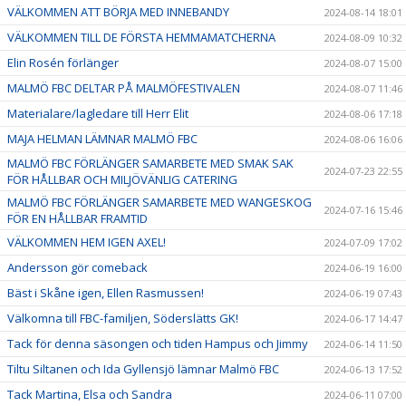
VÄLKOMMEN ATT BÖRJA MED INNEBANDY
2024-08-14 18:01
VÄLKOMMEN TILL DE FÖRSTA HEMMAMATCHERNA
2024-08-09 10:32
Elin Rosén förlänger
2024-08-07 15:00
MALMÖ FBC DELTAR PÅ MALMÖFESTIVALEN
2024-08-07 11:46
Materialare/lagledare till Herr Elit
2024-08-06 17:18
MAJA HELMAN LÄMNAR MALMÖ FBC
2024-08-06 16:06
MALMÖ FBC FÖRLÄNGER SAMARBETE MED SMAK SAK
2024-07-23 22:55
FÖR HÅLLBAR OCH MILJÖVÄNLIG CATERING
MALMÖ FBC FÖRLÄNGER SAMARBETE MED WANGESKOG
2024-07-16 15:46
FÖR EN HÅLLBAR FRAMTID
VÄLKOMMEN HEM IGEN AXEL!
2024-07-09 17:02
Andersson gör comeback
2024-06-19 16:00
Bäst i Skåne igen, Ellen Rasmussen!
2024-06-19 07:43
Välkomna till FBC-familjen, Söderslätts GK!
2024-06-17 14:47
Tack för denna säsongen och tiden Hampus och Jimmy
2024-06-14 11:50
Tiltu Siltanen och Ida Gyllensjö lämnar Malmö FBC
2024-06-13 17:52
Tack Martina, Elsa och Sandra
2024-06-11 07:00