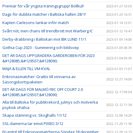
Premiär för vår yngsta träningsgrupp! Bollkul!
2023-01-27 10:05
Dags för dubbla matcher i Baltiska hallen 28/1!
2023-01-23 16:31
Kapten Carlesons tankar inför match
2023-01-14 12:01
Svårt nöt, men chans till trendbrott mot Warberg IC
2023-01-12 16:47
Derby-drabbning i Baltiskan mot IBK LUND 11/1
2023-01-09 14:08
Gothia Cup 2023 - Summering och bildsvep
2023-01-09 08:39
DET ÄR DAGS UPPGRADERA GARDEROBEN FÖR 2023
2023-01-04 09:39
&#128085;&#129507;&#128090;
MAJA & ELLEN TILL VM-KVAL
2023-01-03 11:07
Enkronasmatcher: Grattis till vinnarna av
2022-12-21 14:09
Säsongskortspaketen
DET ÄR DAGS FÖR MALMÖ FBC OFF COURT 2.0
2022-12-17 09:04
&#128085;&#129507;&#128090;
Alla till Baltiska för publikrekord, julmys och motverka
2022-12-12 11:54
psykisk ohälsa
Skapa stämning vs. Skoghalls 11/12
2022-12-08 14:29
SSL-damerna tar emot PIXBO 3/12
2022-11-29 11:59
Fri entré till Enkronasmatcherna Söndag 18 december
2022-11-28 16:13