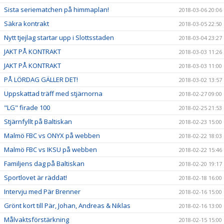
Sista seriematchen på himmaplan!
2018-03-06 20:06
Säkra kontrakt
2018-03-05 22:50
Nytt tjejlag startar upp i Slottsstaden
2018-03-04 23:27
JAKT PÅ KONTRAKT
2018-03-03 11:26
JAKT PÅ KONTRAKT
2018-03-03 11:00
PÅ LÖRDAG GÄLLER DET!
2018-03-02 13:57
Uppskattad träff med stjärnorna
2018-02-27 09:00
"LG" firade 100
2018-02-25 21:53
Stjärnfyllt på Baltiskan
2018-02-23 15:00
Malmö FBC vs ONYX på webben
2018-02-22 18:03
Malmö FBC vs IKSU på webben
2018-02-22 15:46
Familjens dag på Baltiskan
2018-02-20 19:17
Sportlovet är räddat!
2018-02-18 16:00
Intervju med Pär Brenner
2018-02-16 15:00
Grönt kort till Pär, Johan, Andreas & Niklas
2018-02-16 13:00
Målvaktsförstärkning
2018-02-15 15:00