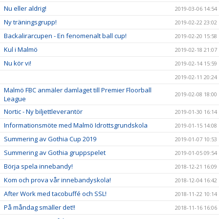
Nu eller aldrig!
2019-03-06 14:54
Ny träningsgrupp!
2019-02-22 23:02
Backalirarcupen - En fenomenalt ball cup!
2019-02-20 15:58
Kul i Malmö
2019-02-18 21:07
Nu kör vi!
2019-02-14 15:59
2019-02-11 20:24
Malmö FBC anmäler damlaget till Premier Floorball
2019-02-08 18:00
League
Nortic - Ny biljettleverantör
2019-01-30 16:14
Informationsmöte med Malmö Idrottsgrundskola
2019-01-15 14:08
Summering av Gothia Cup 2019
2019-01-07 10:53
Summering av Gothia gruppspelet
2019-01-05 09:54
Börja spela innebandy!
2018-12-21 16:09
Kom och prova vår innebandyskola!
2018-12-04 16:42
After Work med tacobuffé och SSL!
2018-11-22 10:14
På måndag smäller det!!
2018-11-16 16:06