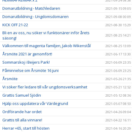
HEMMAPREMIÄR x 2
2021-09-24 08:38
Domarutbildning - Matchledaren
2021-09-15 09:05
Domarutbildning - Ungdomsdomaren
2021-09-08 00:09
KICK OFF 21-22
2021-08-30 15:29
Bli en av oss, nu söker vi funktionärer inför årets
2021-08-25 14:21
säsong!
Välkommen till magenta familjen, Jakob Wikenstål
2021-08-25 13:09
Årsmöte 2021 är genomfört!
2021-06-17 13:30
Sommarskoj i Beijers Park!
2021-06-09 23:35
Påminnelse om Årsmöte 16 juni
2021-06-09 23:25
Årsmöte
2021-05-26 21:35
Vi söker fler ledare till vår ungdomsverksamhet
2021-05-21 12:52
Grattis Samuel Sjödin
2021-05-12 08:36
Hjälp oss uppdatera vår Värdegrund
2021-05-07 08:53
Ordförande har ordet
2021-04-26 09:04
Grattis till alla vinnare!
2021-04-22 16:11
Herrar +65, start till hösten
2021-04-16 20:29