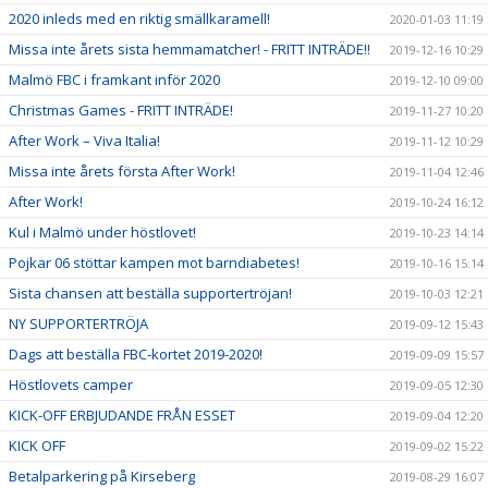
2020 inleds med en riktig smällkaramell!
2020-01-03 11:19
Missa inte årets sista hemmamatcher! - FRITT INTRÄDE!!
2019-12-16 10:29
Malmö FBC i framkant inför 2020
2019-12-10 09:00
Christmas Games - FRITT INTRÄDE!
2019-11-27 10:20
After Work – Viva Italia!
2019-11-12 10:29
Missa inte årets första After Work!
2019-11-04 12:46
After Work!
2019-10-24 16:12
Kul i Malmö under höstlovet!
2019-10-23 14:14
Pojkar 06 stöttar kampen mot barndiabetes!
2019-10-16 15:14
Sista chansen att beställa supportertröjan!
2019-10-03 12:21
NY SUPPORTERTRÖJA
2019-09-12 15:43
Dags att beställa FBC-kortet 2019-2020!
2019-09-09 15:57
Höstlovets camper
2019-09-05 12:30
KICK-OFF ERBJUDANDE FRÅN ESSET
2019-09-04 12:20
KICK OFF
2019-09-02 15:22
Betalparkering på Kirseberg
2019-08-29 16:07