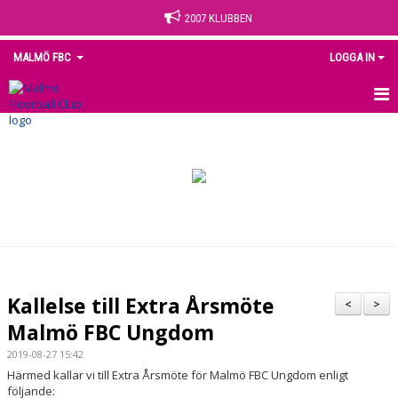
2007 KLUBBEN
MALMÖ FBC
LOGGA IN
HEM
NYHETER
OM KLUBBEN
KONTAKT
KALENDER
Kallelse till Extra Årsmöte
<
>
MEDLEM
Malmö FBC Ungdom
2019-08-27 15:42
MATCHER
Härmed kallar vi till Extra Årsmöte för Malmö FBC Ungdom enligt
följande: