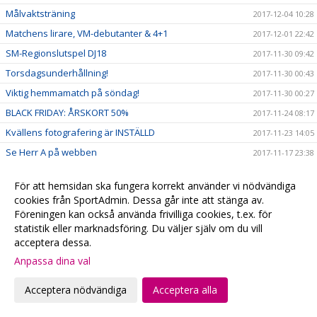
Målvaktsträning
2017-12-04 10:28
Matchens lirare, VM-debutanter & 4+1
2017-12-01 22:42
SM-Regionslutspel DJ18
2017-11-30 09:42
Torsdagsunderhållning!
2017-11-30 00:43
Viktig hemmamatch på söndag!
2017-11-30 00:27
BLACK FRIDAY: ÅRSKORT 50%
2017-11-24 08:17
Kvällens fotografering är INSTÄLLD
2017-11-23 14:05
Se Herr A på webben
2017-11-17 23:38
After Work med Tacobuffé
2017-11-14 19:55
För att hemsidan ska fungera korrekt använder vi nödvändiga
In och BUDA!
2017-11-12 11:14
cookies från SportAdmin. Dessa går inte att stänga av.
Heldag på Kirseberg
2017-11-12 10:46
Föreningen kan också använda frivilliga cookies, t.ex. för
statistik eller marknadsföring. Du väljer själv om du vill
Ellen till VM!
2017-11-10
acceptera dessa.
Ett stort TACK!
2017-11-06 15:47
Anpassa dina val
Euro Floorball Tour till helgen
2017-11-01 16:20
Acceptera nödvändiga
Acceptera alla
Höstlovet är räddat!
2017-10-29 19:46
Happy Day på Baltiskan
2017-10-23 13:27