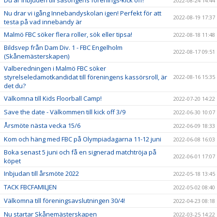
Du är inbjuden till säsongens förenings-kick off!
2022-08-24 14:44
Nu drar vi igång Innebandyskolan igen! Perfekt för att
2022-08-19 17:37
testa på vad innebandy är
Malmö FBC söker flera roller, sök eller tipsa!
2022-08-18 11:48
Bildsvep från Dam Div. 1 - FBC Engelholm
2022-08-17 09:51
(Skånemästerskapen)
Valberedningen i Malmö FBC söker
styrelseledamotkandidat till föreningens kassörsroll, är
2022-08-16 15:35
det du?
Välkomna till Kids Floorball Camp!
2022-07-20 14:22
Save the date - Välkommen till kick off 3/9
2022-06-30 10:07
Årsmöte nästa vecka 15/6
2022-06-09 18:33
Kom och häng med FBC på Olympiadagarna 11-12 juni
2022-06-08 16:03
Boka senast 5 juni och få en signerad matchtröja på
2022-06-01 17:07
köpet
Inbjudan till årsmöte 2022
2022-05-18 13:45
TACK FBCFAMILJEN
2022-05-02 08:40
Välkomna till föreningsavslutningen 30/4!
2022-04-23 08:18
Nu startar Skånemästerskapen
2022-03-25 14:22