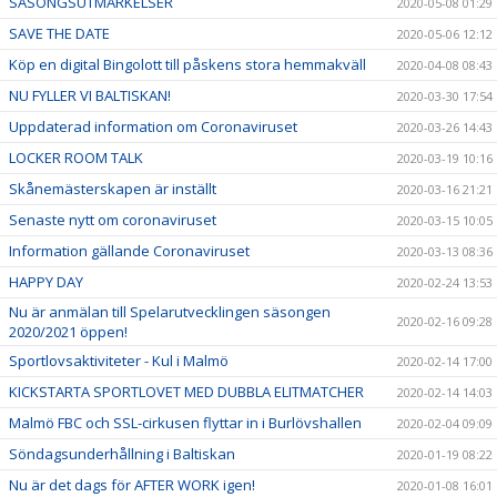
SÄSONGSUTMÄRKELSER
2020-05-08 01:29
SAVE THE DATE
2020-05-06 12:12
Köp en digital Bingolott till påskens stora hemmakväll
2020-04-08 08:43
NU FYLLER VI BALTISKAN!
2020-03-30 17:54
Uppdaterad information om Coronaviruset
2020-03-26 14:43
LOCKER ROOM TALK
2020-03-19 10:16
Skånemästerskapen är inställt
2020-03-16 21:21
Senaste nytt om coronaviruset
2020-03-15 10:05
Information gällande Coronaviruset
2020-03-13 08:36
HAPPY DAY
2020-02-24 13:53
Nu är anmälan till Spelarutvecklingen säsongen
2020-02-16 09:28
2020/2021 öppen!
Sportlovsaktiviteter - Kul i Malmö
2020-02-14 17:00
KICKSTARTA SPORTLOVET MED DUBBLA ELITMATCHER
2020-02-14 14:03
Malmö FBC och SSL-cirkusen flyttar in i Burlövshallen
2020-02-04 09:09
Söndagsunderhållning i Baltiskan
2020-01-19 08:22
Nu är det dags för AFTER WORK igen!
2020-01-08 16:01