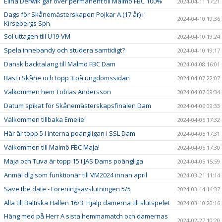
Elina Derwik går över permanent till Malmö FBC 100%
2024-04-11 17:21
Dags för Skånemästerskapen Pojkar A (17 år) i
2024-04-10 19:36
Kirsebergs Sph
Sol uttagen till U19-VM
2024-04-10 19:24
Spela innebandy och studera samtidigt?
2024-04-10 19:17
Dansk backtalang till Malmö FBC Dam
2024-04-08 16:01
Bäst i Skåne och topp 3 på ungdomssidan
2024-04-07 22:07
Välkommen hem Tobias Andersson
2024-04-07 09:34
Datum spikat för Skånemästerskapsfinalen Dam
2024-04-06 09:33
Välkommen tillbaka Emelie!
2024-04-05 17:32
Här är topp 5 i interna poängligan i SSL Dam
2024-04-05 17:31
Välkommen till Malmö FBC Maja!
2024-04-05 17:30
Maja och Tuva är topp 15 i JAS Dams poängliga
2024-04-05 15:59
Anmäl dig som funktionär till VM2024 innan april
2024-03-21 11:14
Save the date - Föreningsavslutningen 5/5
2024-03-14 14:37
Alla till Baltiska Hallen 16/3. Hjälp damerna till slutspelet
2024-03-10 20:16
Häng med på Herr A sista hemmamatch och damernas
2024-02-27 10:20