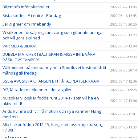
Biljettinfo inför slutspelet
2022-03-22 11:08
Sista stödet - Fri entré - Pärldag
2022-03-16 15:43
Lär dig mer om innebandy
2022-03-13 20:55
Vi söker en försäljningsansvarig som gillar utmaningar
2022-03-09 13:20
och vill göra skillnad
VAR MED & BIDRA!
2022-03-04 13:04
DUBBLA MATCHER I BALTISKAN & MISSA INTE VÅRA
2022-02-26 09:38
PÅSKLOVSCAMPER!
Välkommen på innebandy hela Sportlovet kostnadsfritt
2022-02-20 20:14
måndag till fredag!
SSL & AW, SISTA CHANSEN ETT FÅTAL PLATSER KVAR!
2022-02-17 12:36
9/2, lättade restriktioner - detta gäller
2022-02-09 09:25
Nu söker vi pojkar födda runt 2014-17 som vill ha en
2022-01-27 13:06
aktiv fritid!
Är du kvinna och vill få motion och nya vänner? Häng
2022-01-26 15:41
med oss
Alla flickor födda 2012-15, häng med oss varje torsdag
2022-01-25 11:30
17.30!