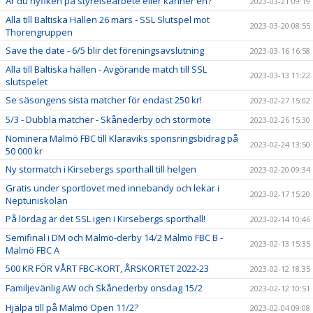
Är du nyfiken på styrelsearbete eller känner en?
2023-03-21 09:19
Alla till Baltiska Hallen 26 mars - SSL Slutspel mot
2023-03-20 08:55
Thorengruppen
Save the date - 6/5 blir det föreningsavslutning
2023-03-16 16:58
Alla till Baltiska hallen - Avgörande match till SSL
2023-03-13 11:22
slutspelet
Se säsongens sista matcher för endast 250 kr!
2023-02-27 15:02
5/3 - Dubbla matcher - Skånederby och stormöte
2023-02-26 15:30
Nominera Malmö FBC till Klaraviks sponsringsbidrag på
2023-02-24 13:50
50 000 kr
Ny stormatch i Kirsebergs sporthall till helgen
2023-02-20 09:34
Gratis under sportlovet med innebandy och lekar i
2023-02-17 15:20
Neptuniskolan
På lördag är det SSL igen i Kirsebergs sporthall!
2023-02-14 10:46
Semifinal i DM och Malmö-derby 14/2 Malmö FBC B -
2023-02-13 15:35
Malmö FBC A
500 KR FÖR VÅRT FBC-KORT, ÅRSKORTET 2022-23
2023-02-12 18:35
Familjevänlig AW och Skånederby onsdag 15/2
2023-02-12 10:51
Hjälpa till på Malmö Open 11/2?
2023-02-04 09:08