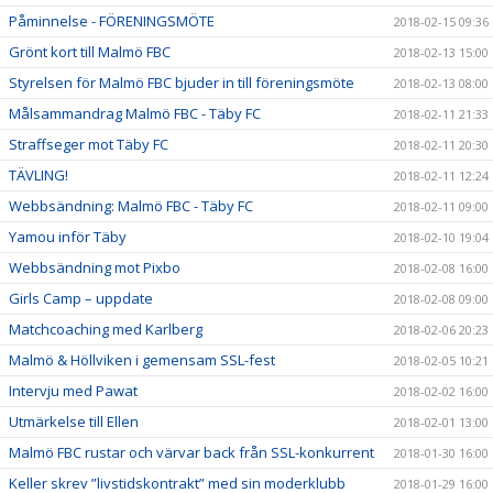
Påminnelse - FÖRENINGSMÖTE
2018-02-15 09:36
Grönt kort till Malmö FBC
2018-02-13 15:00
Styrelsen för Malmö FBC bjuder in till föreningsmöte
2018-02-13 08:00
Målsammandrag Malmö FBC - Täby FC
2018-02-11 21:33
Straffseger mot Täby FC
2018-02-11 20:30
TÄVLING!
2018-02-11 12:24
Webbsändning: Malmö FBC - Täby FC
2018-02-11 09:00
Yamou inför Täby
2018-02-10 19:04
Webbsändning mot Pixbo
2018-02-08 16:00
Girls Camp – uppdate
2018-02-08 09:00
Matchcoaching med Karlberg
2018-02-06 20:23
Malmö & Höllviken i gemensam SSL-fest
2018-02-05 10:21
Intervju med Pawat
2018-02-02 16:00
Utmärkelse till Ellen
2018-02-01 13:00
Malmö FBC rustar och värvar back från SSL-konkurrent
2018-01-30 16:00
Keller skrev ”livstidskontrakt” med sin moderklubb
2018-01-29 16:00