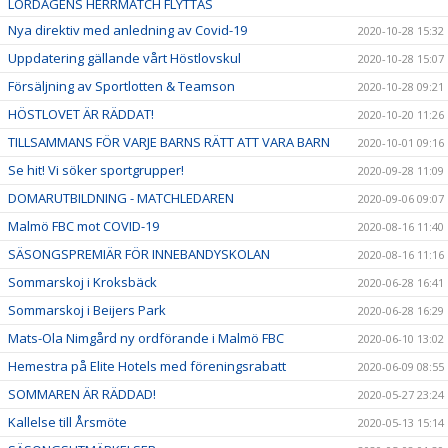
LÖRDAGENS HERRMATCH FLYTTAS
Nya direktiv med anledning av Covid-19
2020-10-28 15:32
Uppdatering gällande vårt Höstlovskul
2020-10-28 15:07
Försäljning av Sportlotten & Teamson
2020-10-28 09:21
HÖSTLOVET ÄR RÄDDAT!
2020-10-20 11:26
TILLSAMMANS FÖR VARJE BARNS RÄTT ATT VARA BARN
2020-10-01 09:16
Se hit! Vi söker sportgrupper!
2020-09-28 11:09
DOMARUTBILDNING - MATCHLEDAREN
2020-09-06 09:07
Malmö FBC mot COVID-19
2020-08-16 11:40
SÄSONGSPREMIÄR FÖR INNEBANDYSKOLAN
2020-08-16 11:16
Sommarskoj i Kroksbäck
2020-06-28 16:41
Sommarskoj i Beijers Park
2020-06-28 16:29
Mats-Ola Nimgård ny ordförande i Malmö FBC
2020-06-10 13:02
Hemestra på Elite Hotels med föreningsrabatt
2020-06-09 08:55
SOMMAREN ÄR RÄDDAD!
2020-05-27 23:24
Kallelse till Årsmöte
2020-05-13 15:14