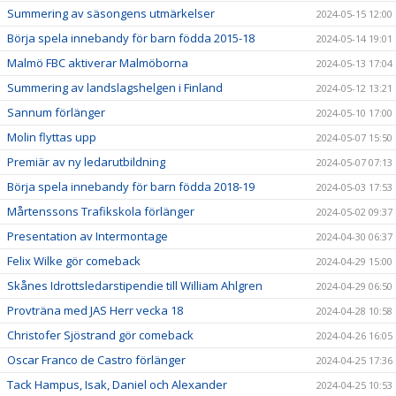
Summering av säsongens utmärkelser
2024-05-15 12:00
Börja spela innebandy för barn födda 2015-18
2024-05-14 19:01
Malmö FBC aktiverar Malmöborna
2024-05-13 17:04
Summering av landslagshelgen i Finland
2024-05-12 13:21
Sannum förlänger
2024-05-10 17:00
Molin flyttas upp
2024-05-07 15:50
Premiär av ny ledarutbildning
2024-05-07 07:13
Börja spela innebandy för barn födda 2018-19
2024-05-03 17:53
Mårtenssons Trafikskola förlänger
2024-05-02 09:37
Presentation av Intermontage
2024-04-30 06:37
Felix Wilke gör comeback
2024-04-29 15:00
Skånes Idrottsledarstipendie till William Ahlgren
2024-04-29 06:50
Provträna med JAS Herr vecka 18
2024-04-28 10:58
Christofer Sjöstrand gör comeback
2024-04-26 16:05
Oscar Franco de Castro förlänger
2024-04-25 17:36
Tack Hampus, Isak, Daniel och Alexander
2024-04-25 10:53