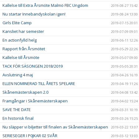
Kallelse till Extra Årsmöte Malmö FBC Ungdom
2019-08-27 15:42
Nu startar Innebandyskolan igen!
2019-08-24 13:00
Girls Elite Camp
2019-07-15 20:01
Kansliet har semester
2019-07-09 09:01
En actionfylld helg
2019-06-11 12:26
Rapport från Årsmötet
2019-05-29 22:26
Kallelse till Årsmöte
2019-05-07 09:00
TACK FÖR SÄSONGEN 2018/2019
2019-05-05 20:31
Avslutning 4 maj
2019-04-26 16:19
ELLEN NOMINERAD TILL ÅRETS SPELARE
2019-04-19 11:26
Skånemästerskapen 2.0
2019-04-08 13:42
Framgångar i Skånemästerskapen
2019-04-02 15:24
SAVE THE DATE
2019-03-31 10:19
En historisk final
2019-03-26 15:25
Nu släpper vi biljetter till finalen av Skånemästerskapen
2019-03-22 13:07
SERIESEGER I P0JKAR 02 SVÅR
2019-03-12 13:03