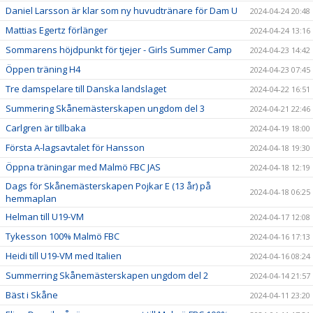
Daniel Larsson är klar som ny huvudtränare för Dam U
2024-04-24 20:48
Mattias Egertz förlänger
2024-04-24 13:16
Sommarens höjdpunkt för tjejer - Girls Summer Camp
2024-04-23 14:42
Öppen träning H4
2024-04-23 07:45
Tre damspelare till Danska landslaget
2024-04-22 16:51
Summering Skånemästerskapen ungdom del 3
2024-04-21 22:46
Carlgren är tillbaka
2024-04-19 18:00
Första A-lagsavtalet för Hansson
2024-04-18 19:30
Öppna träningar med Malmö FBC JAS
2024-04-18 12:19
Dags för Skånemästerskapen Pojkar E (13 år) på
2024-04-18 06:25
hemmaplan
Helman till U19-VM
2024-04-17 12:08
Tykesson 100% Malmö FBC
2024-04-16 17:13
Heidi till U19-VM med Italien
2024-04-16 08:24
Summerring Skånemästerskapen ungdom del 2
2024-04-14 21:57
Bäst i Skåne
2024-04-11 23:20