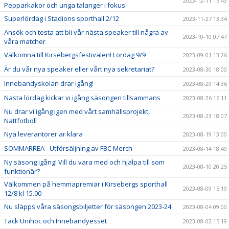
2023-12-11 15:43
Pepparkakor och unga talanger i fokus!
Superlördag i Stadions sporthall 2/12
2023-11-27 13:34
Ansök och testa att bli vår nästa speaker till några av
2023-10-10 07:47
våra matcher
Välkomna till Kirsebergsfestivalen! Lördag 9/9
2023-09-01 13:26
Är du vår nya speaker eller vårt nya sekretariat?
2023-08-30 18:00
Innebandyskolan drar igång!
2023-08-29 14:36
Nästa lördag kickar vi igång säsongen tillsammans
2023-08-26 16:11
Nu drar vi igång igen med vårt samhällsprojekt,
2023-08-23 18:07
Nattfotboll
Nya leverantörer är klara
2023-08-19 13:00
SOMMARREA - Utförsäljning av FBC Merch
2023-08-14 18:49
Ny säsong igång! Vill du vara med och hjälpa till som
2023-08-10 20:25
funktionär?
Välkommen på hemmapremiär i Kirsebergs sporthall
2023-08-09 15:19
12/8 kl 15.00
Nu släpps våra säsongsbiljetter för säsongen 2023-24
2023-08-04 09:00
Tack Unihoc och Innebandyesset
2023-08-02 15:19