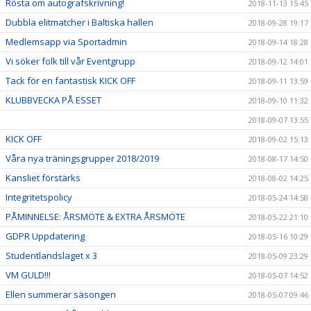
Rösta om autografskrivning!
2018-11-13 15:45
Dubbla elitmatcher i Baltiska hallen
2018-09-28 19:17
Medlemsapp via Sportadmin
2018-09-14 18:28
Vi söker folk till vår Eventgrupp
2018-09-12 14:01
Tack för en fantastisk KICK OFF
2018-09-11 13:59
KLUBBVECKA PÅ ESSET
2018-09-10 11:32
2018-09-07 13:55
KICK OFF
2018-09-02 15:13
Våra nya träningsgrupper 2018/2019
2018-08-17 14:50
Kansliet förstärks
2018-08-02 14:25
Integritetspolicy
2018-05-24 14:58
PÅMINNELSE: ÅRSMÖTE & EXTRA ÅRSMÖTE
2018-05-22 21:10
GDPR Uppdatering
2018-05-16 10:29
Studentlandslaget x 3
2018-05-09 23:29
VM GULD!!!
2018-05-07 14:52
Ellen summerar säsongen
2018-05-07 09:46