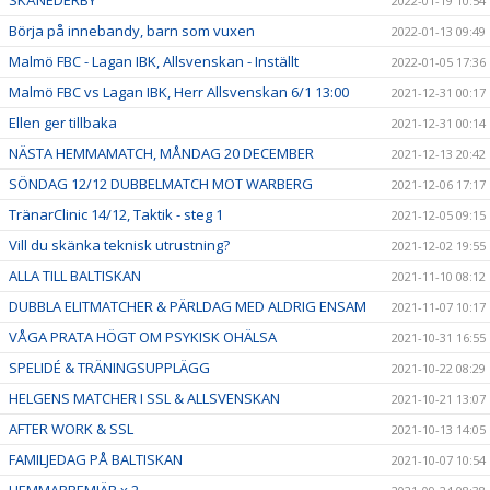
SKÅNEDERBY
2022-01-19 10:54
Börja på innebandy, barn som vuxen
2022-01-13 09:49
Malmö FBC - Lagan IBK, Allsvenskan - Inställt
2022-01-05 17:36
Malmö FBC vs Lagan IBK, Herr Allsvenskan 6/1 13:00
2021-12-31 00:17
Ellen ger tillbaka
2021-12-31 00:14
NÄSTA HEMMAMATCH, MÅNDAG 20 DECEMBER
2021-12-13 20:42
SÖNDAG 12/12 DUBBELMATCH MOT WARBERG
2021-12-06 17:17
TränarClinic 14/12, Taktik - steg 1
2021-12-05 09:15
Vill du skänka teknisk utrustning?
2021-12-02 19:55
ALLA TILL BALTISKAN
2021-11-10 08:12
DUBBLA ELITMATCHER & PÄRLDAG MED ALDRIG ENSAM
2021-11-07 10:17
VÅGA PRATA HÖGT OM PSYKISK OHÄLSA
2021-10-31 16:55
SPELIDÉ & TRÄNINGSUPPLÄGG
2021-10-22 08:29
HELGENS MATCHER I SSL & ALLSVENSKAN
2021-10-21 13:07
AFTER WORK & SSL
2021-10-13 14:05
FAMILJEDAG PÅ BALTISKAN
2021-10-07 10:54