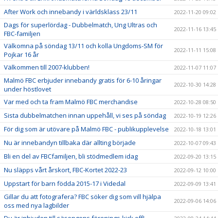
After Work och innebandy i världsklass 23/11
2022-11-20 09:02
Dags för superlördag - Dubbelmatch, Ung Ultras och
2022-11-16 13:45
FBC-familjen
Välkomna på söndag 13/11 och kolla Ungdoms-SM för
2022-11-11 15:08
Pojkar 16 år
Välkommen till 2007-klubben!
2022-11-07 11:07
Malmö FBC erbjuder innebandy gratis för 6-10 åringar
2022-10-30 14:28
under höstlovet
Var med och ta fram Malmö FBC merchandise
2022-10-28 08:50
Sista dubbelmatchen innan uppehåll, vi ses på söndag
2022-10-19 12:26
För dig som är utövare på Malmö FBC - publikupplevelse
2022-10-18 13:01
Nu är innebandyn tillbaka där allting började
2022-10-07 09:43
Bli en del av FBCfamiljen, bli stödmedlem idag
2022-09-20 13:15
Nu släpps vårt årskort, FBC-Kortet 2022-23
2022-09-12 10:00
Uppstart för barn födda 2015-17 i Videdal
2022-09-09 13:41
Gillar du att fotografera? FBC söker dig som vill hjälpa
2022-09-06 14:06
oss med nya lagbilder