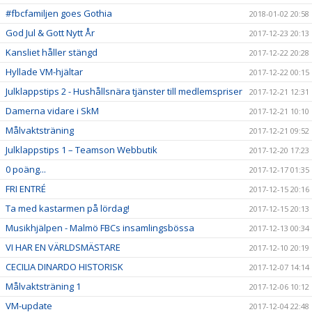
#fbcfamiljen goes Gothia
2018-01-02 20:58
God Jul & Gott Nytt År
2017-12-23 20:13
Kansliet håller stängd
2017-12-22 20:28
Hyllade VM-hjältar
2017-12-22 00:15
Julklappstips 2 - Hushållsnära tjänster till medlemspriser
2017-12-21 12:31
Damerna vidare i SkM
2017-12-21 10:10
Målvaktsträning
2017-12-21 09:52
Julklappstips 1 – Teamson Webbutik
2017-12-20 17:23
0 poäng...
2017-12-17 01:35
FRI ENTRÉ
2017-12-15 20:16
Ta med kastarmen på lördag!
2017-12-15 20:13
Musikhjälpen - Malmö FBCs insamlingsbössa
2017-12-13 00:34
VI HAR EN VÄRLDSMÄSTARE
2017-12-10 20:19
CECILIA DINARDO HISTORISK
2017-12-07 14:14
Målvaktsträning 1
2017-12-06 10:12
VM-update
2017-12-04 22:48