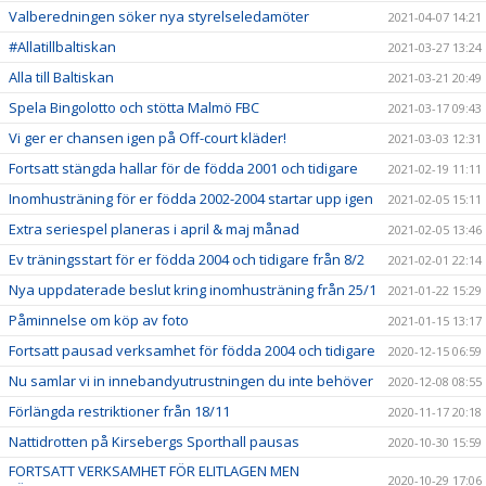
Valberedningen söker nya styrelseledamöter
2021-04-07 14:21
#Allatillbaltiskan
2021-03-27 13:24
Alla till Baltiskan
2021-03-21 20:49
Spela Bingolotto och stötta Malmö FBC
2021-03-17 09:43
Vi ger er chansen igen på Off-court kläder!
2021-03-03 12:31
Fortsatt stängda hallar för de födda 2001 och tidigare
2021-02-19 11:11
Inomhusträning för er födda 2002-2004 startar upp igen
2021-02-05 15:11
Extra seriespel planeras i april & maj månad
2021-02-05 13:46
Ev träningsstart för er födda 2004 och tidigare från 8/2
2021-02-01 22:14
Nya uppdaterade beslut kring inomhusträning från 25/1
2021-01-22 15:29
Påminnelse om köp av foto
2021-01-15 13:17
Fortsatt pausad verksamhet för födda 2004 och tidigare
2020-12-15 06:59
Nu samlar vi in innebandyutrustningen du inte behöver
2020-12-08 08:55
Förlängda restriktioner från 18/11
2020-11-17 20:18
Nattidrotten på Kirsebergs Sporthall pausas
2020-10-30 15:59
FORTSATT VERKSAMHET FÖR ELITLAGEN MEN
2020-10-29 17:06