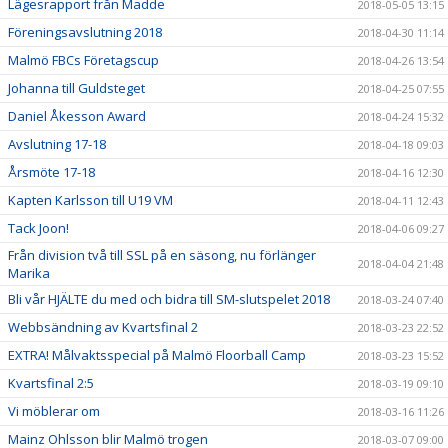
Lägesrapport från Madde
2018-05-05 13:15
Föreningsavslutning 2018
2018-04-30 11:14
Malmö FBCs Företagscup
2018-04-26 13:54
Johanna till Guldsteget
2018-04-25 07:55
Daniel Åkesson Award
2018-04-24 15:32
Avslutning 17-18
2018-04-18 09:03
Årsmöte 17-18
2018-04-16 12:30
Kapten Karlsson till U19 VM
2018-04-11 12:43
Tack Joon!
2018-04-06 09:27
Från division två till SSL på en säsong, nu förlänger
2018-04-04 21:48
Marika
Bli vår HJÄLTE du med och bidra till SM-slutspelet 2018
2018-03-24 07:40
Webbsändning av Kvartsfinal 2
2018-03-23 22:52
EXTRA! Målvaktsspecial på Malmö Floorball Camp
2018-03-23 15:52
Kvartsfinal 2:5
2018-03-19 09:10
Vi möblerar om
2018-03-16 11:26
Mainz Ohlsson blir Malmö trogen
2018-03-07 09:00