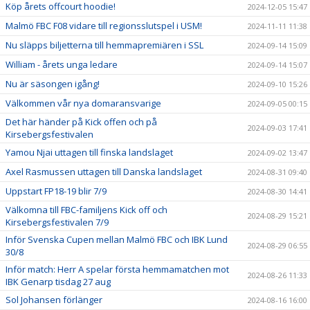
Köp årets offcourt hoodie!
2024-12-05 15:47
Malmö FBC F08 vidare till regionsslutspel i USM!
2024-11-11 11:38
Nu släpps biljetterna till hemmapremiären i SSL
2024-09-14 15:09
William - årets unga ledare
2024-09-14 15:07
Nu är säsongen igång!
2024-09-10 15:26
Välkommen vår nya domaransvarige
2024-09-05 00:15
Det här händer på Kick offen och på
2024-09-03 17:41
Kirsebergsfestivalen
Yamou Njai uttagen till finska landslaget
2024-09-02 13:47
Axel Rasmussen uttagen till Danska landslaget
2024-08-31 09:40
Uppstart FP18-19 blir 7/9
2024-08-30 14:41
Välkomna till FBC-familjens Kick off och
2024-08-29 15:21
Kirsebergsfestivalen 7/9
Inför Svenska Cupen mellan Malmö FBC och IBK Lund
2024-08-29 06:55
30/8
Inför match: Herr A spelar första hemmamatchen mot
2024-08-26 11:33
IBK Genarp tisdag 27 aug
Sol Johansen förlänger
2024-08-16 16:00