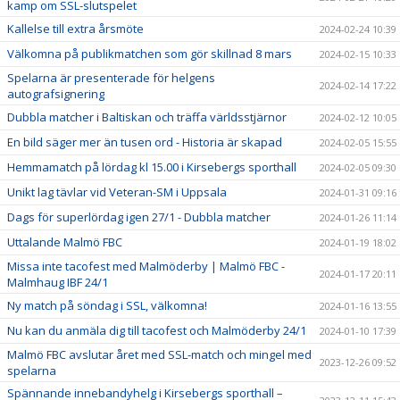
kamp om SSL-slutspelet
Kallelse till extra årsmöte
2024-02-24 10:39
Välkomna på publikmatchen som gör skillnad 8 mars
2024-02-15 10:33
Spelarna är presenterade för helgens
2024-02-14 17:22
autografsignering
Dubbla matcher i Baltiskan och träffa världsstjärnor
2024-02-12 10:05
En bild säger mer än tusen ord - Historia är skapad
2024-02-05 15:55
Hemmamatch på lördag kl 15.00 i Kirsebergs sporthall
2024-02-05 09:30
Unikt lag tävlar vid Veteran-SM i Uppsala
2024-01-31 09:16
Dags för superlördag igen 27/1 - Dubbla matcher
2024-01-26 11:14
Uttalande Malmö FBC
2024-01-19 18:02
Missa inte tacofest med Malmöderby | Malmö FBC -
2024-01-17 20:11
Malmhaug IBF 24/1
Ny match på söndag i SSL, välkomna!
2024-01-16 13:55
Nu kan du anmäla dig till tacofest och Malmöderby 24/1
2024-01-10 17:39
Malmö FBC avslutar året med SSL-match och mingel med
2023-12-26 09:52
spelarna
Spännande innebandyhelg i Kirsebergs sporthall –