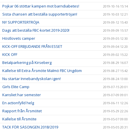
Pojkar 06 stöttar kampen mot barndiabetes!
2019-10-16 15:14
Sista chansen att beställa supportertröjan!
2019-10-03 12:21
NY SUPPORTERTRÖJA
2019-09-12 15:43
Dags att beställa FBC-kortet 2019-2020!
2019-09-09 15:57
Höstlovets camper
2019-09-05 12:30
KICK-OFF ERBJUDANDE FRÅN ESSET
2019-09-04 12:20
KICK OFF
2019-09-02 15:22
Betalparkering på Kirseberg
2019-08-29 16:07
Kallelse till Extra Årsmöte Malmö FBC Ungdom
2019-08-27 15:42
Nu startar Innebandyskolan igen!
2019-08-24 13:00
Girls Elite Camp
2019-07-15 20:01
Kansliet har semester
2019-07-09 09:01
En actionfylld helg
2019-06-11 12:26
Rapport från Årsmötet
2019-05-29 22:26
Kallelse till Årsmöte
2019-05-07 09:00
TACK FÖR SÄSONGEN 2018/2019
2019-05-05 20:31