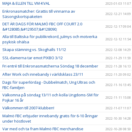
MAJA & ELLEN TILL VM-KVAL
2023-01-03 11:07
Enkronasmatcher: Grattis till vinnarna av
2022-12-21 14:09
Säsongskortspaketen
DET ÄR DAGS FÖR MALMÖ FBC OFF COURT 2.0
2022-12-17 09:04
&#128085;&#129507;&#128090;
Alla till Baltiska för publikrekord, julmys och motverka
2022-12-12 11:54
psykisk ohälsa
Skapa stämning vs. Skoghalls 11/12
2022-12-08 14:29
SSL-damerna tar emot PIXBO 3/12
2022-11-29 11:59
Fri entré till Enkronasmatcherna Söndag 18 december
2022-11-28 16:13
After Work och innebandy i världsklass 23/11
2022-11-20 09:02
Dags för superlördag - Dubbelmatch, Ung Ultras och
2022-11-16 13:45
FBC-familjen
Välkomna på söndag 13/11 och kolla Ungdoms-SM för
2022-11-11 15:08
Pojkar 16 år
Välkommen till 2007-klubben!
2022-11-07 11:07
Malmö FBC erbjuder innebandy gratis för 6-10 åringar
2022-10-30 14:28
under höstlovet
Var med och ta fram Malmö FBC merchandise
2022-10-28 08:50