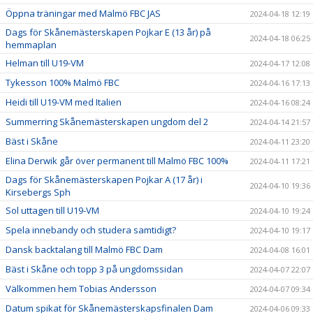
Öppna träningar med Malmö FBC JAS
2024-04-18 12:19
Dags för Skånemästerskapen Pojkar E (13 år) på
2024-04-18 06:25
hemmaplan
Helman till U19-VM
2024-04-17 12:08
Tykesson 100% Malmö FBC
2024-04-16 17:13
Heidi till U19-VM med Italien
2024-04-16 08:24
Summerring Skånemästerskapen ungdom del 2
2024-04-14 21:57
Bäst i Skåne
2024-04-11 23:20
Elina Derwik går över permanent till Malmö FBC 100%
2024-04-11 17:21
Dags för Skånemästerskapen Pojkar A (17 år) i
2024-04-10 19:36
Kirsebergs Sph
Sol uttagen till U19-VM
2024-04-10 19:24
Spela innebandy och studera samtidigt?
2024-04-10 19:17
Dansk backtalang till Malmö FBC Dam
2024-04-08 16:01
Bäst i Skåne och topp 3 på ungdomssidan
2024-04-07 22:07
Välkommen hem Tobias Andersson
2024-04-07 09:34
Datum spikat för Skånemästerskapsfinalen Dam
2024-04-06 09:33