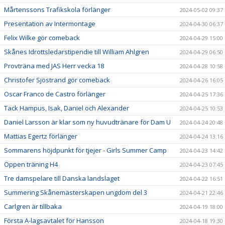
Mårtenssons Trafikskola förlänger
2024-05-02 09:37
Presentation av Intermontage
2024-04-30 06:37
Felix Wilke gör comeback
2024-04-29 15:00
Skånes Idrottsledarstipendie till William Ahlgren
2024-04-29 06:50
Provträna med JAS Herr vecka 18
2024-04-28 10:58
Christofer Sjöstrand gör comeback
2024-04-26 16:05
Oscar Franco de Castro förlänger
2024-04-25 17:36
Tack Hampus, Isak, Daniel och Alexander
2024-04-25 10:53
Daniel Larsson är klar som ny huvudtränare för Dam U
2024-04-24 20:48
Mattias Egertz förlänger
2024-04-24 13:16
Sommarens höjdpunkt för tjejer - Girls Summer Camp
2024-04-23 14:42
Öppen träning H4
2024-04-23 07:45
Tre damspelare till Danska landslaget
2024-04-22 16:51
Summering Skånemästerskapen ungdom del 3
2024-04-21 22:46
Carlgren är tillbaka
2024-04-19 18:00
Första A-lagsavtalet för Hansson
2024-04-18 19:30