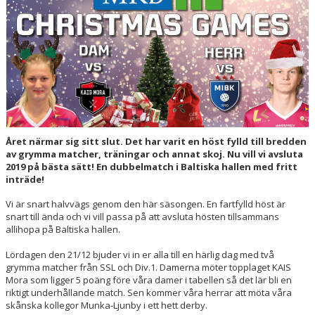
HALL OF FAME
Året närmar sig sitt slut. Det har varit en höst fylld till bredden
av grymma matcher, träningar och annat skoj. Nu vill vi avsluta
2019 på bästa sätt! En dubbelmatch i Baltiska hallen med fritt
inträde!
Vi är snart halvvägs genom den här säsongen. En fartfylld höst är
snart till ända och vi vill passa på att avsluta hösten tillsammans
allihopa på Baltiska hallen.
Lördagen den 21/12 bjuder vi in er alla till en härlig dag med två
grymma matcher från SSL och Div.1. Damerna möter topplaget KAIS
Mora som ligger 5 poäng före våra damer i tabellen så det lär bli en
riktigt underhållande match. Sen kommer våra herrar att möta våra
skånska kollegor Munka-Ljunby i ett hett derby.