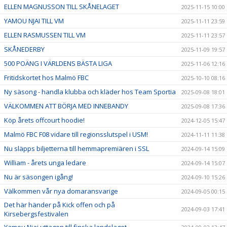
ELLEN MAGNUSSON TILL SKÅNELAGET
2025-11-15 10:00
YAMOU NJAI TILL VM
2025-11-11 23:59
ELLEN RASMUSSEN TILL VM
2025-11-11 23:57
SKÅNEDERBY
2025-11-09 19:57
500 POÄNG I VÄRLDENS BÄSTA LIGA
2025-11-06 12:16
Fritidskortet hos Malmö FBC
2025-10-10 08:16
Ny säsong - handla klubba och kläder hos Team Sportia
2025-09-08 18:01
VÄLKOMMEN ATT BÖRJA MED INNEBANDY
2025-09-08 17:36
Köp årets offcourt hoodie!
2024-12-05 15:47
Malmö FBC F08 vidare till regionsslutspel i USM!
2024-11-11 11:38
Nu släpps biljetterna till hemmapremiären i SSL
2024-09-14 15:09
William - årets unga ledare
2024-09-14 15:07
Nu är säsongen igång!
2024-09-10 15:26
Välkommen vår nya domaransvarige
2024-09-05 00:15
Det här händer på Kick offen och på
2024-09-03 17:41
Kirsebergsfestivalen