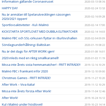
Information gällande Coronaviruset
2020-03-13 08:36
HAPPY DAY
2020-02-24 13:53
Nu är anmälan till Spelarutvecklingen säsongen
2020-02-16 09:28
2020/2021 öppen!
Sportlovsaktiviteter - Kul i Malmö
2020-02-14 17:00
KICKSTARTA SPORTLOVET MED DUBBLA ELITMATCHER
2020-02-14 14:03
Malmö FBC och SSL-cirkusen flyttar in i Burlövshallen
2020-02-04 09:09
Söndagsunderhållning i Baltiskan
2020-01-19 08:22
Nu är det dags för AFTER WORK igen!
2020-01-08 16:01
2020 inleds med en riktig smällkaramell!
2020-01-03 11:19
Missa inte årets sista hemmamatcher! - FRITT INTRÄDE!!
2019-12-16 10:29
Malmö FBC i framkant inför 2020
2019-12-10 09:00
Christmas Games - FRITT INTRÄDE!
2019-11-27 10:20
After Work – Viva Italia!
2019-11-12 10:29
Missa inte årets första After Work!
2019-11-04 12:46
After Work!
2019-10-24 16:12
Kul i Malmö under höstlovet!
2019-10-23 14:14