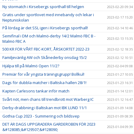
Ny stormatch i Kirsebergs sporthall till helgen
2023-02-20 09:34
Gratis under sportlovet med innebandy och lekar i
2023-02-17 15:20
Neptuniskolan
På lördag är det SSL igen i Kirsebergs sporthall!
2023-02-14 10:46
Semifinal i DM och Malmö-derby 14/2 Malmö FBC B -
2023-02-13 15:35
Malmö FBC A
500 KR FÖR VÅRT FBC-KORT, ÅRSKORTET 2022-23
2023-02-12 18:35
Familjevänlig AW och Skånederby onsdag 15/2
2023-02-12 10:51
Hjälpa till på Malmö Open 11/2?
2023-02-04 09:08
Premiär för vår yngsta träningsgrupp! Bollkul!
2023-01-27 10:05
Dags för dubbla matcher i Baltiska hallen 28/1!
2023-01-23 16:31
Kapten Carlesons tankar inför match
2023-01-14 12:01
Svårt nöt, men chans till trendbrott mot Warberg IC
2023-01-12 16:47
Derby-drabbning i Baltiskan mot IBK LUND 11/1
2023-01-09 14:08
Gothia Cup 2023 - Summering och bildsvep
2023-01-09 08:39
DET ÄR DAGS UPPGRADERA GARDEROBEN FÖR 2023
2023-01-04 09:39
&#128085;&#129507;&#128090;