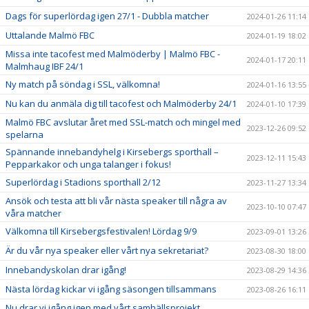
Dags för superlördag igen 27/1 - Dubbla matcher
2024-01-26 11:14
Uttalande Malmö FBC
2024-01-19 18:02
Missa inte tacofest med Malmöderby | Malmö FBC -
2024-01-17 20:11
Malmhaug IBF 24/1
Ny match på söndag i SSL, välkomna!
2024-01-16 13:55
Nu kan du anmäla dig till tacofest och Malmöderby 24/1
2024-01-10 17:39
Malmö FBC avslutar året med SSL-match och mingel med
2023-12-26 09:52
spelarna
Spännande innebandyhelg i Kirsebergs sporthall –
2023-12-11 15:43
Pepparkakor och unga talanger i fokus!
Superlördag i Stadions sporthall 2/12
2023-11-27 13:34
Ansök och testa att bli vår nästa speaker till några av
2023-10-10 07:47
våra matcher
Välkomna till Kirsebergsfestivalen! Lördag 9/9
2023-09-01 13:26
Är du vår nya speaker eller vårt nya sekretariat?
2023-08-30 18:00
Innebandyskolan drar igång!
2023-08-29 14:36
Nästa lördag kickar vi igång säsongen tillsammans
2023-08-26 16:11
Nu drar vi igång igen med vårt samhällsprojekt,