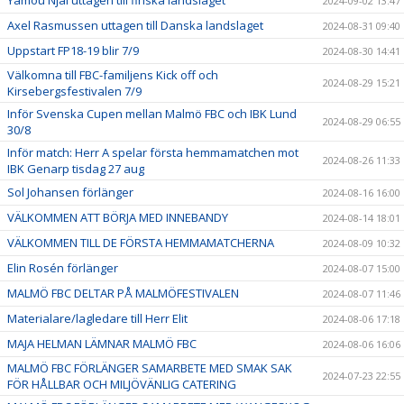
Yamou Njai uttagen till finska landslaget
2024-09-02 13:47
Axel Rasmussen uttagen till Danska landslaget
2024-08-31 09:40
Uppstart FP18-19 blir 7/9
2024-08-30 14:41
Välkomna till FBC-familjens Kick off och
2024-08-29 15:21
Kirsebergsfestivalen 7/9
Inför Svenska Cupen mellan Malmö FBC och IBK Lund
2024-08-29 06:55
30/8
Inför match: Herr A spelar första hemmamatchen mot
2024-08-26 11:33
IBK Genarp tisdag 27 aug
Sol Johansen förlänger
2024-08-16 16:00
VÄLKOMMEN ATT BÖRJA MED INNEBANDY
2024-08-14 18:01
VÄLKOMMEN TILL DE FÖRSTA HEMMAMATCHERNA
2024-08-09 10:32
Elin Rosén förlänger
2024-08-07 15:00
MALMÖ FBC DELTAR PÅ MALMÖFESTIVALEN
2024-08-07 11:46
Materialare/lagledare till Herr Elit
2024-08-06 17:18
MAJA HELMAN LÄMNAR MALMÖ FBC
2024-08-06 16:06
MALMÖ FBC FÖRLÄNGER SAMARBETE MED SMAK SAK
2024-07-23 22:55
FÖR HÅLLBAR OCH MILJÖVÄNLIG CATERING