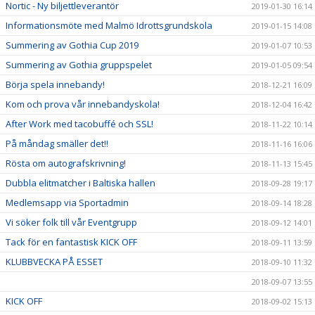
Nortic - Ny biljettleverantör
2019-01-30 16:14
Informationsmöte med Malmö Idrottsgrundskola
2019-01-15 14:08
Summering av Gothia Cup 2019
2019-01-07 10:53
Summering av Gothia gruppspelet
2019-01-05 09:54
Börja spela innebandy!
2018-12-21 16:09
Kom och prova vår innebandyskola!
2018-12-04 16:42
After Work med tacobuffé och SSL!
2018-11-22 10:14
På måndag smäller det!!
2018-11-16 16:06
Rösta om autografskrivning!
2018-11-13 15:45
Dubbla elitmatcher i Baltiska hallen
2018-09-28 19:17
Medlemsapp via Sportadmin
2018-09-14 18:28
Vi söker folk till vår Eventgrupp
2018-09-12 14:01
Tack för en fantastisk KICK OFF
2018-09-11 13:59
KLUBBVECKA PÅ ESSET
2018-09-10 11:32
2018-09-07 13:55
KICK OFF
2018-09-02 15:13