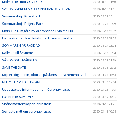
Malmö FBC mot COVID-19
2020-08-16 11:40
SÄSONGSPREMIÄR FÖR INNEBANDYSKOLAN
2020-08-16 11:16
Sommarskoj i Kroksbäck
2020-06-28 16:41
Sommarskoj i Beijers Park
2020-06-28 16:29
Mats-Ola Nimgård ny ordförande i Malmö FBC
2020-06-10 13:02
Hemestra på Elite Hotels med föreningsrabatt
2020-06-09 08:55
SOMMAREN ÄR RÄDDAD!
2020-05-27 23:24
Kallelse till Årsmöte
2020-05-13 15:14
SÄSONGSUTMÄRKELSER
2020-05-08 01:29
SAVE THE DATE
2020-05-06 12:12
Köp en digital Bingolott till påskens stora hemmakväll
2020-04-08 08:43
NU FYLLER VI BALTISKAN!
2020-03-30 17:54
Uppdaterad information om Coronaviruset
2020-03-26 14:43
LOCKER ROOM TALK
2020-03-19 10:16
Skånemästerskapen är inställt
2020-03-16 21:21
Senaste nytt om coronaviruset
2020-03-15 10:05