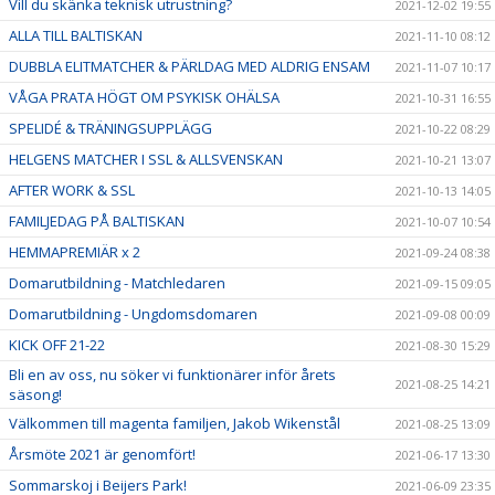
Vill du skänka teknisk utrustning?
2021-12-02 19:55
ALLA TILL BALTISKAN
2021-11-10 08:12
DUBBLA ELITMATCHER & PÄRLDAG MED ALDRIG ENSAM
2021-11-07 10:17
VÅGA PRATA HÖGT OM PSYKISK OHÄLSA
2021-10-31 16:55
SPELIDÉ & TRÄNINGSUPPLÄGG
2021-10-22 08:29
HELGENS MATCHER I SSL & ALLSVENSKAN
2021-10-21 13:07
AFTER WORK & SSL
2021-10-13 14:05
FAMILJEDAG PÅ BALTISKAN
2021-10-07 10:54
HEMMAPREMIÄR x 2
2021-09-24 08:38
Domarutbildning - Matchledaren
2021-09-15 09:05
Domarutbildning - Ungdomsdomaren
2021-09-08 00:09
KICK OFF 21-22
2021-08-30 15:29
Bli en av oss, nu söker vi funktionärer inför årets
2021-08-25 14:21
säsong!
Välkommen till magenta familjen, Jakob Wikenstål
2021-08-25 13:09
Årsmöte 2021 är genomfört!
2021-06-17 13:30
Sommarskoj i Beijers Park!
2021-06-09 23:35