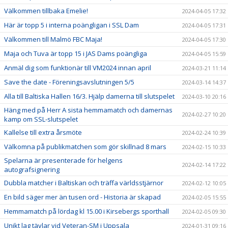
Välkommen tillbaka Emelie!
2024-04-05 17:32
Här är topp 5 i interna poängligan i SSL Dam
2024-04-05 17:31
Välkommen till Malmö FBC Maja!
2024-04-05 17:30
Maja och Tuva är topp 15 i JAS Dams poängliga
2024-04-05 15:59
Anmäl dig som funktionär till VM2024 innan april
2024-03-21 11:14
Save the date - Föreningsavslutningen 5/5
2024-03-14 14:37
Alla till Baltiska Hallen 16/3. Hjälp damerna till slutspelet
2024-03-10 20:16
Häng med på Herr A sista hemmamatch och damernas
2024-02-27 10:20
kamp om SSL-slutspelet
Kallelse till extra årsmöte
2024-02-24 10:39
Välkomna på publikmatchen som gör skillnad 8 mars
2024-02-15 10:33
Spelarna är presenterade för helgens
2024-02-14 17:22
autografsignering
Dubbla matcher i Baltiskan och träffa världsstjärnor
2024-02-12 10:05
En bild säger mer än tusen ord - Historia är skapad
2024-02-05 15:55
Hemmamatch på lördag kl 15.00 i Kirsebergs sporthall
2024-02-05 09:30
Unikt lag tävlar vid Veteran-SM i Uppsala
2024-01-31 09:16