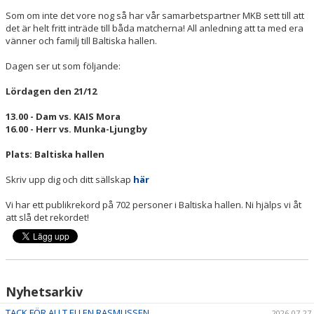
Som om inte det vore nog så har vår samarbetspartner MKB sett till att
det är helt fritt inträde till båda matcherna! All anledning att ta med era
vänner och familj till Baltiska hallen.
Dagen ser ut som följande:
Lördagen den 21/12
13.00 - Dam vs. KAIS Mora
16.00 - Herr vs. Munka-Ljungby
Plats: Baltiska hallen
Skriv upp dig och ditt sällskap
här
Vi har ett publikrekord på 702 personer i Baltiska hallen. Ni hjälps vi åt
att slå det rekordet!
Nyhetsarkiv
TACK FÖR ALLT ELLEN RASMUSSEN
2026-07-27