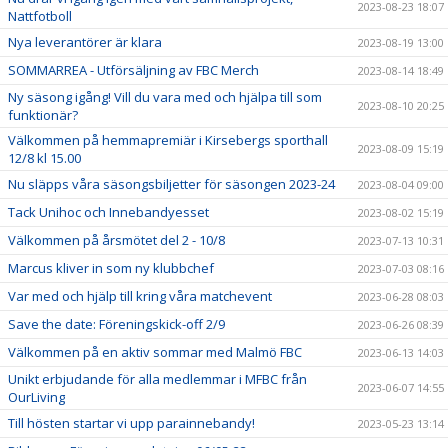
2023-08-23 18:07
Nattfotboll
Nya leverantörer är klara
2023-08-19 13:00
SOMMARREA - Utförsäljning av FBC Merch
2023-08-14 18:49
Ny säsong igång! Vill du vara med och hjälpa till som
2023-08-10 20:25
funktionär?
Välkommen på hemmapremiär i Kirsebergs sporthall
2023-08-09 15:19
12/8 kl 15.00
Nu släpps våra säsongsbiljetter för säsongen 2023-24
2023-08-04 09:00
Tack Unihoc och Innebandyesset
2023-08-02 15:19
Välkommen på årsmötet del 2 - 10/8
2023-07-13 10:31
Marcus kliver in som ny klubbchef
2023-07-03 08:16
Var med och hjälp till kring våra matchevent
2023-06-28 08:03
Save the date: Föreningskick-off 2/9
2023-06-26 08:39
Välkommen på en aktiv sommar med Malmö FBC
2023-06-13 14:03
Unikt erbjudande för alla medlemmar i MFBC från
2023-06-07 14:55
OurLiving
Till hösten startar vi upp parainnebandy!
2023-05-23 13:14