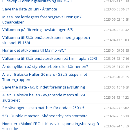
Bildsvep - Föreningsavslutning 06/05-23
2023-05-11 10:18
Save the date 20 juni - Årsmöte
2023-05-05 06:57
Missa inte lördagens föreningsavslutning inkl.
2023-05-02 10:58
utmärkelser
Välkomna på föreningsavslutningen 6/5
2023-04-25 09:42
Välkomna till Skånemästerskapen med grupp och
2023-04-13 13:03
slutspel 15-16/4
Hur är det att komma till Malmö FBC?
2023-04-09 09:55
Välkomna till Skånemästerskapen på himmaplan 25/3
2023-03-23 17:16
Är du nyfiken på styrelsearbete eller känner en?
2023-03-21 09:19
Alla till Baltiska Hallen 26 mars - SSL Slutspel mot
2023-03-20 08:55
Thorengruppen
Save the date - 6/5 blir det föreningsavslutning
2023-03-16 16:58
Alla till Baltiska hallen - Avgörande match till SSL
2023-03-13 11:22
slutspelet
Se säsongens sista matcher för endast 250 kr!
2023-02-27 15:02
5/3 - Dubbla matcher - Skånederby och stormöte
2023-02-26 15:30
Nominera Malmö FBC till Klaraviks sponsringsbidrag på
2023-02-24 13:50
50 000 kr