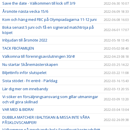
Save the date - Välkommen till kick off 3/9
2022-06-30 10:07
Årsmöte nästa vecka 15/6
2022-06-09 18:33
Kom och häng med FBC på Olympiadagarna 11-12 juni
2022-06-08 16:03
Boka senast 5 juni och få en signerad matchtröja på
2022-06-01 17:07
köpet
Inbjudan till årsmöte 2022
2022-05-18 13:45
TACK FBCFAMILJEN
2022-05-02 08:40
Välkomna till föreningsavslutningen 30/4!
2022-04-23 08:18
Nu startar Skånemästerskapen
2022-03-25 14:22
Biljettinfo inför slutspelet
2022-03-22 11:08
Sista stödet - Fri entré - Pärldag
2022-03-16 15:43
Lär dig mer om innebandy
2022-03-13 20:55
Vi söker en försäljningsansvarig som gillar utmaningar
2022-03-09 13:20
och vill göra skillnad
VAR MED & BIDRA!
2022-03-04 13:04
DUBBLA MATCHER I BALTISKAN & MISSA INTE VÅRA
2022-02-26 09:38
PÅSKLOVSCAMPER!
Välkommen på innebandy hela Sportlovet kostnadsfritt