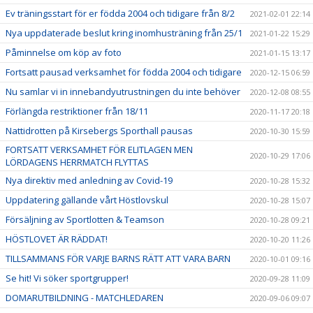
Ev träningsstart för er födda 2004 och tidigare från 8/2
2021-02-01 22:14
Nya uppdaterade beslut kring inomhusträning från 25/1
2021-01-22 15:29
Påminnelse om köp av foto
2021-01-15 13:17
Fortsatt pausad verksamhet för födda 2004 och tidigare
2020-12-15 06:59
Nu samlar vi in innebandyutrustningen du inte behöver
2020-12-08 08:55
Förlängda restriktioner från 18/11
2020-11-17 20:18
Nattidrotten på Kirsebergs Sporthall pausas
2020-10-30 15:59
FORTSATT VERKSAMHET FÖR ELITLAGEN MEN
2020-10-29 17:06
LÖRDAGENS HERRMATCH FLYTTAS
Nya direktiv med anledning av Covid-19
2020-10-28 15:32
Uppdatering gällande vårt Höstlovskul
2020-10-28 15:07
Försäljning av Sportlotten & Teamson
2020-10-28 09:21
HÖSTLOVET ÄR RÄDDAT!
2020-10-20 11:26
TILLSAMMANS FÖR VARJE BARNS RÄTT ATT VARA BARN
2020-10-01 09:16
Se hit! Vi söker sportgrupper!
2020-09-28 11:09
DOMARUTBILDNING - MATCHLEDAREN
2020-09-06 09:07