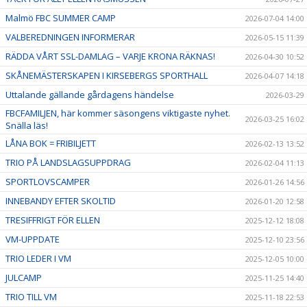
Malmö FBC SUMMER CAMP
2026-07-04 14:00
VALBEREDNINGEN INFORMERAR
2026-05-15 11:39
RÄDDA VÅRT SSL-DAMLAG – VARJE KRONA RÄKNAS!
2026-04-30 10:52
SKÅNEMÄSTERSKAPEN I KIRSEBERGS SPORTHALL
2026-04-07 14:18
Uttalande gällande gårdagens händelse
2026-03-29
FBCFAMILJEN, här kommer säsongens viktigaste nyhet.
2026-03-25 16:02
Snälla läs!
LÅNA BOK = FRIBILJETT
2026-02-13 13:52
TRIO PÅ LANDSLAGSUPPDRAG
2026-02-04 11:13
SPORTLOVSCAMPER
2026-01-26 14:56
INNEBANDY EFTER SKOLTID
2026-01-20 12:58
TRESIFFRIGT FÖR ELLEN
2025-12-12 18:08
VM-UPPDATE
2025-12-10 23:56
TRIO LEDER I VM
2025-12-05 10:00
JULCAMP
2025-11-25 14:40
TRIO TILL VM
2025-11-18 22:53