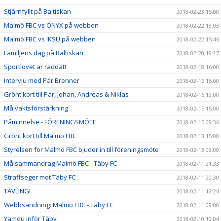
Stjärnfyllt på Baltiskan
2018-02-23 15:00
Malmö FBC vs ONYX på webben
2018-02-22 18:03
Malmö FBC vs IKSU på webben
2018-02-22 15:46
Familjens dag på Baltiskan
2018-02-20 19:17
Sportlovet är räddat!
2018-02-18 16:00
Intervju med Pär Brenner
2018-02-16 15:00
Grönt kort till Pär, Johan, Andreas & Niklas
2018-02-16 13:00
Målvaktsförstärkning
2018-02-15 15:00
Påminnelse - FÖRENINGSMÖTE
2018-02-15 09:36
Grönt kort till Malmö FBC
2018-02-13 15:00
Styrelsen för Malmö FBC bjuder in till föreningsmöte
2018-02-13 08:00
Målsammandrag Malmö FBC - Täby FC
2018-02-11 21:33
Straffseger mot Täby FC
2018-02-11 20:30
TÄVLING!
2018-02-11 12:24
Webbsändning: Malmö FBC - Täby FC
2018-02-11 09:00
Yamou inför Täby
2018-02-10 19:04