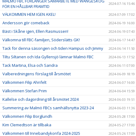
MALMÖ FBC FÖRLÄNGER SAMARBETE MED WANGESKOG
2024-07-16 15:46
FÖR EN HÅLLBAR FRAMTID
VÄLKOMMEN HEM IGEN AXEL!
2024-07-09 17:02
Andersson gör comeback
2024-06-19 16:00
Bäst i Skåne igen, Ellen Rasmussen!
2024-06-19 07:43
Välkomna till FBC-familjen, Söderslätts GK!
2024-06-17 14:47
Tack för denna säsongen och tiden Hampus och Jimmy
2024-06-14 11:50
Tiltu Siltanen och Ida Gyllensjö lämnar Malmö FBC
2024-06-13 17:52
Tack Martina, Elsa och Sandra
2024-06-11 07:00
Valberedningens förslag till årsmötet
2024-06-09 18:19
Välkommen Filip Ahnfelt
2024-06-07 16:00
Välkommen Stefan Prim
2024-06-04 15:59
Kallelse och dagordning till årsmötet 2024
2024-06-03 19:51
Summering av Malmö FBCs samhällsnytta 2023-24
2024-06-03 11:36
Välkommen Filip Borglundh
2024-05-28 17:00
Kim Clemedtson är tillbaka
2024-05-27 17:00
Välkommen till Innebandykonfa 2024-2025
2024-05-26 17:09