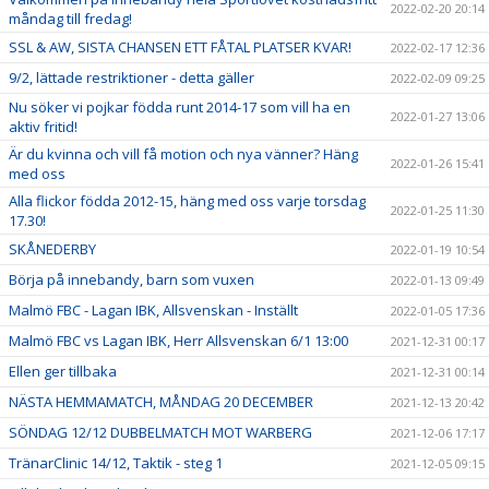
2022-02-20 20:14
måndag till fredag!
SSL & AW, SISTA CHANSEN ETT FÅTAL PLATSER KVAR!
2022-02-17 12:36
9/2, lättade restriktioner - detta gäller
2022-02-09 09:25
Nu söker vi pojkar födda runt 2014-17 som vill ha en
2022-01-27 13:06
aktiv fritid!
Är du kvinna och vill få motion och nya vänner? Häng
2022-01-26 15:41
med oss
Alla flickor födda 2012-15, häng med oss varje torsdag
2022-01-25 11:30
17.30!
SKÅNEDERBY
2022-01-19 10:54
Börja på innebandy, barn som vuxen
2022-01-13 09:49
Malmö FBC - Lagan IBK, Allsvenskan - Inställt
2022-01-05 17:36
Malmö FBC vs Lagan IBK, Herr Allsvenskan 6/1 13:00
2021-12-31 00:17
Ellen ger tillbaka
2021-12-31 00:14
NÄSTA HEMMAMATCH, MÅNDAG 20 DECEMBER
2021-12-13 20:42
SÖNDAG 12/12 DUBBELMATCH MOT WARBERG
2021-12-06 17:17
TränarClinic 14/12, Taktik - steg 1
2021-12-05 09:15