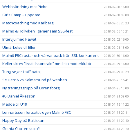
Webbsändning mot Pixbo
2018-02-08 16:00
Girls Camp – uppdate
2018-02-08 09:00
Matchcoaching med Karlberg
2018-02-06 20:23
Malmö & Höllviken i gemensam SSL-fest
2018-02-05 10:21
Intervju med Pawat
2018-02-02 16:00
Utmärkelse till Ellen
2018-02-01 13:00
Malmö FBC rustar och värvar back från SSL-konkurrent
2018-01-30 16:00
Keller skrev ”livstidskontrakt” med sin moderklubb
2018-01-29 16:00
Tung seger i tuff batalj
2018-01-29 00:29
Se Herr A vs Kalmarsund på webben
2018-01-26 16:41
Ny träningsgrupp på Lorensborg
2018-01-25 10:00
#5 Daniel Åkesson
2018-01-21 09:00
Madde till U19
2018-01-16 11:22
Lennartsson fortsatt trogen Malmö FBC
2018-01-15 20:11
Happy Day på Baltiskan
2018-01-14 22:40
Gothia Cup, en succé!
2018-01-14 20:50