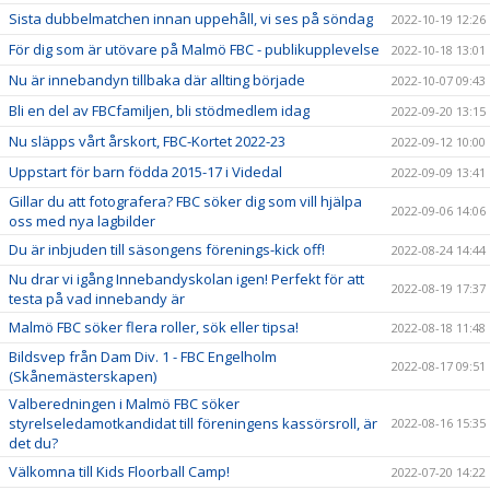
Sista dubbelmatchen innan uppehåll, vi ses på söndag
2022-10-19 12:26
För dig som är utövare på Malmö FBC - publikupplevelse
2022-10-18 13:01
Nu är innebandyn tillbaka där allting började
2022-10-07 09:43
Bli en del av FBCfamiljen, bli stödmedlem idag
2022-09-20 13:15
Nu släpps vårt årskort, FBC-Kortet 2022-23
2022-09-12 10:00
Uppstart för barn födda 2015-17 i Videdal
2022-09-09 13:41
Gillar du att fotografera? FBC söker dig som vill hjälpa
2022-09-06 14:06
oss med nya lagbilder
Du är inbjuden till säsongens förenings-kick off!
2022-08-24 14:44
Nu drar vi igång Innebandyskolan igen! Perfekt för att
2022-08-19 17:37
testa på vad innebandy är
Malmö FBC söker flera roller, sök eller tipsa!
2022-08-18 11:48
Bildsvep från Dam Div. 1 - FBC Engelholm
2022-08-17 09:51
(Skånemästerskapen)
Valberedningen i Malmö FBC söker
styrelseledamotkandidat till föreningens kassörsroll, är
2022-08-16 15:35
det du?
Välkomna till Kids Floorball Camp!
2022-07-20 14:22