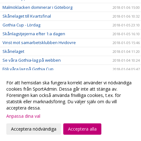
Malmöklacken dominerar i Göteborg
2018-01-06 15:00
Skånelaget till Kvartsfinal
2018-01-06 10:32
Gothia Cup - Lördag
2018-01-05 23:10
Skånlagstjejerna efter 1:a dagen
2018-01-05 16:10
Vinst mot samarbetsklubben Hvidovre
2018-01-05 15:46
Skånelaget
2018-01-04 11:20
Se våra Gothia-lag på webben
2018-01-04 10:24
Följ våra lag på Gothia Cup
2018-01-04 05:47
#fbcfamiljen goes Gothia
2018-01-02 20:58
För att hemsidan ska fungera korrekt använder vi nödvändiga
God Jul & Gott Nytt År
2017-12-23 20:13
cookies från SportAdmin. Dessa går inte att stänga av.
Föreningen kan också använda frivilliga cookies, t.ex. för
Kansliet håller stängd
2017-12-22 20:28
statistik eller marknadsföring. Du väljer själv om du vill
Hyllade VM-hjältar
2017-12-22 00:15
acceptera dessa.
Julklappstips 2 - Hushållsnära tjänster till medlemspriser
2017-12-21 12:31
Anpassa dina val
Damerna vidare i SkM
2017-12-21 10:10
Acceptera nödvändiga
Acceptera alla
Målvaktsträning
2017-12-21 09:52
Julklappstips 1 – Teamson Webbutik
2017-12-20 17:23