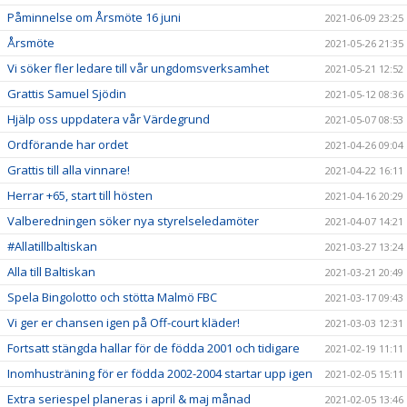
Påminnelse om Årsmöte 16 juni
2021-06-09 23:25
Årsmöte
2021-05-26 21:35
Vi söker fler ledare till vår ungdomsverksamhet
2021-05-21 12:52
Grattis Samuel Sjödin
2021-05-12 08:36
Hjälp oss uppdatera vår Värdegrund
2021-05-07 08:53
Ordförande har ordet
2021-04-26 09:04
Grattis till alla vinnare!
2021-04-22 16:11
Herrar +65, start till hösten
2021-04-16 20:29
Valberedningen söker nya styrelseledamöter
2021-04-07 14:21
#Allatillbaltiskan
2021-03-27 13:24
Alla till Baltiskan
2021-03-21 20:49
Spela Bingolotto och stötta Malmö FBC
2021-03-17 09:43
Vi ger er chansen igen på Off-court kläder!
2021-03-03 12:31
Fortsatt stängda hallar för de födda 2001 och tidigare
2021-02-19 11:11
Inomhusträning för er födda 2002-2004 startar upp igen
2021-02-05 15:11
Extra seriespel planeras i april & maj månad
2021-02-05 13:46