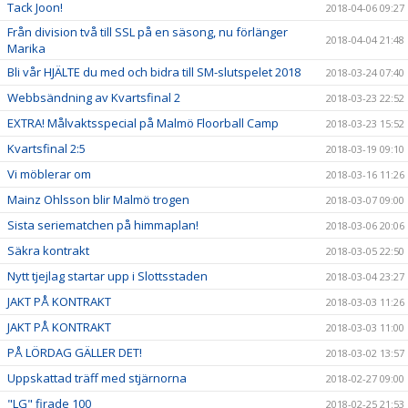
Tack Joon!
2018-04-06 09:27
Från division två till SSL på en säsong, nu förlänger
2018-04-04 21:48
Marika
Bli vår HJÄLTE du med och bidra till SM-slutspelet 2018
2018-03-24 07:40
Webbsändning av Kvartsfinal 2
2018-03-23 22:52
EXTRA! Målvaktsspecial på Malmö Floorball Camp
2018-03-23 15:52
Kvartsfinal 2:5
2018-03-19 09:10
Vi möblerar om
2018-03-16 11:26
Mainz Ohlsson blir Malmö trogen
2018-03-07 09:00
Sista seriematchen på himmaplan!
2018-03-06 20:06
Säkra kontrakt
2018-03-05 22:50
Nytt tjejlag startar upp i Slottsstaden
2018-03-04 23:27
JAKT PÅ KONTRAKT
2018-03-03 11:26
JAKT PÅ KONTRAKT
2018-03-03 11:00
PÅ LÖRDAG GÄLLER DET!
2018-03-02 13:57
Uppskattad träff med stjärnorna
2018-02-27 09:00
"LG" firade 100
2018-02-25 21:53