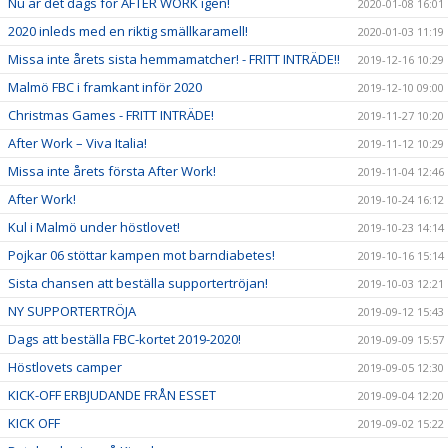
Nu är det dags för AFTER WORK igen!
2020-01-08 16:01
2020 inleds med en riktig smällkaramell!
2020-01-03 11:19
Missa inte årets sista hemmamatcher! - FRITT INTRÄDE!!
2019-12-16 10:29
Malmö FBC i framkant inför 2020
2019-12-10 09:00
Christmas Games - FRITT INTRÄDE!
2019-11-27 10:20
After Work – Viva Italia!
2019-11-12 10:29
Missa inte årets första After Work!
2019-11-04 12:46
After Work!
2019-10-24 16:12
Kul i Malmö under höstlovet!
2019-10-23 14:14
Pojkar 06 stöttar kampen mot barndiabetes!
2019-10-16 15:14
Sista chansen att beställa supportertröjan!
2019-10-03 12:21
NY SUPPORTERTRÖJA
2019-09-12 15:43
Dags att beställa FBC-kortet 2019-2020!
2019-09-09 15:57
Höstlovets camper
2019-09-05 12:30
KICK-OFF ERBJUDANDE FRÅN ESSET
2019-09-04 12:20
KICK OFF
2019-09-02 15:22