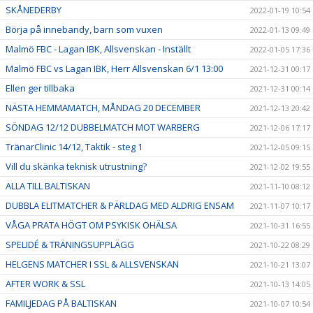
SKÅNEDERBY
2022-01-19 10:54
Börja på innebandy, barn som vuxen
2022-01-13 09:49
Malmö FBC - Lagan IBK, Allsvenskan - Inställt
2022-01-05 17:36
Malmö FBC vs Lagan IBK, Herr Allsvenskan 6/1 13:00
2021-12-31 00:17
Ellen ger tillbaka
2021-12-31 00:14
NÄSTA HEMMAMATCH, MÅNDAG 20 DECEMBER
2021-12-13 20:42
SÖNDAG 12/12 DUBBELMATCH MOT WARBERG
2021-12-06 17:17
TränarClinic 14/12, Taktik - steg 1
2021-12-05 09:15
Vill du skänka teknisk utrustning?
2021-12-02 19:55
ALLA TILL BALTISKAN
2021-11-10 08:12
DUBBLA ELITMATCHER & PÄRLDAG MED ALDRIG ENSAM
2021-11-07 10:17
VÅGA PRATA HÖGT OM PSYKISK OHÄLSA
2021-10-31 16:55
SPELIDÉ & TRÄNINGSUPPLÄGG
2021-10-22 08:29
HELGENS MATCHER I SSL & ALLSVENSKAN
2021-10-21 13:07
AFTER WORK & SSL
2021-10-13 14:05
FAMILJEDAG PÅ BALTISKAN
2021-10-07 10:54