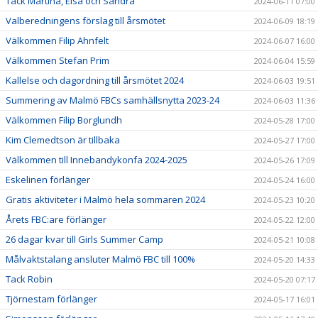
Tack Martina, Elsa och Sandra
2024-06-11 07:00
Valberedningens förslag till årsmötet
2024-06-09 18:19
Välkommen Filip Ahnfelt
2024-06-07 16:00
Välkommen Stefan Prim
2024-06-04 15:59
Kallelse och dagordning till årsmötet 2024
2024-06-03 19:51
Summering av Malmö FBCs samhällsnytta 2023-24
2024-06-03 11:36
Välkommen Filip Borglundh
2024-05-28 17:00
Kim Clemedtson är tillbaka
2024-05-27 17:00
Välkommen till Innebandykonfa 2024-2025
2024-05-26 17:09
Eskelinen förlänger
2024-05-24 16:00
Gratis aktiviteter i Malmö hela sommaren 2024
2024-05-23 10:20
Årets FBC:are förlänger
2024-05-22 12:00
26 dagar kvar till Girls Summer Camp
2024-05-21 10:08
Målvaktstalang ansluter Malmö FBC till 100%
2024-05-20 14:33
Tack Robin
2024-05-20 07:17
Tjörnestam förlänger
2024-05-17 16:01