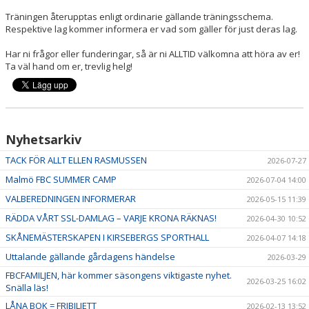
Träningen återupptas enligt ordinarie gällande träningsschema.
Respektive lag kommer informera er vad som gäller för just deras lag.
Har ni frågor eller funderingar, så är ni ALLTID välkomna att höra av er!
Ta väl hand om er, trevlig helg!
Nyhetsarkiv
TACK FÖR ALLT ELLEN RASMUSSEN
2026-07-27
Malmö FBC SUMMER CAMP
2026-07-04 14:00
VALBEREDNINGEN INFORMERAR
2026-05-15 11:39
RÄDDA VÅRT SSL-DAMLAG – VARJE KRONA RÄKNAS!
2026-04-30 10:52
SKÅNEMÄSTERSKAPEN I KIRSEBERGS SPORTHALL
2026-04-07 14:18
Uttalande gällande gårdagens händelse
2026-03-29
FBCFAMILJEN, här kommer säsongens viktigaste nyhet.
2026-03-25 16:02
Snälla läs!
LÅNA BOK = FRIBILJETT
2026-02-13 13:52