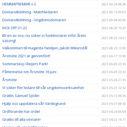
HEMMAPREMIÄR x 2
2021-09-24 08:38
Domarutbildning - Matchledaren
2021-09-15 09:05
Domarutbildning - Ungdomsdomaren
2021-09-08 00:09
KICK OFF 21-22
2021-08-30 15:29
Bli en av oss, nu söker vi funktionärer inför årets
2021-08-25 14:21
säsong!
Välkommen till magenta familjen, Jakob Wikenstål
2021-08-25 13:09
Årsmöte 2021 är genomfört!
2021-06-17 13:30
Sommarskoj i Beijers Park!
2021-06-09 23:35
Påminnelse om Årsmöte 16 juni
2021-06-09 23:25
Årsmöte
2021-05-26 21:35
Vi söker fler ledare till vår ungdomsverksamhet
2021-05-21 12:52
Grattis Samuel Sjödin
2021-05-12 08:36
Hjälp oss uppdatera vår Värdegrund
2021-05-07 08:53
Ordförande har ordet
2021-04-26 09:04
Grattis till alla vinnare!
2021-04-22 16:11