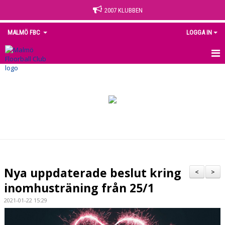
2007 KLUBBEN
MALMÖ FBC
LOGGA IN
HEM
NYHETER
OM KLUBBEN
KONTAKT
KALENDER
Nya uppdaterade beslut kring
<
>
MEDLEM
inomhusträning från 25/1
2021-01-22 15:29
MATCHER