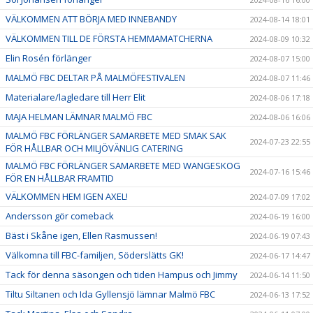
VÄLKOMMEN ATT BÖRJA MED INNEBANDY
2024-08-14 18:01
VÄLKOMMEN TILL DE FÖRSTA HEMMAMATCHERNA
2024-08-09 10:32
Elin Rosén förlänger
2024-08-07 15:00
MALMÖ FBC DELTAR PÅ MALMÖFESTIVALEN
2024-08-07 11:46
Materialare/lagledare till Herr Elit
2024-08-06 17:18
MAJA HELMAN LÄMNAR MALMÖ FBC
2024-08-06 16:06
MALMÖ FBC FÖRLÄNGER SAMARBETE MED SMAK SAK
2024-07-23 22:55
FÖR HÅLLBAR OCH MILJÖVÄNLIG CATERING
MALMÖ FBC FÖRLÄNGER SAMARBETE MED WANGESKOG
2024-07-16 15:46
FÖR EN HÅLLBAR FRAMTID
VÄLKOMMEN HEM IGEN AXEL!
2024-07-09 17:02
Andersson gör comeback
2024-06-19 16:00
Bäst i Skåne igen, Ellen Rasmussen!
2024-06-19 07:43
Välkomna till FBC-familjen, Söderslätts GK!
2024-06-17 14:47
Tack för denna säsongen och tiden Hampus och Jimmy
2024-06-14 11:50
Tiltu Siltanen och Ida Gyllensjö lämnar Malmö FBC
2024-06-13 17:52