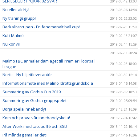
SERIESEGER I P0JKAR 02 SVÅR
2019-03-12 13:03
Nu eller aldrig!
2019-03-06 14:54
Ny träningsgrupp!
2019-02-22 23:02
Backalirarcupen - En fenomenalt ball cup!
2019-02-20 15:58
Kul i Malmö
2019-02-18 21:07
Nu kör vi!
2019-02-14 15:59
2019-02-11 20:24
Malmö FBC anmäler damlaget till Premier Floorball
2019-02-08 18:00
League
Nortic - Ny biljettleverantör
2019-01-30 16:14
Informationsmöte med Malmö Idrottsgrundskola
2019-01-15 14:08
Summering av Gothia Cup 2019
2019-01-07 10:53
Summering av Gothia gruppspelet
2019-01-05 09:54
Börja spela innebandy!
2018-12-21 16:09
Kom och prova vår innebandyskola!
2018-12-04 16:42
After Work med tacobuffé och SSL!
2018-11-22 10:14
På måndag smäller det!!
2018-11-16 16:06