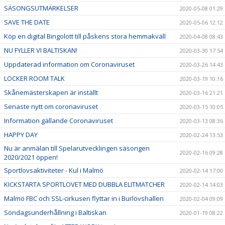
SÄSONGSUTMÄRKELSER
2020-05-08 01:29
SAVE THE DATE
2020-05-06 12:12
Köp en digital Bingolott till påskens stora hemmakväll
2020-04-08 08:43
NU FYLLER VI BALTISKAN!
2020-03-30 17:54
Uppdaterad information om Coronaviruset
2020-03-26 14:43
LOCKER ROOM TALK
2020-03-19 10:16
Skånemästerskapen är inställt
2020-03-16 21:21
Senaste nytt om coronaviruset
2020-03-15 10:05
Information gällande Coronaviruset
2020-03-13 08:36
HAPPY DAY
2020-02-24 13:53
Nu är anmälan till Spelarutvecklingen säsongen
2020-02-16 09:28
2020/2021 öppen!
Sportlovsaktiviteter - Kul i Malmö
2020-02-14 17:00
KICKSTARTA SPORTLOVET MED DUBBLA ELITMATCHER
2020-02-14 14:03
Malmö FBC och SSL-cirkusen flyttar in i Burlövshallen
2020-02-04 09:09
Söndagsunderhållning i Baltiskan
2020-01-19 08:22