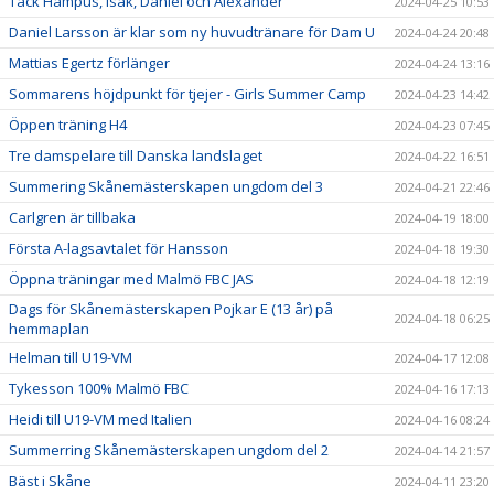
Tack Hampus, Isak, Daniel och Alexander
2024-04-25 10:53
Daniel Larsson är klar som ny huvudtränare för Dam U
2024-04-24 20:48
Mattias Egertz förlänger
2024-04-24 13:16
Sommarens höjdpunkt för tjejer - Girls Summer Camp
2024-04-23 14:42
Öppen träning H4
2024-04-23 07:45
Tre damspelare till Danska landslaget
2024-04-22 16:51
Summering Skånemästerskapen ungdom del 3
2024-04-21 22:46
Carlgren är tillbaka
2024-04-19 18:00
Första A-lagsavtalet för Hansson
2024-04-18 19:30
Öppna träningar med Malmö FBC JAS
2024-04-18 12:19
Dags för Skånemästerskapen Pojkar E (13 år) på
2024-04-18 06:25
hemmaplan
Helman till U19-VM
2024-04-17 12:08
Tykesson 100% Malmö FBC
2024-04-16 17:13
Heidi till U19-VM med Italien
2024-04-16 08:24
Summerring Skånemästerskapen ungdom del 2
2024-04-14 21:57
Bäst i Skåne
2024-04-11 23:20