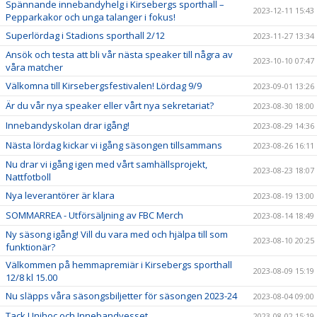
Spännande innebandyhelg i Kirsebergs sporthall –
2023-12-11 15:43
Pepparkakor och unga talanger i fokus!
Superlördag i Stadions sporthall 2/12
2023-11-27 13:34
Ansök och testa att bli vår nästa speaker till några av
2023-10-10 07:47
våra matcher
Välkomna till Kirsebergsfestivalen! Lördag 9/9
2023-09-01 13:26
Är du vår nya speaker eller vårt nya sekretariat?
2023-08-30 18:00
Innebandyskolan drar igång!
2023-08-29 14:36
Nästa lördag kickar vi igång säsongen tillsammans
2023-08-26 16:11
Nu drar vi igång igen med vårt samhällsprojekt,
2023-08-23 18:07
Nattfotboll
Nya leverantörer är klara
2023-08-19 13:00
SOMMARREA - Utförsäljning av FBC Merch
2023-08-14 18:49
Ny säsong igång! Vill du vara med och hjälpa till som
2023-08-10 20:25
funktionär?
Välkommen på hemmapremiär i Kirsebergs sporthall
2023-08-09 15:19
12/8 kl 15.00
Nu släpps våra säsongsbiljetter för säsongen 2023-24
2023-08-04 09:00
Tack Unihoc och Innebandyesset
2023-08-02 15:19