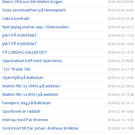
Mainz Ohlsson blir Malmö trogen
2018-03-07 09:00
Sista seriematchen på himmaplan!
2018-03-06 20:06
Säkra kontrakt
2018-03-05 22:50
Nytt tjejlag startar upp i Slottsstaden
2018-03-04 23:27
JAKT PÅ KONTRAKT
2018-03-03 11:26
JAKT PÅ KONTRAKT
2018-03-03 11:00
PÅ LÖRDAG GÄLLER DET!
2018-03-02 13:57
Uppskattad träff med stjärnorna
2018-02-27 09:00
"LG" firade 100
2018-02-25 21:53
Stjärnfyllt på Baltiskan
2018-02-23 15:00
Malmö FBC vs ONYX på webben
2018-02-22 18:03
Malmö FBC vs IKSU på webben
2018-02-22 15:46
Familjens dag på Baltiskan
2018-02-20 19:17
Sportlovet är räddat!
2018-02-18 16:00
Intervju med Pär Brenner
2018-02-16 15:00
Grönt kort till Pär, Johan, Andreas & Niklas
2018-02-16 13:00