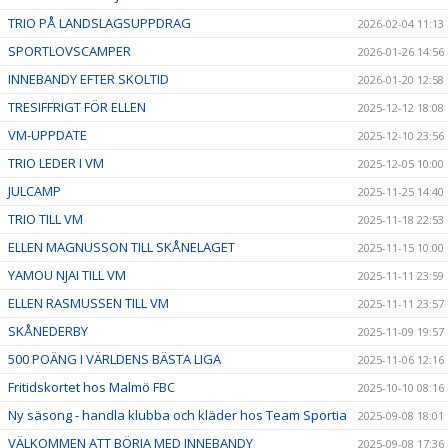
TRIO PÅ LANDSLAGSUPPDRAG
2026-02-04 11:13
SPORTLOVSCAMPER
2026-01-26 14:56
INNEBANDY EFTER SKOLTID
2026-01-20 12:58
TRESIFFRIGT FÖR ELLEN
2025-12-12 18:08
VM-UPPDATE
2025-12-10 23:56
TRIO LEDER I VM
2025-12-05 10:00
JULCAMP
2025-11-25 14:40
TRIO TILL VM
2025-11-18 22:53
ELLEN MAGNUSSON TILL SKÅNELAGET
2025-11-15 10:00
YAMOU NJAI TILL VM
2025-11-11 23:59
ELLEN RASMUSSEN TILL VM
2025-11-11 23:57
SKÅNEDERBY
2025-11-09 19:57
500 POÄNG I VÄRLDENS BÄSTA LIGA
2025-11-06 12:16
Fritidskortet hos Malmö FBC
2025-10-10 08:16
Ny säsong - handla klubba och kläder hos Team Sportia
2025-09-08 18:01
VÄLKOMMEN ATT BÖRJA MED INNEBANDY
2025-09-08 17:36