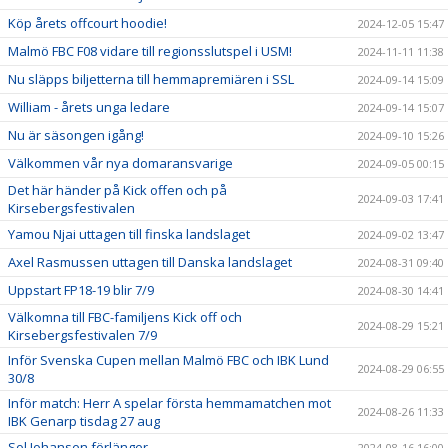
Köp årets offcourt hoodie!
2024-12-05 15:47
Malmö FBC F08 vidare till regionsslutspel i USM!
2024-11-11 11:38
Nu släpps biljetterna till hemmapremiären i SSL
2024-09-14 15:09
William - årets unga ledare
2024-09-14 15:07
Nu är säsongen igång!
2024-09-10 15:26
Välkommen vår nya domaransvarige
2024-09-05 00:15
Det här händer på Kick offen och på
2024-09-03 17:41
Kirsebergsfestivalen
Yamou Njai uttagen till finska landslaget
2024-09-02 13:47
Axel Rasmussen uttagen till Danska landslaget
2024-08-31 09:40
Uppstart FP18-19 blir 7/9
2024-08-30 14:41
Välkomna till FBC-familjens Kick off och
2024-08-29 15:21
Kirsebergsfestivalen 7/9
Inför Svenska Cupen mellan Malmö FBC och IBK Lund
2024-08-29 06:55
30/8
Inför match: Herr A spelar första hemmamatchen mot
2024-08-26 11:33
IBK Genarp tisdag 27 aug
Sol Johansen förlänger
2024-08-16 16:00