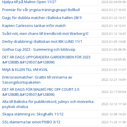
Hjälpa till på Malmö Open 11/2?
2023-02-04 09:08
Premiär för vår yngsta träningsgrupp! Bollkul!
2023-01-27 10:05
Dags för dubbla matcher i Baltiska hallen 28/1!
2023-01-23 16:31
Kapten Carlesons tankar inför match
2023-01-14 12:01
Svårt nöt, men chans till trendbrott mot Warberg IC
2023-01-12 16:47
Derby-drabbning i Baltiskan mot IBK LUND 11/1
2023-01-09 14:08
Gothia Cup 2023 - Summering och bildsvep
2023-01-09 08:39
DET ÄR DAGS UPPGRADERA GARDEROBEN FÖR 2023
2023-01-04 09:39
&#128085;&#129507;&#128090;
MAJA & ELLEN TILL VM-KVAL
2023-01-03 11:07
Enkronasmatcher: Grattis till vinnarna av
2022-12-21 14:09
Säsongskortspaketen
DET ÄR DAGS FÖR MALMÖ FBC OFF COURT 2.0
2022-12-17 09:04
&#128085;&#129507;&#128090;
Alla till Baltiska för publikrekord, julmys och motverka
2022-12-12 11:54
psykisk ohälsa
Skapa stämning vs. Skoghalls 11/12
2022-12-08 14:29
SSL-damerna tar emot PIXBO 3/12
2022-11-29 11:59