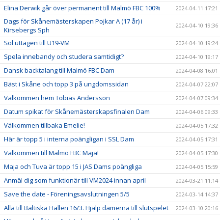
Elina Derwik går över permanent till Malmö FBC 100%
2024-04-11 17:21
Dags för Skånemästerskapen Pojkar A (17 år) i
2024-04-10 19:36
Kirsebergs Sph
Sol uttagen till U19-VM
2024-04-10 19:24
Spela innebandy och studera samtidigt?
2024-04-10 19:17
Dansk backtalang till Malmö FBC Dam
2024-04-08 16:01
Bäst i Skåne och topp 3 på ungdomssidan
2024-04-07 22:07
Välkommen hem Tobias Andersson
2024-04-07 09:34
Datum spikat för Skånemästerskapsfinalen Dam
2024-04-06 09:33
Välkommen tillbaka Emelie!
2024-04-05 17:32
Här är topp 5 i interna poängligan i SSL Dam
2024-04-05 17:31
Välkommen till Malmö FBC Maja!
2024-04-05 17:30
Maja och Tuva är topp 15 i JAS Dams poängliga
2024-04-05 15:59
Anmäl dig som funktionär till VM2024 innan april
2024-03-21 11:14
Save the date - Föreningsavslutningen 5/5
2024-03-14 14:37
Alla till Baltiska Hallen 16/3. Hjälp damerna till slutspelet
2024-03-10 20:16