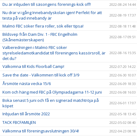
Du är inbjuden till säsongens förenings-kick off!
2022-08-24 14:44
Nu drar vi igång Innebandyskolan igen! Perfekt för att
2022-08-19 17:37
testa på vad innebandy är
Malmö FBC söker flera roller, sök eller tipsa!
2022-08-18 11:48
Bildsvep från Dam Div. 1 - FBC Engelholm
2022-08-17 09:51
(Skånemästerskapen)
Valberedningen i Malmö FBC söker
styrelseledamotkandidat till föreningens kassörsroll, är
2022-08-16 15:35
det du?
Välkomna till Kids Floorball Camp!
2022-07-20 14:22
Save the date - Välkommen till kick off 3/9
2022-06-30 10:07
Årsmöte nästa vecka 15/6
2022-06-09 18:33
Kom och häng med FBC på Olympiadagarna 11-12 juni
2022-06-08 16:03
Boka senast 5 juni och få en signerad matchtröja på
2022-06-01 17:07
köpet
Inbjudan till årsmöte 2022
2022-05-18 13:45
TACK FBCFAMILJEN
2022-05-02 08:40
Välkomna till föreningsavslutningen 30/4!
2022-04-23 08:18