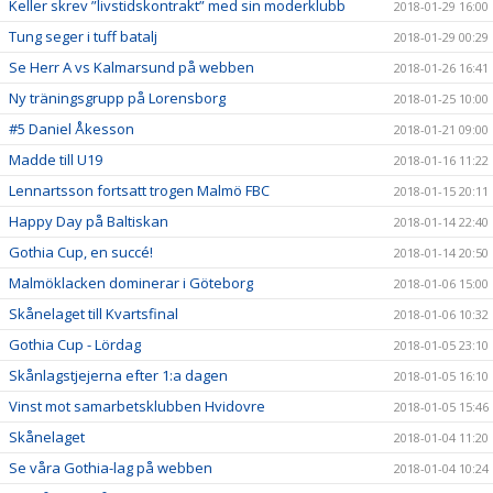
Keller skrev ”livstidskontrakt” med sin moderklubb
2018-01-29 16:00
Tung seger i tuff batalj
2018-01-29 00:29
Se Herr A vs Kalmarsund på webben
2018-01-26 16:41
Ny träningsgrupp på Lorensborg
2018-01-25 10:00
#5 Daniel Åkesson
2018-01-21 09:00
Madde till U19
2018-01-16 11:22
Lennartsson fortsatt trogen Malmö FBC
2018-01-15 20:11
Happy Day på Baltiskan
2018-01-14 22:40
Gothia Cup, en succé!
2018-01-14 20:50
Malmöklacken dominerar i Göteborg
2018-01-06 15:00
Skånelaget till Kvartsfinal
2018-01-06 10:32
Gothia Cup - Lördag
2018-01-05 23:10
Skånlagstjejerna efter 1:a dagen
2018-01-05 16:10
Vinst mot samarbetsklubben Hvidovre
2018-01-05 15:46
Skånelaget
2018-01-04 11:20
Se våra Gothia-lag på webben
2018-01-04 10:24