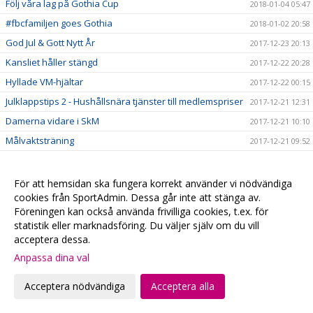
Följ våra lag på Gothia Cup
2018-01-04 05:47
#fbcfamiljen goes Gothia
2018-01-02 20:58
God Jul & Gott Nytt År
2017-12-23 20:13
Kansliet håller stängd
2017-12-22 20:28
Hyllade VM-hjältar
2017-12-22 00:15
Julklappstips 2 - Hushållsnära tjänster till medlemspriser
2017-12-21 12:31
Damerna vidare i SkM
2017-12-21 10:10
Målvaktsträning
2017-12-21 09:52
Julklappstips 1 – Teamson Webbutik
2017-12-20 17:23
0 poäng...
2017-12-17 01:35
För att hemsidan ska fungera korrekt använder vi nödvändiga
cookies från SportAdmin. Dessa går inte att stänga av.
FRI ENTRÉ
2017-12-15 20:16
Föreningen kan också använda frivilliga cookies, t.ex. för
Ta med kastarmen på lördag!
2017-12-15 20:13
statistik eller marknadsföring. Du väljer själv om du vill
Musikhjälpen - Malmö FBCs insamlingsbössa
acceptera dessa.
2017-12-13 00:34
Anpassa dina val
VI HAR EN VÄRLDSMÄSTARE
2017-12-10 20:19
CECILIA DINARDO HISTORISK
2017-12-07 14:14
Acceptera nödvändiga
Acceptera alla
Målvaktsträning 1
2017-12-06 10:12