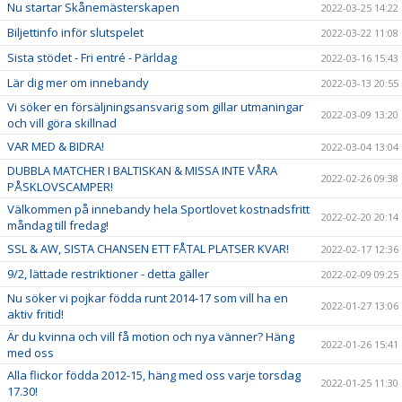
Nu startar Skånemästerskapen
2022-03-25 14:22
Biljettinfo inför slutspelet
2022-03-22 11:08
Sista stödet - Fri entré - Pärldag
2022-03-16 15:43
Lär dig mer om innebandy
2022-03-13 20:55
Vi söker en försäljningsansvarig som gillar utmaningar
2022-03-09 13:20
och vill göra skillnad
VAR MED & BIDRA!
2022-03-04 13:04
DUBBLA MATCHER I BALTISKAN & MISSA INTE VÅRA
2022-02-26 09:38
PÅSKLOVSCAMPER!
Välkommen på innebandy hela Sportlovet kostnadsfritt
2022-02-20 20:14
måndag till fredag!
SSL & AW, SISTA CHANSEN ETT FÅTAL PLATSER KVAR!
2022-02-17 12:36
9/2, lättade restriktioner - detta gäller
2022-02-09 09:25
Nu söker vi pojkar födda runt 2014-17 som vill ha en
2022-01-27 13:06
aktiv fritid!
Är du kvinna och vill få motion och nya vänner? Häng
2022-01-26 15:41
med oss
Alla flickor födda 2012-15, häng med oss varje torsdag
2022-01-25 11:30
17.30!