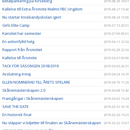
Betalparkering på Kirseberg
2019-08-29 16:07
Kallelse till Extra Årsmöte Malmö FBC Ungdom
2019-08-27 15:42
Nu startar Innebandyskolan igen!
2019-08-24 13:00
Girls Elite Camp
2019-07-15 20:01
Kansliet har semester
2019-07-09 09:01
En actionfylld helg
2019-06-11 12:26
Rapport från Årsmötet
2019-05-29 22:26
Kallelse till Årsmöte
2019-05-07 09:00
TACK FÖR SÄSONGEN 2018/2019
2019-05-05 20:31
Avslutning 4 maj
2019-04-26 16:19
ELLEN NOMINERAD TILL ÅRETS SPELARE
2019-04-19 11:26
Skånemästerskapen 2.0
2019-04-08 13:42
Framgångar i Skånemästerskapen
2019-04-02 15:24
SAVE THE DATE
2019-03-31 10:19
En historisk final
2019-03-26 15:25
Nu släpper vi biljetter till finalen av Skånemästerskapen
2019-03-22 13:07