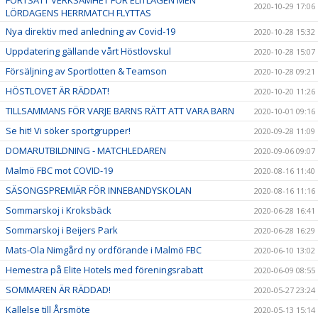
2020-10-29 17:06
LÖRDAGENS HERRMATCH FLYTTAS
Nya direktiv med anledning av Covid-19
2020-10-28 15:32
Uppdatering gällande vårt Höstlovskul
2020-10-28 15:07
Försäljning av Sportlotten & Teamson
2020-10-28 09:21
HÖSTLOVET ÄR RÄDDAT!
2020-10-20 11:26
TILLSAMMANS FÖR VARJE BARNS RÄTT ATT VARA BARN
2020-10-01 09:16
Se hit! Vi söker sportgrupper!
2020-09-28 11:09
DOMARUTBILDNING - MATCHLEDAREN
2020-09-06 09:07
Malmö FBC mot COVID-19
2020-08-16 11:40
SÄSONGSPREMIÄR FÖR INNEBANDYSKOLAN
2020-08-16 11:16
Sommarskoj i Kroksbäck
2020-06-28 16:41
Sommarskoj i Beijers Park
2020-06-28 16:29
Mats-Ola Nimgård ny ordförande i Malmö FBC
2020-06-10 13:02
Hemestra på Elite Hotels med föreningsrabatt
2020-06-09 08:55
SOMMAREN ÄR RÄDDAD!
2020-05-27 23:24
Kallelse till Årsmöte
2020-05-13 15:14