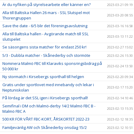
Är du nyfiken på styrelsearbete eller känner en?
2023-03-21 09:19
Alla till Baltiska Hallen 26 mars - SSL Slutspel mot
2023-03-20 08:55
Thorengruppen
Save the date - 6/5 blir det föreningsavslutning
2023-03-16 16:58
Alla till Baltiska hallen - Avgörande match till SSL
2023-03-13 11:22
slutspelet
Se säsongens sista matcher för endast 250 kr!
2023-02-27 15:02
5/3 - Dubbla matcher - Skånederby och stormöte
2023-02-26 15:30
Nominera Malmö FBC till Klaraviks sponsringsbidrag på
2023-02-24 13:50
50 000 kr
Ny stormatch i Kirsebergs sporthall till helgen
2023-02-20 09:34
Gratis under sportlovet med innebandy och lekar i
2023-02-17 15:20
Neptuniskolan
På lördag är det SSL igen i Kirsebergs sporthall!
2023-02-14 10:46
Semifinal i DM och Malmö-derby 14/2 Malmö FBC B -
2023-02-13 15:35
Malmö FBC A
500 KR FÖR VÅRT FBC-KORT, ÅRSKORTET 2022-23
2023-02-12 18:35
Familjevänlig AW och Skånederby onsdag 15/2
2023-02-12 10:51