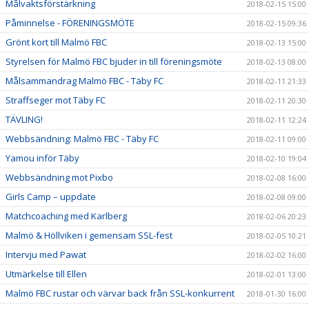
Målvaktsförstärkning
2018-02-15 15:00
Påminnelse - FÖRENINGSMÖTE
2018-02-15 09:36
Grönt kort till Malmö FBC
2018-02-13 15:00
Styrelsen för Malmö FBC bjuder in till föreningsmöte
2018-02-13 08:00
Målsammandrag Malmö FBC - Täby FC
2018-02-11 21:33
Straffseger mot Täby FC
2018-02-11 20:30
TÄVLING!
2018-02-11 12:24
Webbsändning: Malmö FBC - Täby FC
2018-02-11 09:00
Yamou inför Täby
2018-02-10 19:04
Webbsändning mot Pixbo
2018-02-08 16:00
Girls Camp – uppdate
2018-02-08 09:00
Matchcoaching med Karlberg
2018-02-06 20:23
Malmö & Höllviken i gemensam SSL-fest
2018-02-05 10:21
Intervju med Pawat
2018-02-02 16:00
Utmärkelse till Ellen
2018-02-01 13:00
Malmö FBC rustar och värvar back från SSL-konkurrent
2018-01-30 16:00