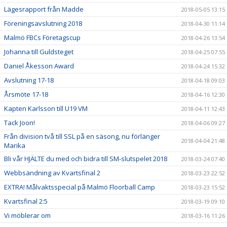
Lägesrapport från Madde
2018-05-05 13:15
Föreningsavslutning 2018
2018-04-30 11:14
Malmö FBCs Företagscup
2018-04-26 13:54
Johanna till Guldsteget
2018-04-25 07:55
Daniel Åkesson Award
2018-04-24 15:32
Avslutning 17-18
2018-04-18 09:03
Årsmöte 17-18
2018-04-16 12:30
Kapten Karlsson till U19 VM
2018-04-11 12:43
Tack Joon!
2018-04-06 09:27
Från division två till SSL på en säsong, nu förlänger
2018-04-04 21:48
Marika
Bli vår HJÄLTE du med och bidra till SM-slutspelet 2018
2018-03-24 07:40
Webbsändning av Kvartsfinal 2
2018-03-23 22:52
EXTRA! Målvaktsspecial på Malmö Floorball Camp
2018-03-23 15:52
Kvartsfinal 2:5
2018-03-19 09:10
Vi möblerar om
2018-03-16 11:26