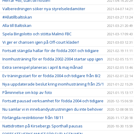
Herrar +65, start till hösten
2021-04-16 20:29
Valberedningen söker nya styrelseledamöter
2021-04-07 14:21
#Allatillbaltiskan
2021-03-27 13:24
Alla till Baltiskan
2021-03-21 20:49
Spela Bingolotto och stötta Malmö FBC
2021-03-17 09:43
Vi ger er chansen igen på Off-court kläder!
2021-03-03 12:31
Fortsatt stängda hallar för de födda 2001 och tidigare
2021-02-19 11:11
Inomhusträning för er födda 2002-2004 startar upp igen
2021-02-05 15:11
Extra seriespel planeras i april & maj månad
2021-02-05 13:46
Ev träningsstart för er födda 2004 och tidigare från 8/2
2021-02-01 22:14
Nya uppdaterade beslut kring inomhusträning från 25/1
2021-01-22 15:29
Påminnelse om köp av foto
2021-01-15 13:17
Fortsatt pausad verksamhet för födda 2004 och tidigare
2020-12-15 06:59
Nu samlar vi in innebandyutrustningen du inte behöver
2020-12-08 08:55
Förlängda restriktioner från 18/11
2020-11-17 20:18
Nattidrotten på Kirsebergs Sporthall pausas
2020-10-30 15:59
FORTSATT VERKSAMHET FÖR ELITLAGEN MEN