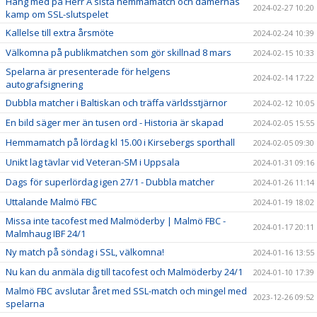
Häng med på Herr A sista hemmamatch och damernas
2024-02-27 10:20
kamp om SSL-slutspelet
Kallelse till extra årsmöte
2024-02-24 10:39
Välkomna på publikmatchen som gör skillnad 8 mars
2024-02-15 10:33
Spelarna är presenterade för helgens
2024-02-14 17:22
autografsignering
Dubbla matcher i Baltiskan och träffa världsstjärnor
2024-02-12 10:05
En bild säger mer än tusen ord - Historia är skapad
2024-02-05 15:55
Hemmamatch på lördag kl 15.00 i Kirsebergs sporthall
2024-02-05 09:30
Unikt lag tävlar vid Veteran-SM i Uppsala
2024-01-31 09:16
Dags för superlördag igen 27/1 - Dubbla matcher
2024-01-26 11:14
Uttalande Malmö FBC
2024-01-19 18:02
Missa inte tacofest med Malmöderby | Malmö FBC -
2024-01-17 20:11
Malmhaug IBF 24/1
Ny match på söndag i SSL, välkomna!
2024-01-16 13:55
Nu kan du anmäla dig till tacofest och Malmöderby 24/1
2024-01-10 17:39
Malmö FBC avslutar året med SSL-match och mingel med
2023-12-26 09:52
spelarna