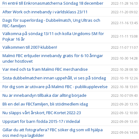
Fri entré till Enkronasmatcherna Söndag 18 december
2022-11-28 16:13
After Work och innebandy i världsklass 23/11
2022-11-20 09:02
Dags för superlördag - Dubbelmatch, Ung Ultras och
2022-11-16 13:45
FBC-familjen
Välkomna på söndag 13/11 och kolla Ungdoms-SM för
2022-11-11 15:08
Pojkar 16 år
Välkommen till 2007-klubben!
2022-11-07 11:07
Malmö FBC erbjuder innebandy gratis för 6-10 åringar
2022-10-30 14:28
under höstlovet
Var med och ta fram Malmö FBC merchandise
2022-10-28 08:50
Sista dubbelmatchen innan uppehåll, vi ses på söndag
2022-10-19 12:26
För dig som är utövare på Malmö FBC - publikupplevelse
2022-10-18 13:01
Nu är innebandyn tillbaka där allting började
2022-10-07 09:43
Bli en del av FBCfamiljen, bli stödmedlem idag
2022-09-20 13:15
Nu släpps vårt årskort, FBC-Kortet 2022-23
2022-09-12 10:00
Uppstart för barn födda 2015-17 i Videdal
2022-09-09 13:41
Gillar du att fotografera? FBC söker dig som vill hjälpa
2022-09-06 14:06
oss med nya lagbilder