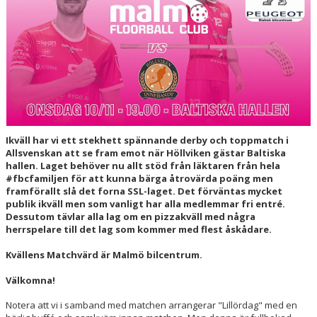
HALL OF FAME
Ikväll har vi ett stekhett spännande derby och toppmatch i
Allsvenskan att se fram emot när Höllviken gästar Baltiska
hallen. Laget behöver nu allt stöd från läktaren från hela
#fbcfamiljen för att kunna bärga åtrovärda poäng men
framförallt slå det forna SSL-laget. Det förväntas mycket
publik ikväll men som vanligt har alla medlemmar fri entré.
Dessutom tävlar alla lag om en pizzakväll med några
herrspelare till det lag som kommer med flest åskådare.
Kvällens Matchvärd är Malmö bilcentrum.
Välkomna!
Notera att vi i samband med matchen arrangerar "Lillördag" med en