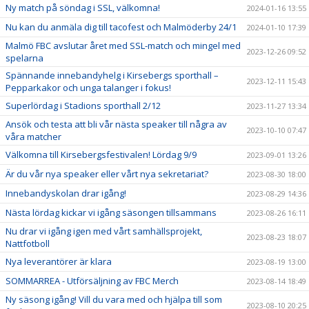
Ny match på söndag i SSL, välkomna!
2024-01-16 13:55
Nu kan du anmäla dig till tacofest och Malmöderby 24/1
2024-01-10 17:39
Malmö FBC avslutar året med SSL-match och mingel med
2023-12-26 09:52
spelarna
Spännande innebandyhelg i Kirsebergs sporthall –
2023-12-11 15:43
Pepparkakor och unga talanger i fokus!
Superlördag i Stadions sporthall 2/12
2023-11-27 13:34
Ansök och testa att bli vår nästa speaker till några av
2023-10-10 07:47
våra matcher
Välkomna till Kirsebergsfestivalen! Lördag 9/9
2023-09-01 13:26
Är du vår nya speaker eller vårt nya sekretariat?
2023-08-30 18:00
Innebandyskolan drar igång!
2023-08-29 14:36
Nästa lördag kickar vi igång säsongen tillsammans
2023-08-26 16:11
Nu drar vi igång igen med vårt samhällsprojekt,
2023-08-23 18:07
Nattfotboll
Nya leverantörer är klara
2023-08-19 13:00
SOMMARREA - Utförsäljning av FBC Merch
2023-08-14 18:49
Ny säsong igång! Vill du vara med och hjälpa till som
2023-08-10 20:25