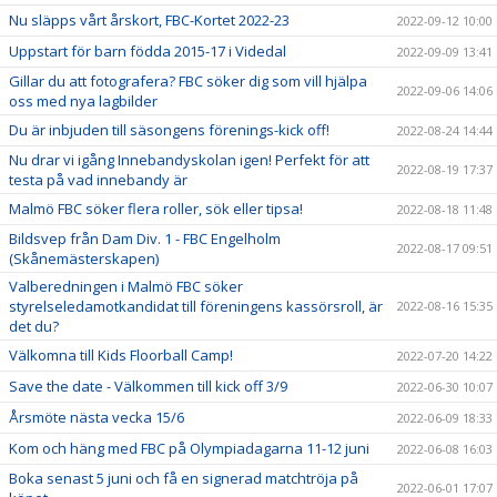
Nu släpps vårt årskort, FBC-Kortet 2022-23
2022-09-12 10:00
Uppstart för barn födda 2015-17 i Videdal
2022-09-09 13:41
Gillar du att fotografera? FBC söker dig som vill hjälpa
2022-09-06 14:06
oss med nya lagbilder
Du är inbjuden till säsongens förenings-kick off!
2022-08-24 14:44
Nu drar vi igång Innebandyskolan igen! Perfekt för att
2022-08-19 17:37
testa på vad innebandy är
Malmö FBC söker flera roller, sök eller tipsa!
2022-08-18 11:48
Bildsvep från Dam Div. 1 - FBC Engelholm
2022-08-17 09:51
(Skånemästerskapen)
Valberedningen i Malmö FBC söker
styrelseledamotkandidat till föreningens kassörsroll, är
2022-08-16 15:35
det du?
Välkomna till Kids Floorball Camp!
2022-07-20 14:22
Save the date - Välkommen till kick off 3/9
2022-06-30 10:07
Årsmöte nästa vecka 15/6
2022-06-09 18:33
Kom och häng med FBC på Olympiadagarna 11-12 juni
2022-06-08 16:03
Boka senast 5 juni och få en signerad matchtröja på
2022-06-01 17:07