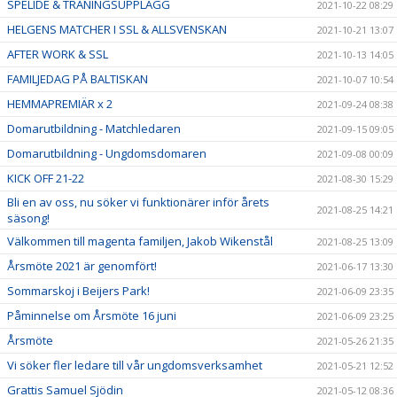
SPELIDÉ & TRÄNINGSUPPLÄGG
2021-10-22 08:29
HELGENS MATCHER I SSL & ALLSVENSKAN
2021-10-21 13:07
AFTER WORK & SSL
2021-10-13 14:05
FAMILJEDAG PÅ BALTISKAN
2021-10-07 10:54
HEMMAPREMIÄR x 2
2021-09-24 08:38
Domarutbildning - Matchledaren
2021-09-15 09:05
Domarutbildning - Ungdomsdomaren
2021-09-08 00:09
KICK OFF 21-22
2021-08-30 15:29
Bli en av oss, nu söker vi funktionärer inför årets
2021-08-25 14:21
säsong!
Välkommen till magenta familjen, Jakob Wikenstål
2021-08-25 13:09
Årsmöte 2021 är genomfört!
2021-06-17 13:30
Sommarskoj i Beijers Park!
2021-06-09 23:35
Påminnelse om Årsmöte 16 juni
2021-06-09 23:25
Årsmöte
2021-05-26 21:35
Vi söker fler ledare till vår ungdomsverksamhet
2021-05-21 12:52
Grattis Samuel Sjödin
2021-05-12 08:36