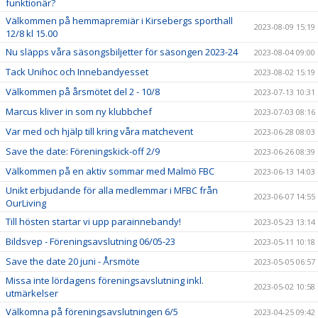
funktionär?
Välkommen på hemmapremiär i Kirsebergs sporthall
2023-08-09 15:19
12/8 kl 15.00
Nu släpps våra säsongsbiljetter för säsongen 2023-24
2023-08-04 09:00
Tack Unihoc och Innebandyesset
2023-08-02 15:19
Välkommen på årsmötet del 2 - 10/8
2023-07-13 10:31
Marcus kliver in som ny klubbchef
2023-07-03 08:16
Var med och hjälp till kring våra matchevent
2023-06-28 08:03
Save the date: Föreningskick-off 2/9
2023-06-26 08:39
Välkommen på en aktiv sommar med Malmö FBC
2023-06-13 14:03
Unikt erbjudande för alla medlemmar i MFBC från
2023-06-07 14:55
OurLiving
Till hösten startar vi upp parainnebandy!
2023-05-23 13:14
Bildsvep - Föreningsavslutning 06/05-23
2023-05-11 10:18
Save the date 20 juni - Årsmöte
2023-05-05 06:57
Missa inte lördagens föreningsavslutning inkl.
2023-05-02 10:58
utmärkelser
Välkomna på föreningsavslutningen 6/5
2023-04-25 09:42