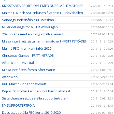
KICKSTARTA SPORTLOVET MED DUBBLA ELITMATCHER
2020-02-14 14:03
Malmö FBC och SSL-cirkusen flyttar in i Burlövshallen
2020-02-04 09:09
Söndagsunderhållning i Baltiskan
2020-01-19 08:22
Nu är det dags för AFTER WORK igen!
2020-01-08 16:01
2020 inleds med en riktig smällkaramell!
2020-01-03 11:19
Missa inte årets sista hemmamatcher! - FRITT INTRÄDE!!
2019-12-16 10:29
Malmö FBC i framkant inför 2020
2019-12-10 09:00
Christmas Games - FRITT INTRÄDE!
2019-11-27 10:20
After Work – Viva Italia!
2019-11-12 10:29
Missa inte årets första After Work!
2019-11-04 12:46
After Work!
2019-10-24 16:12
Kul i Malmö under höstlovet!
2019-10-23 14:14
Pojkar 06 stöttar kampen mot barndiabetes!
2019-10-16 15:14
Sista chansen att beställa supportertröjan!
2019-10-03 12:21
NY SUPPORTERTRÖJA
2019-09-12 15:43
Dags att beställa FBC-kortet 2019-2020!
2019-09-09 15:57