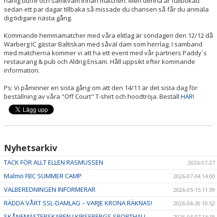
härlig buffé och samkväm innan matchen. Men denna är fullbokad
sedan ett par dagar tillbaka så missade du chansen så får du anmäla
dig tidigare nästa gång.
Kommande hemmamatcher med våra elitlag är söndagen den 12/12 då
Warberg IC gästar Baltiskan med såväl dam som herrlag. I samband
med matcherna kommer vi att ha ett event med vår partners Paddy´s
restaurang & pub och Aldrig Ensam. Håll uppsikt efter kommande
information.
Ps: Vi påminner en sista gång om att den 14/11 är det sista dag för
beställning av våra "Off Court" T-shirt och hoodtröja. Beställ
HÄR!
Nyhetsarkiv
TACK FÖR ALLT ELLEN RASMUSSEN
2026-07-27
Malmö FBC SUMMER CAMP
2026-07-04 14:00
VALBEREDNINGEN INFORMERAR
2026-05-15 11:39
RÄDDA VÅRT SSL-DAMLAG – VARJE KRONA RÄKNAS!
2026-04-30 10:52
SKÅNEMÄSTERSKAPEN I KIRSEBERGS SPORTHALL
2026-04-07 14:18