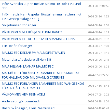
Inför Svenska Cupen mellan Malmö FBC och IBK Lund
2024-08-29 06:55
30/8
Inför match: Herr A spelar första hemmamatchen mot
2024-08-26 11:33
IBK Genarp tisdag 27 aug
Sol Johansen förlänger
2024-08-16 16:00
VÄLKOMMEN ATT BÖRJA MED INNEBANDY
2024-08-14 18:01
VÄLKOMMEN TILL DE FÖRSTA HEMMAMATCHERNA
2024-08-09 10:32
Elin Rosén förlänger
2024-08-07 15:00
MALMÖ FBC DELTAR PÅ MALMÖFESTIVALEN
2024-08-07 11:46
Materialare/lagledare till Herr Elit
2024-08-06 17:18
MAJA HELMAN LÄMNAR MALMÖ FBC
2024-08-06 16:06
MALMÖ FBC FÖRLÄNGER SAMARBETE MED SMAK SAK
2024-07-23 22:55
FÖR HÅLLBAR OCH MILJÖVÄNLIG CATERING
MALMÖ FBC FÖRLÄNGER SAMARBETE MED WANGESKOG
2024-07-16 15:46
FÖR EN HÅLLBAR FRAMTID
VÄLKOMMEN HEM IGEN AXEL!
2024-07-09 17:02
Andersson gör comeback
2024-06-19 16:00
Bäst i Skåne igen, Ellen Rasmussen!
2024-06-19 07:43