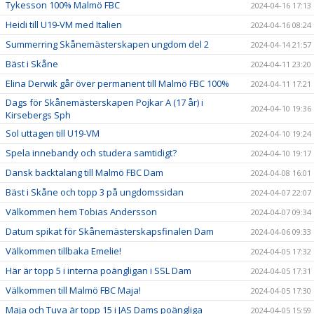
Tykesson 100% Malmö FBC
2024-04-16 17:13
Heidi till U19-VM med Italien
2024-04-16 08:24
Summerring Skånemästerskapen ungdom del 2
2024-04-14 21:57
Bäst i Skåne
2024-04-11 23:20
Elina Derwik går över permanent till Malmö FBC 100%
2024-04-11 17:21
Dags för Skånemästerskapen Pojkar A (17 år) i
2024-04-10 19:36
Kirsebergs Sph
Sol uttagen till U19-VM
2024-04-10 19:24
Spela innebandy och studera samtidigt?
2024-04-10 19:17
Dansk backtalang till Malmö FBC Dam
2024-04-08 16:01
Bäst i Skåne och topp 3 på ungdomssidan
2024-04-07 22:07
Välkommen hem Tobias Andersson
2024-04-07 09:34
Datum spikat för Skånemästerskapsfinalen Dam
2024-04-06 09:33
Välkommen tillbaka Emelie!
2024-04-05 17:32
Här är topp 5 i interna poängligan i SSL Dam
2024-04-05 17:31
Välkommen till Malmö FBC Maja!
2024-04-05 17:30
Maja och Tuva är topp 15 i JAS Dams poängliga
2024-04-05 15:59