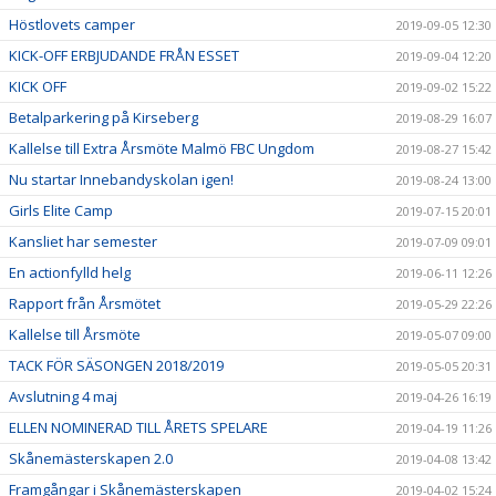
Höstlovets camper
2019-09-05 12:30
KICK-OFF ERBJUDANDE FRÅN ESSET
2019-09-04 12:20
KICK OFF
2019-09-02 15:22
Betalparkering på Kirseberg
2019-08-29 16:07
Kallelse till Extra Årsmöte Malmö FBC Ungdom
2019-08-27 15:42
Nu startar Innebandyskolan igen!
2019-08-24 13:00
Girls Elite Camp
2019-07-15 20:01
Kansliet har semester
2019-07-09 09:01
En actionfylld helg
2019-06-11 12:26
Rapport från Årsmötet
2019-05-29 22:26
Kallelse till Årsmöte
2019-05-07 09:00
TACK FÖR SÄSONGEN 2018/2019
2019-05-05 20:31
Avslutning 4 maj
2019-04-26 16:19
ELLEN NOMINERAD TILL ÅRETS SPELARE
2019-04-19 11:26
Skånemästerskapen 2.0
2019-04-08 13:42
Framgångar i Skånemästerskapen
2019-04-02 15:24