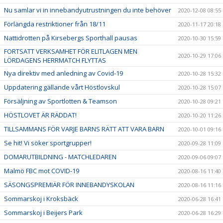
Nu samlar vi in innebandyutrustningen du inte behöver
2020-12-08 08:55
Förlängda restriktioner från 18/11
2020-11-17 20:18
Nattidrotten på Kirsebergs Sporthall pausas
2020-10-30 15:59
FORTSATT VERKSAMHET FÖR ELITLAGEN MEN
2020-10-29 17:06
LÖRDAGENS HERRMATCH FLYTTAS
Nya direktiv med anledning av Covid-19
2020-10-28 15:32
Uppdatering gällande vårt Höstlovskul
2020-10-28 15:07
Försäljning av Sportlotten & Teamson
2020-10-28 09:21
HÖSTLOVET ÄR RÄDDAT!
2020-10-20 11:26
TILLSAMMANS FÖR VARJE BARNS RÄTT ATT VARA BARN
2020-10-01 09:16
Se hit! Vi söker sportgrupper!
2020-09-28 11:09
DOMARUTBILDNING - MATCHLEDAREN
2020-09-06 09:07
Malmö FBC mot COVID-19
2020-08-16 11:40
SÄSONGSPREMIÄR FÖR INNEBANDYSKOLAN
2020-08-16 11:16
Sommarskoj i Kroksbäck
2020-06-28 16:41
Sommarskoj i Beijers Park
2020-06-28 16:29