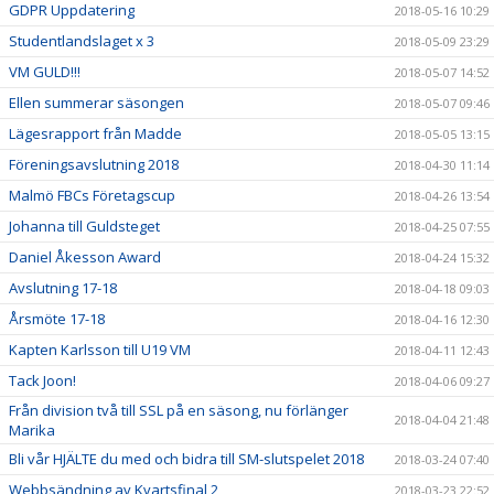
GDPR Uppdatering
2018-05-16 10:29
Studentlandslaget x 3
2018-05-09 23:29
VM GULD!!!
2018-05-07 14:52
Ellen summerar säsongen
2018-05-07 09:46
Lägesrapport från Madde
2018-05-05 13:15
Föreningsavslutning 2018
2018-04-30 11:14
Malmö FBCs Företagscup
2018-04-26 13:54
Johanna till Guldsteget
2018-04-25 07:55
Daniel Åkesson Award
2018-04-24 15:32
Avslutning 17-18
2018-04-18 09:03
Årsmöte 17-18
2018-04-16 12:30
Kapten Karlsson till U19 VM
2018-04-11 12:43
Tack Joon!
2018-04-06 09:27
Från division två till SSL på en säsong, nu förlänger
2018-04-04 21:48
Marika
Bli vår HJÄLTE du med och bidra till SM-slutspelet 2018
2018-03-24 07:40
Webbsändning av Kvartsfinal 2
2018-03-23 22:52