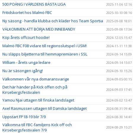
500 POÄNG I VÄRLDENS BÄSTA LIGA
2025-11-06 12:16
Fritidskortet hos Malmö FBC
2025-10-10 08:16
Ny säsong - handla klubba och kläder hos Team Sportia
2025-09-08 18:01
VÄLKOMMEN ATT BÖRJA MED INNEBANDY
2025-09-08 17:36
Köp årets offcourt hoodie!
2024-12-05 15:47
Malmö FBC F08 vidare till regionsslutspel i USM!
2024-11-11 11:38
Nu släpps biljetterna till hemmapremiären i SSL
2024-09-14 15:09
William - årets unga ledare
2024-09-14 15:07
Nu är säsongen igång!
2024-09-10 15:26
Välkommen vår nya domaransvarige
2024-09-05 00:15
Det här händer på Kick offen och på
2024-09-03 17:41
Kirsebergsfestivalen
Yamou Njai uttagen till finska landslaget
2024-09-02 13:47
Axel Rasmussen uttagen till Danska landslaget
2024-08-31 09:40
Uppstart FP18-19 blir 7/9
2024-08-30 14:41
Välkomna till FBC-familjens Kick off och
2024-08-29 15:21
Kirsebergsfestivalen 7/9