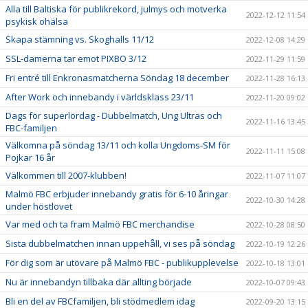
Alla till Baltiska för publikrekord, julmys och motverka
2022-12-12 11:54
psykisk ohälsa
Skapa stämning vs. Skoghalls 11/12
2022-12-08 14:29
SSL-damerna tar emot PIXBO 3/12
2022-11-29 11:59
Fri entré till Enkronasmatcherna Söndag 18 december
2022-11-28 16:13
After Work och innebandy i världsklass 23/11
2022-11-20 09:02
Dags för superlördag - Dubbelmatch, Ung Ultras och
2022-11-16 13:45
FBC-familjen
Välkomna på söndag 13/11 och kolla Ungdoms-SM för
2022-11-11 15:08
Pojkar 16 år
Välkommen till 2007-klubben!
2022-11-07 11:07
Malmö FBC erbjuder innebandy gratis för 6-10 åringar
2022-10-30 14:28
under höstlovet
Var med och ta fram Malmö FBC merchandise
2022-10-28 08:50
Sista dubbelmatchen innan uppehåll, vi ses på söndag
2022-10-19 12:26
För dig som är utövare på Malmö FBC - publikupplevelse
2022-10-18 13:01
Nu är innebandyn tillbaka där allting började
2022-10-07 09:43
Bli en del av FBCfamiljen, bli stödmedlem idag
2022-09-20 13:15