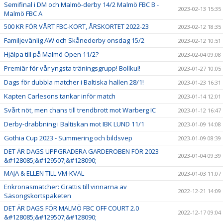
Semifinal i DM och Malmö-derby 14/2 Malmö FBC B -
2023-02-13 15:35
Malmö FBC A
500 KR FÖR VÅRT FBC-KORT, ÅRSKORTET 2022-23
2023-02-12 18:35
Familjevänlig AW och Skånederby onsdag 15/2
2023-02-12 10:51
Hjälpa till på Malmö Open 11/2?
2023-02-04 09:08
Premiär för vår yngsta träningsgrupp! Bollkul!
2023-01-27 10:05
Dags för dubbla matcher i Baltiska hallen 28/1!
2023-01-23 16:31
Kapten Carlesons tankar inför match
2023-01-14 12:01
Svårt nöt, men chans till trendbrott mot Warberg IC
2023-01-12 16:47
Derby-drabbning i Baltiskan mot IBK LUND 11/1
2023-01-09 14:08
Gothia Cup 2023 - Summering och bildsvep
2023-01-09 08:39
DET ÄR DAGS UPPGRADERA GARDEROBEN FÖR 2023
2023-01-04 09:39
&#128085;&#129507;&#128090;
MAJA & ELLEN TILL VM-KVAL
2023-01-03 11:07
Enkronasmatcher: Grattis till vinnarna av
2022-12-21 14:09
Säsongskortspaketen
DET ÄR DAGS FÖR MALMÖ FBC OFF COURT 2.0
2022-12-17 09:04
&#128085;&#129507;&#128090;