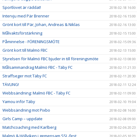
Sportlovet är räddat!
2018-02-18 16:00
Intervju med Pär Brenner
2018-02-16 15:00
Grönt kort till Pär, Johan, Andreas & Niklas
2018-02-16 13:00
Målvaktsförstärkning
2018-02-15 15:00
Påminnelse - FÖRENINGSMÖTE
2018-02-15 09:36
Grönt kort till Malmö FBC
2018-02-13 15:00
Styrelsen för Malmö FBC bjuder in till föreningsmöte
2018-02-13 08:00
Målsammandrag Malmö FBC - Täby FC
2018-02-11 21:33
Straffseger mot Täby FC
2018-02-11 20:30
TÄVLING!
2018-02-11 12:24
Webbsändning: Malmö FBC - Täby FC
2018-02-11 09:00
Yamou inför Täby
2018-02-10 19:04
Webbsändning mot Pixbo
2018-02-08 16:00
Girls Camp – uppdate
2018-02-08 09:00
Matchcoaching med Karlberg
2018-02-06 20:23
Malmö & Höllviken i gemensam SSL-fest
2018-02-05 10:21