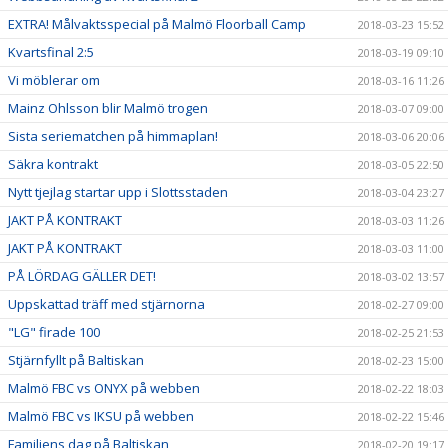
EXTRA! Målvaktsspecial på Malmö Floorball Camp
2018-03-23 15:52
Kvartsfinal 2:5
2018-03-19 09:10
Vi möblerar om
2018-03-16 11:26
Mainz Ohlsson blir Malmö trogen
2018-03-07 09:00
Sista seriematchen på himmaplan!
2018-03-06 20:06
Säkra kontrakt
2018-03-05 22:50
Nytt tjejlag startar upp i Slottsstaden
2018-03-04 23:27
JAKT PÅ KONTRAKT
2018-03-03 11:26
JAKT PÅ KONTRAKT
2018-03-03 11:00
PÅ LÖRDAG GÄLLER DET!
2018-03-02 13:57
Uppskattad träff med stjärnorna
2018-02-27 09:00
"LG" firade 100
2018-02-25 21:53
Stjärnfyllt på Baltiskan
2018-02-23 15:00
Malmö FBC vs ONYX på webben
2018-02-22 18:03
Malmö FBC vs IKSU på webben
2018-02-22 15:46
Familjens dag på Baltiskan
2018-02-20 19:17