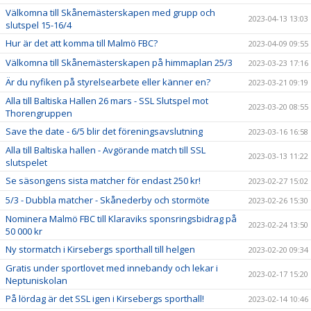
Välkomna till Skånemästerskapen med grupp och
2023-04-13 13:03
slutspel 15-16/4
Hur är det att komma till Malmö FBC?
2023-04-09 09:55
Välkomna till Skånemästerskapen på himmaplan 25/3
2023-03-23 17:16
Är du nyfiken på styrelsearbete eller känner en?
2023-03-21 09:19
Alla till Baltiska Hallen 26 mars - SSL Slutspel mot
2023-03-20 08:55
Thorengruppen
Save the date - 6/5 blir det föreningsavslutning
2023-03-16 16:58
Alla till Baltiska hallen - Avgörande match till SSL
2023-03-13 11:22
slutspelet
Se säsongens sista matcher för endast 250 kr!
2023-02-27 15:02
5/3 - Dubbla matcher - Skånederby och stormöte
2023-02-26 15:30
Nominera Malmö FBC till Klaraviks sponsringsbidrag på
2023-02-24 13:50
50 000 kr
Ny stormatch i Kirsebergs sporthall till helgen
2023-02-20 09:34
Gratis under sportlovet med innebandy och lekar i
2023-02-17 15:20
Neptuniskolan
På lördag är det SSL igen i Kirsebergs sporthall!
2023-02-14 10:46