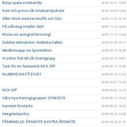
Börja spela innebandy!
2018-12-21 16:09
Kom och prova vår innebandyskola!
2018-12-04 16:42
After Work med tacobuffé och SSL!
2018-11-22 10:14
På måndag smäller det!!
2018-11-16 16:06
Rösta om autografskrivning!
2018-11-13 15:45
Dubbla elitmatcher i Baltiska hallen
2018-09-28 19:17
Medlemsapp via Sportadmin
2018-09-14 18:28
Vi söker folk till vår Eventgrupp
2018-09-12 14:01
Tack för en fantastisk KICK OFF
2018-09-11 13:59
KLUBBVECKA PÅ ESSET
2018-09-10 11:32
2018-09-07 13:55
KICK OFF
2018-09-02 15:13
Våra nya träningsgrupper 2018/2019
2018-08-17 14:50
Kansliet förstärks
2018-08-02 14:25
Integritetspolicy
2018-05-24 14:58
PÅMINNELSE: ÅRSMÖTE & EXTRA ÅRSMÖTE
2018-05-22 21:10