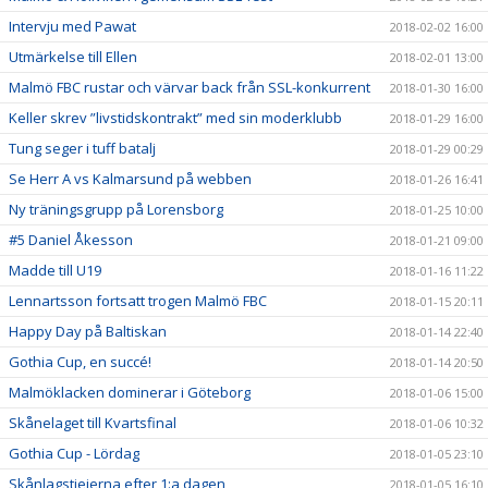
Intervju med Pawat
2018-02-02 16:00
Utmärkelse till Ellen
2018-02-01 13:00
Malmö FBC rustar och värvar back från SSL-konkurrent
2018-01-30 16:00
Keller skrev ”livstidskontrakt” med sin moderklubb
2018-01-29 16:00
Tung seger i tuff batalj
2018-01-29 00:29
Se Herr A vs Kalmarsund på webben
2018-01-26 16:41
Ny träningsgrupp på Lorensborg
2018-01-25 10:00
#5 Daniel Åkesson
2018-01-21 09:00
Madde till U19
2018-01-16 11:22
Lennartsson fortsatt trogen Malmö FBC
2018-01-15 20:11
Happy Day på Baltiskan
2018-01-14 22:40
Gothia Cup, en succé!
2018-01-14 20:50
Malmöklacken dominerar i Göteborg
2018-01-06 15:00
Skånelaget till Kvartsfinal
2018-01-06 10:32
Gothia Cup - Lördag
2018-01-05 23:10
Skånlagstjejerna efter 1:a dagen
2018-01-05 16:10