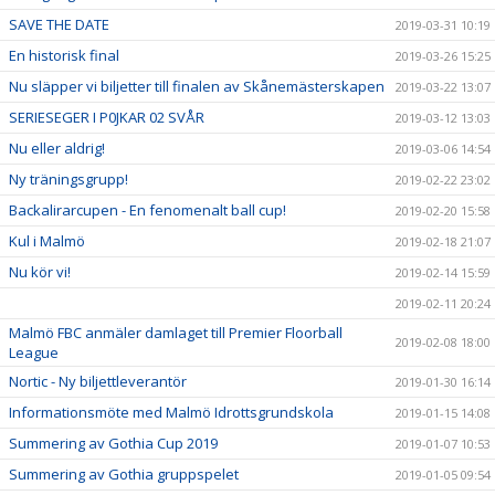
SAVE THE DATE
2019-03-31 10:19
En historisk final
2019-03-26 15:25
Nu släpper vi biljetter till finalen av Skånemästerskapen
2019-03-22 13:07
SERIESEGER I P0JKAR 02 SVÅR
2019-03-12 13:03
Nu eller aldrig!
2019-03-06 14:54
Ny träningsgrupp!
2019-02-22 23:02
Backalirarcupen - En fenomenalt ball cup!
2019-02-20 15:58
Kul i Malmö
2019-02-18 21:07
Nu kör vi!
2019-02-14 15:59
2019-02-11 20:24
Malmö FBC anmäler damlaget till Premier Floorball
2019-02-08 18:00
League
Nortic - Ny biljettleverantör
2019-01-30 16:14
Informationsmöte med Malmö Idrottsgrundskola
2019-01-15 14:08
Summering av Gothia Cup 2019
2019-01-07 10:53
Summering av Gothia gruppspelet
2019-01-05 09:54