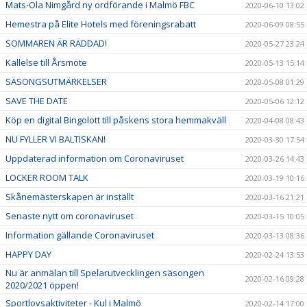
Mats-Ola Nimgård ny ordförande i Malmö FBC
2020-06-10 13:02
Hemestra på Elite Hotels med föreningsrabatt
2020-06-09 08:55
SOMMAREN ÄR RÄDDAD!
2020-05-27 23:24
Kallelse till Årsmöte
2020-05-13 15:14
SÄSONGSUTMÄRKELSER
2020-05-08 01:29
SAVE THE DATE
2020-05-06 12:12
Köp en digital Bingolott till påskens stora hemmakväll
2020-04-08 08:43
NU FYLLER VI BALTISKAN!
2020-03-30 17:54
Uppdaterad information om Coronaviruset
2020-03-26 14:43
LOCKER ROOM TALK
2020-03-19 10:16
Skånemästerskapen är inställt
2020-03-16 21:21
Senaste nytt om coronaviruset
2020-03-15 10:05
Information gällande Coronaviruset
2020-03-13 08:36
HAPPY DAY
2020-02-24 13:53
Nu är anmälan till Spelarutvecklingen säsongen
2020-02-16 09:28
2020/2021 öppen!
Sportlovsaktiviteter - Kul i Malmö
2020-02-14 17:00