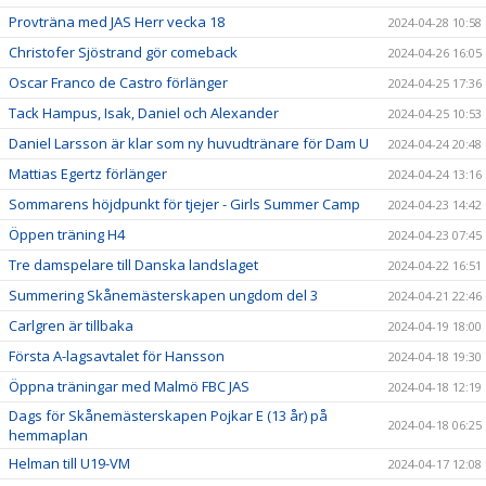
Provträna med JAS Herr vecka 18
2024-04-28 10:58
Christofer Sjöstrand gör comeback
2024-04-26 16:05
Oscar Franco de Castro förlänger
2024-04-25 17:36
Tack Hampus, Isak, Daniel och Alexander
2024-04-25 10:53
Daniel Larsson är klar som ny huvudtränare för Dam U
2024-04-24 20:48
Mattias Egertz förlänger
2024-04-24 13:16
Sommarens höjdpunkt för tjejer - Girls Summer Camp
2024-04-23 14:42
Öppen träning H4
2024-04-23 07:45
Tre damspelare till Danska landslaget
2024-04-22 16:51
Summering Skånemästerskapen ungdom del 3
2024-04-21 22:46
Carlgren är tillbaka
2024-04-19 18:00
Första A-lagsavtalet för Hansson
2024-04-18 19:30
Öppna träningar med Malmö FBC JAS
2024-04-18 12:19
Dags för Skånemästerskapen Pojkar E (13 år) på
2024-04-18 06:25
hemmaplan
Helman till U19-VM
2024-04-17 12:08