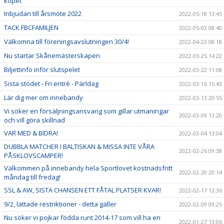
köpet
Inbjudan till årsmöte 2022
2022-05-18 13:45
TACK FBCFAMILJEN
2022-05-02 08:40
Välkomna till föreningsavslutningen 30/4!
2022-04-23 08:18
Nu startar Skånemästerskapen
2022-03-25 14:22
Biljettinfo inför slutspelet
2022-03-22 11:08
Sista stödet - Fri entré - Pärldag
2022-03-16 15:43
Lär dig mer om innebandy
2022-03-13 20:55
Vi söker en försäljningsansvarig som gillar utmaningar
2022-03-09 13:20
och vill göra skillnad
VAR MED & BIDRA!
2022-03-04 13:04
DUBBLA MATCHER I BALTISKAN & MISSA INTE VÅRA
2022-02-26 09:38
PÅSKLOVSCAMPER!
Välkommen på innebandy hela Sportlovet kostnadsfritt
2022-02-20 20:14
måndag till fredag!
SSL & AW, SISTA CHANSEN ETT FÅTAL PLATSER KVAR!
2022-02-17 12:36
9/2, lättade restriktioner - detta gäller
2022-02-09 09:25
Nu söker vi pojkar födda runt 2014-17 som vill ha en
2022-01-27 13:06