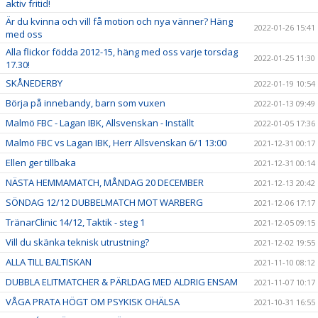
aktiv fritid!
Är du kvinna och vill få motion och nya vänner? Häng
2022-01-26 15:41
med oss
Alla flickor födda 2012-15, häng med oss varje torsdag
2022-01-25 11:30
17.30!
SKÅNEDERBY
2022-01-19 10:54
Börja på innebandy, barn som vuxen
2022-01-13 09:49
Malmö FBC - Lagan IBK, Allsvenskan - Inställt
2022-01-05 17:36
Malmö FBC vs Lagan IBK, Herr Allsvenskan 6/1 13:00
2021-12-31 00:17
Ellen ger tillbaka
2021-12-31 00:14
NÄSTA HEMMAMATCH, MÅNDAG 20 DECEMBER
2021-12-13 20:42
SÖNDAG 12/12 DUBBELMATCH MOT WARBERG
2021-12-06 17:17
TränarClinic 14/12, Taktik - steg 1
2021-12-05 09:15
Vill du skänka teknisk utrustning?
2021-12-02 19:55
ALLA TILL BALTISKAN
2021-11-10 08:12
DUBBLA ELITMATCHER & PÄRLDAG MED ALDRIG ENSAM
2021-11-07 10:17
VÅGA PRATA HÖGT OM PSYKISK OHÄLSA
2021-10-31 16:55