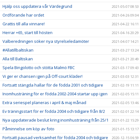
Hjälp oss uppdatera vår Värdegrund
2021-05-07 08:53
Ordförande har ordet
2021-04-26 09:04
Grattis till alla vinnare!
2021-04-22 16:11
Herrar +65, start till hösten
2021-04-16 20:29
Valberedningen söker nya styrelseledamöter
2021-04-07 14:21
#Allatillbaltiskan
2021-03-27 13:24
Alla till Baltiskan
2021-03-21 20:49
Spela Bingolotto och stötta Malmö FBC
2021-03-17 09:43
Vi ger er chansen igen på Off-court kläder!
2021-03-03 12:31
Fortsatt stängda hallar för de födda 2001 och tidigare
2021-02-19 11:11
Inomhusträning för er födda 2002-2004 startar upp igen
2021-02-05 15:11
Extra seriespel planeras i april & maj månad
2021-02-05 13:46
Ev träningsstart för er födda 2004 och tidigare från 8/2
2021-02-01 22:14
Nya uppdaterade beslut kring inomhusträning från 25/1
2021-01-22 15:29
Påminnelse om köp av foto
2021-01-15 13:17
Fortsatt pausad verksamhet för födda 2004 och tidigare
2020-12-15 06:59