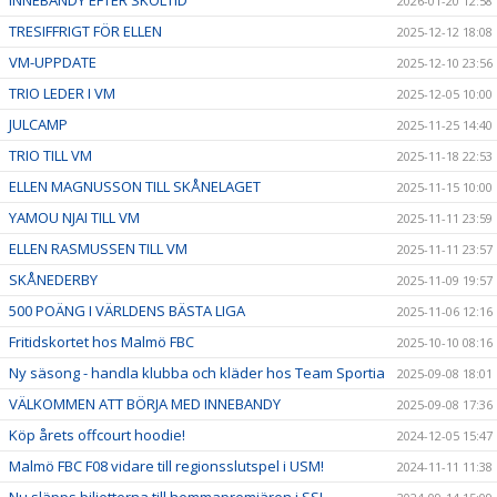
2026-01-20 12:58
TRESIFFRIGT FÖR ELLEN
2025-12-12 18:08
VM-UPPDATE
2025-12-10 23:56
TRIO LEDER I VM
2025-12-05 10:00
JULCAMP
2025-11-25 14:40
TRIO TILL VM
2025-11-18 22:53
ELLEN MAGNUSSON TILL SKÅNELAGET
2025-11-15 10:00
YAMOU NJAI TILL VM
2025-11-11 23:59
ELLEN RASMUSSEN TILL VM
2025-11-11 23:57
SKÅNEDERBY
2025-11-09 19:57
500 POÄNG I VÄRLDENS BÄSTA LIGA
2025-11-06 12:16
Fritidskortet hos Malmö FBC
2025-10-10 08:16
Ny säsong - handla klubba och kläder hos Team Sportia
2025-09-08 18:01
VÄLKOMMEN ATT BÖRJA MED INNEBANDY
2025-09-08 17:36
Köp årets offcourt hoodie!
2024-12-05 15:47
Malmö FBC F08 vidare till regionsslutspel i USM!
2024-11-11 11:38
Nu släpps biljetterna till hemmapremiären i SSL