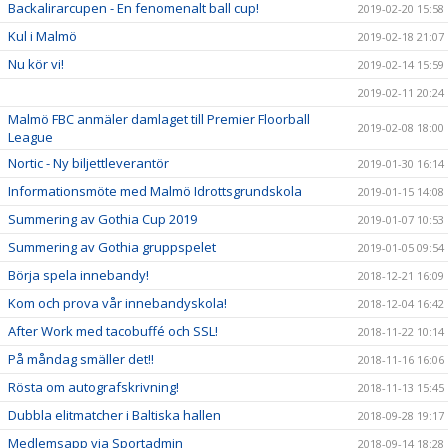
Backalirarcupen - En fenomenalt ball cup!
2019-02-20 15:58
Kul i Malmö
2019-02-18 21:07
Nu kör vi!
2019-02-14 15:59
2019-02-11 20:24
Malmö FBC anmäler damlaget till Premier Floorball
2019-02-08 18:00
League
Nortic - Ny biljettleverantör
2019-01-30 16:14
Informationsmöte med Malmö Idrottsgrundskola
2019-01-15 14:08
Summering av Gothia Cup 2019
2019-01-07 10:53
Summering av Gothia gruppspelet
2019-01-05 09:54
Börja spela innebandy!
2018-12-21 16:09
Kom och prova vår innebandyskola!
2018-12-04 16:42
After Work med tacobuffé och SSL!
2018-11-22 10:14
På måndag smäller det!!
2018-11-16 16:06
Rösta om autografskrivning!
2018-11-13 15:45
Dubbla elitmatcher i Baltiska hallen
2018-09-28 19:17
Medlemsapp via Sportadmin
2018-09-14 18:28