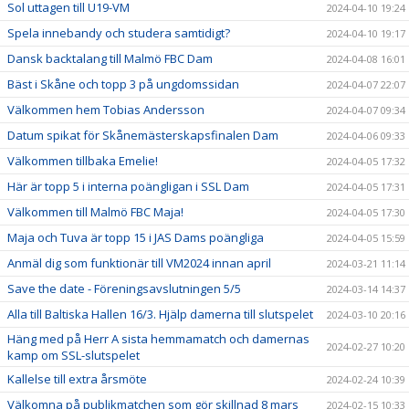
Sol uttagen till U19-VM
2024-04-10 19:24
Spela innebandy och studera samtidigt?
2024-04-10 19:17
Dansk backtalang till Malmö FBC Dam
2024-04-08 16:01
Bäst i Skåne och topp 3 på ungdomssidan
2024-04-07 22:07
Välkommen hem Tobias Andersson
2024-04-07 09:34
Datum spikat för Skånemästerskapsfinalen Dam
2024-04-06 09:33
Välkommen tillbaka Emelie!
2024-04-05 17:32
Här är topp 5 i interna poängligan i SSL Dam
2024-04-05 17:31
Välkommen till Malmö FBC Maja!
2024-04-05 17:30
Maja och Tuva är topp 15 i JAS Dams poängliga
2024-04-05 15:59
Anmäl dig som funktionär till VM2024 innan april
2024-03-21 11:14
Save the date - Föreningsavslutningen 5/5
2024-03-14 14:37
Alla till Baltiska Hallen 16/3. Hjälp damerna till slutspelet
2024-03-10 20:16
Häng med på Herr A sista hemmamatch och damernas
2024-02-27 10:20
kamp om SSL-slutspelet
Kallelse till extra årsmöte
2024-02-24 10:39
Välkomna på publikmatchen som gör skillnad 8 mars
2024-02-15 10:33