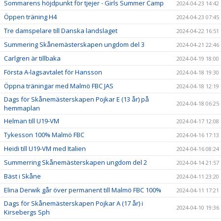
Sommarens höjdpunkt för tjejer - Girls Summer Camp
2024-04-23 14:42
Öppen träning H4
2024-04-23 07:45
Tre damspelare till Danska landslaget
2024-04-22 16:51
Summering Skånemästerskapen ungdom del 3
2024-04-21 22:46
Carlgren är tillbaka
2024-04-19 18:00
Första A-lagsavtalet för Hansson
2024-04-18 19:30
Öppna träningar med Malmö FBC JAS
2024-04-18 12:19
Dags för Skånemästerskapen Pojkar E (13 år) på
2024-04-18 06:25
hemmaplan
Helman till U19-VM
2024-04-17 12:08
Tykesson 100% Malmö FBC
2024-04-16 17:13
Heidi till U19-VM med Italien
2024-04-16 08:24
Summerring Skånemästerskapen ungdom del 2
2024-04-14 21:57
Bäst i Skåne
2024-04-11 23:20
Elina Derwik går över permanent till Malmö FBC 100%
2024-04-11 17:21
Dags för Skånemästerskapen Pojkar A (17 år) i
2024-04-10 19:36
Kirsebergs Sph