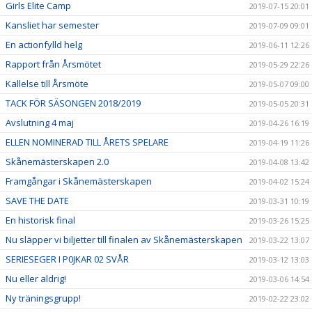
Girls Elite Camp
2019-07-15 20:01
Kansliet har semester
2019-07-09 09:01
En actionfylld helg
2019-06-11 12:26
Rapport från Årsmötet
2019-05-29 22:26
Kallelse till Årsmöte
2019-05-07 09:00
TACK FÖR SÄSONGEN 2018/2019
2019-05-05 20:31
Avslutning 4 maj
2019-04-26 16:19
ELLEN NOMINERAD TILL ÅRETS SPELARE
2019-04-19 11:26
Skånemästerskapen 2.0
2019-04-08 13:42
Framgångar i Skånemästerskapen
2019-04-02 15:24
SAVE THE DATE
2019-03-31 10:19
En historisk final
2019-03-26 15:25
Nu släpper vi biljetter till finalen av Skånemästerskapen
2019-03-22 13:07
SERIESEGER I P0JKAR 02 SVÅR
2019-03-12 13:03
Nu eller aldrig!
2019-03-06 14:54
Ny träningsgrupp!
2019-02-22 23:02