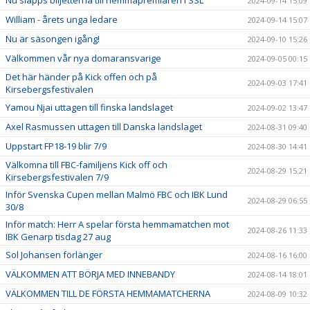
2024-09-14 15:09
William - årets unga ledare
2024-09-14 15:07
Nu är säsongen igång!
2024-09-10 15:26
Välkommen vår nya domaransvarige
2024-09-05 00:15
Det här händer på Kick offen och på
2024-09-03 17:41
Kirsebergsfestivalen
Yamou Njai uttagen till finska landslaget
2024-09-02 13:47
Axel Rasmussen uttagen till Danska landslaget
2024-08-31 09:40
Uppstart FP18-19 blir 7/9
2024-08-30 14:41
Välkomna till FBC-familjens Kick off och
2024-08-29 15:21
Kirsebergsfestivalen 7/9
Inför Svenska Cupen mellan Malmö FBC och IBK Lund
2024-08-29 06:55
30/8
Inför match: Herr A spelar första hemmamatchen mot
2024-08-26 11:33
IBK Genarp tisdag 27 aug
Sol Johansen förlänger
2024-08-16 16:00
VÄLKOMMEN ATT BÖRJA MED INNEBANDY
2024-08-14 18:01
VÄLKOMMEN TILL DE FÖRSTA HEMMAMATCHERNA
2024-08-09 10:32