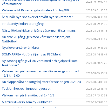
2023-10-10 07:47
våra matcher
Välkomna till Kirsebergsfestivalen! Lördag 9/9
2023-09-01 13:26
Är du vår nya speaker eller vårt nya sekretariat?
2023-08-30 18:00
Innebandyskolan drar igång!
2023-08-29 14:36
Nästa lördag kickar vi igång säsongen tillsammans
2023-08-26 16:11
Nu drar vi igång igen med vårt samhällsprojekt,
2023-08-23 18:07
Nattfotboll
Nya leverantörer är klara
2023-08-19 13:00
SOMMARREA - Utförsäljning av FBC Merch
2023-08-14 18:49
Ny säsong igång! Vill du vara med och hjälpa till som
2023-08-10 20:25
funktionär?
Välkommen på hemmapremiär i Kirsebergs sporthall
2023-08-09 15:19
12/8 kl 15.00
Nu släpps våra säsongsbiljetter för säsongen 2023-24
2023-08-04 09:00
Tack Unihoc och Innebandyesset
2023-08-02 15:19
Välkommen på årsmötet del 2 - 10/8
2023-07-13 10:31
Marcus kliver in som ny klubbchef
2023-07-03 08:16