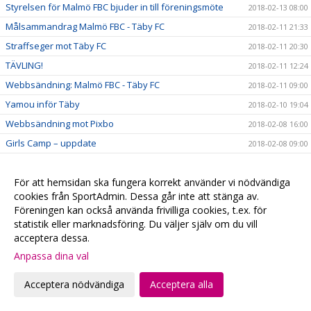
Styrelsen för Malmö FBC bjuder in till föreningsmöte
2018-02-13 08:00
Målsammandrag Malmö FBC - Täby FC
2018-02-11 21:33
Straffseger mot Täby FC
2018-02-11 20:30
TÄVLING!
2018-02-11 12:24
Webbsändning: Malmö FBC - Täby FC
2018-02-11 09:00
Yamou inför Täby
2018-02-10 19:04
Webbsändning mot Pixbo
2018-02-08 16:00
Girls Camp – uppdate
2018-02-08 09:00
Matchcoaching med Karlberg
2018-02-06 20:23
Malmö & Höllviken i gemensam SSL-fest
För att hemsidan ska fungera korrekt använder vi nödvändiga
2018-02-05 10:21
cookies från SportAdmin. Dessa går inte att stänga av.
Intervju med Pawat
2018-02-02 16:00
Föreningen kan också använda frivilliga cookies, t.ex. för
Utmärkelse till Ellen
2018-02-01 13:00
statistik eller marknadsföring. Du väljer själv om du vill
acceptera dessa.
Malmö FBC rustar och värvar back från SSL-konkurrent
2018-01-30 16:00
Anpassa dina val
Keller skrev ”livstidskontrakt” med sin moderklubb
2018-01-29 16:00
Tung seger i tuff batalj
2018-01-29 00:29
Acceptera nödvändiga
Acceptera alla
Se Herr A vs Kalmarsund på webben
2018-01-26 16:41