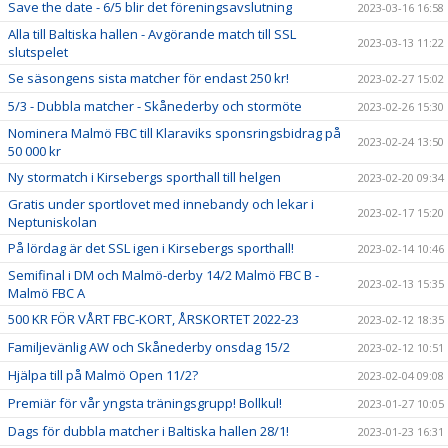
Save the date - 6/5 blir det föreningsavslutning
2023-03-16 16:58
Alla till Baltiska hallen - Avgörande match till SSL
2023-03-13 11:22
slutspelet
Se säsongens sista matcher för endast 250 kr!
2023-02-27 15:02
5/3 - Dubbla matcher - Skånederby och stormöte
2023-02-26 15:30
Nominera Malmö FBC till Klaraviks sponsringsbidrag på
2023-02-24 13:50
50 000 kr
Ny stormatch i Kirsebergs sporthall till helgen
2023-02-20 09:34
Gratis under sportlovet med innebandy och lekar i
2023-02-17 15:20
Neptuniskolan
På lördag är det SSL igen i Kirsebergs sporthall!
2023-02-14 10:46
Semifinal i DM och Malmö-derby 14/2 Malmö FBC B -
2023-02-13 15:35
Malmö FBC A
500 KR FÖR VÅRT FBC-KORT, ÅRSKORTET 2022-23
2023-02-12 18:35
Familjevänlig AW och Skånederby onsdag 15/2
2023-02-12 10:51
Hjälpa till på Malmö Open 11/2?
2023-02-04 09:08
Premiär för vår yngsta träningsgrupp! Bollkul!
2023-01-27 10:05
Dags för dubbla matcher i Baltiska hallen 28/1!
2023-01-23 16:31