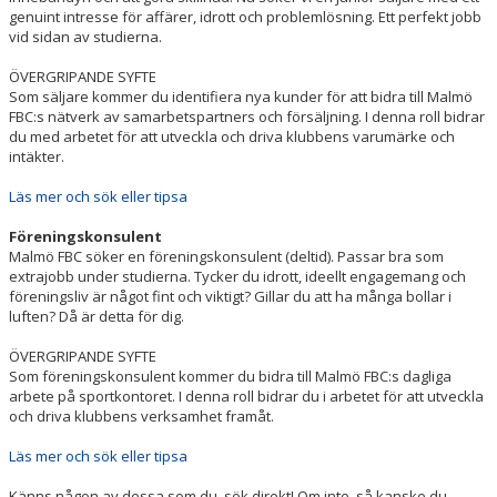
genuint intresse för affärer, idrott och problemlösning. Ett perfekt jobb
vid sidan av studierna.
ÖVERGRIPANDE SYFTE
Som säljare kommer du identifiera nya kunder för att bidra till Malmö
FBC:s nätverk av samarbetspartners och försäljning. I denna roll bidrar
du med arbetet för att utveckla och driva klubbens varumärke och
intäkter.
Läs mer och sök eller tipsa
Föreningskonsulent
Malmö FBC söker en föreningskonsulent (deltid). Passar bra som
extrajobb under studierna. Tycker du idrott, ideellt engagemang och
föreningsliv är något fint och viktigt? Gillar du att ha många bollar i
luften? Då är detta för dig.
ÖVERGRIPANDE SYFTE
Som föreningskonsulent kommer du bidra till Malmö FBC:s dagliga
arbete på sportkontoret. I denna roll bidrar du i arbetet för att utveckla
och driva klubbens verksamhet framåt.
Läs mer och sök eller tipsa
Känns någon av dessa som du, sök direkt! Om inte, så kanske du