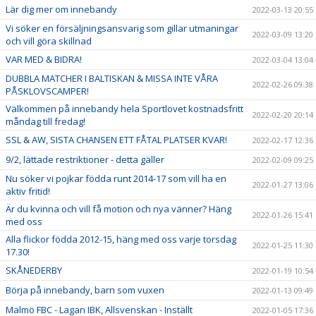
Lär dig mer om innebandy
2022-03-13 20:55
Vi söker en försäljningsansvarig som gillar utmaningar
2022-03-09 13:20
och vill göra skillnad
VAR MED & BIDRA!
2022-03-04 13:04
DUBBLA MATCHER I BALTISKAN & MISSA INTE VÅRA
2022-02-26 09:38
PÅSKLOVSCAMPER!
Välkommen på innebandy hela Sportlovet kostnadsfritt
2022-02-20 20:14
måndag till fredag!
SSL & AW, SISTA CHANSEN ETT FÅTAL PLATSER KVAR!
2022-02-17 12:36
9/2, lättade restriktioner - detta gäller
2022-02-09 09:25
Nu söker vi pojkar födda runt 2014-17 som vill ha en
2022-01-27 13:06
aktiv fritid!
Är du kvinna och vill få motion och nya vänner? Häng
2022-01-26 15:41
med oss
Alla flickor födda 2012-15, häng med oss varje torsdag
2022-01-25 11:30
17.30!
SKÅNEDERBY
2022-01-19 10:54
Börja på innebandy, barn som vuxen
2022-01-13 09:49
Malmö FBC - Lagan IBK, Allsvenskan - Inställt
2022-01-05 17:36