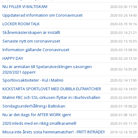
NU FYLLER VI BALTISKAN!
2020-03-30 17:54
Uppdaterad information om Coronaviruset
2020-03-26 14:43
LOCKER ROOM TALK
2020-03-19 10:16
Skånemästerskapen är inställt
2020-03-16 21:21
Senaste nytt om coronaviruset
2020-03-15 10:05
Information gällande Coronaviruset
2020-03-13 08:36
HAPPY DAY
2020-02-24 13:53
Nu är anmälan till Spelarutvecklingen säsongen
2020-02-16 09:28
2020/2021 öppen!
Sportlovsaktiviteter - Kul i Malmö
2020-02-14 17:00
KICKSTARTA SPORTLOVET MED DUBBLA ELITMATCHER
2020-02-14 14:03
Malmö FBC och SSL-cirkusen flyttar in i Burlövshallen
2020-02-04 09:09
Söndagsunderhållning i Baltiskan
2020-01-19 08:22
Nu är det dags för AFTER WORK igen!
2020-01-08 16:01
2020 inleds med en riktig smällkaramell!
2020-01-03 11:19
Missa inte årets sista hemmamatcher! - FRITT INTRÄDE!!
2019-12-16 10:29