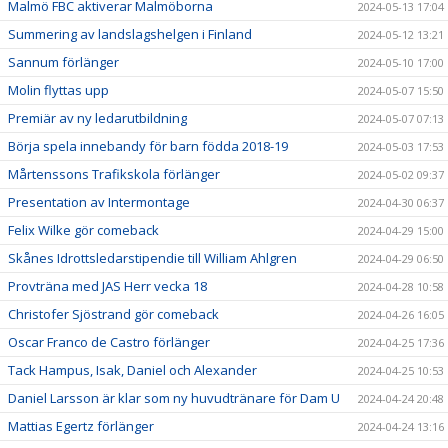
Malmö FBC aktiverar Malmöborna
2024-05-13 17:04
Summering av landslagshelgen i Finland
2024-05-12 13:21
Sannum förlänger
2024-05-10 17:00
Molin flyttas upp
2024-05-07 15:50
Premiär av ny ledarutbildning
2024-05-07 07:13
Börja spela innebandy för barn födda 2018-19
2024-05-03 17:53
Mårtenssons Trafikskola förlänger
2024-05-02 09:37
Presentation av Intermontage
2024-04-30 06:37
Felix Wilke gör comeback
2024-04-29 15:00
Skånes Idrottsledarstipendie till William Ahlgren
2024-04-29 06:50
Provträna med JAS Herr vecka 18
2024-04-28 10:58
Christofer Sjöstrand gör comeback
2024-04-26 16:05
Oscar Franco de Castro förlänger
2024-04-25 17:36
Tack Hampus, Isak, Daniel och Alexander
2024-04-25 10:53
Daniel Larsson är klar som ny huvudtränare för Dam U
2024-04-24 20:48
Mattias Egertz förlänger
2024-04-24 13:16