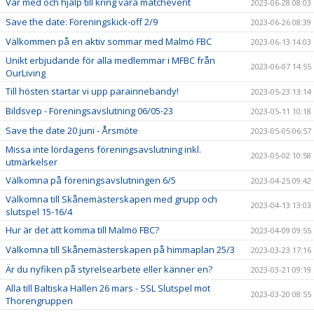
Var med och hjälp till kring våra matchevent
2023-06-28 08:03
Save the date: Föreningskick-off 2/9
2023-06-26 08:39
Välkommen på en aktiv sommar med Malmö FBC
2023-06-13 14:03
Unikt erbjudande för alla medlemmar i MFBC från
2023-06-07 14:55
OurLiving
Till hösten startar vi upp parainnebandy!
2023-05-23 13:14
Bildsvep - Föreningsavslutning 06/05-23
2023-05-11 10:18
Save the date 20 juni - Årsmöte
2023-05-05 06:57
Missa inte lördagens föreningsavslutning inkl.
2023-05-02 10:58
utmärkelser
Välkomna på föreningsavslutningen 6/5
2023-04-25 09:42
Välkomna till Skånemästerskapen med grupp och
2023-04-13 13:03
slutspel 15-16/4
Hur är det att komma till Malmö FBC?
2023-04-09 09:55
Välkomna till Skånemästerskapen på himmaplan 25/3
2023-03-23 17:16
Är du nyfiken på styrelsearbete eller känner en?
2023-03-21 09:19
Alla till Baltiska Hallen 26 mars - SSL Slutspel mot
2023-03-20 08:55
Thorengruppen