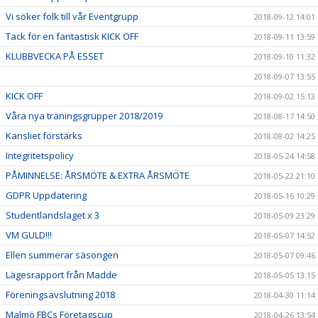
Vi söker folk till vår Eventgrupp
2018-09-12 14:01
Tack för en fantastisk KICK OFF
2018-09-11 13:59
KLUBBVECKA PÅ ESSET
2018-09-10 11:32
2018-09-07 13:55
KICK OFF
2018-09-02 15:13
Våra nya träningsgrupper 2018/2019
2018-08-17 14:50
Kansliet förstärks
2018-08-02 14:25
Integritetspolicy
2018-05-24 14:58
PÅMINNELSE: ÅRSMÖTE & EXTRA ÅRSMÖTE
2018-05-22 21:10
GDPR Uppdatering
2018-05-16 10:29
Studentlandslaget x 3
2018-05-09 23:29
VM GULD!!!
2018-05-07 14:52
Ellen summerar säsongen
2018-05-07 09:46
Lägesrapport från Madde
2018-05-05 13:15
Föreningsavslutning 2018
2018-04-30 11:14
Malmö FBCs Företagscup
2018-04-26 13:54