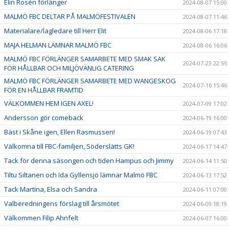
Elin Rosén förlänger
2024-08-07 15:00
MALMÖ FBC DELTAR PÅ MALMÖFESTIVALEN
2024-08-07 11:46
Materialare/lagledare till Herr Elit
2024-08-06 17:18
MAJA HELMAN LÄMNAR MALMÖ FBC
2024-08-06 16:06
MALMÖ FBC FÖRLÄNGER SAMARBETE MED SMAK SAK
2024-07-23 22:55
FÖR HÅLLBAR OCH MILJÖVÄNLIG CATERING
MALMÖ FBC FÖRLÄNGER SAMARBETE MED WANGESKOG
2024-07-16 15:46
FÖR EN HÅLLBAR FRAMTID
VÄLKOMMEN HEM IGEN AXEL!
2024-07-09 17:02
Andersson gör comeback
2024-06-19 16:00
Bäst i Skåne igen, Ellen Rasmussen!
2024-06-19 07:43
Välkomna till FBC-familjen, Söderslätts GK!
2024-06-17 14:47
Tack för denna säsongen och tiden Hampus och Jimmy
2024-06-14 11:50
Tiltu Siltanen och Ida Gyllensjö lämnar Malmö FBC
2024-06-13 17:52
Tack Martina, Elsa och Sandra
2024-06-11 07:00
Valberedningens förslag till årsmötet
2024-06-09 18:19
Välkommen Filip Ahnfelt
2024-06-07 16:00