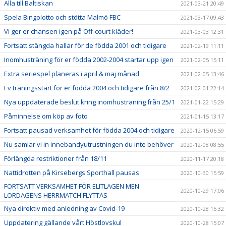
Alla till Baltiskan
2021-03-21 20:49
Spela Bingolotto och stötta Malmö FBC
2021-03-17 09:43
Vi ger er chansen igen på Off-court kläder!
2021-03-03 12:31
Fortsatt stängda hallar för de födda 2001 och tidigare
2021-02-19 11:11
Inomhusträning för er födda 2002-2004 startar upp igen
2021-02-05 15:11
Extra seriespel planeras i april & maj månad
2021-02-05 13:46
Ev träningsstart för er födda 2004 och tidigare från 8/2
2021-02-01 22:14
Nya uppdaterade beslut kring inomhusträning från 25/1
2021-01-22 15:29
Påminnelse om köp av foto
2021-01-15 13:17
Fortsatt pausad verksamhet för födda 2004 och tidigare
2020-12-15 06:59
Nu samlar vi in innebandyutrustningen du inte behöver
2020-12-08 08:55
Förlängda restriktioner från 18/11
2020-11-17 20:18
Nattidrotten på Kirsebergs Sporthall pausas
2020-10-30 15:59
FORTSATT VERKSAMHET FÖR ELITLAGEN MEN
2020-10-29 17:06
LÖRDAGENS HERRMATCH FLYTTAS
Nya direktiv med anledning av Covid-19
2020-10-28 15:32
Uppdatering gällande vårt Höstlovskul
2020-10-28 15:07