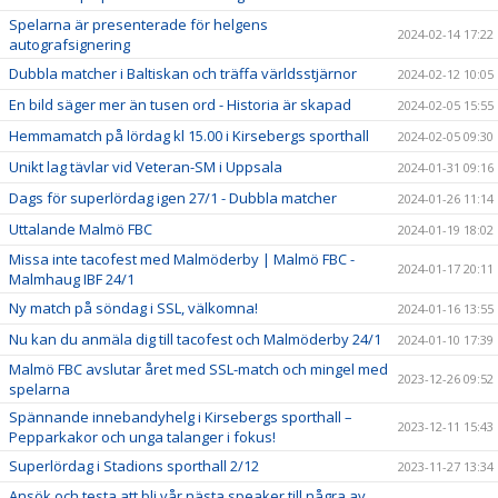
Spelarna är presenterade för helgens
2024-02-14 17:22
autografsignering
Dubbla matcher i Baltiskan och träffa världsstjärnor
2024-02-12 10:05
En bild säger mer än tusen ord - Historia är skapad
2024-02-05 15:55
Hemmamatch på lördag kl 15.00 i Kirsebergs sporthall
2024-02-05 09:30
Unikt lag tävlar vid Veteran-SM i Uppsala
2024-01-31 09:16
Dags för superlördag igen 27/1 - Dubbla matcher
2024-01-26 11:14
Uttalande Malmö FBC
2024-01-19 18:02
Missa inte tacofest med Malmöderby | Malmö FBC -
2024-01-17 20:11
Malmhaug IBF 24/1
Ny match på söndag i SSL, välkomna!
2024-01-16 13:55
Nu kan du anmäla dig till tacofest och Malmöderby 24/1
2024-01-10 17:39
Malmö FBC avslutar året med SSL-match och mingel med
2023-12-26 09:52
spelarna
Spännande innebandyhelg i Kirsebergs sporthall –
2023-12-11 15:43
Pepparkakor och unga talanger i fokus!
Superlördag i Stadions sporthall 2/12
2023-11-27 13:34
Ansök och testa att bli vår nästa speaker till några av