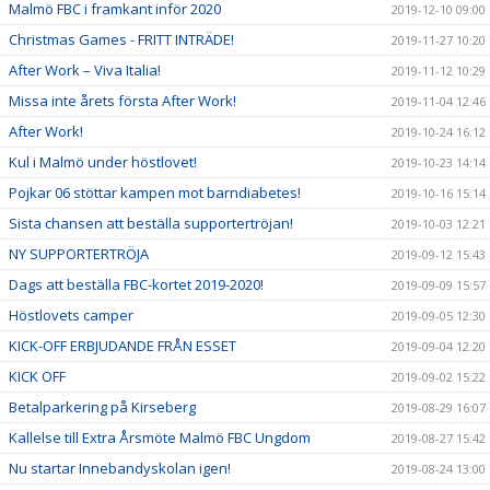
Malmö FBC i framkant inför 2020
2019-12-10 09:00
Christmas Games - FRITT INTRÄDE!
2019-11-27 10:20
After Work – Viva Italia!
2019-11-12 10:29
Missa inte årets första After Work!
2019-11-04 12:46
After Work!
2019-10-24 16:12
Kul i Malmö under höstlovet!
2019-10-23 14:14
Pojkar 06 stöttar kampen mot barndiabetes!
2019-10-16 15:14
Sista chansen att beställa supportertröjan!
2019-10-03 12:21
NY SUPPORTERTRÖJA
2019-09-12 15:43
Dags att beställa FBC-kortet 2019-2020!
2019-09-09 15:57
Höstlovets camper
2019-09-05 12:30
KICK-OFF ERBJUDANDE FRÅN ESSET
2019-09-04 12:20
KICK OFF
2019-09-02 15:22
Betalparkering på Kirseberg
2019-08-29 16:07
Kallelse till Extra Årsmöte Malmö FBC Ungdom
2019-08-27 15:42
Nu startar Innebandyskolan igen!
2019-08-24 13:00