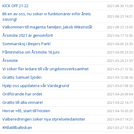
KICK OFF 21-22
2021-08-30 15:29
Bli en av oss, nu söker vi funktionärer inför årets
2021-08-25 14:21
säsong!
Välkommen till magenta familjen, Jakob Wikenstål
2021-08-25 13:09
Årsmöte 2021 är genomfört!
2021-06-17 13:30
Sommarskoj i Beijers Park!
2021-06-09 23:35
Påminnelse om Årsmöte 16 juni
2021-06-09 23:25
Årsmöte
2021-05-26 21:35
Vi söker fler ledare till vår ungdomsverksamhet
2021-05-21 12:52
Grattis Samuel Sjödin
2021-05-12 08:36
Hjälp oss uppdatera vår Värdegrund
2021-05-07 08:53
Ordförande har ordet
2021-04-26 09:04
Grattis till alla vinnare!
2021-04-22 16:11
Herrar +65, start till hösten
2021-04-16 20:29
Valberedningen söker nya styrelseledamöter
2021-04-07 14:21
#Allatillbaltiskan
2021-03-27 13:24