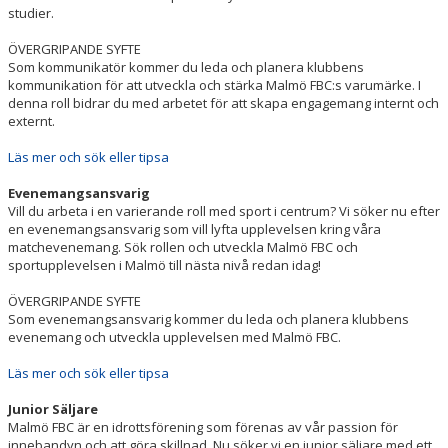
studier.
ÖVERGRIPANDE SYFTE
Som kommunikatör kommer du leda och planera klubbens
kommunikation för att utveckla och stärka Malmö FBC:s varumärke. I
denna roll bidrar du med arbetet för att skapa engagemang internt och
externt.
Läs mer och sök eller tipsa
Evenemangsansvarig
Vill du arbeta i en varierande roll med sport i centrum? Vi söker nu efter
en evenemangsansvarig som vill lyfta upplevelsen kring våra
matchevenemang. Sök rollen och utveckla Malmö FBC och
sportupplevelsen i Malmö till nästa nivå redan idag!
ÖVERGRIPANDE SYFTE
Som evenemangsansvarig kommer du leda och planera klubbens
evenemang och utveckla upplevelsen med Malmö FBC.
Läs mer och sök eller tipsa
Junior Säljare
Malmö FBC är en idrottsförening som förenas av vår passion för
innebandyn och att göra skillnad. Nu söker vi en junior säljare med ett