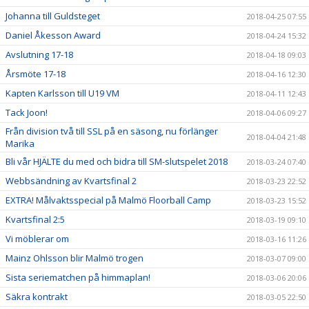
Johanna till Guldsteget
2018-04-25 07:55
Daniel Åkesson Award
2018-04-24 15:32
Avslutning 17-18
2018-04-18 09:03
Årsmöte 17-18
2018-04-16 12:30
Kapten Karlsson till U19 VM
2018-04-11 12:43
Tack Joon!
2018-04-06 09:27
Från division två till SSL på en säsong, nu förlänger
2018-04-04 21:48
Marika
Bli vår HJÄLTE du med och bidra till SM-slutspelet 2018
2018-03-24 07:40
Webbsändning av Kvartsfinal 2
2018-03-23 22:52
EXTRA! Målvaktsspecial på Malmö Floorball Camp
2018-03-23 15:52
Kvartsfinal 2:5
2018-03-19 09:10
Vi möblerar om
2018-03-16 11:26
Mainz Ohlsson blir Malmö trogen
2018-03-07 09:00
Sista seriematchen på himmaplan!
2018-03-06 20:06
Säkra kontrakt
2018-03-05 22:50