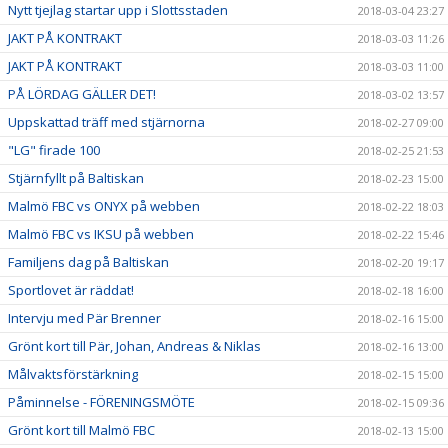
Nytt tjejlag startar upp i Slottsstaden
2018-03-04 23:27
JAKT PÅ KONTRAKT
2018-03-03 11:26
JAKT PÅ KONTRAKT
2018-03-03 11:00
PÅ LÖRDAG GÄLLER DET!
2018-03-02 13:57
Uppskattad träff med stjärnorna
2018-02-27 09:00
"LG" firade 100
2018-02-25 21:53
Stjärnfyllt på Baltiskan
2018-02-23 15:00
Malmö FBC vs ONYX på webben
2018-02-22 18:03
Malmö FBC vs IKSU på webben
2018-02-22 15:46
Familjens dag på Baltiskan
2018-02-20 19:17
Sportlovet är räddat!
2018-02-18 16:00
Intervju med Pär Brenner
2018-02-16 15:00
Grönt kort till Pär, Johan, Andreas & Niklas
2018-02-16 13:00
Målvaktsförstärkning
2018-02-15 15:00
Påminnelse - FÖRENINGSMÖTE
2018-02-15 09:36
Grönt kort till Malmö FBC
2018-02-13 15:00