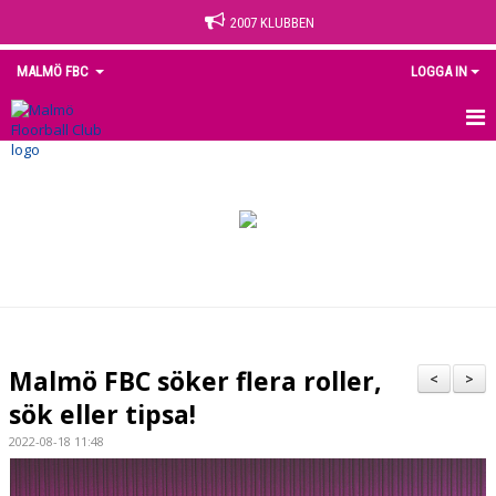
2007 KLUBBEN
MALMÖ FBC
LOGGA IN
HEM
NYHETER
OM KLUBBEN
KONTAKT
KALENDER
Malmö FBC söker flera roller,
<
>
MEDLEM
sök eller tipsa!
2022-08-18 11:48
MATCHER