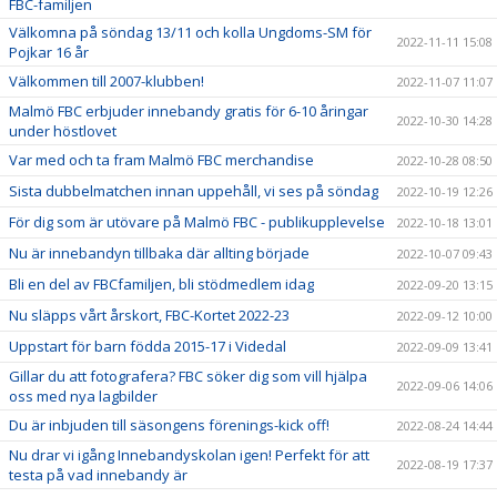
FBC-familjen
Välkomna på söndag 13/11 och kolla Ungdoms-SM för
2022-11-11 15:08
Pojkar 16 år
Välkommen till 2007-klubben!
2022-11-07 11:07
Malmö FBC erbjuder innebandy gratis för 6-10 åringar
2022-10-30 14:28
under höstlovet
Var med och ta fram Malmö FBC merchandise
2022-10-28 08:50
Sista dubbelmatchen innan uppehåll, vi ses på söndag
2022-10-19 12:26
För dig som är utövare på Malmö FBC - publikupplevelse
2022-10-18 13:01
Nu är innebandyn tillbaka där allting började
2022-10-07 09:43
Bli en del av FBCfamiljen, bli stödmedlem idag
2022-09-20 13:15
Nu släpps vårt årskort, FBC-Kortet 2022-23
2022-09-12 10:00
Uppstart för barn födda 2015-17 i Videdal
2022-09-09 13:41
Gillar du att fotografera? FBC söker dig som vill hjälpa
2022-09-06 14:06
oss med nya lagbilder
Du är inbjuden till säsongens förenings-kick off!
2022-08-24 14:44
Nu drar vi igång Innebandyskolan igen! Perfekt för att
2022-08-19 17:37
testa på vad innebandy är