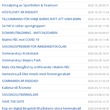
Försäljning av Sportlotten & Teamson
2020-10-28 09:21
HÖSTLOVET ÄR RÄDDAT!
2020-10-20 11:26
TILLSAMMANS FÖR VARJE BARNS RÄTT ATT VARA BARN
2020-10-01 09:16
Se hit! Vi söker sportgrupper!
2020-09-28 11:09
DOMARUTBILDNING - MATCHLEDAREN
2020-09-06 09:07
Malmö FBC mot COVID-19
2020-08-16 11:40
SÄSONGSPREMIÄR FÖR INNEBANDYSKOLAN
2020-08-16 11:16
Sommarskoj i Kroksbäck
2020-06-28 16:41
Sommarskoj i Beijers Park
2020-06-28 16:29
Mats-Ola Nimgård ny ordförande i Malmö FBC
2020-06-10 13:02
Hemestra på Elite Hotels med föreningsrabatt
2020-06-09 08:55
SOMMAREN ÄR RÄDDAD!
2020-05-27 23:24
Kallelse till Årsmöte
2020-05-13 15:14
SÄSONGSUTMÄRKELSER
2020-05-08 01:29
SAVE THE DATE
2020-05-06 12:12
Köp en digital Bingolott till påskens stora hemmakväll
2020-04-08 08:43