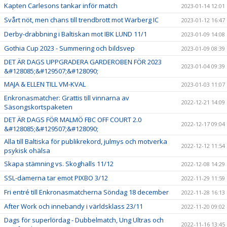
Kapten Carlesons tankar inför match
2023-01-14 12:01
Svårt nöt, men chans till trendbrott mot Warberg IC
2023-01-12 16:47
Derby-drabbning i Baltiskan mot IBK LUND 11/1
2023-01-09 14:08
Gothia Cup 2023 - Summering och bildsvep
2023-01-09 08:39
DET ÄR DAGS UPPGRADERA GARDEROBEN FÖR 2023
2023-01-04 09:39
&#128085;&#129507;&#128090;
MAJA & ELLEN TILL VM-KVAL
2023-01-03 11:07
Enkronasmatcher: Grattis till vinnarna av
2022-12-21 14:09
Säsongskortspaketen
DET ÄR DAGS FÖR MALMÖ FBC OFF COURT 2.0
2022-12-17 09:04
&#128085;&#129507;&#128090;
Alla till Baltiska för publikrekord, julmys och motverka
2022-12-12 11:54
psykisk ohälsa
Skapa stämning vs. Skoghalls 11/12
2022-12-08 14:29
SSL-damerna tar emot PIXBO 3/12
2022-11-29 11:59
Fri entré till Enkronasmatcherna Söndag 18 december
2022-11-28 16:13
After Work och innebandy i världsklass 23/11
2022-11-20 09:02
Dags för superlördag - Dubbelmatch, Ung Ultras och
2022-11-16 13:45