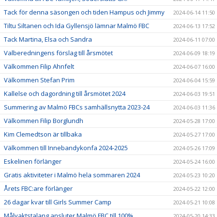
Tack för denna säsongen och tiden Hampus och Jimmy
2024-06-14 11:50
Tiltu Siltanen och Ida Gyllensjö lämnar Malmö FBC
2024-06-13 17:52
Tack Martina, Elsa och Sandra
2024-06-11 07:00
Valberedningens förslag till årsmötet
2024-06-09 18:19
Välkommen Filip Ahnfelt
2024-06-07 16:00
Välkommen Stefan Prim
2024-06-04 15:59
Kallelse och dagordning till årsmötet 2024
2024-06-03 19:51
Summering av Malmö FBCs samhällsnytta 2023-24
2024-06-03 11:36
Välkommen Filip Borglundh
2024-05-28 17:00
Kim Clemedtson är tillbaka
2024-05-27 17:00
Välkommen till Innebandykonfa 2024-2025
2024-05-26 17:09
Eskelinen förlänger
2024-05-24 16:00
Gratis aktiviteter i Malmö hela sommaren 2024
2024-05-23 10:20
Årets FBC:are förlänger
2024-05-22 12:00
26 dagar kvar till Girls Summer Camp
2024-05-21 10:08
Målvaktstalang ansluter Malmö FBC till 100%
2024-05-20 14:33