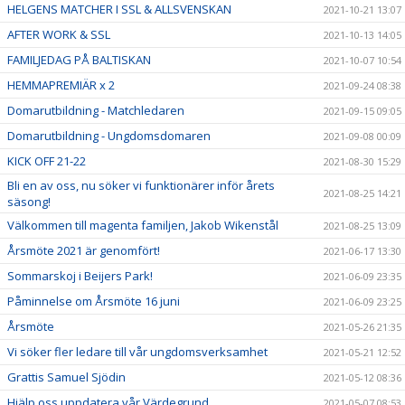
HELGENS MATCHER I SSL & ALLSVENSKAN
2021-10-21 13:07
AFTER WORK & SSL
2021-10-13 14:05
FAMILJEDAG PÅ BALTISKAN
2021-10-07 10:54
HEMMAPREMIÄR x 2
2021-09-24 08:38
Domarutbildning - Matchledaren
2021-09-15 09:05
Domarutbildning - Ungdomsdomaren
2021-09-08 00:09
KICK OFF 21-22
2021-08-30 15:29
Bli en av oss, nu söker vi funktionärer inför årets
2021-08-25 14:21
säsong!
Välkommen till magenta familjen, Jakob Wikenstål
2021-08-25 13:09
Årsmöte 2021 är genomfört!
2021-06-17 13:30
Sommarskoj i Beijers Park!
2021-06-09 23:35
Påminnelse om Årsmöte 16 juni
2021-06-09 23:25
Årsmöte
2021-05-26 21:35
Vi söker fler ledare till vår ungdomsverksamhet
2021-05-21 12:52
Grattis Samuel Sjödin
2021-05-12 08:36
Hjälp oss uppdatera vår Värdegrund
2021-05-07 08:53