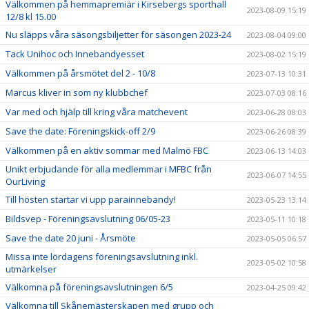
Välkommen på hemmapremiär i Kirsebergs sporthall
2023-08-09 15:19
12/8 kl 15.00
Nu släpps våra säsongsbiljetter för säsongen 2023-24
2023-08-04 09:00
Tack Unihoc och Innebandyesset
2023-08-02 15:19
Välkommen på årsmötet del 2 - 10/8
2023-07-13 10:31
Marcus kliver in som ny klubbchef
2023-07-03 08:16
Var med och hjälp till kring våra matchevent
2023-06-28 08:03
Save the date: Föreningskick-off 2/9
2023-06-26 08:39
Välkommen på en aktiv sommar med Malmö FBC
2023-06-13 14:03
Unikt erbjudande för alla medlemmar i MFBC från
2023-06-07 14:55
OurLiving
Till hösten startar vi upp parainnebandy!
2023-05-23 13:14
Bildsvep - Föreningsavslutning 06/05-23
2023-05-11 10:18
Save the date 20 juni - Årsmöte
2023-05-05 06:57
Missa inte lördagens föreningsavslutning inkl.
2023-05-02 10:58
utmärkelser
Välkomna på föreningsavslutningen 6/5
2023-04-25 09:42
Välkomna till Skånemästerskapen med grupp och