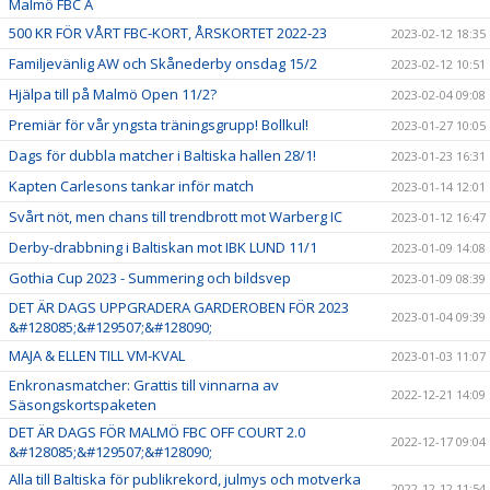
Malmö FBC A
500 KR FÖR VÅRT FBC-KORT, ÅRSKORTET 2022-23
2023-02-12 18:35
Familjevänlig AW och Skånederby onsdag 15/2
2023-02-12 10:51
Hjälpa till på Malmö Open 11/2?
2023-02-04 09:08
Premiär för vår yngsta träningsgrupp! Bollkul!
2023-01-27 10:05
Dags för dubbla matcher i Baltiska hallen 28/1!
2023-01-23 16:31
Kapten Carlesons tankar inför match
2023-01-14 12:01
Svårt nöt, men chans till trendbrott mot Warberg IC
2023-01-12 16:47
Derby-drabbning i Baltiskan mot IBK LUND 11/1
2023-01-09 14:08
Gothia Cup 2023 - Summering och bildsvep
2023-01-09 08:39
DET ÄR DAGS UPPGRADERA GARDEROBEN FÖR 2023
2023-01-04 09:39
&#128085;&#129507;&#128090;
MAJA & ELLEN TILL VM-KVAL
2023-01-03 11:07
Enkronasmatcher: Grattis till vinnarna av
2022-12-21 14:09
Säsongskortspaketen
DET ÄR DAGS FÖR MALMÖ FBC OFF COURT 2.0
2022-12-17 09:04
&#128085;&#129507;&#128090;
Alla till Baltiska för publikrekord, julmys och motverka
2022-12-12 11:54