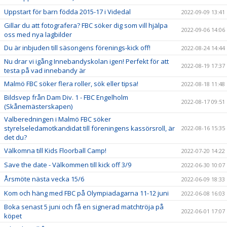
Uppstart för barn födda 2015-17 i Videdal
2022-09-09 13:41
Gillar du att fotografera? FBC söker dig som vill hjälpa
2022-09-06 14:06
oss med nya lagbilder
Du är inbjuden till säsongens förenings-kick off!
2022-08-24 14:44
Nu drar vi igång Innebandyskolan igen! Perfekt för att
2022-08-19 17:37
testa på vad innebandy är
Malmö FBC söker flera roller, sök eller tipsa!
2022-08-18 11:48
Bildsvep från Dam Div. 1 - FBC Engelholm
2022-08-17 09:51
(Skånemästerskapen)
Valberedningen i Malmö FBC söker
styrelseledamotkandidat till föreningens kassörsroll, är
2022-08-16 15:35
det du?
Välkomna till Kids Floorball Camp!
2022-07-20 14:22
Save the date - Välkommen till kick off 3/9
2022-06-30 10:07
Årsmöte nästa vecka 15/6
2022-06-09 18:33
Kom och häng med FBC på Olympiadagarna 11-12 juni
2022-06-08 16:03
Boka senast 5 juni och få en signerad matchtröja på
2022-06-01 17:07
köpet