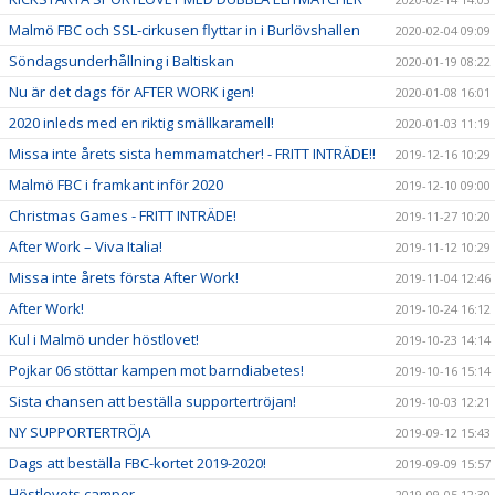
Malmö FBC och SSL-cirkusen flyttar in i Burlövshallen
2020-02-04 09:09
Söndagsunderhållning i Baltiskan
2020-01-19 08:22
Nu är det dags för AFTER WORK igen!
2020-01-08 16:01
2020 inleds med en riktig smällkaramell!
2020-01-03 11:19
Missa inte årets sista hemmamatcher! - FRITT INTRÄDE!!
2019-12-16 10:29
Malmö FBC i framkant inför 2020
2019-12-10 09:00
Christmas Games - FRITT INTRÄDE!
2019-11-27 10:20
After Work – Viva Italia!
2019-11-12 10:29
Missa inte årets första After Work!
2019-11-04 12:46
After Work!
2019-10-24 16:12
Kul i Malmö under höstlovet!
2019-10-23 14:14
Pojkar 06 stöttar kampen mot barndiabetes!
2019-10-16 15:14
Sista chansen att beställa supportertröjan!
2019-10-03 12:21
NY SUPPORTERTRÖJA
2019-09-12 15:43
Dags att beställa FBC-kortet 2019-2020!
2019-09-09 15:57
Höstlovets camper
2019-09-05 12:30