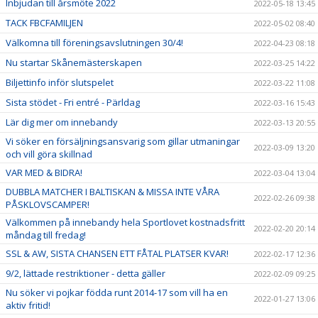
Inbjudan till årsmöte 2022
2022-05-18 13:45
TACK FBCFAMILJEN
2022-05-02 08:40
Välkomna till föreningsavslutningen 30/4!
2022-04-23 08:18
Nu startar Skånemästerskapen
2022-03-25 14:22
Biljettinfo inför slutspelet
2022-03-22 11:08
Sista stödet - Fri entré - Pärldag
2022-03-16 15:43
Lär dig mer om innebandy
2022-03-13 20:55
Vi söker en försäljningsansvarig som gillar utmaningar
2022-03-09 13:20
och vill göra skillnad
VAR MED & BIDRA!
2022-03-04 13:04
DUBBLA MATCHER I BALTISKAN & MISSA INTE VÅRA
2022-02-26 09:38
PÅSKLOVSCAMPER!
Välkommen på innebandy hela Sportlovet kostnadsfritt
2022-02-20 20:14
måndag till fredag!
SSL & AW, SISTA CHANSEN ETT FÅTAL PLATSER KVAR!
2022-02-17 12:36
9/2, lättade restriktioner - detta gäller
2022-02-09 09:25
Nu söker vi pojkar födda runt 2014-17 som vill ha en
2022-01-27 13:06
aktiv fritid!