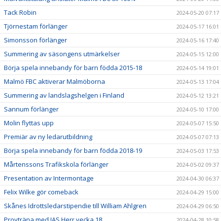
Tack Robin
2024-05-20 07:17
Tjörnestam förlänger
2024-05-17 16:01
Simonsson förlänger
2024-05-16 17:40
Summering av säsongens utmärkelser
2024-05-15 12:00
Börja spela innebandy för barn födda 2015-18
2024-05-14 19:01
Malmö FBC aktiverar Malmöborna
2024-05-13 17:04
Summering av landslagshelgen i Finland
2024-05-12 13:21
Sannum förlänger
2024-05-10 17:00
Molin flyttas upp
2024-05-07 15:50
Premiär av ny ledarutbildning
2024-05-07 07:13
Börja spela innebandy för barn födda 2018-19
2024-05-03 17:53
Mårtenssons Trafikskola förlänger
2024-05-02 09:37
Presentation av Intermontage
2024-04-30 06:37
Felix Wilke gör comeback
2024-04-29 15:00
Skånes Idrottsledarstipendie till William Ahlgren
2024-04-29 06:50
Provträna med JAS Herr vecka 18
2024-04-28 10:58