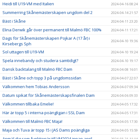
Heidi till U19-VM med Italien
2024-04-16 08:24
Summerring Skånemästerskapen ungdom del 2
2024-04-14 21:57
Bäst i Skåne
2024-04-11 23:20
Elina Derwik går över permanent till Malmö FBC 100%
2024-04-11 17:21
Dags för Skånemästerskapen Pojkar A (17 år) i
2024-04-10 19:36
Kirsebergs Sph
Sol uttagen till U19-VM
2024-04-10 19:24
Spela innebandy och studera samtidigt?
2024-04-10 19:17
Dansk backtalang till Malmö FBC Dam
2024-04-08 16:01
Bäst i Skåne och topp 3 på ungdomssidan
2024-04-07 22:07
Välkommen hem Tobias Andersson
2024-04-07 09:34
Datum spikat för Skånemästerskapsfinalen Dam
2024-04-06 09:33
Välkommen tillbaka Emelie!
2024-04-05 17:32
Här är topp 5 i interna poängligan i SSL Dam
2024-04-05 17:31
Välkommen till Malmö FBC Maja!
2024-04-05 17:30
Maja och Tuva är topp 15 i JAS Dams poängliga
2024-04-05 15:59
Anmäl dig som funktionär till VM2024 innan april
2024-03-21 11:14