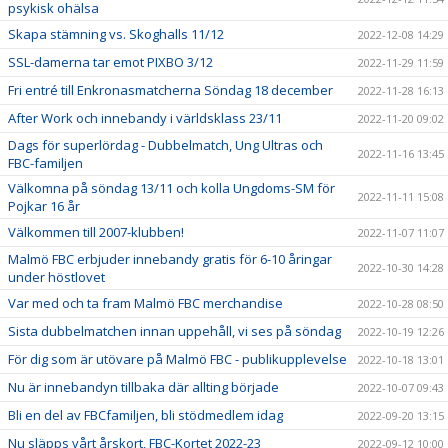
psykisk ohälsa
Skapa stämning vs. Skoghalls 11/12
2022-12-08 14:29
SSL-damerna tar emot PIXBO 3/12
2022-11-29 11:59
Fri entré till Enkronasmatcherna Söndag 18 december
2022-11-28 16:13
After Work och innebandy i världsklass 23/11
2022-11-20 09:02
Dags för superlördag - Dubbelmatch, Ung Ultras och
2022-11-16 13:45
FBC-familjen
Välkomna på söndag 13/11 och kolla Ungdoms-SM för
2022-11-11 15:08
Pojkar 16 år
Välkommen till 2007-klubben!
2022-11-07 11:07
Malmö FBC erbjuder innebandy gratis för 6-10 åringar
2022-10-30 14:28
under höstlovet
Var med och ta fram Malmö FBC merchandise
2022-10-28 08:50
Sista dubbelmatchen innan uppehåll, vi ses på söndag
2022-10-19 12:26
För dig som är utövare på Malmö FBC - publikupplevelse
2022-10-18 13:01
Nu är innebandyn tillbaka där allting började
2022-10-07 09:43
Bli en del av FBCfamiljen, bli stödmedlem idag
2022-09-20 13:15
Nu släpps vårt årskort, FBC-Kortet 2022-23
2022-09-12 10:00