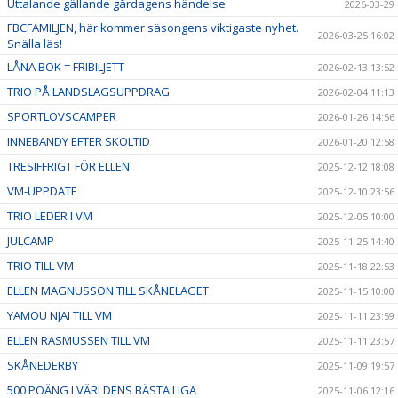
Uttalande gällande gårdagens händelse
2026-03-29
FBCFAMILJEN, här kommer säsongens viktigaste nyhet.
2026-03-25 16:02
Snälla läs!
LÅNA BOK = FRIBILJETT
2026-02-13 13:52
TRIO PÅ LANDSLAGSUPPDRAG
2026-02-04 11:13
SPORTLOVSCAMPER
2026-01-26 14:56
INNEBANDY EFTER SKOLTID
2026-01-20 12:58
TRESIFFRIGT FÖR ELLEN
2025-12-12 18:08
VM-UPPDATE
2025-12-10 23:56
TRIO LEDER I VM
2025-12-05 10:00
JULCAMP
2025-11-25 14:40
TRIO TILL VM
2025-11-18 22:53
ELLEN MAGNUSSON TILL SKÅNELAGET
2025-11-15 10:00
YAMOU NJAI TILL VM
2025-11-11 23:59
ELLEN RASMUSSEN TILL VM
2025-11-11 23:57
SKÅNEDERBY
2025-11-09 19:57
500 POÄNG I VÄRLDENS BÄSTA LIGA
2025-11-06 12:16