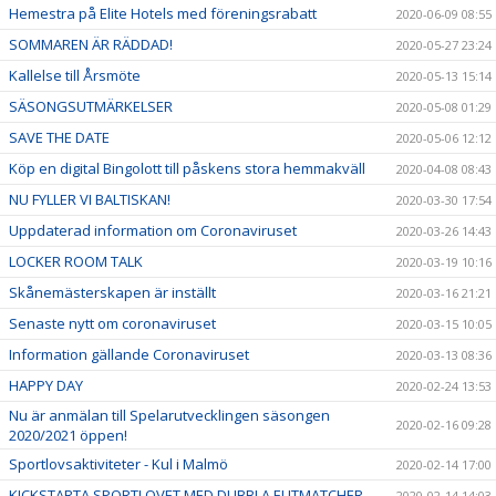
Hemestra på Elite Hotels med föreningsrabatt
2020-06-09 08:55
SOMMAREN ÄR RÄDDAD!
2020-05-27 23:24
Kallelse till Årsmöte
2020-05-13 15:14
SÄSONGSUTMÄRKELSER
2020-05-08 01:29
SAVE THE DATE
2020-05-06 12:12
Köp en digital Bingolott till påskens stora hemmakväll
2020-04-08 08:43
NU FYLLER VI BALTISKAN!
2020-03-30 17:54
Uppdaterad information om Coronaviruset
2020-03-26 14:43
LOCKER ROOM TALK
2020-03-19 10:16
Skånemästerskapen är inställt
2020-03-16 21:21
Senaste nytt om coronaviruset
2020-03-15 10:05
Information gällande Coronaviruset
2020-03-13 08:36
HAPPY DAY
2020-02-24 13:53
Nu är anmälan till Spelarutvecklingen säsongen
2020-02-16 09:28
2020/2021 öppen!
Sportlovsaktiviteter - Kul i Malmö
2020-02-14 17:00
KICKSTARTA SPORTLOVET MED DUBBLA ELITMATCHER
2020-02-14 14:03