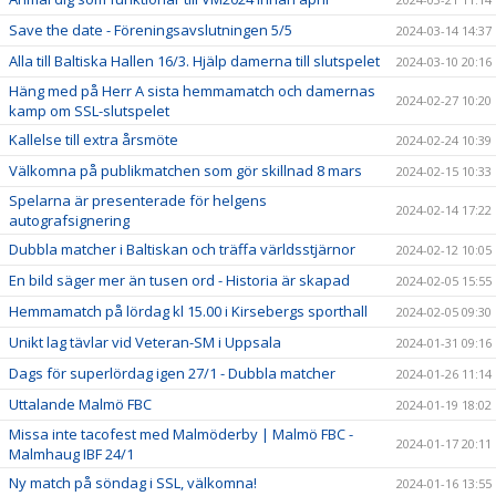
Save the date - Föreningsavslutningen 5/5
2024-03-14 14:37
Alla till Baltiska Hallen 16/3. Hjälp damerna till slutspelet
2024-03-10 20:16
Häng med på Herr A sista hemmamatch och damernas
2024-02-27 10:20
kamp om SSL-slutspelet
Kallelse till extra årsmöte
2024-02-24 10:39
Välkomna på publikmatchen som gör skillnad 8 mars
2024-02-15 10:33
Spelarna är presenterade för helgens
2024-02-14 17:22
autografsignering
Dubbla matcher i Baltiskan och träffa världsstjärnor
2024-02-12 10:05
En bild säger mer än tusen ord - Historia är skapad
2024-02-05 15:55
Hemmamatch på lördag kl 15.00 i Kirsebergs sporthall
2024-02-05 09:30
Unikt lag tävlar vid Veteran-SM i Uppsala
2024-01-31 09:16
Dags för superlördag igen 27/1 - Dubbla matcher
2024-01-26 11:14
Uttalande Malmö FBC
2024-01-19 18:02
Missa inte tacofest med Malmöderby | Malmö FBC -
2024-01-17 20:11
Malmhaug IBF 24/1
Ny match på söndag i SSL, välkomna!
2024-01-16 13:55