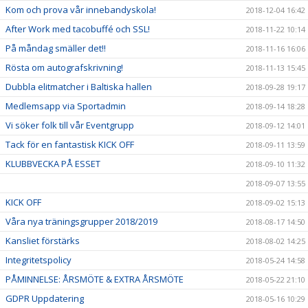
Kom och prova vår innebandyskola!
2018-12-04 16:42
After Work med tacobuffé och SSL!
2018-11-22 10:14
På måndag smäller det!!
2018-11-16 16:06
Rösta om autografskrivning!
2018-11-13 15:45
Dubbla elitmatcher i Baltiska hallen
2018-09-28 19:17
Medlemsapp via Sportadmin
2018-09-14 18:28
Vi söker folk till vår Eventgrupp
2018-09-12 14:01
Tack för en fantastisk KICK OFF
2018-09-11 13:59
KLUBBVECKA PÅ ESSET
2018-09-10 11:32
2018-09-07 13:55
KICK OFF
2018-09-02 15:13
Våra nya träningsgrupper 2018/2019
2018-08-17 14:50
Kansliet förstärks
2018-08-02 14:25
Integritetspolicy
2018-05-24 14:58
PÅMINNELSE: ÅRSMÖTE & EXTRA ÅRSMÖTE
2018-05-22 21:10
GDPR Uppdatering
2018-05-16 10:29