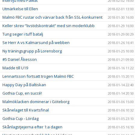
Intervju med Pawat
2018-02-02 16:00
Utmärkelse till Ellen
2018-02-01 13:00
Malmö FBC rustar och värvar back från SSL-konkurrent
2018-01-30 16:00
Keller skrev ”livstidskontrakt” med sin moderklubb
2018-01-29 16:00
Tung seger i tuff batalj
2018-01-29 00:29
Se Herr A vs Kalmarsund på webben
2018-01-26 16:41
Ny träningsgrupp på Lorensborg
2018-01-25 10:00
#5 Daniel Åkesson
2018-01-21 09:00
Madde till U19
2018-01-16 11:22
Lennartsson fortsatt trogen Malmö FBC
2018-01-15 20:11
Happy Day på Baltiskan
2018-01-14 22:40
Gothia Cup, en succé!
2018-01-14 20:50
Malmöklacken dominerar i Göteborg
2018-01-06 15:00
Skånelaget till Kvartsfinal
2018-01-06 10:32
Gothia Cup - Lördag
2018-01-05 23:10
Skånlagstjejerna efter 1:a dagen
2018-01-05 16:10