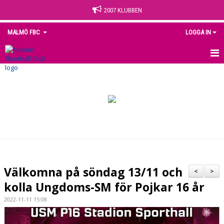
2007 KLUBBEN
MALMÖ FBC
LOGGA IN
HEM
NYHETER
OM KLUBBEN
KONTAKT
KALENDER
Välkomna på söndag 13/11 och
<
>
MEDLEM
kolla Ungdoms-SM för Pojkar 16 år
2022-11-11 15:08
MATCHER