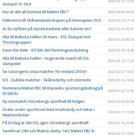
2023-04-13 13:03
slutspel 15-16/4
Hur är det att komma till Malmö FBC?
2023-04-09 09:55
Välkomna till Skånemästerskapen på himmaplan 25/3
2023-03-23 17:16
Är du nyfiken på styrelsearbete eller känner en?
2023-03-21 09:19
Alla till Baltiska Hallen 26 mars - SSL Slutspel mot
2023-03-20 08:55
Thorengruppen
Save the date - 6/5 blir det föreningsavslutning
2023-03-16 16:58
Alla till Baltiska hallen - Avgörande match till SSL
2023-03-13 11:22
slutspelet
Se säsongens sista matcher för endast 250 kr!
2023-02-27 15:02
5/3 - Dubbla matcher - Skånederby och stormöte
2023-02-26 15:30
Nominera Malmö FBC till Klaraviks sponsringsbidrag på
2023-02-24 13:50
50 000 kr
Ny stormatch i Kirsebergs sporthall till helgen
2023-02-20 09:34
Gratis under sportlovet med innebandy och lekar i
2023-02-17 15:20
Neptuniskolan
På lördag är det SSL igen i Kirsebergs sporthall!
2023-02-14 10:46
Semifinal i DM och Malmö-derby 14/2 Malmö FBC B -
2023-02-13 15:35