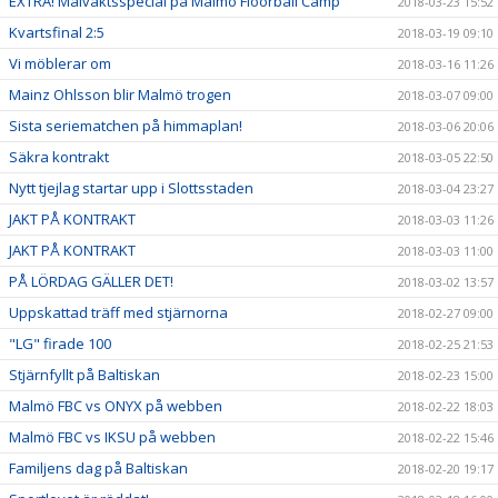
EXTRA! Målvaktsspecial på Malmö Floorball Camp
2018-03-23 15:52
Kvartsfinal 2:5
2018-03-19 09:10
Vi möblerar om
2018-03-16 11:26
Mainz Ohlsson blir Malmö trogen
2018-03-07 09:00
Sista seriematchen på himmaplan!
2018-03-06 20:06
Säkra kontrakt
2018-03-05 22:50
Nytt tjejlag startar upp i Slottsstaden
2018-03-04 23:27
JAKT PÅ KONTRAKT
2018-03-03 11:26
JAKT PÅ KONTRAKT
2018-03-03 11:00
PÅ LÖRDAG GÄLLER DET!
2018-03-02 13:57
Uppskattad träff med stjärnorna
2018-02-27 09:00
"LG" firade 100
2018-02-25 21:53
Stjärnfyllt på Baltiskan
2018-02-23 15:00
Malmö FBC vs ONYX på webben
2018-02-22 18:03
Malmö FBC vs IKSU på webben
2018-02-22 15:46
Familjens dag på Baltiskan
2018-02-20 19:17