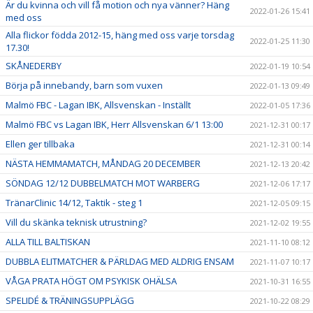
Är du kvinna och vill få motion och nya vänner? Häng
2022-01-26 15:41
med oss
Alla flickor födda 2012-15, häng med oss varje torsdag
2022-01-25 11:30
17.30!
SKÅNEDERBY
2022-01-19 10:54
Börja på innebandy, barn som vuxen
2022-01-13 09:49
Malmö FBC - Lagan IBK, Allsvenskan - Inställt
2022-01-05 17:36
Malmö FBC vs Lagan IBK, Herr Allsvenskan 6/1 13:00
2021-12-31 00:17
Ellen ger tillbaka
2021-12-31 00:14
NÄSTA HEMMAMATCH, MÅNDAG 20 DECEMBER
2021-12-13 20:42
SÖNDAG 12/12 DUBBELMATCH MOT WARBERG
2021-12-06 17:17
TränarClinic 14/12, Taktik - steg 1
2021-12-05 09:15
Vill du skänka teknisk utrustning?
2021-12-02 19:55
ALLA TILL BALTISKAN
2021-11-10 08:12
DUBBLA ELITMATCHER & PÄRLDAG MED ALDRIG ENSAM
2021-11-07 10:17
VÅGA PRATA HÖGT OM PSYKISK OHÄLSA
2021-10-31 16:55
SPELIDÉ & TRÄNINGSUPPLÄGG
2021-10-22 08:29