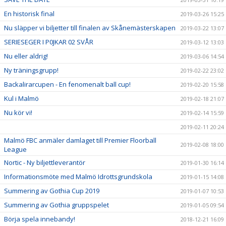
En historisk final
2019-03-26 15:25
Nu släpper vi biljetter till finalen av Skånemästerskapen
2019-03-22 13:07
SERIESEGER I P0JKAR 02 SVÅR
2019-03-12 13:03
Nu eller aldrig!
2019-03-06 14:54
Ny träningsgrupp!
2019-02-22 23:02
Backalirarcupen - En fenomenalt ball cup!
2019-02-20 15:58
Kul i Malmö
2019-02-18 21:07
Nu kör vi!
2019-02-14 15:59
2019-02-11 20:24
Malmö FBC anmäler damlaget till Premier Floorball
2019-02-08 18:00
League
Nortic - Ny biljettleverantör
2019-01-30 16:14
Informationsmöte med Malmö Idrottsgrundskola
2019-01-15 14:08
Summering av Gothia Cup 2019
2019-01-07 10:53
Summering av Gothia gruppspelet
2019-01-05 09:54
Börja spela innebandy!
2018-12-21 16:09