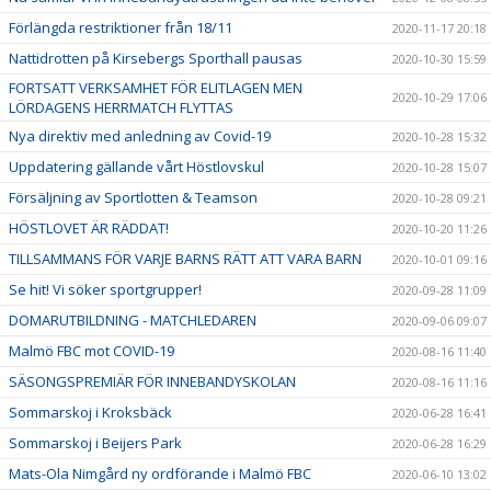
Förlängda restriktioner från 18/11
2020-11-17 20:18
Nattidrotten på Kirsebergs Sporthall pausas
2020-10-30 15:59
FORTSATT VERKSAMHET FÖR ELITLAGEN MEN
2020-10-29 17:06
LÖRDAGENS HERRMATCH FLYTTAS
Nya direktiv med anledning av Covid-19
2020-10-28 15:32
Uppdatering gällande vårt Höstlovskul
2020-10-28 15:07
Försäljning av Sportlotten & Teamson
2020-10-28 09:21
HÖSTLOVET ÄR RÄDDAT!
2020-10-20 11:26
TILLSAMMANS FÖR VARJE BARNS RÄTT ATT VARA BARN
2020-10-01 09:16
Se hit! Vi söker sportgrupper!
2020-09-28 11:09
DOMARUTBILDNING - MATCHLEDAREN
2020-09-06 09:07
Malmö FBC mot COVID-19
2020-08-16 11:40
SÄSONGSPREMIÄR FÖR INNEBANDYSKOLAN
2020-08-16 11:16
Sommarskoj i Kroksbäck
2020-06-28 16:41
Sommarskoj i Beijers Park
2020-06-28 16:29
Mats-Ola Nimgård ny ordförande i Malmö FBC
2020-06-10 13:02