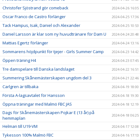
Christofer Sjöstrand gör comeback
2024-04-26 16:05
Oscar Franco de Castro förlänger
2024-04-25 17:36
Tack Hampus, Isak, Daniel och Alexander
2024-04-25 10:53
Daniel Larsson är klar som ny huvudtränare för Dam U
2024-04-24 20:48
Mattias Egertz förlänger
2024-04-24 13:16
Sommarens höjdpunkt för tjejer - Girls Summer Camp
2024-04-23 14:42
Öppen träning H4
2024-04-23 07:45
Tre damspelare till Danska landslaget
2024-04-22 16:51
Summering Skånemästerskapen ungdom del 3
2024-04-21 22:46
Carlgren är tillbaka
2024-04-19 18:00
Första A-lagsavtalet för Hansson
2024-04-18 19:30
Öppna träningar med Malmö FBC JAS
2024-04-18 12:19
Dags för Skånemästerskapen Pojkar E (13 år) på
2024-04-18 06:25
hemmaplan
Helman till U19-VM
2024-04-17 12:08
Tykesson 100% Malmö FBC
2024-04-16 17:13