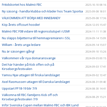
Fritidskortet hos Malmö FBC
2025-10-10 08:16
Ny säsong - handla klubba och kläder hos Team Sportia
2025-09-08 18:01
VÄLKOMMEN ATT BÖRJA MED INNEBANDY
2025-09-08 17:36
Köp årets offcourt hoodie!
2024-12-05 15:47
Malmö FBC F08 vidare till regionsslutspel i USM!
2024-11-11 11:38
Nu släpps biljetterna till hemmapremiären i SSL
2024-09-14 15:09
William - årets unga ledare
2024-09-14 15:07
Nu är säsongen igång!
2024-09-10 15:26
Välkommen vår nya domaransvarige
2024-09-05 00:15
Det här händer på Kick offen och på
2024-09-03 17:41
Kirsebergsfestivalen
Yamou Njai uttagen till finska landslaget
2024-09-02 13:47
Axel Rasmussen uttagen till Danska landslaget
2024-08-31 09:40
Uppstart FP18-19 blir 7/9
2024-08-30 14:41
Välkomna till FBC-familjens Kick off och
2024-08-29 15:21
Kirsebergsfestivalen 7/9
Inför Svenska Cupen mellan Malmö FBC och IBK Lund