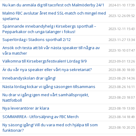
Nu kan du anmäla dig till tacofest och Malmöderby 24/1
2024-01-10 17:39
Malmö FBC avslutar året med SSL-match och mingel med
2023-12-26 09:52
spelarna
Spännande innebandyhelg i Kirsebergs sporthall –
2023-12-11 15:43
Pepparkakor och unga talanger i fokus!
Superlördag i Stadions sporthall 2/12
2023-11-27 13:34
Ansök och testa att bli vår nästa speaker till några av
2023-10-10 07:47
våra matcher
Välkomna till Kirsebergsfestivalen! Lördag 9/9
2023-09-01 13:26
Är du vår nya speaker eller vårt nya sekretariat?
2023-08-30 18:00
Innebandyskolan drar igång!
2023-08-29 14:36
Nästa lördag kickar vi igång säsongen tillsammans
2023-08-26 16:11
Nu drar vi igång igen med vårt samhällsprojekt,
2023-08-23 18:07
Nattfotboll
Nya leverantörer är klara
2023-08-19 13:00
SOMMARREA - Utförsäljning av FBC Merch
2023-08-14 18:49
Ny säsong igång! Vill du vara med och hjälpa till som
2023-08-10 20:25
funktionär?