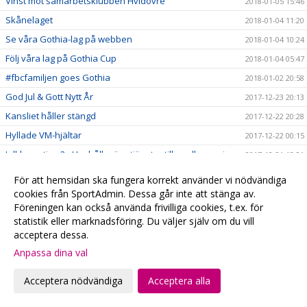
Vinst mot samarbetsklubben Hvidovre
2018-01-05 15:46
Skånelaget
2018-01-04 11:20
Se våra Gothia-lag på webben
2018-01-04 10:24
Följ våra lag på Gothia Cup
2018-01-04 05:47
#fbcfamiljen goes Gothia
2018-01-02 20:58
God Jul & Gott Nytt År
2017-12-23 20:13
Kansliet håller stängd
2017-12-22 20:28
Hyllade VM-hjältar
2017-12-22 00:15
Julklappstips 2 - Hushållsnära tjänster till medlemspriser
2017-12-21 12:31
Damerna vidare i SkM
2017-12-21 10:10
För att hemsidan ska fungera korrekt använder vi nödvändiga
Målvaktsträning
cookies från SportAdmin. Dessa går inte att stänga av.
2017-12-21 09:52
Föreningen kan också använda frivilliga cookies, t.ex. för
Julklappstips 1 – Teamson Webbutik
2017-12-20 17:23
statistik eller marknadsföring. Du väljer själv om du vill
0 poäng...
2017-12-17 01:35
acceptera dessa.
FRI ENTRÉ
2017-12-15 20:16
Anpassa dina val
Ta med kastarmen på lördag!
2017-12-15 20:13
Acceptera nödvändiga
Acceptera alla
Musikhjälpen - Malmö FBCs insamlingsbössa
2017-12-13 00:34