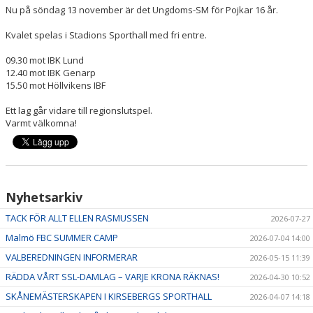
Nu på söndag 13 november är det Ungdoms-SM för Pojkar 16 år.
Kvalet spelas i Stadions Sporthall med fri entre.
09.30 mot IBK Lund
12.40 mot IBK Genarp
15.50 mot Höllvikens IBF
Ett lag går vidare till regionslutspel.
Varmt välkomna!
Nyhetsarkiv
TACK FÖR ALLT ELLEN RASMUSSEN
2026-07-27
Malmö FBC SUMMER CAMP
2026-07-04 14:00
VALBEREDNINGEN INFORMERAR
2026-05-15 11:39
RÄDDA VÅRT SSL-DAMLAG – VARJE KRONA RÄKNAS!
2026-04-30 10:52
SKÅNEMÄSTERSKAPEN I KIRSEBERGS SPORTHALL
2026-04-07 14:18