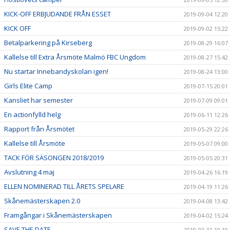
KICK-OFF ERBJUDANDE FRÅN ESSET
2019-09-04 12:20
KICK OFF
2019-09-02 15:22
Betalparkering på Kirseberg
2019-08-29 16:07
Kallelse till Extra Årsmöte Malmö FBC Ungdom
2019-08-27 15:42
Nu startar Innebandyskolan igen!
2019-08-24 13:00
Girls Elite Camp
2019-07-15 20:01
Kansliet har semester
2019-07-09 09:01
En actionfylld helg
2019-06-11 12:26
Rapport från Årsmötet
2019-05-29 22:26
Kallelse till Årsmöte
2019-05-07 09:00
TACK FÖR SÄSONGEN 2018/2019
2019-05-05 20:31
Avslutning 4 maj
2019-04-26 16:19
ELLEN NOMINERAD TILL ÅRETS SPELARE
2019-04-19 11:26
Skånemästerskapen 2.0
2019-04-08 13:42
Framgångar i Skånemästerskapen
2019-04-02 15:24
SAVE THE DATE
2019-03-31 10:19