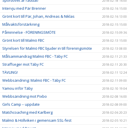
Sportlovet är räddat!
2018-02-18 16:00
Intervju med Pär Brenner
2018-02-16 15:00
Grönt kort till Pär, Johan, Andreas & Niklas
2018-02-16 13:00
Målvaktsförstärkning
2018-02-15 15:00
Påminnelse - FÖRENINGSMÖTE
2018-02-15 09:36
Grönt kort till Malmö FBC
2018-02-13 15:00
Styrelsen för Malmö FBC bjuder in till föreningsmöte
2018-02-13 08:00
Målsammandrag Malmö FBC - Täby FC
2018-02-11 21:33
Straffseger mot Täby FC
2018-02-11 20:30
TÄVLING!
2018-02-11 12:24
Webbsändning: Malmö FBC - Täby FC
2018-02-11 09:00
Yamou inför Täby
2018-02-10 19:04
Webbsändning mot Pixbo
2018-02-08 16:00
Girls Camp – uppdate
2018-02-08 09:00
Matchcoaching med Karlberg
2018-02-06 20:23
Malmö & Höllviken i gemensam SSL-fest
2018-02-05 10:21