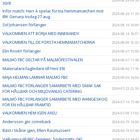
2024-08-29 06:55
30/8
Inför match: Herr A spelar första hemmamatchen mot
2024-08-26 11:33
IBK Genarp tisdag 27 aug
Sol Johansen förlänger
2024-08-16 16:00
VÄLKOMMEN ATT BÖRJA MED INNEBANDY
2024-08-14 18:01
VÄLKOMMEN TILL DE FÖRSTA HEMMAMATCHERNA
2024-08-09 10:32
Elin Rosén förlänger
2024-08-07 15:00
MALMÖ FBC DELTAR PÅ MALMÖFESTIVALEN
2024-08-07 11:46
Materialare/lagledare till Herr Elit
2024-08-06 17:18
MAJA HELMAN LÄMNAR MALMÖ FBC
2024-08-06 16:06
MALMÖ FBC FÖRLÄNGER SAMARBETE MED SMAK SAK
2024-07-23 22:55
FÖR HÅLLBAR OCH MILJÖVÄNLIG CATERING
MALMÖ FBC FÖRLÄNGER SAMARBETE MED WANGESKOG
2024-07-16 15:46
FÖR EN HÅLLBAR FRAMTID
VÄLKOMMEN HEM IGEN AXEL!
2024-07-09 17:02
Andersson gör comeback
2024-06-19 16:00
Bäst i Skåne igen, Ellen Rasmussen!
2024-06-19 07:43
Välkomna till FBC-familjen, Söderslätts GK!
2024-06-17 14:47