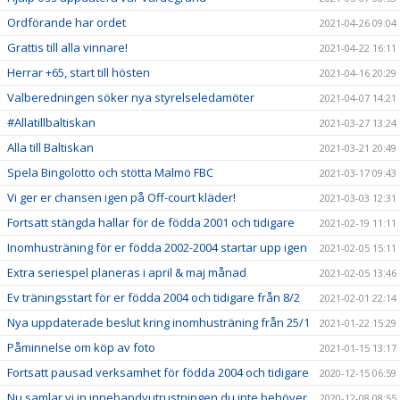
Ordförande har ordet
2021-04-26 09:04
Grattis till alla vinnare!
2021-04-22 16:11
Herrar +65, start till hösten
2021-04-16 20:29
Valberedningen söker nya styrelseledamöter
2021-04-07 14:21
#Allatillbaltiskan
2021-03-27 13:24
Alla till Baltiskan
2021-03-21 20:49
Spela Bingolotto och stötta Malmö FBC
2021-03-17 09:43
Vi ger er chansen igen på Off-court kläder!
2021-03-03 12:31
Fortsatt stängda hallar för de födda 2001 och tidigare
2021-02-19 11:11
Inomhusträning för er födda 2002-2004 startar upp igen
2021-02-05 15:11
Extra seriespel planeras i april & maj månad
2021-02-05 13:46
Ev träningsstart för er födda 2004 och tidigare från 8/2
2021-02-01 22:14
Nya uppdaterade beslut kring inomhusträning från 25/1
2021-01-22 15:29
Påminnelse om köp av foto
2021-01-15 13:17
Fortsatt pausad verksamhet för födda 2004 och tidigare
2020-12-15 06:59
Nu samlar vi in innebandyutrustningen du inte behöver
2020-12-08 08:55