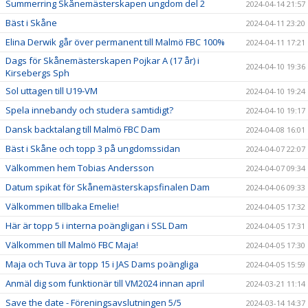
Summerring Skånemästerskapen ungdom del 2
2024-04-14 21:57
Bäst i Skåne
2024-04-11 23:20
Elina Derwik går över permanent till Malmö FBC 100%
2024-04-11 17:21
Dags för Skånemästerskapen Pojkar A (17 år) i
2024-04-10 19:36
Kirsebergs Sph
Sol uttagen till U19-VM
2024-04-10 19:24
Spela innebandy och studera samtidigt?
2024-04-10 19:17
Dansk backtalang till Malmö FBC Dam
2024-04-08 16:01
Bäst i Skåne och topp 3 på ungdomssidan
2024-04-07 22:07
Välkommen hem Tobias Andersson
2024-04-07 09:34
Datum spikat för Skånemästerskapsfinalen Dam
2024-04-06 09:33
Välkommen tillbaka Emelie!
2024-04-05 17:32
Här är topp 5 i interna poängligan i SSL Dam
2024-04-05 17:31
Välkommen till Malmö FBC Maja!
2024-04-05 17:30
Maja och Tuva är topp 15 i JAS Dams poängliga
2024-04-05 15:59
Anmäl dig som funktionär till VM2024 innan april
2024-03-21 11:14
Save the date - Föreningsavslutningen 5/5
2024-03-14 14:37