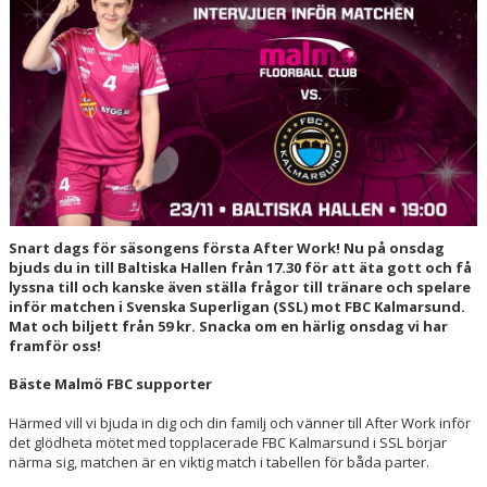
HALL OF FAME
Snart dags för säsongens första After Work! Nu på onsdag
bjuds du in till Baltiska Hallen från 17.30 för att äta gott och få
lyssna till och kanske även ställa frågor till tränare och spelare
inför matchen i Svenska Superligan (SSL) mot FBC Kalmarsund.
Mat och biljett från 59 kr. Snacka om en härlig onsdag vi har
framför oss!
Bäste Malmö FBC supporter
Härmed vill vi bjuda in dig och din familj och vänner till After Work inför
det glödheta mötet med topplacerade FBC Kalmarsund i SSL börjar
närma sig, matchen är en viktig match i tabellen för båda parter.