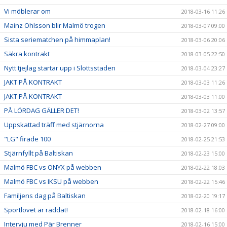
Vi möblerar om
2018-03-16 11:26
Mainz Ohlsson blir Malmö trogen
2018-03-07 09:00
Sista seriematchen på himmaplan!
2018-03-06 20:06
Säkra kontrakt
2018-03-05 22:50
Nytt tjejlag startar upp i Slottsstaden
2018-03-04 23:27
JAKT PÅ KONTRAKT
2018-03-03 11:26
JAKT PÅ KONTRAKT
2018-03-03 11:00
PÅ LÖRDAG GÄLLER DET!
2018-03-02 13:57
Uppskattad träff med stjärnorna
2018-02-27 09:00
"LG" firade 100
2018-02-25 21:53
Stjärnfyllt på Baltiskan
2018-02-23 15:00
Malmö FBC vs ONYX på webben
2018-02-22 18:03
Malmö FBC vs IKSU på webben
2018-02-22 15:46
Familjens dag på Baltiskan
2018-02-20 19:17
Sportlovet är räddat!
2018-02-18 16:00
Intervju med Pär Brenner
2018-02-16 15:00