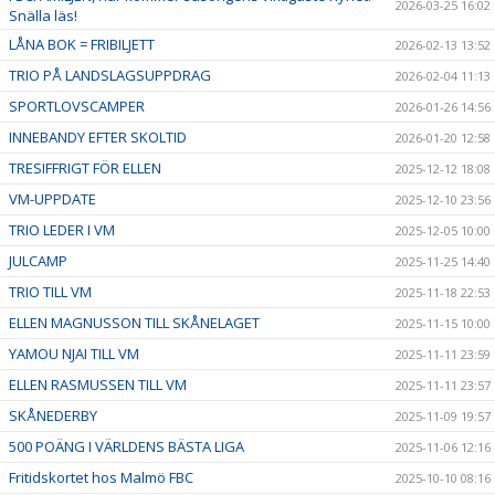
2026-03-25 16:02
Snälla läs!
LÅNA BOK = FRIBILJETT
2026-02-13 13:52
TRIO PÅ LANDSLAGSUPPDRAG
2026-02-04 11:13
SPORTLOVSCAMPER
2026-01-26 14:56
INNEBANDY EFTER SKOLTID
2026-01-20 12:58
TRESIFFRIGT FÖR ELLEN
2025-12-12 18:08
VM-UPPDATE
2025-12-10 23:56
TRIO LEDER I VM
2025-12-05 10:00
JULCAMP
2025-11-25 14:40
TRIO TILL VM
2025-11-18 22:53
ELLEN MAGNUSSON TILL SKÅNELAGET
2025-11-15 10:00
YAMOU NJAI TILL VM
2025-11-11 23:59
ELLEN RASMUSSEN TILL VM
2025-11-11 23:57
SKÅNEDERBY
2025-11-09 19:57
500 POÄNG I VÄRLDENS BÄSTA LIGA
2025-11-06 12:16
Fritidskortet hos Malmö FBC
2025-10-10 08:16