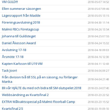
VM GULD!!!
2018-05-07 14:52
Ellen summerar säsongen
2018-05-07 09:46
Lägesrapport från Madde
2018-05-05 13:15
Föreningsavslutning 2018
2018-04-30 11:14
Malmö FBCs Företagscup
2018-04-26 13:54
Johanna till Guldsteget
2018-04-25 07:55
Daniel Åkesson Award
2018-04-24 15:32
Avslutning 17-18
2018-04-18 09:03
Årsmöte 17-18
2018-04-16 12:30
Kapten Karlsson till U19 VM
2018-04-11 12:43
Tack Joon!
2018-04-06 09:27
Från division två till SSL på en säsong, nu förlänger
2018-04-04 21:48
Marika
Bli vår HJÄLTE du med och bidra till SM-slutspelet 2018
2018-03-24 07:40
Webbsändning av Kvartsfinal 2
2018-03-23 22:52
EXTRA! Målvaktsspecial på Malmö Floorball Camp
2018-03-23 15:52
Kvartsfinal 2:5
2018-03-19 09:10