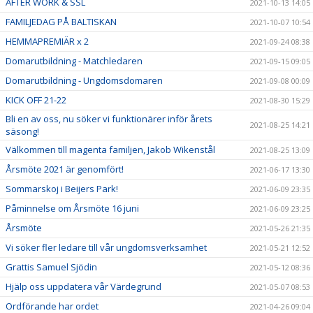
AFTER WORK & SSL
2021-10-13 14:05
FAMILJEDAG PÅ BALTISKAN
2021-10-07 10:54
HEMMAPREMIÄR x 2
2021-09-24 08:38
Domarutbildning - Matchledaren
2021-09-15 09:05
Domarutbildning - Ungdomsdomaren
2021-09-08 00:09
KICK OFF 21-22
2021-08-30 15:29
Bli en av oss, nu söker vi funktionärer inför årets
2021-08-25 14:21
säsong!
Välkommen till magenta familjen, Jakob Wikenstål
2021-08-25 13:09
Årsmöte 2021 är genomfört!
2021-06-17 13:30
Sommarskoj i Beijers Park!
2021-06-09 23:35
Påminnelse om Årsmöte 16 juni
2021-06-09 23:25
Årsmöte
2021-05-26 21:35
Vi söker fler ledare till vår ungdomsverksamhet
2021-05-21 12:52
Grattis Samuel Sjödin
2021-05-12 08:36
Hjälp oss uppdatera vår Värdegrund
2021-05-07 08:53
Ordförande har ordet
2021-04-26 09:04