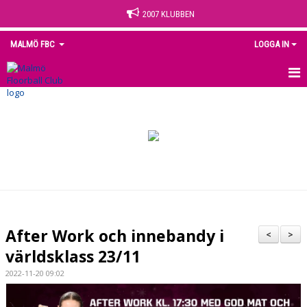
2007 KLUBBEN
MALMÖ FBC
LOGGA IN
HEM
NYHETER
OM KLUBBEN
KONTAKT
KALENDER
After Work och innebandy i
<
>
MEDLEM
världsklass 23/11
2022-11-20 09:02
MATCHER