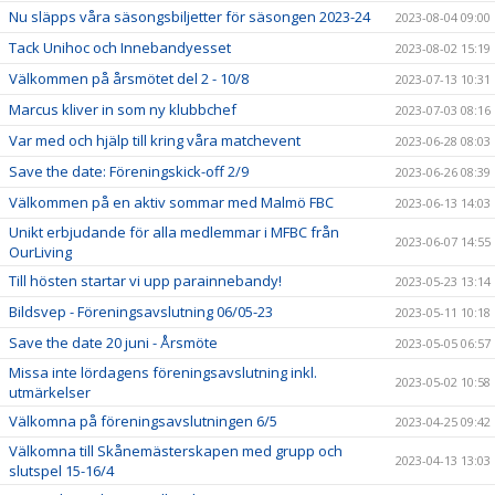
Nu släpps våra säsongsbiljetter för säsongen 2023-24
2023-08-04 09:00
Tack Unihoc och Innebandyesset
2023-08-02 15:19
Välkommen på årsmötet del 2 - 10/8
2023-07-13 10:31
Marcus kliver in som ny klubbchef
2023-07-03 08:16
Var med och hjälp till kring våra matchevent
2023-06-28 08:03
Save the date: Föreningskick-off 2/9
2023-06-26 08:39
Välkommen på en aktiv sommar med Malmö FBC
2023-06-13 14:03
Unikt erbjudande för alla medlemmar i MFBC från
2023-06-07 14:55
OurLiving
Till hösten startar vi upp parainnebandy!
2023-05-23 13:14
Bildsvep - Föreningsavslutning 06/05-23
2023-05-11 10:18
Save the date 20 juni - Årsmöte
2023-05-05 06:57
Missa inte lördagens föreningsavslutning inkl.
2023-05-02 10:58
utmärkelser
Välkomna på föreningsavslutningen 6/5
2023-04-25 09:42
Välkomna till Skånemästerskapen med grupp och
2023-04-13 13:03
slutspel 15-16/4