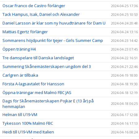
Oscar Franco de Castro förlänger
2024-04-25 17:36
Tack Hampus, Isak, Daniel och Alexander
2024-04-25 10:53
Daniel Larsson är klar som ny huvudtränare för Dam U
2024-04-24 20:48
Mattias Egertz förlänger
2024-04-24 13:16
Sommarens höjdpunkt för tjejer - Girls Summer Camp
2024-04-23 14:42
Öppen träning H4
2024-04-23 07:45
Tre damspelare till Danska landslaget
2024-04-22 16:51
Summering Skånemästerskapen ungdom del 3
2024-04-21 22:46
Carlgren är tillbaka
2024-04-19 18:00
Första A-lagsavtalet för Hansson
2024-04-18 19:30
Öppna träningar med Malmö FBC JAS
2024-04-18 12:19
Dags för Skånemästerskapen Pojkar E (13 år) på
2024-04-18 06:25
hemmaplan
Helman till U19-VM
2024-04-17 12:08
Tykesson 100% Malmö FBC
2024-04-16 17:13
Heidi till U19-VM med Italien
2024-04-16 08:24