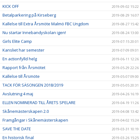
KICK OFF
2019-09-02 15:22
Betalparkering på Kirseberg
2019-08-29 16:07
Kallelse till Extra Årsmöte Malmö FBC Ungdom
2019-08-27 15:42
Nu startar Innebandyskolan igen!
2019-08-24 13:00
Girls Elite Camp
2019-07-15 20:01
Kansliet har semester
2019-07-09 09:01
En actionfylld helg
2019-06-11 12:26
Rapport från Årsmötet
2019-05-29 22:26
Kallelse till Årsmöte
2019-05-07 09:00
TACK FÖR SÄSONGEN 2018/2019
2019-05-05 20:31
Avslutning 4 maj
2019-04-26 16:19
ELLEN NOMINERAD TILL ÅRETS SPELARE
2019-04-19 11:26
Skånemästerskapen 2.0
2019-04-08 13:42
Framgångar i Skånemästerskapen
2019-04-02 15:24
SAVE THE DATE
2019-03-31 10:19
En historisk final
2019-03-26 15:25