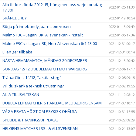
Alla flickor födda 2012-15, häng med oss varje torsdag
2022-01-25 11:30
17.30!
SKÅNEDERBY
2022-01-19 10:54
Börja på innebandy, barn som vuxen
2022-01-13 09:49
Malmö FBC - Lagan IBK, Allsvenskan - Inställt
2022-01-05 17:36
Malmö FBC vs Lagan IBK, Herr Allsvenskan 6/1 13:00
2021-12-31 00:17
Ellen ger tillbaka
2021-12-31 00:14
NÄSTA HEMMAMATCH, MÅNDAG 20 DECEMBER
2021-12-13 20:42
SÖNDAG 12/12 DUBBELMATCH MOT WARBERG
2021-12-06 17:17
TränarClinic 14/12, Taktik - steg 1
2021-12-05 09:15
Vill du skänka teknisk utrustning?
2021-12-02 19:55
ALLA TILL BALTISKAN
2021-11-10 08:12
DUBBLA ELITMATCHER & PÄRLDAG MED ALDRIG ENSAM
2021-11-07 10:17
VÅGA PRATA HÖGT OM PSYKISK OHÄLSA
2021-10-31 16:55
SPELIDÉ & TRÄNINGSUPPLÄGG
2021-10-22 08:29
HELGENS MATCHER I SSL & ALLSVENSKAN
2021-10-21 13:07