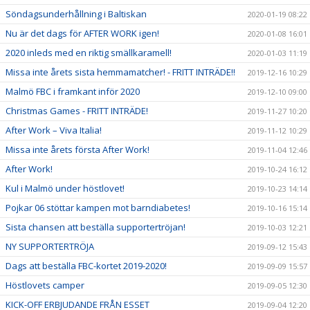
Söndagsunderhållning i Baltiskan
2020-01-19 08:22
Nu är det dags för AFTER WORK igen!
2020-01-08 16:01
2020 inleds med en riktig smällkaramell!
2020-01-03 11:19
Missa inte årets sista hemmamatcher! - FRITT INTRÄDE!!
2019-12-16 10:29
Malmö FBC i framkant inför 2020
2019-12-10 09:00
Christmas Games - FRITT INTRÄDE!
2019-11-27 10:20
After Work – Viva Italia!
2019-11-12 10:29
Missa inte årets första After Work!
2019-11-04 12:46
After Work!
2019-10-24 16:12
Kul i Malmö under höstlovet!
2019-10-23 14:14
Pojkar 06 stöttar kampen mot barndiabetes!
2019-10-16 15:14
Sista chansen att beställa supportertröjan!
2019-10-03 12:21
NY SUPPORTERTRÖJA
2019-09-12 15:43
Dags att beställa FBC-kortet 2019-2020!
2019-09-09 15:57
Höstlovets camper
2019-09-05 12:30
KICK-OFF ERBJUDANDE FRÅN ESSET
2019-09-04 12:20