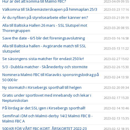
Hur är det att komma till Malmö FBC?
2023-04-09 09:55
Välkomna till Skånemästerskapen på himmaplan 25/3
2023-03-23 17:16
Är du nyfiken på styrelsearbete eller känner en?
2023-03-21 09:19
Alla till Baltiska Hallen 26 mars - SSL Slutspel mot
2023-03-20 08:55
Thorengruppen
Save the date - 6/5 blir det föreningsavslutning
2023-03-16 16:58
Alla till Baltiska hallen - Avgörande match till SSL
2023-03-13 11:22
slutspelet
Se säsongens sista matcher för endast 250 kr!
2023-02-27 15:02
5/3 - Dubbla matcher - Skånederby och stormöte
2023-02-26 15:30
Nominera Malmö FBC till Klaraviks sponsringsbidrag på
2023-02-24 13:50
50 000 kr
Ny stormatch i Kirsebergs sporthall till helgen
2023-02-20 09:34
Gratis under sportlovet med innebandy och lekar i
2023-02-17 15:20
Neptuniskolan
På lördag är det SSL igen i Kirsebergs sporthall!
2023-02-14 10:46
Semifinal i DM och Malmö-derby 14/2 Malmö FBC B -
2023-02-13 15:35
Malmö FBC A
500 KR FÖR VÅRT FBC-KORT, ÅRSKORTET 2022-23
2023-02-12 18:35