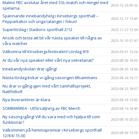
Malmö FBC avslutar året med SSL-match och mingel med
2023-12-26 09:52
spelarna
Spännande innebandyhelg i Kirsebergs sporthall –
2023-12-11 15:43
Pepparkakor och unga talanger i fokus!
Superlördag i Stadions sporthall 2/12
2023-11-27 13:34
Ansök och testa att bli vår nästa speaker till några av
2023-10-10 07:47
våra matcher
Välkomna till Kirsebergsfestivalen! Lördag 9/9
2023-09-01 13:26
Är du vår nya speaker eller vårt nya sekretariat?
2023-08-30 18:00
Innebandyskolan drar igång!
2023-08-29 14:36
Nästa lördag kickar vi igång säsongen tillsammans
2023-08-26 16:11
Nu drar vi igång igen med vårt samhällsprojekt,
2023-08-23 18:07
Nattfotboll
Nya leverantörer är klara
2023-08-19 13:00
SOMMARREA - Utförsäljning av FBC Merch
2023-08-14 18:49
Ny säsong igång! Vill du vara med och hjälpa till som
2023-08-10 20:25
funktionär?
Välkommen på hemmapremiär i Kirsebergs sporthall
2023-08-09 15:19
12/8 kl 15.00