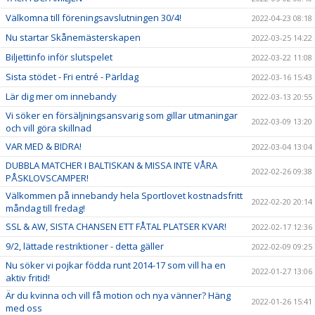
Välkomna till föreningsavslutningen 30/4!
2022-04-23 08:18
Nu startar Skånemästerskapen
2022-03-25 14:22
Biljettinfo inför slutspelet
2022-03-22 11:08
Sista stödet - Fri entré - Pärldag
2022-03-16 15:43
Lär dig mer om innebandy
2022-03-13 20:55
Vi söker en försäljningsansvarig som gillar utmaningar
2022-03-09 13:20
och vill göra skillnad
VAR MED & BIDRA!
2022-03-04 13:04
DUBBLA MATCHER I BALTISKAN & MISSA INTE VÅRA
2022-02-26 09:38
PÅSKLOVSCAMPER!
Välkommen på innebandy hela Sportlovet kostnadsfritt
2022-02-20 20:14
måndag till fredag!
SSL & AW, SISTA CHANSEN ETT FÅTAL PLATSER KVAR!
2022-02-17 12:36
9/2, lättade restriktioner - detta gäller
2022-02-09 09:25
Nu söker vi pojkar födda runt 2014-17 som vill ha en
2022-01-27 13:06
aktiv fritid!
Är du kvinna och vill få motion och nya vänner? Häng
2022-01-26 15:41
med oss