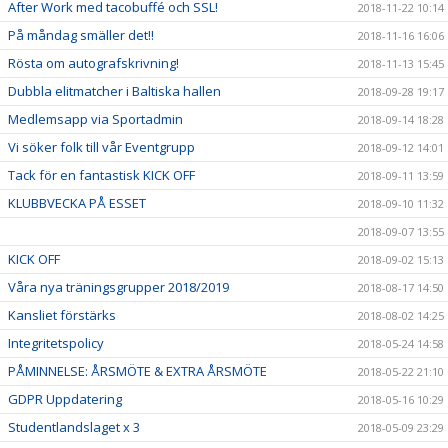
After Work med tacobuffé och SSL!
2018-11-22 10:14
På måndag smäller det!!
2018-11-16 16:06
Rösta om autografskrivning!
2018-11-13 15:45
Dubbla elitmatcher i Baltiska hallen
2018-09-28 19:17
Medlemsapp via Sportadmin
2018-09-14 18:28
Vi söker folk till vår Eventgrupp
2018-09-12 14:01
Tack för en fantastisk KICK OFF
2018-09-11 13:59
KLUBBVECKA PÅ ESSET
2018-09-10 11:32
2018-09-07 13:55
KICK OFF
2018-09-02 15:13
Våra nya träningsgrupper 2018/2019
2018-08-17 14:50
Kansliet förstärks
2018-08-02 14:25
Integritetspolicy
2018-05-24 14:58
PÅMINNELSE: ÅRSMÖTE & EXTRA ÅRSMÖTE
2018-05-22 21:10
GDPR Uppdatering
2018-05-16 10:29
Studentlandslaget x 3
2018-05-09 23:29