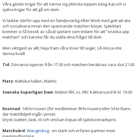
Våra gäster krigar för att närma sig yttersta toppen (idag 4:a) och vi
själva krigar för att gå om dom.
Vi laddar därför upp med en familjevänlig After Work med gott att äta
och socialisera innan den spännande matchen börjar. Självklart
kommer vi få besök av såväl spelare som ledare för att ”snacka upp
matchen” och kanske får du ställa dina frågor till dom.
Men viktigast av allt, heja fram våra töser till seger, så missa inte
denna kväll!
Tid:
Dörrarna öppnas från 17.30 och matchen beräknas vara slut 21.00
Plats:
Baltiska hallen, Malmö
Svenska Superligan Dam:
Malmö FBC vs. FBC Kalmarsund IK kl. 19.00
Kostnad:
149 kr/vuxen (för medlemmar 99 kr/vuxen) eller 59 kr/barn,
där matchbiljett ingår i priset.
Dryck (vatten, läsk, öl och vin) kan köpas till självkostnadspris.
Matchvärd:
Wangeskog
- en stark och erfaren partner inom
maskinuthyrning