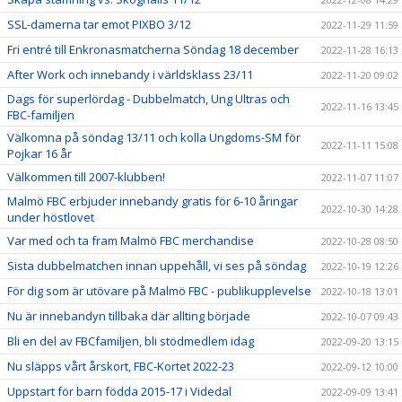
SSL-damerna tar emot PIXBO 3/12
2022-11-29 11:59
Fri entré till Enkronasmatcherna Söndag 18 december
2022-11-28 16:13
After Work och innebandy i världsklass 23/11
2022-11-20 09:02
Dags för superlördag - Dubbelmatch, Ung Ultras och
2022-11-16 13:45
FBC-familjen
Välkomna på söndag 13/11 och kolla Ungdoms-SM för
2022-11-11 15:08
Pojkar 16 år
Välkommen till 2007-klubben!
2022-11-07 11:07
Malmö FBC erbjuder innebandy gratis för 6-10 åringar
2022-10-30 14:28
under höstlovet
Var med och ta fram Malmö FBC merchandise
2022-10-28 08:50
Sista dubbelmatchen innan uppehåll, vi ses på söndag
2022-10-19 12:26
För dig som är utövare på Malmö FBC - publikupplevelse
2022-10-18 13:01
Nu är innebandyn tillbaka där allting började
2022-10-07 09:43
Bli en del av FBCfamiljen, bli stödmedlem idag
2022-09-20 13:15
Nu släpps vårt årskort, FBC-Kortet 2022-23
2022-09-12 10:00
Uppstart för barn födda 2015-17 i Videdal
2022-09-09 13:41