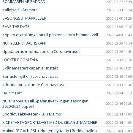
SOMMAREN ÄR RÄDDAD!
2020-05-27 23:24
Kallelse till Årsmöte
2020-05-13 15:14
SÄSONGSUTMÄRKELSER
2020-05-08 01:29
SAVE THE DATE
2020-05-06 12:12
Köp en digital Bingolott till påskens stora hemmakväll
2020-04-08 08:43
NU FYLLER VI BALTISKAN!
2020-03-30 17:54
Uppdaterad information om Coronaviruset
2020-03-26 14:43
LOCKER ROOM TALK
2020-03-19 10:16
Skånemästerskapen är inställt
2020-03-16 21:21
Senaste nytt om coronaviruset
2020-03-15 10:05
Information gällande Coronaviruset
2020-03-13 08:36
HAPPY DAY
2020-02-24 13:53
Nu är anmälan till Spelarutvecklingen säsongen
2020-02-16 09:28
2020/2021 öppen!
Sportlovsaktiviteter - Kul i Malmö
2020-02-14 17:00
KICKSTARTA SPORTLOVET MED DUBBLA ELITMATCHER
2020-02-14 14:03
Malmö FBC och SSL-cirkusen flyttar in i Burlövshallen
2020-02-04 09:09