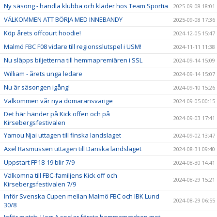
Ny säsong - handla klubba och kläder hos Team Sportia
2025-09-08 18:01
VÄLKOMMEN ATT BÖRJA MED INNEBANDY
2025-09-08 17:36
Köp årets offcourt hoodie!
2024-12-05 15:47
Malmö FBC F08 vidare till regionsslutspel i USM!
2024-11-11 11:38
Nu släpps biljetterna till hemmapremiären i SSL
2024-09-14 15:09
William - årets unga ledare
2024-09-14 15:07
Nu är säsongen igång!
2024-09-10 15:26
Välkommen vår nya domaransvarige
2024-09-05 00:15
Det här händer på Kick offen och på
2024-09-03 17:41
Kirsebergsfestivalen
Yamou Njai uttagen till finska landslaget
2024-09-02 13:47
Axel Rasmussen uttagen till Danska landslaget
2024-08-31 09:40
Uppstart FP18-19 blir 7/9
2024-08-30 14:41
Välkomna till FBC-familjens Kick off och
2024-08-29 15:21
Kirsebergsfestivalen 7/9
Inför Svenska Cupen mellan Malmö FBC och IBK Lund
2024-08-29 06:55
30/8
Inför match: Herr A spelar första hemmamatchen mot