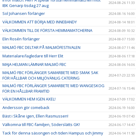
2024-08-26 11:33
IBK Genarp tisdag 27 aug
Sol Johansen förlänger
2024-08-16 16:00
VÄLKOMMEN ATT BÖRJA MED INNEBANDY
2024-08-14 18:01
VÄLKOMMEN TILL DE FÖRSTA HEMMAMATCHERNA
2024-08-09 10:32
Elin Rosén förlänger
2024-08-07 15:00
MALMÖ FBC DELTAR PÅ MALMÖFESTIVALEN
2024-08-07 11:46
Materialare/lagledare till Herr Elit
2024-08-06 17:18
MAJA HELMAN LÄMNAR MALMÖ FBC
2024-08-06 16:06
MALMÖ FBC FÖRLÄNGER SAMARBETE MED SMAK SAK
2024-07-23 22:55
FÖR HÅLLBAR OCH MILJÖVÄNLIG CATERING
MALMÖ FBC FÖRLÄNGER SAMARBETE MED WANGESKOG
2024-07-16 15:46
FÖR EN HÅLLBAR FRAMTID
VÄLKOMMEN HEM IGEN AXEL!
2024-07-09 17:02
Andersson gör comeback
2024-06-19 16:00
Bäst i Skåne igen, Ellen Rasmussen!
2024-06-19 07:43
Välkomna till FBC-familjen, Söderslätts GK!
2024-06-17 14:47
Tack för denna säsongen och tiden Hampus och Jimmy
2024-06-14 11:50