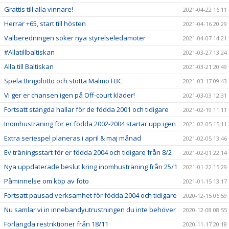
Grattis till alla vinnare!
2021-04-22 16:11
Herrar +65, start till hösten
2021-04-16 20:29
Valberedningen söker nya styrelseledamöter
2021-04-07 14:21
#Allatillbaltiskan
2021-03-27 13:24
Alla till Baltiskan
2021-03-21 20:49
Spela Bingolotto och stötta Malmö FBC
2021-03-17 09:43
Vi ger er chansen igen på Off-court kläder!
2021-03-03 12:31
Fortsatt stängda hallar för de födda 2001 och tidigare
2021-02-19 11:11
Inomhusträning för er födda 2002-2004 startar upp igen
2021-02-05 15:11
Extra seriespel planeras i april & maj månad
2021-02-05 13:46
Ev träningsstart för er födda 2004 och tidigare från 8/2
2021-02-01 22:14
Nya uppdaterade beslut kring inomhusträning från 25/1
2021-01-22 15:29
Påminnelse om köp av foto
2021-01-15 13:17
Fortsatt pausad verksamhet för födda 2004 och tidigare
2020-12-15 06:59
Nu samlar vi in innebandyutrustningen du inte behöver
2020-12-08 08:55
Förlängda restriktioner från 18/11
2020-11-17 20:18