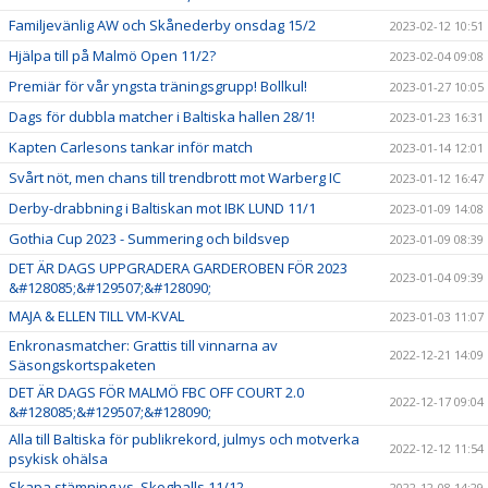
Familjevänlig AW och Skånederby onsdag 15/2
2023-02-12 10:51
Hjälpa till på Malmö Open 11/2?
2023-02-04 09:08
Premiär för vår yngsta träningsgrupp! Bollkul!
2023-01-27 10:05
Dags för dubbla matcher i Baltiska hallen 28/1!
2023-01-23 16:31
Kapten Carlesons tankar inför match
2023-01-14 12:01
Svårt nöt, men chans till trendbrott mot Warberg IC
2023-01-12 16:47
Derby-drabbning i Baltiskan mot IBK LUND 11/1
2023-01-09 14:08
Gothia Cup 2023 - Summering och bildsvep
2023-01-09 08:39
DET ÄR DAGS UPPGRADERA GARDEROBEN FÖR 2023
2023-01-04 09:39
&#128085;&#129507;&#128090;
MAJA & ELLEN TILL VM-KVAL
2023-01-03 11:07
Enkronasmatcher: Grattis till vinnarna av
2022-12-21 14:09
Säsongskortspaketen
DET ÄR DAGS FÖR MALMÖ FBC OFF COURT 2.0
2022-12-17 09:04
&#128085;&#129507;&#128090;
Alla till Baltiska för publikrekord, julmys och motverka
2022-12-12 11:54
psykisk ohälsa
Skapa stämning vs. Skoghalls 11/12
2022-12-08 14:29