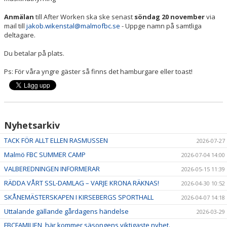
Anmälan
till After Worken ska ske senast
söndag 20 november
via
mail till
jakob.wikenstal@malmofbc.se
- Uppge namn på samtliga
deltagare.
Du betalar på plats.
Ps: För våra yngre gäster så finns det hamburgare eller toast!
Nyhetsarkiv
TACK FÖR ALLT ELLEN RASMUSSEN
2026-07-27
Malmö FBC SUMMER CAMP
2026-07-04 14:00
VALBEREDNINGEN INFORMERAR
2026-05-15 11:39
RÄDDA VÅRT SSL-DAMLAG – VARJE KRONA RÄKNAS!
2026-04-30 10:52
SKÅNEMÄSTERSKAPEN I KIRSEBERGS SPORTHALL
2026-04-07 14:18
Uttalande gällande gårdagens händelse
2026-03-29
FBCFAMILJEN, här kommer säsongens viktigaste nyhet.