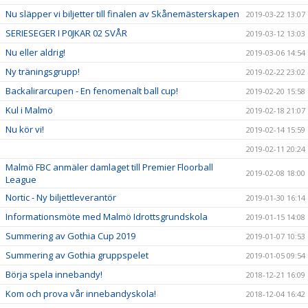
Nu släpper vi biljetter till finalen av Skånemästerskapen
2019-03-22 13:07
SERIESEGER I P0JKAR 02 SVÅR
2019-03-12 13:03
Nu eller aldrig!
2019-03-06 14:54
Ny träningsgrupp!
2019-02-22 23:02
Backalirarcupen - En fenomenalt ball cup!
2019-02-20 15:58
Kul i Malmö
2019-02-18 21:07
Nu kör vi!
2019-02-14 15:59
2019-02-11 20:24
Malmö FBC anmäler damlaget till Premier Floorball
2019-02-08 18:00
League
Nortic - Ny biljettleverantör
2019-01-30 16:14
Informationsmöte med Malmö Idrottsgrundskola
2019-01-15 14:08
Summering av Gothia Cup 2019
2019-01-07 10:53
Summering av Gothia gruppspelet
2019-01-05 09:54
Börja spela innebandy!
2018-12-21 16:09
Kom och prova vår innebandyskola!
2018-12-04 16:42