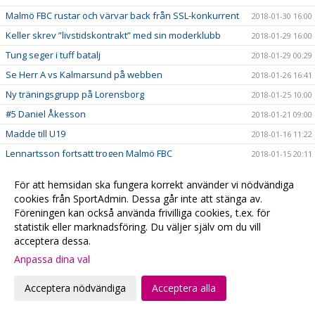
Malmö FBC rustar och värvar back från SSL-konkurrent
2018-01-30 16:00
Keller skrev ”livstidskontrakt” med sin moderklubb
2018-01-29 16:00
Tung seger i tuff batalj
2018-01-29 00:29
Se Herr A vs Kalmarsund på webben
2018-01-26 16:41
Ny träningsgrupp på Lorensborg
2018-01-25 10:00
#5 Daniel Åkesson
2018-01-21 09:00
Madde till U19
2018-01-16 11:22
Lennartsson fortsatt trogen Malmö FBC
2018-01-15 20:11
Happy Day på Baltiskan
2018-01-14 22:40
För att hemsidan ska fungera korrekt använder vi nödvändiga
Gothia Cup, en succé!
2018-01-14 20:50
cookies från SportAdmin. Dessa går inte att stänga av.
Malmöklacken dominerar i Göteborg
Föreningen kan också använda frivilliga cookies, t.ex. för
2018-01-06 15:00
statistik eller marknadsföring. Du väljer själv om du vill
Skånelaget till Kvartsfinal
2018-01-06 10:32
acceptera dessa.
Gothia Cup - Lördag
2018-01-05 23:10
Anpassa dina val
Skånlagstjejerna efter 1:a dagen
2018-01-05 16:10
Acceptera nödvändiga
Acceptera alla
Vinst mot samarbetsklubben Hvidovre
2018-01-05 15:46
Skånelaget
2018-01-04 11:20