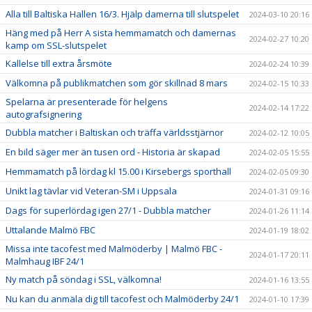
Alla till Baltiska Hallen 16/3. Hjälp damerna till slutspelet
2024-03-10 20:16
Häng med på Herr A sista hemmamatch och damernas
2024-02-27 10:20
kamp om SSL-slutspelet
Kallelse till extra årsmöte
2024-02-24 10:39
Välkomna på publikmatchen som gör skillnad 8 mars
2024-02-15 10:33
Spelarna är presenterade för helgens
2024-02-14 17:22
autografsignering
Dubbla matcher i Baltiskan och träffa världsstjärnor
2024-02-12 10:05
En bild säger mer än tusen ord - Historia är skapad
2024-02-05 15:55
Hemmamatch på lördag kl 15.00 i Kirsebergs sporthall
2024-02-05 09:30
Unikt lag tävlar vid Veteran-SM i Uppsala
2024-01-31 09:16
Dags för superlördag igen 27/1 - Dubbla matcher
2024-01-26 11:14
Uttalande Malmö FBC
2024-01-19 18:02
Missa inte tacofest med Malmöderby | Malmö FBC -
2024-01-17 20:11
Malmhaug IBF 24/1
Ny match på söndag i SSL, välkomna!
2024-01-16 13:55
Nu kan du anmäla dig till tacofest och Malmöderby 24/1
2024-01-10 17:39