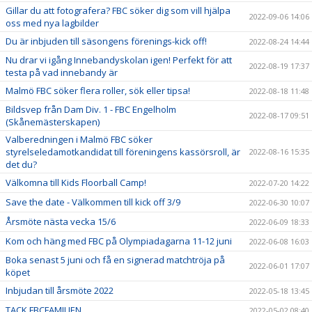
Gillar du att fotografera? FBC söker dig som vill hjälpa
2022-09-06 14:06
oss med nya lagbilder
Du är inbjuden till säsongens förenings-kick off!
2022-08-24 14:44
Nu drar vi igång Innebandyskolan igen! Perfekt för att
2022-08-19 17:37
testa på vad innebandy är
Malmö FBC söker flera roller, sök eller tipsa!
2022-08-18 11:48
Bildsvep från Dam Div. 1 - FBC Engelholm
2022-08-17 09:51
(Skånemästerskapen)
Valberedningen i Malmö FBC söker
styrelseledamotkandidat till föreningens kassörsroll, är
2022-08-16 15:35
det du?
Välkomna till Kids Floorball Camp!
2022-07-20 14:22
Save the date - Välkommen till kick off 3/9
2022-06-30 10:07
Årsmöte nästa vecka 15/6
2022-06-09 18:33
Kom och häng med FBC på Olympiadagarna 11-12 juni
2022-06-08 16:03
Boka senast 5 juni och få en signerad matchtröja på
2022-06-01 17:07
köpet
Inbjudan till årsmöte 2022
2022-05-18 13:45
TACK FBCFAMILJEN
2022-05-02 08:40