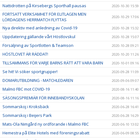
Nattidrotten på Kirsebergs Sporthall pausas
2020-10-30 15:59
FORTSATT VERKSAMHET FÖR ELITLAGEN MEN
2020-10-29 17:06
LÖRDAGENS HERRMATCH FLYTTAS
Nya direktiv med anledning av Covid-19
2020-10-28 15:32
Uppdatering gällande vårt Höstlovskul
2020-10-28 15:07
Försäljning av Sportlotten & Teamson
2020-10-28 09:21
HÖSTLOVET ÄR RÄDDAT!
2020-10-20 11:26
TILLSAMMANS FÖR VARJE BARNS RÄTT ATT VARA BARN
2020-10-01 09:16
Se hit! Vi söker sportgrupper!
2020-09-28 11:09
DOMARUTBILDNING - MATCHLEDAREN
2020-09-06 09:07
Malmö FBC mot COVID-19
2020-08-16 11:40
SÄSONGSPREMIÄR FÖR INNEBANDYSKOLAN
2020-08-16 11:16
Sommarskoj i Kroksbäck
2020-06-28 16:41
Sommarskoj i Beijers Park
2020-06-28 16:29
Mats-Ola Nimgård ny ordförande i Malmö FBC
2020-06-10 13:02
Hemestra på Elite Hotels med föreningsrabatt
2020-06-09 08:55